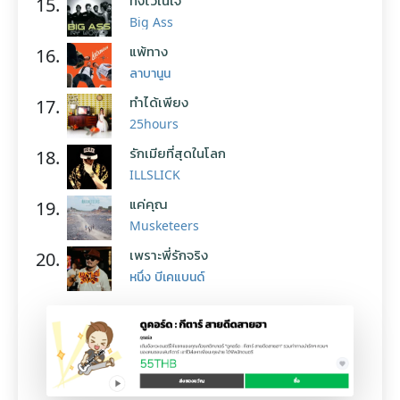
ทิ้งไว้ในใจ
15.
Big Ass
แพ้ทาง
16.
ลาบานูน
ทำได้เพียง
17.
25hours
รักเมียที่สุดในโลก
18.
ILLSLICK
แค่คุณ
19.
Musketeers
เพราะพี่รักจริง
20.
หนึ่ง บีเคแบนด์