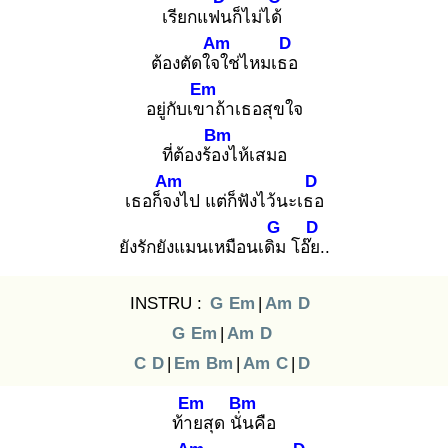
เรียกแฟน
ก็ไม่ได้
Am
D
ต้องตัดใจใ
ช่ไหมเธอ
Em
อยู่กับเขา
ถ้าเธอสุขใจ
Bm
ที่ต้องร้อง
ไห้เสมอ
Am
D
เธอก็จง
ไป แต่ก็ฟังไว้นะเธอ
G
D
ยังรักยังแมนเหมือนเดิม
โอ๊ย.
.
INSTRU :
G
Em
|
Am
D
G
Em
|
Am
D
C
D
|
Em
Bm
|
Am
C
|
D
Em
Bm
ท้าย
สุด นั่น
คือ