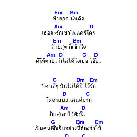
Em
Bm
ท้าย
สุด นั่น
คือ
Am
D
เธอจะรัก
เขาไม่แคร์ใคร
Em
Bm
ท้าย
สุด ก็เข้า
ใจ
Am
D
G
D
ดีให้ตาย
.. ก็ไ
ม่ได้ใจเธอ
โอ๊ย.
.
G
Bm
Em
* คนดีๆ
มันไม่ได้มี
ไว้รัก
D
C
โคตรแมน
แสนดีมาก
Am
D
ก็แค่เอา
ไว้พักใจ
G
Bm
Em
เป็นคนดีก็
เจ็บอย่างนี้ต้
องจำไว้
D
C