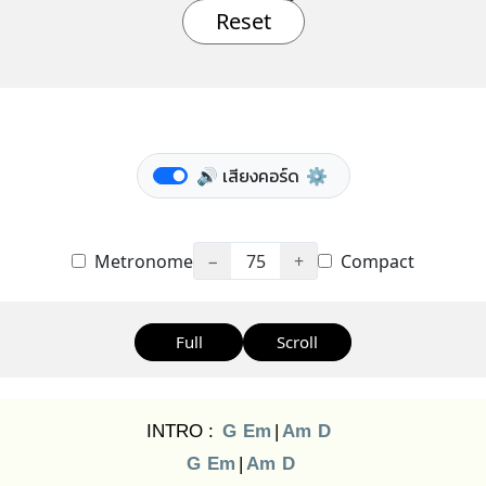
Reset
🔊 เสียงคอร์ด
⚙️
Metronome
−
75
+
Compact
Full
Scroll
INTRO :
G
Em
|
Am
D
G
Em
|
Am
D