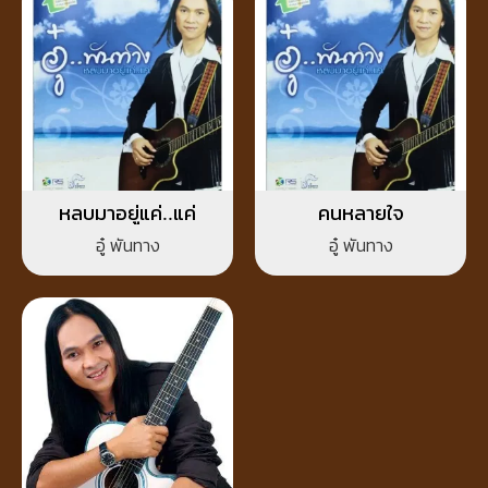
หลบมาอยู่แค่..แค่
คนหลายใจ
อู๋ พันทาง
อู๋ พันทาง