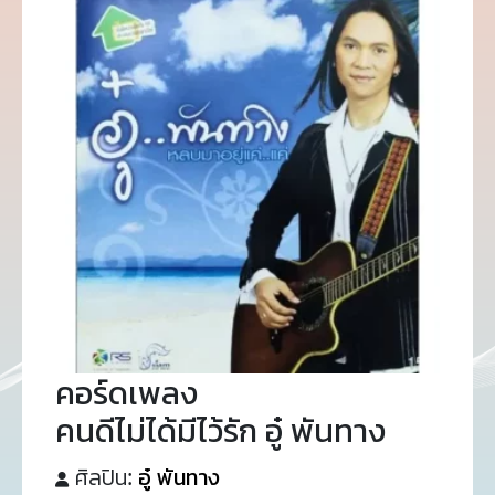
คอร์ดเพลง
คนดีไม่ได้มีไว้รัก อู๋ พันทาง
ศิลปิน:
อู๋ พันทาง