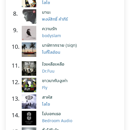
โลโซ
มานะ
8.
พงษ์สิทธิ์ คำภีร์
ความรัก
9.
bodyslam
นาฬิกาทราย (sign)
10.
โบกี้ไลอ้อน
ใจเหลือเหลือ
11.
Dr.Fuu
ชาวนากับงูเห่า
12.
Fly
สาหัส
13.
โลโซ
ไม่บอกเธอ
14.
Bedroom Audio