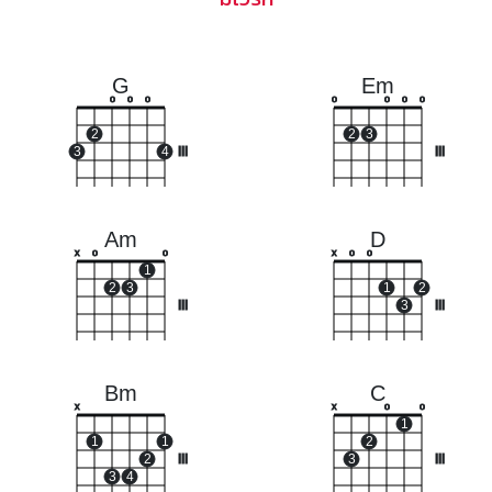
G
Em
o
o
o
o
o
o
o
2
2
3
3
4
III
III
Am
D
x
o
o
x
o
o
1
2
3
1
2
III
3
III
Bm
C
x
x
o
o
1
1
1
2
2
III
3
III
3
4