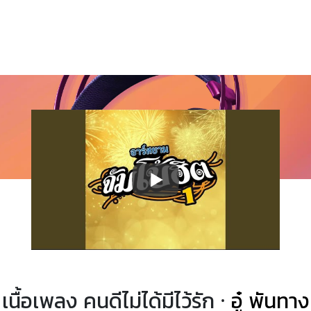
เนื้อเพลง คนดีไม่ได้มีไว้รัก ·
อู๋ พันทาง