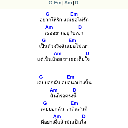
G
Em
|
Am
|
D
G
Em
อยาก
ให้รัก แต่เธอ
ไม่รัก
Am
D
เธอ
อยากอยู่กับเขา
G
Em
เป็น
ตัวจริงฉันเธอ
ไม่เอา
Am
D
แต่เป็นน้อย
เขาเธอเต็มใจ
G
Em
เคย
บอกฉัน อบอุ่น
อย่างนั้น
Am
D
ฉัน
ก็รอตรงนี้
G
Em
เคย
บอกฉัน ว่าดีแ
สนดี
Am
D
ดีอย่างงี้แ
ล้วมันเป็นไง