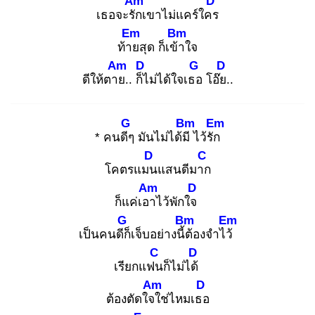
Am
D
เธอจะรัก
เขาไม่แคร์ใคร
Em
Bm
ท้าย
สุด ก็เข้า
ใจ
Am
D
G
D
ดีให้ตาย
.. ก็ไ
ม่ได้ใจเธอ
โอ๊ย.
.
G
Bm
Em
* คนดีๆ
มันไม่ได้มี
ไว้รัก
D
C
โคตรแมน
แสนดีมาก
Am
D
ก็แค่เอา
ไว้พักใจ
G
Bm
Em
เป็นคนดีก็
เจ็บอย่างนี้ต้
องจำไว้
C
D
เรียกแฟน
ก็ไม่ได้
Am
D
ต้องตัดใจใ
ช่ไหมเธอ