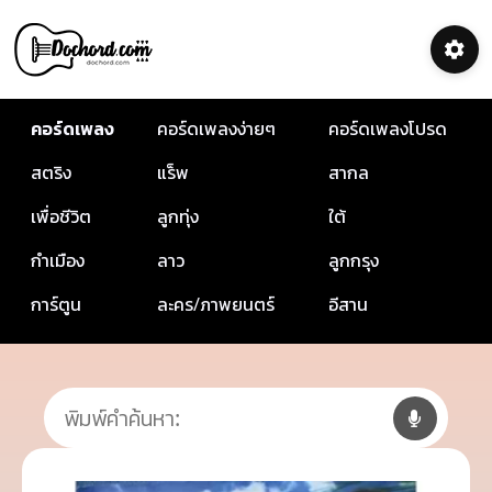
คอร์ดเพลง
คอร์ดเพลงง่ายๆ
คอร์ดเพลงโปรด
สตริง
แร็พ
สากล
เพื่อชีวิต
ลูกทุ่ง
ใต้
กำเมือง
ลาว
ลูกกรุง
การ์ตูน
ละคร/ภาพยนตร์
อีสาน