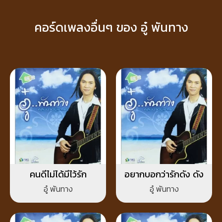
คอร์ดเพลงอื่นๆ ของ อู๋ พันทาง
คนดีไม่ได้มีไว้รัก
อยากบอกว่ารักดัง ดัง
อู๋ พันทาง
อู๋ พันทาง