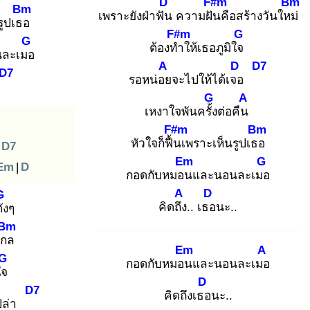
D
F#m
Bm
Bm
เพราะยังฝ่าฟัน
ความฝัน
คือสร้างวันใหม่
รูปเธอ
F#m
G
G
ต้องทำ
ให้เธอภูมิใจ
ละเมอ
A
D
D7
D7
รอหน่อย
จะไปให้ได้เจอ
..
G
A
เหงาใจพันครั้ง
ต่อคืน
F#m
Bm
หัวใจก็ฟื้น
เพราะเห็นรูปเธอ
D7
Em
G
Em
|
D
กอดกับหมอน
และนอนละเมอ
A
D
G
คิดถึง
.. เธอ
นะ..
ัง
ๆ
Bm
งไกล
Em
A
G
กอดกับหมอน
และนอนละเมอ
วใจ
D
D7
คิดถึงเธอ
นะ..
เปล่า