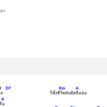
A+
D
D7
Em
A
จอ
ก็ทั้งชีวิต
มันคิดถึง
เธอ
A
คืน