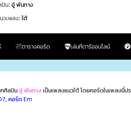
ลปิน:
อู๋ พันทาง
นวเพลง:
ใต้
์
ตารางคอร์ด
เล่นกีตาร์ออนไลน์
กศิลปิน
อู๋ พันทาง
เป็นเพลงแนวใต้ โดยคอร์ดในเพลงนี้ป
D7
,
คอร์ด Em