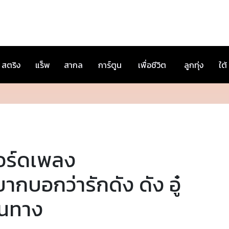
สตริง
แร็พ
สากล
การ์ตูน
เพื่อชีวิต
ลูกทุ่ง
ใต้
อร์ดเพลง
ากบอกว่ารักดัง ดัง อู๋
ันทาง