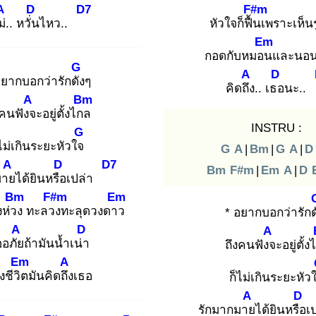
A
D
D7
F#m
ม่.
. หวั่น
ไหว..
หัวใจก็ฟื้น
เพราะเห็น
Em
กอดกับหมอน
และนอน
G
A
D
อยากบอกว่ารักดัง
ๆ
คิดถึง
.. เธอ
นะ
A
Bm
งคนฟังจ
ะอยู่ตั้งไกล
INSTRU :
G
ไม่เกินระยะหัวใจ
G
A
|
Bm
|
G
A
|
D
A
D
D7
Bm
F#m
|
Em
A
|
D
มาย
ได้ยินหรือ
เปล่า
Bm
F#m
Em
้งห่วง
ทะลวง
ทะลุดวงดาว
* อยากบอกว่ารักด
A
D
A
อภัย
ถ้ามันน้ำเน่า
ถึงคนฟังจ
ะอยู่ตั้
Em
A
ั้งชีวิต
มันคิดถึง
เธอ
ก็ไม่เกินระยะหั
A
D
รักมากมาย
ได้ยินหรือ