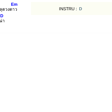
Em
INSTRU :
D
ลุดวงดาว
D
น่า