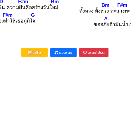
D
F#m
Bm
Bm
F#m
ฟัน
ความฝัน
คือสร้างวันใหม่
ทั้งหวง ทั้งห่วง
ทะลวง
ทะ
F#m
G
A
้องทำ
ให้เธอภูมิใจ
ขออภัย
ถ้ามันน้ำเ
แก้ไข
ขอเพลง
เพลงโปรด