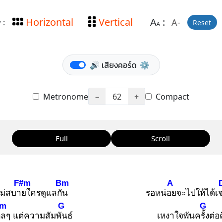
Horizontal
Vertical
A
:
A-
 :
Reset
A
🔊 เสียงคอร์ด
⚙️
Metronome
−
62
+
Compact
Full
Scroll
F#m
Bm
A
ไม่สบาย
ใครดูแลกัน
รอหน่อย
จะไปให้ได้เ
m
G
G
กล
ๆ แต่ความสัมพัน
ธ์
เหงาใจพันครั้ง
ต่อ