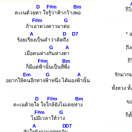
D
F#m
Bm
ก็ไ
คะเนด้วยตา
ใจรู้ว่
าฟ้ากว้างพอ
F#m
G
ถ้าเอา
ดวงดาวมาต่อ
A
D
D7
* 
ร้อยเรียง
เป็นคำว่าคิดถึง
G
A
ถึ
เมื่อคนห่างกัน
ห่างตา
F#m
Bm
ก็
ก็มีแต่ฟ้า
นั้นเป็นที่พึ่ง
Em
G
A
รักมาก
อยากให้คน
อีกทางฟ้า
หนึ่ง ได้มองฟ้า
นั้น
ทั้งหวง ทั
D
F#m
Bm
ขอ
คะเนด้วยใจ
ใจใกล้
ยังไม่เคยห่าง
F#m
G
ก็ท
ไม่มีเ
วลาให้ว่าง
A
D
D7
หัวใจยั
งถามอยู่ทุกวัน