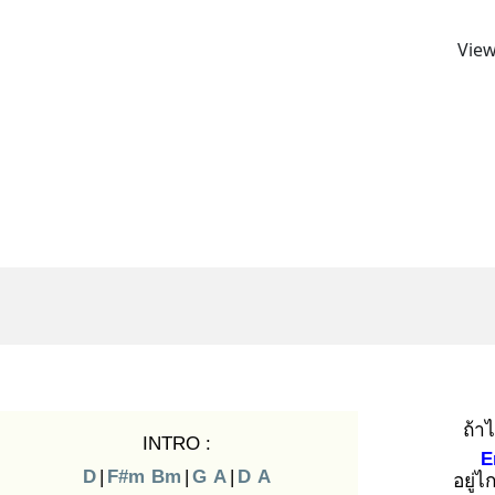
View
ถ้า
INTRO :
E
D
|
F#m
Bm
|
G
A
|
D
A
อยู่ไ