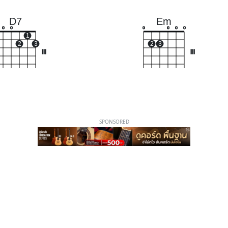
D7
Em
o
o
o
o
o
o
1
2
3
2
3
III
III
SPONSORED