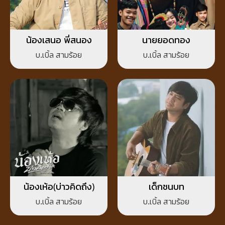
น้องเสนอ พี่สนอง
นายยอดทอง
บ.เบิ้ล สามร้อย
บ.เบิ้ล สามร้อย
น้องเห้อ(บ่าวคิดถึง)
เด็กชนบท
บ.เบิ้ล สามร้อย
บ.เบิ้ล สามร้อย