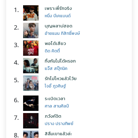
เพราะพี่รักจริง
1.
หนึ่ง บีเคแบนด์
บุญผลาบ่ฮอด
2.
อ้ายแมน ภิสิทธิ์พงษ์
พอได้เสียว
3.
ดิด คิตตี้
ทิ้งกันไม่ได้หรอก
4.
แจ๊ส สปุ๊กนิค
รักไม่ไหวแล้วโว้ย
5.
โจอี้ ภูวศิษฐ์
ระเบิดเวลา
6.
ศาล สานศิลป์
ภวังค์จิต
7.
ปราง ปรางทิพย์
สิลืมเขาแล้วล่ะ
8.