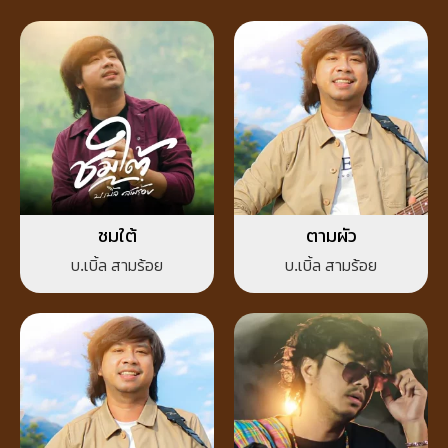
ชมใต้
ตามผัว
บ.เบิ้ล สามร้อย
บ.เบิ้ล สามร้อย