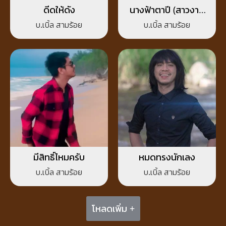
ดีดให้ดัง
นางฟ้าตาปี (สาวงาม
แห่งเมืองคนดี)
บ.เบิ้ล สามร้อย
บ.เบิ้ล สามร้อย
มีสิทธิ์ไหมครับ
หมดทรงนักเลง
บ.เบิ้ล สามร้อย
บ.เบิ้ล สามร้อย
โหลดเพิ่ม +