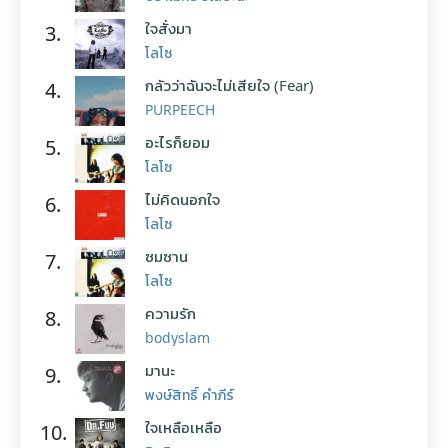
ใจสั่งมา
3.
โลโซ
กลัวว่าฉันจะไม่เสียใจ (Fear)
4.
PURPEECH
อะไรก็ยอม
5.
โลโซ
ไม่คิดนอกใจ
6.
โลโซ
ซมซาน
7.
โลโซ
ความรัก
8.
bodyslam
มานะ
9.
พงษ์สิทธิ์ คำภีร์
ใจเหลือเหลือ
10.