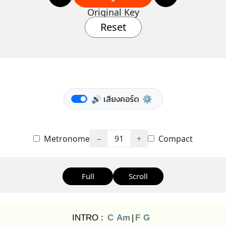
Original Key
Reset
🔊 เสียงคอร์ด
⚙️
Metronome
−
91
+
Compact
Full
Scroll
INTRO :
C
Am
|
F
G