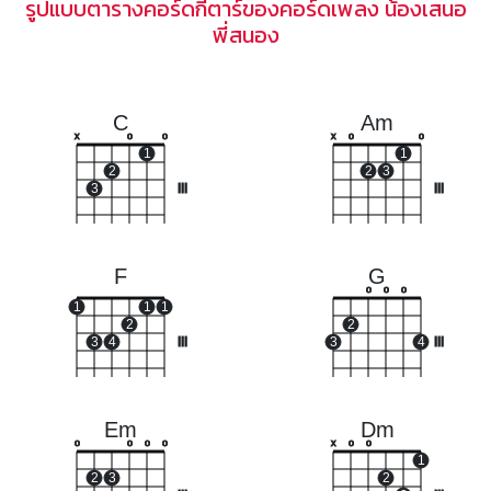
รูปแบบตารางคอร์ดกีตาร์ของคอร์ดเพลง น้องเสนอ
พี่สนอง
C
Am
x
o
o
x
o
o
1
1
2
2
3
3
III
III
F
G
o
o
o
1
1
1
2
2
3
4
III
3
4
III
Em
Dm
o
o
o
o
x
o
o
1
2
3
2