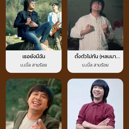
เธอยังมีฉัน
ตั้งตัวไม่ทัน (หลบมา
ก่อน)
บ.เบิ้ล สามร้อย
บ.เบิ้ล สามร้อย