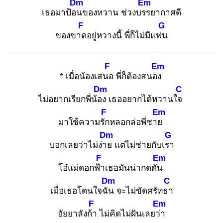
Dm
Em
เธอมาป้อน
ของหวาน ช่วงบรร
ยากาศดี
F
G
ของขาด
อยู่หวางนี้ พี่ก็ไม่มีแฟน
F
Em
* เมื่อน้องเสนอ
พี่ก็ต้องสนอง
Dm
C
ไม่อยากเรียกพี่น้อง
เธออยากได้หวานใจ
F
Em
มาใช้ความรัก
หลอกล่อพี่ชาย
Dm
G
บอกเลยว่าไม่ง่าย
แต่ไม่ช่ายกับเรา
F
Em
โอ๋แม่ดอกฟ้า
เธอมันน่ากดดัน
Dm
C
เมื่อเธอโดนใจฉัน
จะไม่ขัดศรัทธา
F
Em
อัยยาลังก้า
ไม่คิดไม่ฝันเลยว่า