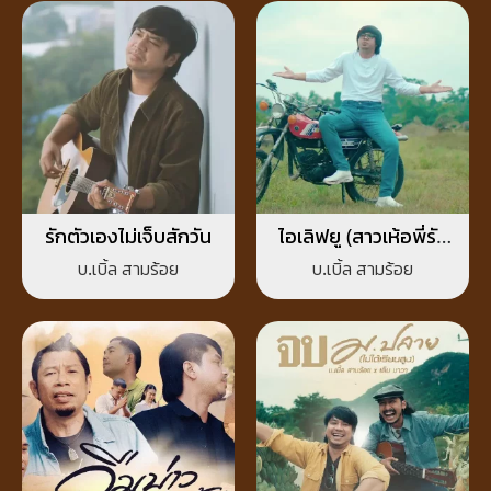
รักตัวเองไม่เจ็บสักวัน
ไอเลิฟยู (สาวเห้อพี่รัก
น้อง)
บ.เบิ้ล สามร้อย
บ.เบิ้ล สามร้อย