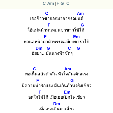
C
Am
|
F
G
|
C
C
Am
เธอก้าวขา
ออกมาจากรถยนต์
F
G
โอ้แม่หน้ามน
หมนขาขาวใช้ได้
F
Em
พอแลหน้าตา
ผิวพรรณเทียบดา
ราได้
Dm
G
C
G
อัยยา
.. มัน
นางฟ้าชัดๆ
C
Am
พอเห็น
แล้วตัวสั่น หัวใจมั
นเต้นแรง
F
G
มีความน่า
รักแรง มันเกินต้าน
จริงเชียว
F
Em
อดใจไม่
ได้ เมื่อเธอเปิด
ไฟเขียว
Dm
เมื่อเธอเดิน
มาเฉียว