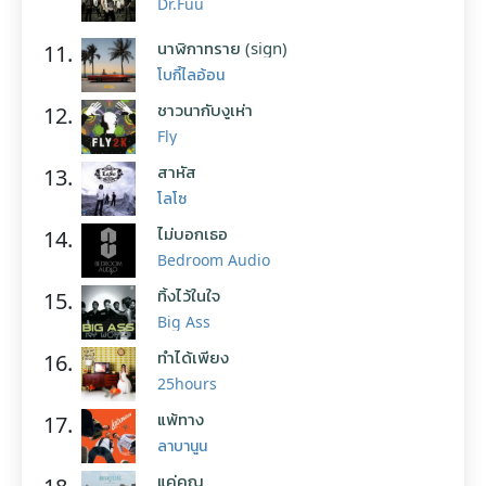
Dr.Fuu
นาฬิกาทราย (sign)
11.
โบกี้ไลอ้อน
ชาวนากับงูเห่า
12.
Fly
สาหัส
13.
โลโซ
ไม่บอกเธอ
14.
Bedroom Audio
ทิ้งไว้ในใจ
15.
Big Ass
ทำได้เพียง
16.
25hours
แพ้ทาง
17.
ลาบานูน
แค่คุณ