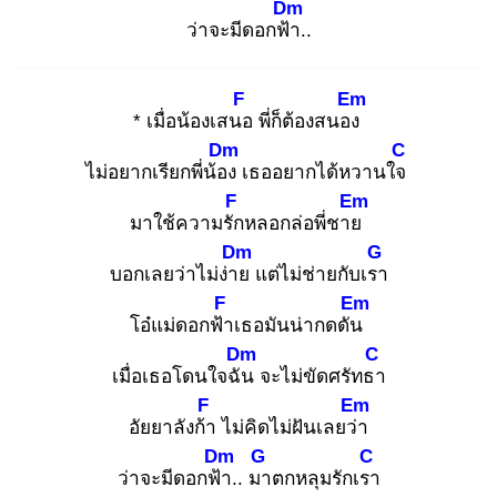
Dm
ว่าจะมีดอกฟ้า
..
F
Em
* เมื่อน้องเสนอ
พี่ก็ต้องสนอง
Dm
C
ไม่อยากเรียกพี่น้อง
เธออยากได้หวานใจ
F
Em
มาใช้ความรัก
หลอกล่อพี่ชาย
Dm
G
บอกเลยว่าไม่ง่าย
แต่ไม่ช่ายกับเรา
F
Em
โอ๋แม่ดอกฟ้า
เธอมันน่ากดดัน
Dm
C
เมื่อเธอโดนใจฉัน
จะไม่ขัดศรัทธา
F
Em
อัยยาลังก้า
ไม่คิดไม่ฝันเลยว่า
Dm
G
C
ว่าจะมีดอกฟ้า
.. มา
ตกหลุมรักเรา