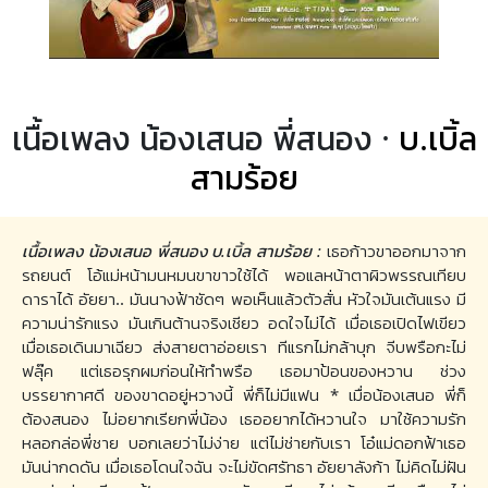
เนื้อเพลง น้องเสนอ พี่สนอง ·
บ.เบิ้ล
สามร้อย
เนื้อเพลง น้องเสนอ พี่สนอง บ.เบิ้ล สามร้อย :
เธอก้าวขาออกมาจาก
รถยนต์ โอ้แม่หน้ามนหมนขาขาวใช้ได้ พอแลหน้าตาผิวพรรณเทียบ
ดาราได้ อัยยา.. มันนางฟ้าชัดๆ พอเห็นแล้วตัวสั่น หัวใจมันเต้นแรง มี
ความน่ารักแรง มันเกินต้านจริงเชียว อดใจไม่ได้ เมื่อเธอเปิดไฟเขียว
เมื่อเธอเดินมาเฉียว ส่งสายตาอ่อยเรา ทีแรกไม่กล้าบุก จีบพรือกะไม่
ฟลุ๊ค แต่เธอรุกผมก่อนให้ทำพรือ เธอมาป้อนของหวาน ช่วง
บรรยากาศดี ของขาดอยู่หวางนี้ พี่ก็ไม่มีแฟน * เมื่อน้องเสนอ พี่ก็
ต้องสนอง ไม่อยากเรียกพี่น้อง เธออยากได้หวานใจ มาใช้ความรัก
หลอกล่อพี่ชาย บอกเลยว่าไม่ง่าย แต่ไม่ช่ายกับเรา โอ๋แม่ดอกฟ้าเธอ
มันน่ากดดัน เมื่อเธอโดนใจฉัน จะไม่ขัดศรัทธา อัยยาลังก้า ไม่คิดไม่ฝัน