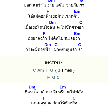
Dm
G
บอกเลยว่าไม่ง่าย
แต่ไม่ช่ายกับเรา
F
Em
โอ๋แม่ดอกฟ้า
เธอมันน่ากดดัน
Dm
C
เมื่อเธอโดนใจฉัน
จะไม่ขัดศรัทธา
F
Em
อัยยาลังก้า
ไม่คิดไม่ฝันเลยว่า
Dm
G
C
ว่าจะมีดอกฟ้า
.. มา
ตกหลุมรักเรา
INSTRU :
C
Am
|
F
G
( 3 Times )
F
|
G
C
Dm
Em
ทีแรก
ไม่กล้าบุก จีบพรือ
กะไม่ฟลุ๊ค
F
C
แต่เธอรุก
ผมก่อนให้ทำพรือ