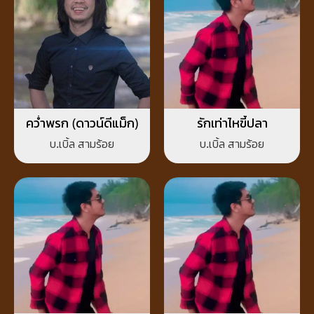
คว่ำพรก (ดาวน์ดีแม็ก)
รักเท่าไหขี้ปลา
บ.เบิ้ล สามร้อย
บ.เบิ้ล สามร้อย