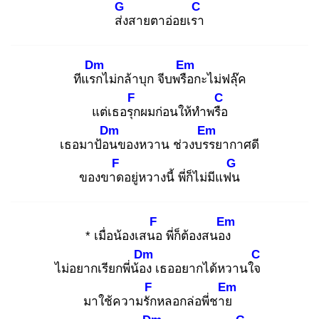
G
C
ส่ง
สายตาอ่อยเรา
Dm
Em
ทีแรก
ไม่กล้าบุก จีบพรือ
กะไม่ฟลุ๊ค
F
C
แต่เธอรุก
ผมก่อนให้ทำพรือ
Dm
Em
เธอมาป้อน
ของหวาน ช่วงบรร
ยากาศดี
F
G
ของขาด
อยู่หวางนี้ พี่ก็ไม่มีแฟน
F
Em
* เมื่อน้องเสนอ
พี่ก็ต้องสนอง
Dm
C
ไม่อยากเรียกพี่น้อง
เธออยากได้หวานใจ
F
Em
มาใช้ความรัก
หลอกล่อพี่ชาย