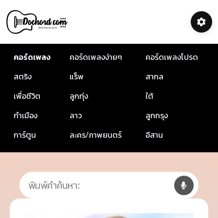
คอร์ดเพลง
คอร์ดเพลงง่ายๆ
คอร์ดเพลงโปรด
สตริง
แร็พ
สากล
เพื่อชีวิต
ลูกทุ่ง
ใต้
กำเมือง
ลาว
ลูกกรุง
การ์ตูน
ละคร/ภาพยนตร์
อีสาน