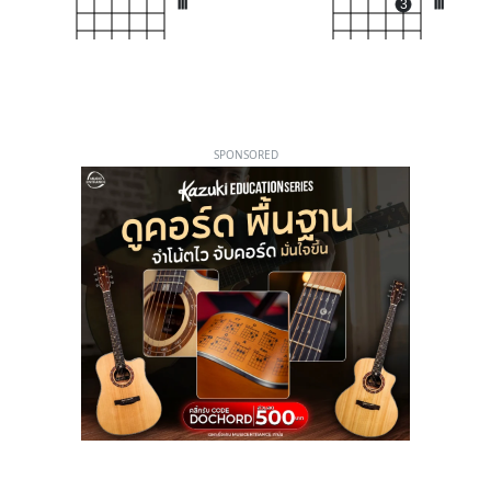
III
3
III
SPONSORED