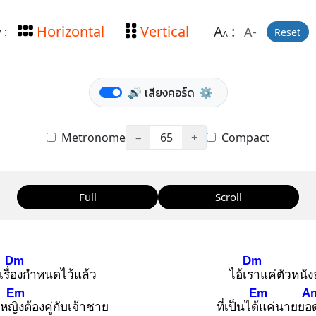
Horizontal
Vertical
A
:
A-
 :
Reset
A
🔊 เสียงคอร์ด
⚙️
Metronome
−
65
+
Compact
Full
Scroll
Dm
Dm
เรื่อง
กำหนดไว้แล้ว
ไอ้เรา
แค่ตัวหนัง
Em
Em
A
าหญิง
ต้องคู่กับเจ้าชาย
ที่เป็นได้แ
ค่นายยอ