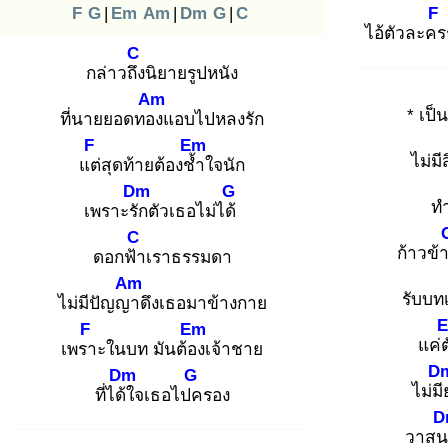
F
G
|
Em
Am
|
Dm
G
|
C
F
ไอ้ตัวละคร
C
กล่าวถึง
นิยายรูปหนัง
Am
* เป็
ที่นายยอดทอง
แอบไปหลงรัก
F
Em
ไม่ม
แต่
สุดท้ายต้องช้ำ
ใจนัก
Dm
G
ทำ
เพราะรัก
ตัวเธอไม่ได้
C
ก้าวข้
ดอกฟ้า
เราธรรมดา
Am
รับบทเ
ไม่มีปัญญา
ดึงเธอมาข้างกาย
F
Em
แค่ต
เพรา
ะในบท มันต้อง
เจ้าชาย
D
Dm
G
ไม่มี
ที่ได้ใ
จเธอไปค
รอง
D
วาสน