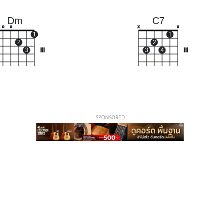
Dm
C7
o
o
x
o
1
1
2
2
3
III
3
4
III
SPONSORED