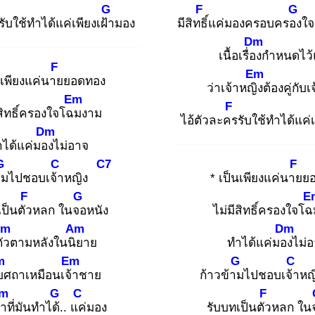
G
F
G
รับใช้ทำได้แค่เพียงเฝ้า
มอง
มีสิทธิ์
แค่มองครอบครอง
ใจ
Dm
เนื้อเรื่อง
กำหนดไว้
F
Em
นเพียงแค่นาย
ยอดทอง
ว่าเจ้าหญิง
ต้องคู่กับ
Em
F
ีสิทธิ์ครองใจโฉม
งาม
ไอ้ตัวละคร
รับใช้ทำได้แค่เ
Dm
ได้แค่มอง
ไม่อาจ
G
C
C7
F
าม
ไปชอบเจ้า
หญิง
* เป็นเพียงแค่นาย
ย
F
G
E
ป็นตัว
หลก ในจอ
หนัง
ไม่มีสิทธิ์ครองใจโ
Em
Am
Dm
ัว
ตามหลังในนิย
าย
ทำได้แค่มอง
ไม่
m
Em
G
C
ย
ศถาเหมือนเจ้า
ชาย
ก้าวข้าม
ไปชอบเจ้า
ห
m
G
C
F
า
ที่มันทำได้.
. แค่
มอง
รับบทเป็นตัว
หลก ใน