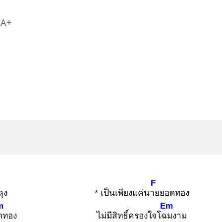
A+
F
ลุง
* เป็นเพียงแค่นาย
ยอดทอง
m
Em
ด
ทอง
ไม่มีสิทธิ์ครองใจโฉม
งาม