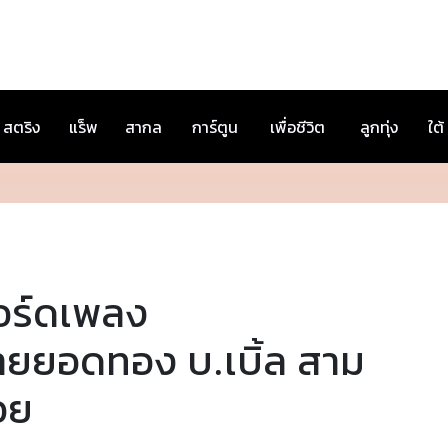
สตริง
แร็พ
สากล
การ์ตูน
เพื่อชีวิต
ลูกทุ่ง
ใต้
อร์ดเพลง
ายยอดทอง บ.เบิ้ล สาม
อย