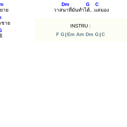
m
Dm
G
C
ิย
าย
วาสนา
ที่มันทำได้.
. แค่
มอง
m
า
ชาย
INSTRU :
G
F
G
|
Em
Am
Dm
G
|
C
ด้