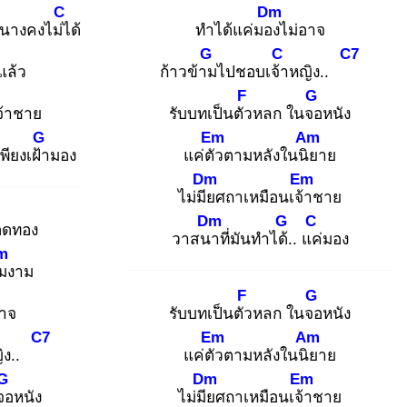
C
Dm
นางคงไม่ไ
ด้
ทำได้แค่มอง
ไม่อาจ
G
C
C7
แล้ว
ก้าวข้าม
ไปชอบเจ้า
หญิง..
F
G
เจ้าชาย
รับบทเป็นตัว
หลก ในจอ
หนัง
G
Em
Am
พียงเฝ้า
มอง
แค่ตัว
ตามหลังในนิย
าย
Dm
Em
ไม่มีย
ศถาเหมือนเจ้า
ชาย
Dm
G
C
อดทอง
วาสนา
ที่มันทำได้.
. แค่
มอง
m
ฉม
งาม
F
G
อาจ
รับบทเป็นตัว
หลก ในจอ
หนัง
C7
Em
Am
ญิง..
แค่ตัว
ตามหลังในนิย
าย
G
Dm
Em
จอ
หนัง
ไม่มีย
ศถาเหมือนเจ้า
ชาย