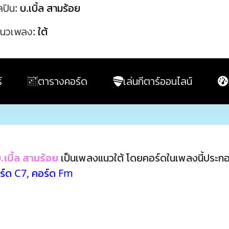
ลปิน:
บ.เบิ้ล สามร้อย
นวเพลง:
ใต้
์
ตารางคอร์ด
เล่นกีตาร์ออนไลน์
.เบิ้ล สามร้อย
เป็นเพลงแนวใต้ โดยคอร์ดในเพลงนี้ประก
ร์ด C7
,
คอร์ด Fm