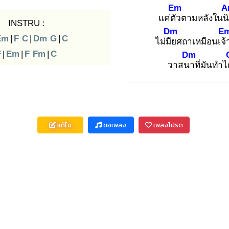
Em
A
แค่ตัว
ตามหลังในน
INSTRU :
Dm
E
Em
|
F
C
|
Dm
G
|
C
ไม่มีย
ศถาเหมือนเจ้
F
|
Em
|
F
Fm
|
C
Dm
วาสนา
ที่มันทำไ
แก้ไข
ขอเพลง
เพลงโปรด