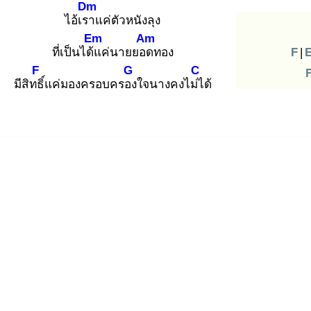
Dm
ไอ้เรา
แค่ตัวหนังลุง
Em
Am
ที่เป็นได้แ
ค่นายยอด
ทอง
F
|
F
G
C
มีสิทธิ์
แค่มองครอบครอง
ใจนางคงไม่ไ
ด้