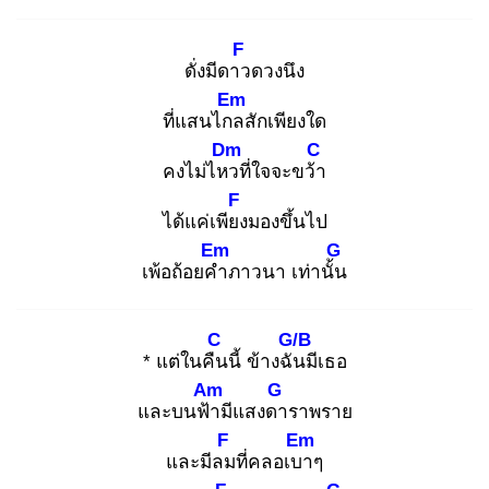
F
ดั่งมีดาว
ดวงนึง
Em
ที่แสนไกล
สักเพียงใด
Dm
C
คงไม่ไหว
ที่ใจจะขว้า
F
ได้แค่เพียง
มองขึ้นไป
Em
G
เพ้อถ้อยคำ
ภาวนา เท่านั้น
C
G/B
* แต่ในคืน
นี้ ข้างฉัน
มีเธอ
Am
G
และบนฟ้า
มีแสงดา
ราพราย
F
Em
และมีลม
ที่คลอเบา
ๆ