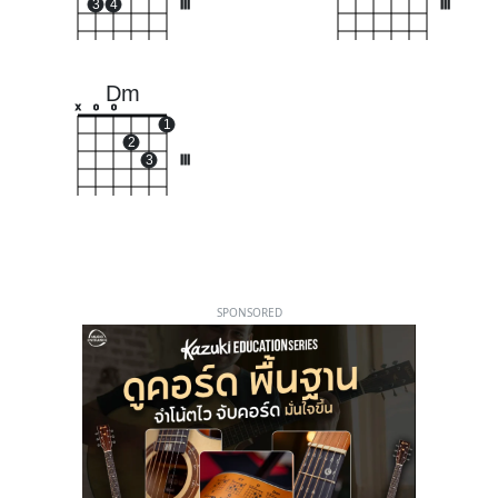
3
4
III
III
Dm
x
o
o
1
2
3
III
SPONSORED