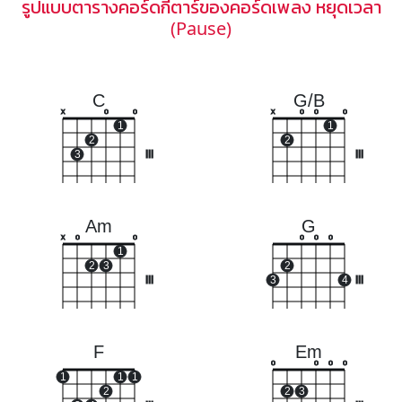
รูปแบบตารางคอร์ดกีตาร์ของคอร์ดเพลง หยุดเวลา
(Pause)
C
G/B
x
o
o
x
o
o
o
1
1
2
2
3
III
III
Am
G
x
o
o
o
o
o
1
2
3
2
III
3
4
III
F
Em
o
o
o
o
1
1
1
2
2
3