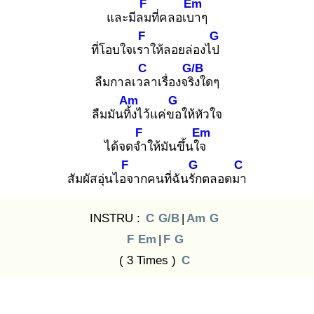
F
Em
และมีลม
ที่คลอเบา
ๆ
F
G
ที่โอบใจเรา
ให้ลอยล่องไป
C
G/B
ลืมกาลเวล
าเรื่องจริง
ใดๆ
Am
G
ลืมมันทิ้ง
ไว้แค่ขอ
ให้หัวใจ
F
Em
ได้จดจำ
ให้มันขึ้นใจ
F
G
C
สัมผัสอุ่นไอจ
ากคนที่ฉันรัก
ตลอดมา
INSTRU :
C
G/B
|
Am
G
F
Em
|
F
G
( 3 Times )
C