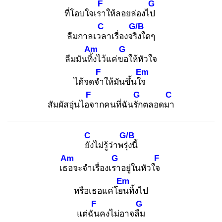
F
G
ที่โอบใจเรา
ให้ลอยล่องไป
C
G/B
ลืมกาลเวล
าเรื่องจริง
ใดๆ
Am
G
ลืมมันทิ้ง
ไว้แค่ขอ
ให้หัวใจ
F
Em
ได้จดจำ
ให้มันขึ้นใจ
F
G
C
สัมผัสอุ่นไอจ
ากคนที่ฉันรัก
ตลอดมา
C
G/B
ยัง
ไม่รู้ว่าพรุ่ง
นี้
Am
G
F
เธอ
จะจำเรื่องเรา
อยู่ในหัวใจ
Em
หรือเธอแค่โยน
ทิ้งไป
F
G
แต่ฉัน
คงไม่อาจลืม