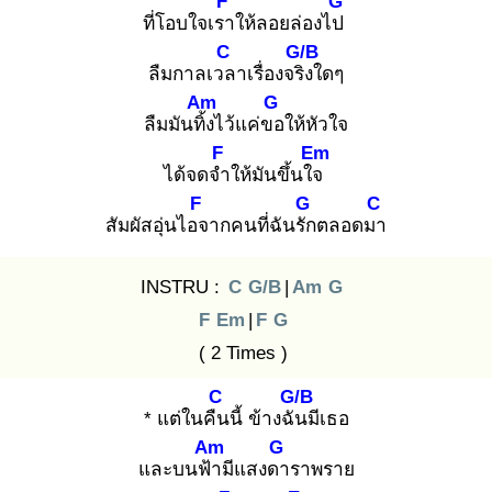
F
G
ที่โอบใจเรา
ให้ลอยล่องไป
C
G/B
ลืมกาลเวล
าเรื่องจริง
ใดๆ
Am
G
ลืมมันทิ้ง
ไว้แค่ขอ
ให้หัวใจ
F
Em
ได้จดจำ
ให้มันขึ้นใจ
F
G
C
สัมผัสอุ่นไอจ
ากคนที่ฉันรัก
ตลอดมา
INSTRU :
C
G/B
|
Am
G
F
Em
|
F
G
( 2 Times )
C
G/B
* แต่ในคืน
นี้ ข้างฉัน
มีเธอ
Am
G
และบนฟ้า
มีแสงดา
ราพราย