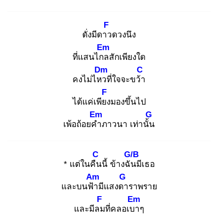
F
ดั่งมีดาว
ดวงนึง
Em
ที่แสนไกล
สักเพียงใด
Dm
C
คงไม่ไหว
ที่ใจจะขว้า
F
ได้แค่เพียง
มองขึ้นไป
Em
G
เพ้อถ้อยคำ
ภาวนา เท่านั้น
C
G/B
* แต่ในคืน
นี้ ข้างฉัน
มีเธอ
Am
G
และบนฟ้า
มีแสงดา
ราพราย
F
Em
และมีลม
ที่คลอเบา
ๆ