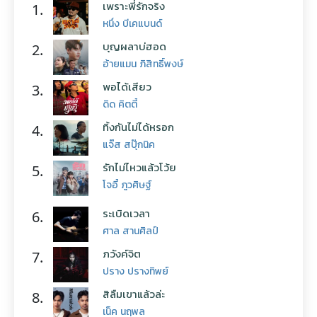
เพราะพี่รักจริง
1.
หนึ่ง บีเคแบนด์
บุญผลาบ่ฮอด
2.
อ้ายแมน ภิสิทธิ์พงษ์
พอได้เสียว
3.
ดิด คิตตี้
ทิ้งกันไม่ได้หรอก
4.
แจ๊ส สปุ๊กนิค
รักไม่ไหวแล้วโว้ย
5.
โจอี้ ภูวศิษฐ์
ระเบิดเวลา
6.
ศาล สานศิลป์
ภวังค์จิต
7.
ปราง ปรางทิพย์
สิลืมเขาแล้วล่ะ
8.
เน็ค นฤพล