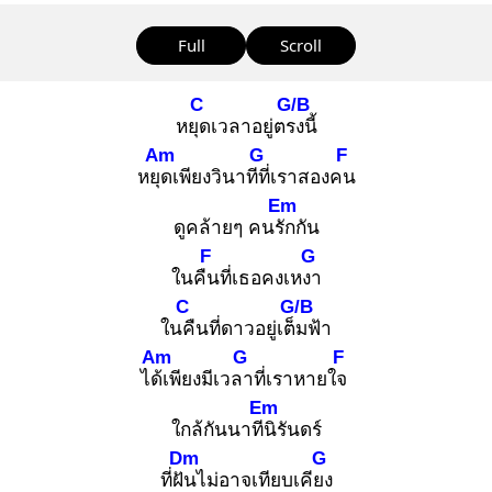
Full
Scroll
C
G/B
หยุด
เวลาอยู่ตรง
นี้
Am
G
F
หยุด
เพียงวินาทีที่
เราสองคน
Em
ดูคล้ายๆ คนรัก
กัน
F
G
ในคืน
ที่เธอคงเหงา
C
G/B
ในคื
นที่ดาวอยู่เต็ม
ฟ้า
Am
G
F
ได้เ
พียงมีเวลา
ที่เราหายใจ
Em
ใกล้กันนาทีนิ
รันดร์
Dm
G
ที่ฝัน
ไม่อาจเทียบเคียง