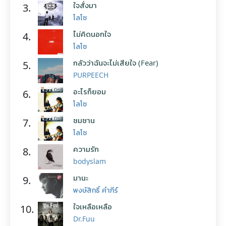
ใจสั่งมา
3.
โลโซ
ไม่คิดนอกใจ
4.
โลโซ
กลัวว่าฉันจะไม่เสียใจ (Fear)
5.
PURPEECH
อะไรก็ยอม
6.
โลโซ
ซมซาน
7.
โลโซ
ความรัก
8.
bodyslam
มานะ
9.
พงษ์สิทธิ์ คำภีร์
ใจเหลือเหลือ
10.
Dr.Fuu