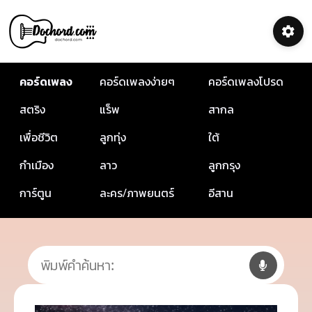
คอร์ดเพลง
คอร์ดเพลงง่ายๆ
คอร์ดเพลงโปรด
สตริง
แร็พ
สากล
เพื่อชีวิต
ลูกทุ่ง
ใต้
กำเมือง
ลาว
ลูกกรุง
การ์ตูน
ละคร/ภาพยนตร์
อีสาน