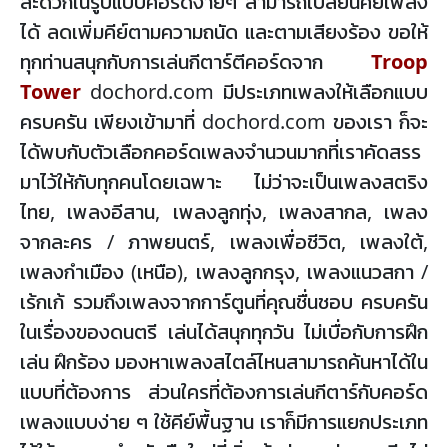
สะดวกในรูปแบบคอร์ดง่ายๆ สามารถเปลี่ยนคีย์เพลง
ได้ ลดเพิ่มคีย์ตามความถนัด และตามเสียงร้อง ขอให้
ทุกท่านสนุกกับการเล่นกีตาร์ตีคอร์ดจาก
Troop
Tower
dochord.com มีประเภทเพลงให้เลือกแบบ
ครบครัน เพียงเข้ามาที่ dochord.com ของเรา ก็จะ
ได้พบกับตัวเลือกคอร์ดเพลงจำนวนมากที่เราคัดสรร
มาไว้ให้กับทุกคนโดยเฉพาะ ไม่ว่าจะเป็นเพลงสตริง
ไทย, เพลงอีสาน, เพลงลูกทุ่ง, เพลงสากล, เพลง
จากละคร / ภาพยนตร์, เพลงเพื่อชีวิต, เพลงใต้,
เพลงกำเมือง (เหนือ), เพลงลูกกรุง, เพลงแนวสกา /
เร้กเก้ รวมถึงเพลงจากการ์ตูนที่คุณชื่นชอบ ครบครัน
ในเรื่องของดนตรี เล่นได้สนุกทุกวัน ไม่เบื่อกับการฝึก
เล่น ฝึกร้อง มองหาเพลงสไตล์ไหนสามารถค้นหาได้ใน
แบบที่ต้องการ ส่วนใครที่ต้องการเล่นกีตาร์กับคอร์ด
เพลงแบบง่าย ๆ ใช้คีย์พื้นฐาน เราก็มีการแยกประเภท