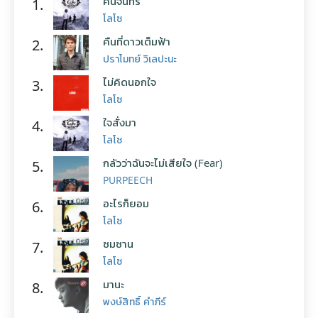
คืนจันทร์
1.
โลโซ
คืนที่ดาวเต็มฟ้า
2.
ปราโมทย์ วิเลปะนะ
ไม่คิดนอกใจ
3.
โลโซ
ใจสั่งมา
4.
โลโซ
กลัวว่าฉันจะไม่เสียใจ (Fear)
5.
PURPEECH
อะไรก็ยอม
6.
โลโซ
ซมซาน
7.
โลโซ
มานะ
8.
พงษ์สิทธิ์ คำภีร์