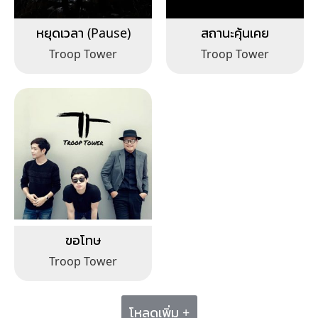
หยุดเวลา (Pause)
สถานะคุ้นเคย
Troop Tower
Troop Tower
ขอโทษ
Troop Tower
โหลดเพิ่ม +