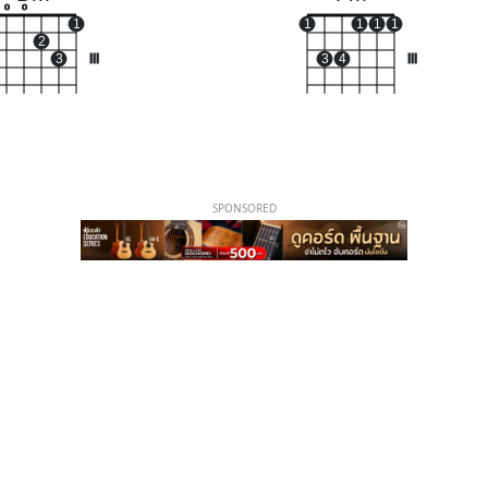
o
o
1
1
1
1
1
2
3
III
3
4
III
SPONSORED