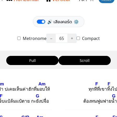
A
🔊 เสียงคอร์ด
⚙️
Metronome
−
65
+
Compact
Full
Scroll
Dm
Am
F
F
่า
บ่เคยเห็นค่าฮักที่มอบ
ให้
ทุกทีที่
เขาทิ้ง
ไ
F
G
G
จ็บ
แป๋ล้มแป๋ตาย กะยัง
บ่จื่อ
ต้องทนฟูมฟายน้ำ