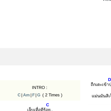
ถืกเตะเข้าป
INTRO :
C
|
Am
|
F
|
G
( 2 Times )
แม่นมันสิเ
C
เจ็บเทื่อทีร้อย
..