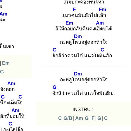
m
สิเจ็บ
กะต้องทนไหว
ืม
F
Fm
Am
แนวคน
มันฮักไปแล้ว
ยนะ
Em
Am
สิให้ถอย
กลับคืนคงเฮ็ด
บ่ได้
Dm
กะหลูโตน
อยู่ดอกหัวใจ
ป็นเขา
G
C
จัก
สิว่าควมได๋ แนวใจมัน
ฮัก..
|
Em
G
Dm
กะหลูโตน
อยู่ดอกหัวใจ
Am
G
งจังดอก
จัก
สิว่าควมได๋ แนวใจมันฮัก..
G
C
นี้ก
ะเต็มใจ
INSTRU :
Am
ฮักที่มอบ
ให้
C
G/B
|
Am
G
|
F
|
G
|
C
G
ย กะยัง
บ่จื่อ