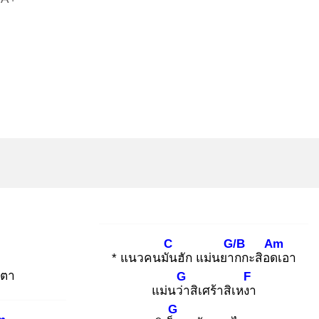
ป
C
G/B
Am
* แนวคนมัน
ฮัก แม่นยาก
กะสิอดเ
อา
ตา
G
F
แม่นว่า
สิเศร้าสิเหงา
G