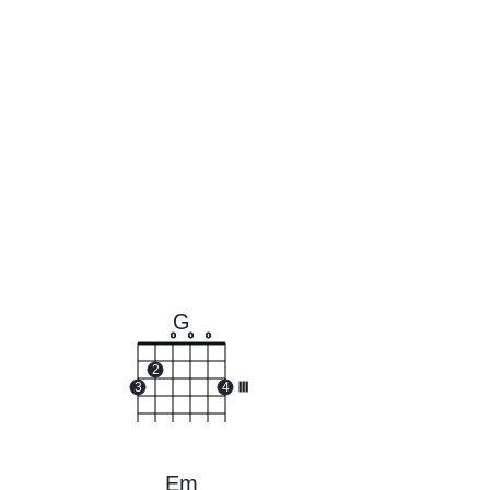
G
o
o
o
2
3
4
III
Em