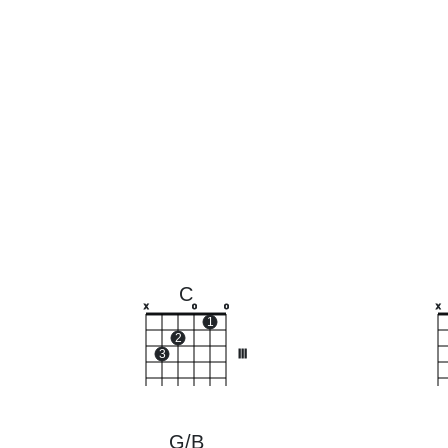
C
x
o
o
x
1
2
3
III
G/B