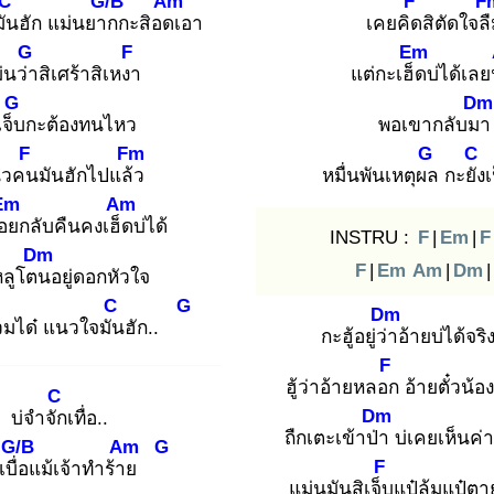
C
G/B
Am
F
F
ัน
ฮัก แม่นยาก
กะสิอดเ
อา
เคยคิด
สิตัดใจล
G
F
Em
่นว่า
สิเศร้าสิเหงา
แต่กะเฮ็ด
บ่ได้เล
G
Dm
เจ็บ
กะต้องทนไหว
พอเขากลับมา
F
Fm
G
C
นวคน
มันฮักไปแล้ว
หมื่นพันเหตุผล
กะยัง
เ
Em
Am
ถอย
กลับคืนคงเฮ็ด
บ่ได้
INSTRU :
F
|
Em
|
F
Dm
F
|
Em
Am
|
Dm
|
ลูโตน
อยู่ดอกหัวใจ
C
G
Dm
วมได๋ แนวใจมัน
ฮัก..
กะฮู้อยู่ว่า
อ้ายบ่ได้จริ
F
ฮู้ว่าอ้ายหลอก
อ้ายตั๋วน้อง
C
Dm
บ่จำจัก
เทื่อ..
ถืกเตะเข้าป่า
บ่เคยเห็นค่า
G/B
Am
G
F
เบื่อ
แม้เจ้าทำร้าย
แม่นมันสิเจ็บ
แป๋ล้มแป๋ตา