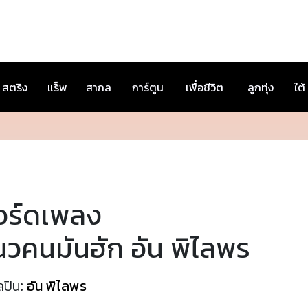
สตริง
แร็พ
สากล
การ์ตูน
เพื่อชีวิต
ลูกทุ่ง
ใต้
อร์ดเพลง
นวคนมันฮัก อัน พิไลพร
ลปิน:
อัน พิไลพร