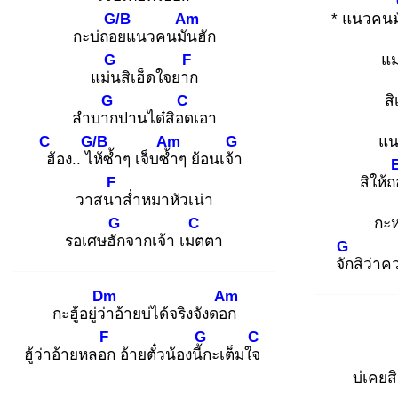
G/B
Am
* แนวคนม
กะบ่ถอย
แนวคนมัน
ฮัก
G
F
แม
แม่น
สิเฮ็ดใจยาก
G
C
สิ
ลำบาก
ปานได๋สิอด
เอา
C
G/B
Am
G
แ
ฮ้
อง.. ไห้
ซ้ำๆ เจ็บซ้ำ
ๆ ย้อนเจ้า
F
สิให้
วาสนา
ส่ำหมาหัวเน่า
G
C
กะห
รอเศษฮัก
จากเจ้า เมต
ตา
G
จัก
สิว่าค
Dm
Am
กะฮู้อยู่ว่า
อ้ายบ่ได้จริงจังดอก
F
G
C
ฮู้ว่าอ้ายหลอก
อ้ายตั๋วน้องนี้ก
ะเต็มใจ
บ่เคยสิ