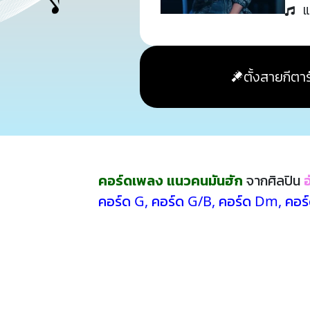
แ
ตั้งสายกีตาร
คอร์ดเพลง แนวคนมันฮัก
จากศิลปิน
อ
คอร์ด G
,
คอร์ด G/B
,
คอร์ด Dm
,
คอร