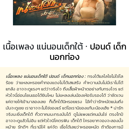
เนื้อเพลง แน่นอนเด็กใต้ ·
ปอนด์ เด็ก
นอกท่อง
เนื้อเพลง แน่นอนเด็กใต้ ปอนด์ เด็กนอกท่อง :
ทรงใต้แลโลโซไม่ใช่โล
ร้อย ว่าเเหลงหรอยคำทองเเดงไม่ได้เสแสร้ง คำหวานมันไม่มีเราไม่ได้
แกล้ง อาจจะดูแรงๆ แต่ว่าจริงใจ ถึงเสื้อผ้าหน้าตอย่างกับทรงโจร แต่
หัวใจนี่อ่อนโยนเธอได้ยินไหม ไม่เเหลงเล่นน้องเห้อรับรองได้ ว่าชัดเจน
แค่ตายให้เข้ามาลองเลย ก็เด็กใต้นิหรอยแรง ไอ้คำว่ารักหนัดแน่นถึง
มันจะดูเชย เราอาจจะไม่ใช่ของแร์ แต่ไอเรานิของเเท้นะน้องเฮ้ย * น่ารัก
จริงนะยิ่งเด็กใต้ คิ้วตาคมนะทรงมันได้ ดูไม่แพงแต่คนมันใช่ ตรงไทป์
อาจจะดูเเล้วไม่อิน แต่หัวใจนิโคตรฟิน เด็กใต้ ใครอยากจองจะลองมั้ง
หม้าย รักดีๆ ที่เรามีให้ แค่จัด เชื่อได้เลยว่าหรอยหนัด ถ้าต้องการมี