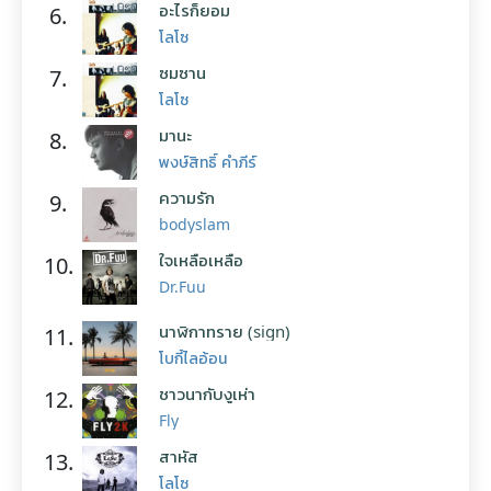
อะไรก็ยอม
6.
โลโซ
ซมซาน
7.
โลโซ
มานะ
8.
พงษ์สิทธิ์ คำภีร์
ความรัก
9.
bodyslam
ใจเหลือเหลือ
10.
Dr.Fuu
นาฬิกาทราย (sign)
11.
โบกี้ไลอ้อน
ชาวนากับงูเห่า
12.
Fly
สาหัส
13.
โลโซ