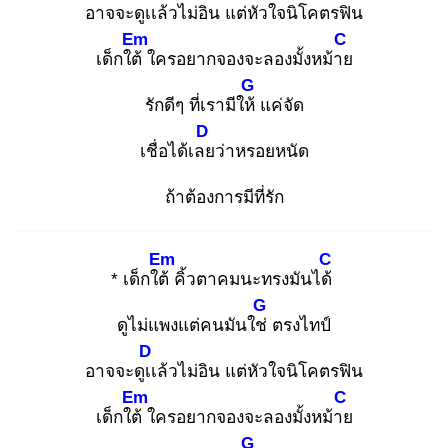
อาจจะดูเเ
ล้วไม่อิน แต่หัวใจนิโคตรฟิน
Em
C
เด็กใต้
ใครอยากจองจะลองมั้งหม้าย
G
รักดีๆ ที่เรามีให้
แค่จัด
D
เชื่อได้เลย
ว่าหรอยหนัด
ถ้าต้องการมีที่รัก
Em
C
* เด็กใต้
คิ้วตาคมนะทรงมันได้
G
ดูไม่แพงแต่คนมันใช่
ตรงไทป์
D
อาจจะดูเเ
ล้วไม่อิน แต่หัวใจนิโคตรฟิน
Em
C
เด็กใต้
ใครอยากจองจะลองมั้งหม้าย
G