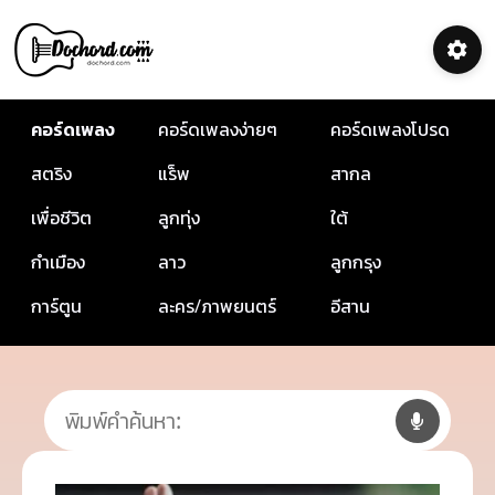
คอร์ดเพลง
คอร์ดเพลงง่ายๆ
คอร์ดเพลงโปรด
สตริง
แร็พ
สากล
เพื่อชีวิต
ลูกทุ่ง
ใต้
กำเมือง
ลาว
ลูกกรุง
การ์ตูน
ละคร/ภาพยนตร์
อีสาน