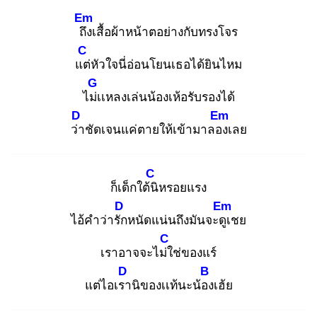
Em
ถึง
เสื้อผ้าหน้าตอย่างกับทรงโจร
C
แต่
หัวใจนี่อ่อนโยนเธอได้ยินไหม
G
ไม่เ
เหลงเล่นน้องเห้อรับรองได้
D
Em
ว่า
ชัดเจนแค่ตายให้เข้ามาลอง
เลย
C
ก็เด็กใต้นิ
หรอยแรง
D
Em
ไอ้คำว่ารัก
หนัดแน่นถึงมันจะดูเ
ชย
C
เราอาจจะไม่ใ
ช่ของแร์
D
B
แต่ไอเรา
นิของเเท้นะน้อง
เฮ้ย