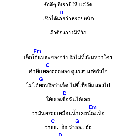
รักดีๆ ที่เรามีให้
แค่จัด
D
เชื่อได้เลย
ว่าหรอยหนัด
ถ้าต้องการมีที่รัก
Em
เด็กใต้แ
หละของจริง รักไม่ทิ้งฟินหว่าใคร
C
คำที่เเหลง
ออกทอง ดูแรงๆ แต่จริงใจ
G
ไม่ได้หก
หรือว่าเจ็ด ไม่ขี้เท็จที่เเหลงไป
D
ให้เธอเชื่อ
ฉันได้เลย
Em
ว่ามันหรอยเหมือนน้ำเคยน้อง
เห้อ
C
G
ว่าออ
.. อ้อ ว่าออ
.. อ้อ
D