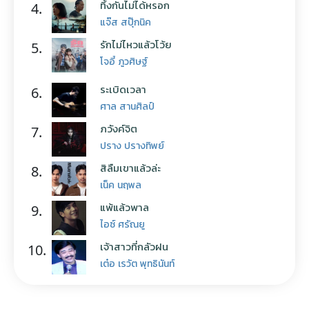
ทิ้งกันไม่ได้หรอก
4.
แจ๊ส สปุ๊กนิค
รักไม่ไหวแล้วโว้ย
5.
โจอี้ ภูวศิษฐ์
ระเบิดเวลา
6.
ศาล สานศิลป์
ภวังค์จิต
7.
ปราง ปรางทิพย์
สิลืมเขาแล้วล่ะ
8.
เน็ค นฤพล
แพ้แล้วพาล
9.
ไอซ์ ศรัณยู
เจ้าสาวที่กลัวฝน
10.
เต๋อ เรวัต พุทธินันท์