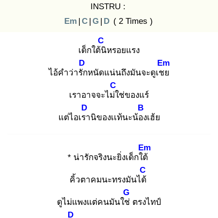
INSTRU :
Em
|
C
|
G
|
D
( 2 Times )
C
เด็กใต้นิ
หรอยแรง
D
Em
ไอ้คำว่ารัก
หนัดแน่นถึงมันจะดูเชย
C
เราอาจจะไม่ใ
ช่ของแร์
D
B
แต่ไอเรา
นิของเเท้นะน้อง
เฮ้ย
Em
* น่ารักจริงนะยิ่งเด็กใต้
C
คิ้วตาคมนะทรงมันได้
G
ดูไม่แพงแต่คนมันใช่
ตรงไทป์
D