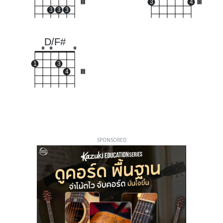
III
3
4
III
3
3
3
D/F#
o
o
o
1
3
4
III
SPONSORED