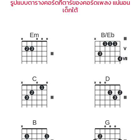
รูปแบบตารางคอร์ดกีตาร์ของคอร์ดเพลง แน่นอน
เด็กใต้
Em
B/Eb
III
o
o
o
o
x
1
1
1
2
3
V
III
3
4
VII
C
D
x
o
o
x
o
o
1
2
1
2
3
III
3
III
B
G
x
o
o
o
1
1
2