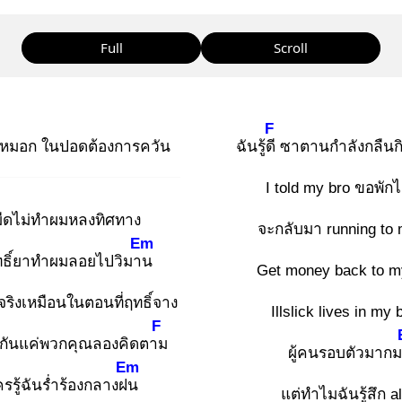
Full
Scroll
F
หมอก ในปอดต้องการควัน
ฉันรู้ดี
ซาตานกำลังกลืนก
I told my bro ขอพัก
่มืดไม่ทำผมหลงทิศทาง
จะกลับมา running to 
Em
ทธิ์ยาทำผมลอยไปวิมาน
Get money back to 
ริงเหมือนในตอนที่ฤทธิ์จาง
Illslick lives in my
F
ื่อกันแค่พวกคุณลองคิดตาม
ผู้คนรอบตัวมาก
Em
ครรู้ฉันร่ำร้องกลางฝน
แต่ทำไมฉันรู้สึก a