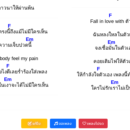
าวนาให้ผ่านพ้น
F
Fall in love
with ตั
F
ตรงนี้ถึ
งแม้ไม่มีใครเห็น
ฉันหลงใหลในตัว
Em
Em
ความเจ็บปวดนี้
จงเชื่อมั่น
ในตัวเ
body feel my pain
คอยเติมไฟให้ตัว
F
F
งไงดีเ
ลยร่ำร้องใส่เพลง
ให้กำลังใจตั
วเอง เพลงนี้
Em
Em
ในเงา
จะได้ไม่มีใครเห็น
ใครไม่รักเรา
ไม่เป
แก้ไข
ขอเพลง
เพลงโปรด