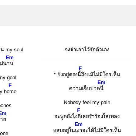
ิน my soul
จงจำเอาไว้รักตัวเอง
Em
ไม่นาน
F
* ยังอยู่ตรงนี้ถึ
งแม้ไม่มีใครเห็น
my goal
Em
F
ความเจ็บปวดนี้
my hom
e
Nobody feel my pain
 bones
F
Em
จะพูดยังไงดีเ
ลยร่ำร้องใส่เพลง
มาย
Em
หลบอยู่ในเงา
จะได้ไม่มีใครเห็น
lone