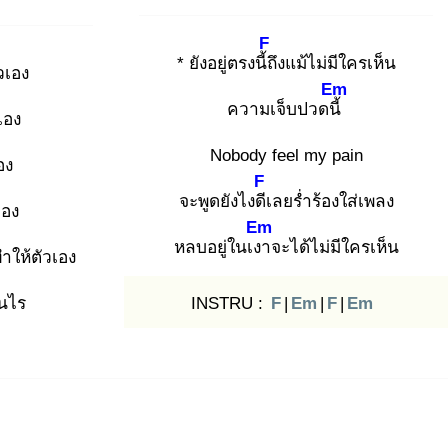
F
* ยังอยู่ตรงนี้ถึ
งแม้ไม่มีใครเห็น
วเอง
Em
ความเจ็บปวดนี้
เอง
Nobody feel my pain
อง
F
จะพูดยังไงดีเ
ลยร่ำร้องใส่เพลง
เอง
Em
หลบอยู่ในเงา
จะได้ไม่มีใครเห็น
ทำให้ตัวเอง
็นไร
INSTRU :
F
|
Em
|
F
|
Em