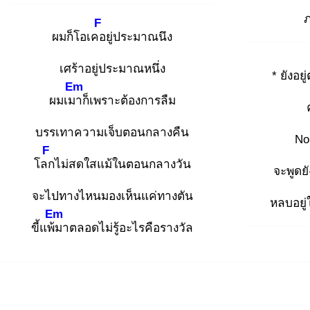
ภ
F
ผมก็โอเคอ
ยู่ประมาณนึง
เศร้าอยู่ประมาณหนึ่ง
* ยังอยู่
Em
ผมเมา
ก็เพราะต้องการลืม
บรรเทาความเจ็บตอนกลางคืน
No
F
โลก
ไม่สดใสแม้ในตอนกลางวัน
จะพูดยั
จะไปทางไหนมองเห็นแค่ทางตัน
หลบอยู่
Em
ขี้แพ้ม
าตลอดไม่รู้อะไรคือรางวัล