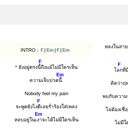
หลงในสาย
INTRO :
F
|
Em
|
F
|
Em
F
F
* ยังอยู่ตรงนี้ถึ
งแม้ไม่มีใครเห็น
โลก
ที
Em
ความเจ็บปวดนี้
คิดว่าฤ
Nobody feel my pain
พบกับความจ
F
จะพูดยังไงดีเ
ลยร่ำร้องใส่เพลง
ไม่ต้องเช
Em
หลบอยู่ในเงา
จะได้ไม่มีใครเห็น
ไม่มีใ