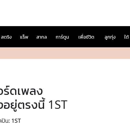
สตริง
แร็พ
สากล
การ์ตูน
เพื่อชีวิต
ลูกทุ่ง
ใต้
อร์ดเพลง
งอยู่ตรงนี้ 1ST
ลปิน:
1ST