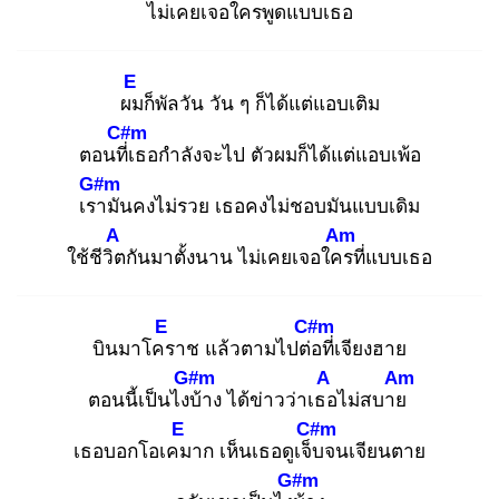
ไม่เคยเจอใคร
พูดแบบเธอ
E
ผม
ก็พัลวัน วัน ๆ ก็ได้แต่แอบเติม
C#m
ตอนที่เ
ธอกำลังจะไป ตัวผมก็ได้แต่แอบเพ้อ
G#m
เรา
มันคงไม่รวย เธอคงไม่ชอบมันแบบเดิม
A
Am
ใช้ชีวิต
กันมาตั้งนาน ไม่เคยเจอใคร
ที่แบบเธอ
E
C#m
บินมาโคร
าช แล้วตามไปต่อ
ที่เจียงฮาย
G#m
A
Am
ตอนนี้เป็นไงบ้
าง ได้ข่าวว่าเธอ
ไม่สบาย
E
C#m
เธอบอกโอเคม
าก เห็นเธอดูเจ็บ
จนเจียนตาย
G#m