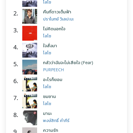
โลโซ
คืนที่ดาวเต็มฟ้า
2.
ปราโมทย์ วิเลปะนะ
ไม่คิดนอกใจ
3.
โลโซ
ใจสั่งมา
4.
โลโซ
กลัวว่าฉันจะไม่เสียใจ (Fear)
5.
PURPEECH
อะไรก็ยอม
6.
โลโซ
ซมซาน
7.
โลโซ
มานะ
8.
พงษ์สิทธิ์ คำภีร์
ความรัก
9.