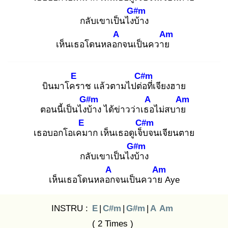
G#m
กลับเขาเป็นไงบ้
าง
A
Am
เห็นเธอโดนหลอก
จนเป็นควาย
E
C#m
บินมาโคร
าช แล้วตามไปต่อ
ที่เจียงฮาย
G#m
A
Am
ตอนนี้เป็นไงบ้
าง ได้ข่าวว่าเธอ
ไม่สบาย
E
C#m
เธอบอกโอเคม
าก เห็นเธอดูเจ็บ
จนเจียนตาย
G#m
กลับเขาเป็นไงบ้
าง
A
Am
เห็นเธอโดนหลอก
จนเป็นควาย
Aye
INSTRU :
E
|
C#m
|
G#m
|
A
Am
( 2 Times )