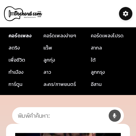
คอร์ดเพลง
คอร์ดเพลงง่ายๆ
คอร์ดเพลงโปรด
สตริง
แร็พ
สากล
เพื่อชีวิต
ลูกทุ่ง
ใต้
กำเมือง
ลาว
ลูกกรุง
การ์ตูน
ละคร/ภาพยนตร์
อีสาน