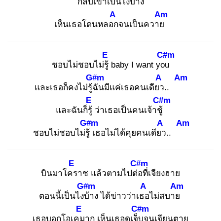
กลับเขาเป็นไงบ้
าง
A
Am
เห็นเธอโดนหลอก
จนเป็นควาย
E
C#m
ชอบไม่ชอบไม่รู้
baby I want you
G#m
A
Am
และเธอก็คงไม่รู้ฉั
นมีแค่เธอคนเดียว
..
E
C#m
และฉันก็รู้
ว่าเธอเป็นคนเจ้าชู้
G#m
A
Am
ชอบไม่ชอบไม่รู้
เธอไม่ได้คุยคนเดียว
..
E
C#m
บินมาโคร
าช แล้วตามไปต่อ
ที่เจียงฮาย
G#m
A
Am
ตอนนี้เป็นไงบ้
าง ได้ข่าวว่าเธอ
ไม่สบาย
E
C#m
เธอบอกโอเคม
าก เห็นเธอดูเจ็บ
จนเจียนตาย