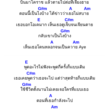
บินมาโคร
าช แล้วตามไปต่อ
ที่เจียงฮาย
G#m
A
Am
ตอนนี้เป็นไงบ้
าง ได้ข่าวว่าเธอ
ไม่สบาย
E
C#m
เธอบอกโอเคม
าก เห็นเธอดูเจ็บ
จนเจียนตาย
G#m
กลับเขาเป็นไงบ้
าง
A
Am
เห็นเธอโดนหลอก
จนเป็นควาย
Aye
E
พูด
อะไรไม่ฟังจะพูดกี่ครั้งก็แบบเดิม
C#m
เธอเคยพูด
ว่าเธอจะไป แต่ว่าสุดท้ายก็แบบเดิม
G#m
ใช้ชี
วิตตั้งนานไม่เคยเจอใครที่แบบเธอ
A
ตอนที่เธอ
กำลังจะไป
Am