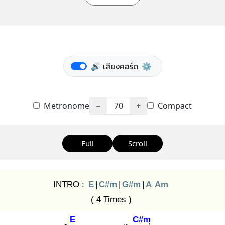
🔊 เสียงคอร์ด
⚙️
Metronome
−
70
+
Compact
Full
Scroll
INTRO :
E
|
C#m
|
G#m
|
A
Am
( 4 Times )
E
C#m