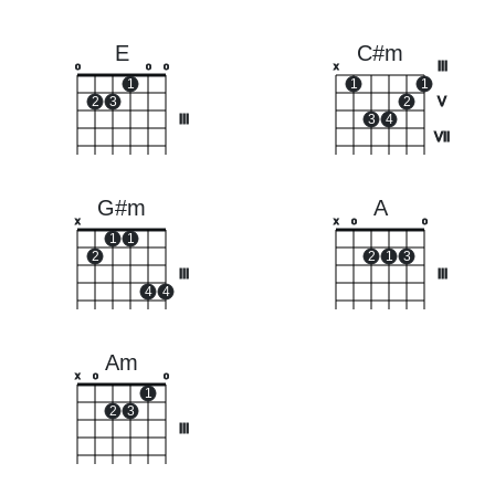
E
C#m
III
o
o
o
x
1
1
1
2
3
2
V
III
3
4
VII
G#m
A
x
x
o
o
1
1
2
2
1
3
III
III
4
4
Am
x
o
o
1
2
3
III