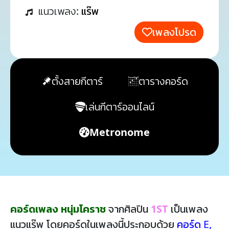
แนวเพลง:
แร๊พ
เพลงโปรด
ตั้งสายกีตาร์
ตารางคอร์ด
เล่นกีตาร์ออนไลน์
Metronome
คอร์ดเพลง หนุ่มโคราช
จากศิลปิน
1ST
เป็นเพลง
แนวแร๊พ โดยคอร์ดในเพลงนี้ประกอบด้วย
คอร์ด E
,