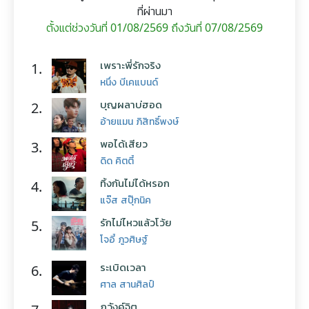
ที่ผ่านมา
ตั้งแต่ช่วงวันที่ 01/08/2569 ถึงวันที่ 07/08/2569
เพราะพี่รักจริง
1.
หนึ่ง บีเคแบนด์
บุญผลาบ่ฮอด
2.
อ้ายแมน ภิสิทธิ์พงษ์
พอได้เสียว
3.
ดิด คิตตี้
ทิ้งกันไม่ได้หรอก
4.
แจ๊ส สปุ๊กนิค
รักไม่ไหวแล้วโว้ย
5.
โจอี้ ภูวศิษฐ์
ระเบิดเวลา
6.
ศาล สานศิลป์
ภวังค์จิต