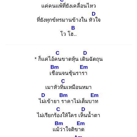
แค่คนแพ้ที่
ยังเคลื่อนไหว
D
ที่ยังทุกข์ทรมานข้างใน หัวใ
จ
B
โว โฮ..
C
D
* ก็แค่ไอ้คน
ขาดหุ้น เดิน
ฉัดถุน
Bm
Em
เชือ
นจนชุ้นรารา
C
เมาหัวทิ่ม
เหมือนหมา
D
Bm
Em
ไม่เ
ข้ายา รา
คาไม่เต็มบาท
C
D
ไม่เรียกร้อง
ให้ใคร เห็น
น้ำตา
Bm
Em
แม้ว่
าใจติขาด