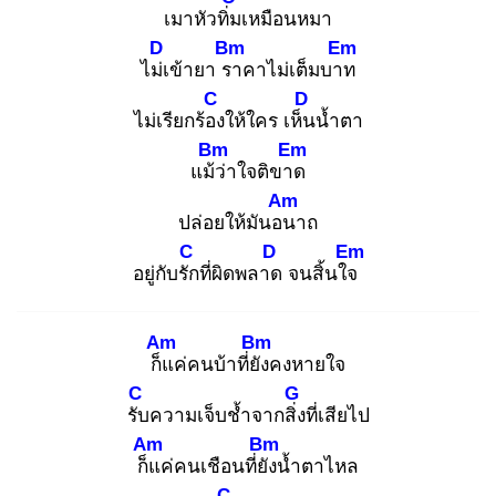
เมาหัวทิ่ม
เหมือนหมา
D
Bm
Em
ไม่เ
ข้ายา รา
คาไม่เต็มบาท
C
D
ไม่เรียกร้อง
ให้ใคร เห็น
น้ำตา
Bm
Em
แม้ว่
าใจติขาด
Am
ปล่อยให้มันอน
าถ
C
D
Em
อยู่กับรัก
ที่ผิดพลาด
จนสิ้นใจ
Am
Bm
ก็แ
ค่คนบ้าที่ยัง
คงหายใจ
C
G
รับ
ความเจ็บช้ำจากสิ่ง
ที่เสียไป
Am
Bm
ก็แ
ค่คนเชือนที่ยัง
น้ำตาไหล
C