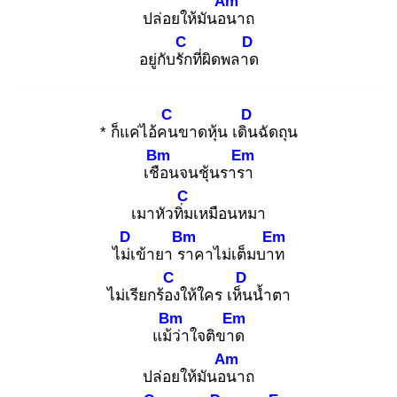
Am
ปล่อยให้มันอน
าถ
C
D
อยู่กับรัก
ที่ผิดพลาด
C
D
* ก็แค่ไอ้คน
ขาดหุ้น เดิน
ฉัดถุน
Bm
Em
เชือ
นจนชุ้นรารา
C
เมาหัวทิ่ม
เหมือนหมา
D
Bm
Em
ไม่เ
ข้ายา รา
คาไม่เต็มบาท
C
D
ไม่เรียกร้อง
ให้ใคร เห็น
น้ำตา
Bm
Em
แม้ว่
าใจติขาด
Am
ปล่อยให้มันอน
าถ