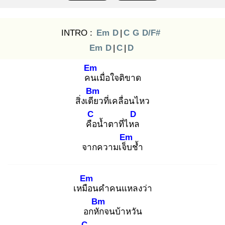
INTRO :
Em
D
|
C
G
D/F#
Em
D
|
C
|
D
Em
คน
เมื่อใจติขาด
Bm
สิ่งเดีย
วที่เคลื่อนไหว
C
D
คือ
น้ำตาที่ไหล
Em
จากความเจ็บ
ช้ำ
Em
เหมือ
นคำคนแหลงว่า
Bm
อกหัก
จนบ้าหวัน
C