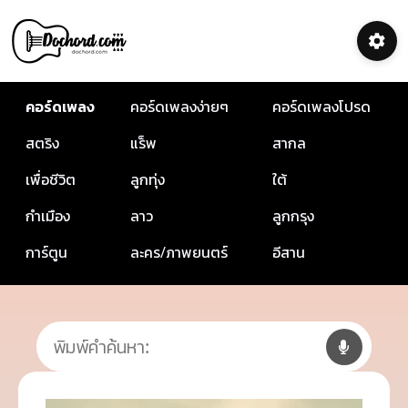
คอร์ดเพลง
คอร์ดเพลงง่ายๆ
คอร์ดเพลงโปรด
สตริง
แร็พ
สากล
เพื่อชีวิต
ลูกทุ่ง
ใต้
กำเมือง
ลาว
ลูกกรุง
การ์ตูน
ละคร/ภาพยนตร์
อีสาน