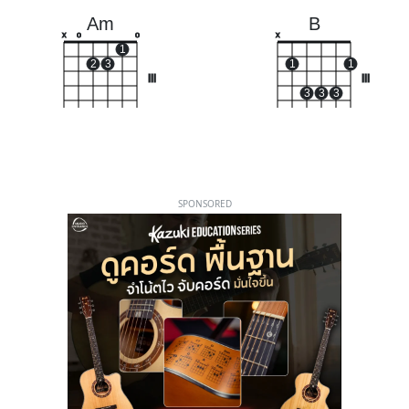
Am
B
x
o
o
x
1
2
3
1
1
III
III
3
3
3
SPONSORED