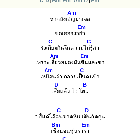
C
D
|
Bm
Em
|
Am
D
|
Em
Am
หากบังเอิญ
มาเจอ
Em
ขอเธอจงอย่า
C
G
รังเกีย
จกันในความไม่รู้
สา
Am
Em
เพราะเสี้ย
วสมองมันชิน
และชา
Am
C
เหมือ
นว่า กลายเป็น
คนบ้า
D
B
เสีย
แล้ว โว โฮ..
C
D
* ก็แค่ไอ้คน
ขาดหุ้น เดิน
ฉัดถุน
Bm
Em
เชือ
นจนชุ้นรารา
C