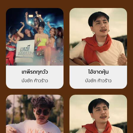
เทพีรถทุกวัว
ไอ้ขาดหุ้น
บังซัก ก้าวร้าว
บังซัก ก้าวร้าว