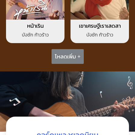
หน้าเริน
เขาเศรษฐีเราเสดสา
บังซัก ก้าวร้าว
บังซัก ก้าวร้าว
โหลดเพิ่ม +
คอร์ดเพลงยอดนิยม