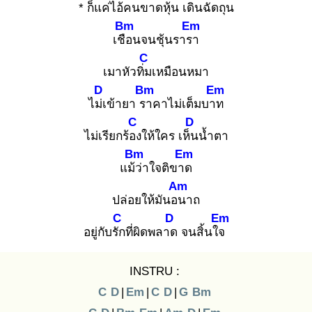
* ก็แค่ไอ้คน
ขาดหุ้น เดิน
ฉัดถุน
Bm
Em
เชือ
นจนชุ้นรารา
C
เมาหัวทิ่ม
เหมือนหมา
D
Bm
Em
ไม่เ
ข้ายา รา
คาไม่เต็มบาท
C
D
ไม่เรียกร้อง
ให้ใคร เห็น
น้ำตา
Bm
Em
แม้ว่
าใจติขาด
Am
ปล่อยให้มันอน
าถ
C
D
Em
อยู่กับรัก
ที่ผิดพลาด
จนสิ้นใจ
INSTRU :
C
D
|
Em
|
C
D
|
G
Bm