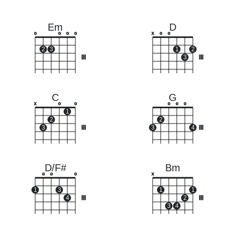
Em
D
o
o
o
o
x
o
o
2
3
1
2
III
3
III
C
G
x
o
o
o
o
o
1
2
2
3
III
3
4
III
D/F#
Bm
o
o
o
x
1
3
1
1
4
III
2
III
3
4