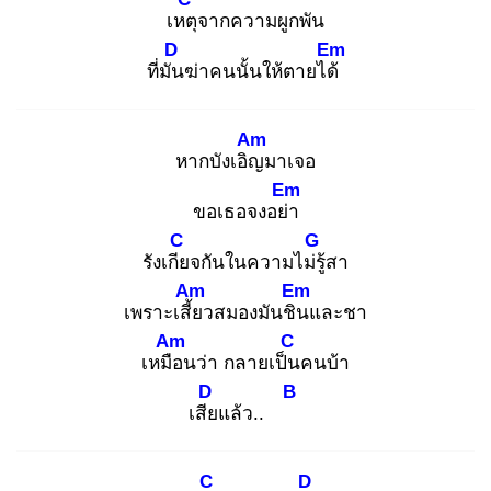
เหตุ
จากความผูกพัน
D
Em
ที่มัน
ฆ่าคนนั้นให้ตายได้
Am
หากบังเอิญ
มาเจอ
Em
ขอเธอจงอย่า
C
G
รังเกีย
จกันในความไม่รู้
สา
Am
Em
เพราะเสี้ย
วสมองมันชิน
และชา
Am
C
เหมือ
นว่า กลายเป็น
คนบ้า
D
B
เสีย
แล้ว..
C
D