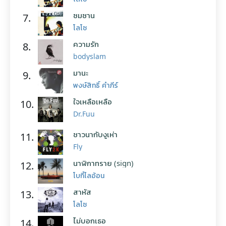
ซมซาน
7.
โลโซ
ความรัก
8.
bodyslam
มานะ
9.
พงษ์สิทธิ์ คำภีร์
ใจเหลือเหลือ
10.
Dr.Fuu
ชาวนากับงูเห่า
11.
Fly
นาฬิกาทราย (sign)
12.
โบกี้ไลอ้อน
สาหัส
13.
โลโซ
ไม่บอกเธอ
14.