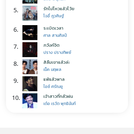
รักไม่ไหวแล้วโว้ย
5.
โจอี้ ภูวศิษฐ์
ระเบิดเวลา
6.
ศาล สานศิลป์
ภวังค์จิต
7.
ปราง ปรางทิพย์
สิลืมเขาแล้วล่ะ
8.
เน็ค นฤพล
แพ้แล้วพาล
9.
ไอซ์ ศรัณยู
เจ้าสาวที่กลัวฝน
10.
เต๋อ เรวัต พุทธินันท์