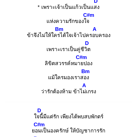
D
* เพราะเจ้าเป็นแก้วเป็นแสง
C#m
แห่งความรักของใจ
Bm
A
ข้าจึงไม่ให้ใครไ
ด้ใจเจ้าไปครอบ
ครอง
D
เพราะเราเป็นคู่ชีวิต
C#m
ลิขิตสวรรค์หมาย
ปอง
Bm
แม้ใครมองเราสอง
A
ว่ารักต้องห้าม ข้าไม่เ
กรง
D
ใจนี้
มีแต่รัก เพียงได้พบสบพักตร์
C#m
ยอม
เป็นองครักษ์ ให้บัญชาการรัก