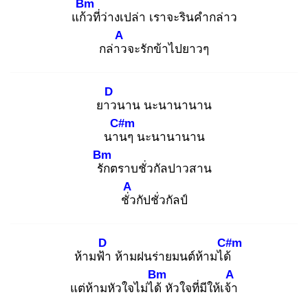
Bm
แก้ว
ที่ว่างเปล่า เราจะรินคำกล่าว
A
กล่าว
จะรักข้าไปยาวๆ
D
ยาว
นาน นะนานานาน
C#m
นาน
ๆ นะนานานาน
Bm
รัก
ตราบชั่วกัลปาวสาน
A
ชั่ว
กัปชั่วกัลป์
D
C#m
ห้ามฟ้า
ห้ามฝนร่ายมนต์ห้ามได้
Bm
A
แต่ห้ามหัวใจไม่ได้
หัวใจที่มีให้เจ้า