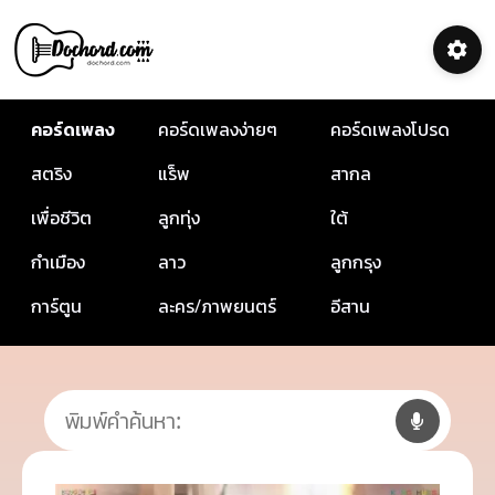
คอร์ดเพลง
คอร์ดเพลงง่ายๆ
คอร์ดเพลงโปรด
สตริง
แร็พ
สากล
เพื่อชีวิต
ลูกทุ่ง
ใต้
กำเมือง
ลาว
ลูกกรุง
การ์ตูน
ละคร/ภาพยนตร์
อีสาน