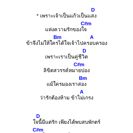
D
* เพราะเจ้าเป็นแก้วเป็นแสง
C#m
แห่งความรักของใจ
Bm
A
ข้าจึงไม่ให้ใครไ
ด้ใจเจ้าไปครอบ
ครอง
D
เพราะเราเป็นคู่ชีวิต
C#m
ลิขิตสวรรค์หมาย
ปอง
Bm
แม้ใครมองเราสอง
A
ว่ารักต้องห้าม ข้าไม่เ
กรง
D
ใจนี้
มีแต่รัก เพียงได้พบสบพักตร์
C#m