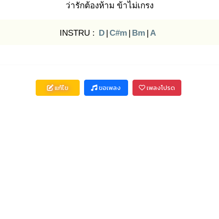
ว่ารักต้องห้าม ข้าไม่เ
กรง
INSTRU :
D
|
C#m
|
Bm
|
A
แก้ไข
ขอเพลง
เพลงโปรด