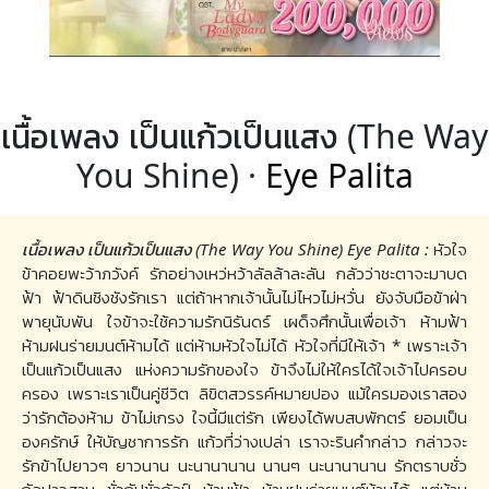
เนื้อเพลง เป็นแก้วเป็นแสง (The Way
You Shine) ·
Eye Palita
เนื้อเพลง เป็นแก้วเป็นแสง (The Way You Shine) Eye Palita :
หัวใจ
ข้าคอยพะว้าภวังค์ รักอย่างเหว่หว้าลัลล้าละลัน กลัวว่าชะตาจะมาบด
ฟ้า ฟ้าดินชิงชังรักเรา แต่ถ้าหากเจ้านั้นไม่ไหวไม่หวั่น ยังจับมือข้าฝ่า
พายุนับพัน ใจข้าจะใช้ความรักนิรันดร์ เผด็จศึกนั้นเพื่อเจ้า ห้ามฟ้า
ห้ามฝนร่ายมนต์ห้ามได้ แต่ห้ามหัวใจไม่ได้ หัวใจที่มีให้เจ้า * เพราะเจ้า
เป็นแก้วเป็นแสง แห่งความรักของใจ ข้าจึงไม่ให้ใครได้ใจเจ้าไปครอบ
ครอง เพราะเราเป็นคู่ชีวิต ลิขิตสวรรค์หมายปอง แม้ใครมองเราสอง
ว่ารักต้องห้าม ข้าไม่เกรง ใจนี้มีแต่รัก เพียงได้พบสบพักตร์ ยอมเป็น
องครักษ์ ให้บัญชาการรัก แก้วที่ว่างเปล่า เราจะรินคำกล่าว กล่าวจะ
รักข้าไปยาวๆ ยาวนาน นะนานานาน นานๆ นะนานานาน รักตราบชั่ว