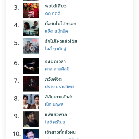
พอได้เสียว
3.
ดิด คิตตี้
ทิ้งกันไม่ได้หรอก
4.
แจ๊ส สปุ๊กนิค
รักไม่ไหวแล้วโว้ย
5.
โจอี้ ภูวศิษฐ์
ระเบิดเวลา
6.
ศาล สานศิลป์
ภวังค์จิต
7.
ปราง ปรางทิพย์
สิลืมเขาแล้วล่ะ
8.
เน็ค นฤพล
แพ้แล้วพาล
9.
ไอซ์ ศรัณยู
เจ้าสาวที่กลัวฝน
10.