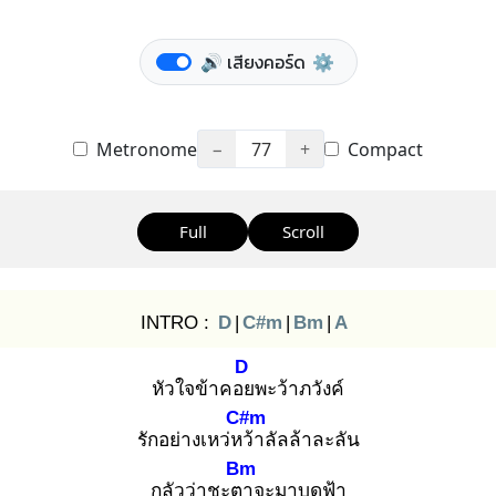
🔊 เสียงคอร์ด
⚙️
Metronome
−
77
+
Compact
Full
Scroll
INTRO :
D
|
C#m
|
Bm
|
A
D
หัวใจข้าคอย
พะว้าภวังค์
C#m
รักอย่างเหว่หว้
าลัลล้าละลัน
Bm
กลัวว่าชะตา
จะมาบดฟ้า