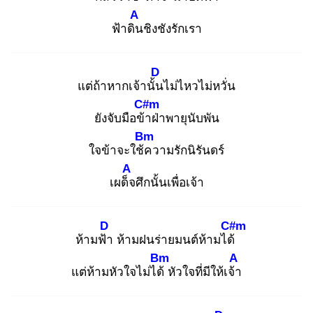
A
ฟ้าดิน
ชิงชังรักเรา
D
แต่ถ้าหากเจ้านั้น
ไม่ไหวไม่หวั่น
C#m
ยังจับมือข้า
ฝ่าพายุนับพัน
Bm
ใจข้าจะใช้ค
วามรักนิรันดร์
A
เผด็จ
ศึกนั้นเพื่อเจ้า
D
C#m
ห้ามฟ้า
ห้ามฝนร่ายมนต์ห้ามได้
Bm
A
แต่ห้ามหัวใจไม่ได้
หัวใจที่มีให้เจ้า