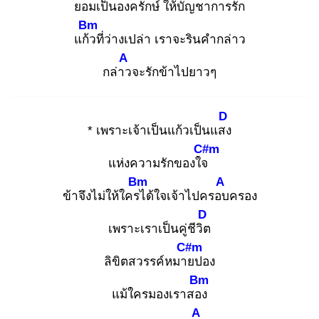
ยอม
เป็นองครักษ์ ให้บัญชาการรัก
Bm
แก้ว
ที่ว่างเปล่า เราจะรินคำกล่าว
A
กล่าว
จะรักข้าไปยาวๆ
D
* เพราะเจ้าเป็นแก้วเป็นแสง
C#m
แห่งความรักของใจ
Bm
A
ข้าจึงไม่ให้ใครไ
ด้ใจเจ้าไปครอบ
ครอง
D
เพราะเราเป็นคู่ชีวิต
C#m
ลิขิตสวรรค์หมาย
ปอง
Bm
แม้ใครมองเราสอง
A