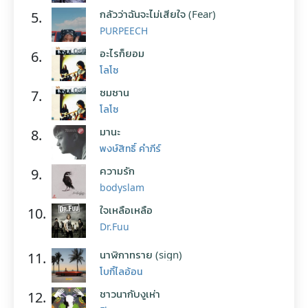
กลัวว่าฉันจะไม่เสียใจ (Fear)
5.
PURPEECH
อะไรก็ยอม
6.
โลโซ
ซมซาน
7.
โลโซ
มานะ
8.
พงษ์สิทธิ์ คำภีร์
ความรัก
9.
bodyslam
ใจเหลือเหลือ
10.
Dr.Fuu
นาฬิกาทราย (sign)
11.
โบกี้ไลอ้อน
ชาวนากับงูเห่า
12.