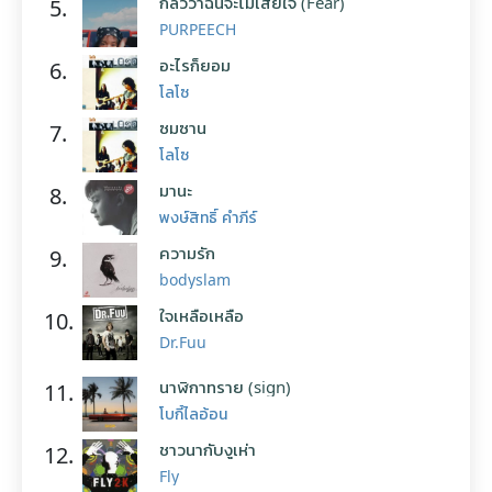
กลัวว่าฉันจะไม่เสียใจ (Fear)
5.
PURPEECH
อะไรก็ยอม
6.
โลโซ
ซมซาน
7.
โลโซ
มานะ
8.
พงษ์สิทธิ์ คำภีร์
ความรัก
9.
bodyslam
ใจเหลือเหลือ
10.
Dr.Fuu
นาฬิกาทราย (sign)
11.
โบกี้ไลอ้อน
ชาวนากับงูเห่า
12.
Fly