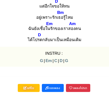
D
แต่อีกใจขอ
ให้ทน
Bm
อยู่เพราะรักเธอ
รู้ไหม
Em
Am
ฉันยังเชื่อในรั
กของเราสอง
คน
D
ได้โปรด
กลับมาเป็นเหมือนเดิม
INSTRU :
G
|
Em
|
C
|
D
|
G
แก้ไข
ขอเพลง
เพลงโปรด