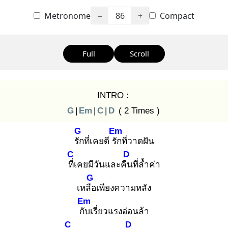
Metronome
−
86
+
Compact
Full
Scroll
INTRO :
G
|
Em
|
C
|
D
( 2 Times )
G
Em
รัก
ที่เคยดี รัก
ที่วาดฝัน
C
D
ที่เ
คยมีวันและคืน
ที่ล้ำค่า
G
เหลือ
เพียงความหลัง
Em
กับ
เรี่ยวแรงอ่อนล้า
C
D