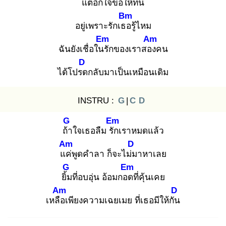
แต่อีกใจขอ
ให้ทน
Bm
อยู่เพราะรักเธอ
รู้ไหม
Em
Am
ฉันยังเชื่อในรั
กของเราสอง
คน
D
ได้โปรด
กลับมาเป็นเหมือนเดิม
INSTRU :
G
|
C
D
G
Em
ถ้า
ใจเธอลืม รัก
เราหมดแล้ว
Am
D
แค่
พูดคําลา ก็จะไม่ม
าหาเลย
G
Em
ยิ้ม
ที่อบอุ่น อ้อมกอด
ที่คุ้นเคย
Am
D
เหลือ
เพียงความเฉยเมย ที่เธอมีให้กัน