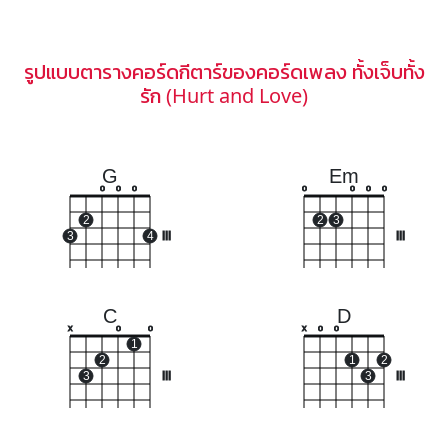
รูปแบบตารางคอร์ดกีตาร์ของคอร์ดเพลง ทั้งเจ็บทั้ง
รัก (Hurt and Love)
G
Em
o
o
o
o
o
o
o
2
2
3
3
4
III
III
C
D
x
o
o
x
o
o
1
2
1
2
3
III
3
III