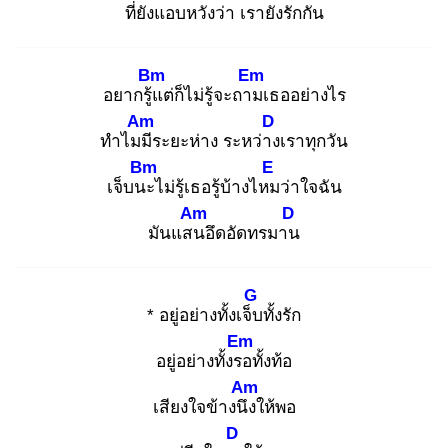
ที่ยั
งแอบหวังว่า เรา
ยังรักกัน
Bm
Em
อยากรู้แ
ต่ก็ไม่รู้จะถาม
เธออย่างไร
Am
D
ทําไมมี
ระยะห่าง ระหว่าง
เราทุกวัน
Bm
E
เจ็บนะ
ไม่รู้เธอรู้บ้างไหม
ว่าใจฉัน
Am
D
มันแสน
อึดอัดทรมาน
G
* อยู่อย่างทั้งเจ็บ
ทั้งรัก
Em
อยู่อย่างทั้งรอ
ทั้งท้อ
Am
เสียงใจข้างนึง
ให้พอ
D