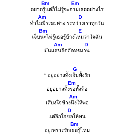
Bm
Em
อยากรู้แ
ต่ก็ไม่รู้จะถาม
เธออย่างไร
Am
D
ทําไมมี
ระยะห่าง ระหว่าง
เราทุกวัน
Bm
E
เจ็บนะ
ไม่รู้เธอรู้บ้างไหม
ว่าใจฉัน
Am
D
มันแสน
อึดอัดทรมาน
G
* อยู่อย่างทั้งเจ็บ
ทั้งรัก
Em
อยู่อย่างทั้งรอ
ทั้งท้อ
Am
เสียงใจข้างนึง
ให้พอ
D
แต่อีกใจขอ
ให้ทน
Bm
อยู่เพราะรักเธอ
รู้ไหม