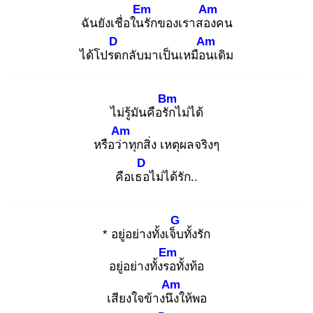
Em
Am
ฉันยังเชื่อในรั
กของเราสอง
คน
D
Am
ได้โปรด
กลับมาเป็นเหมือน
เดิม
Bm
ไม่รู้มันคือรัก
ไม่ได้
Am
หรือว่า
ทุกสิ่ง เหตุผลจริงๆ
D
คือเธอ
ไม่ได้รัก..
G
* อยู่อย่างทั้งเจ็บ
ทั้งรัก
Em
อยู่อย่างทั้งรอ
ทั้งท้อ
Am
เสียงใจข้างนึง
ให้พอ