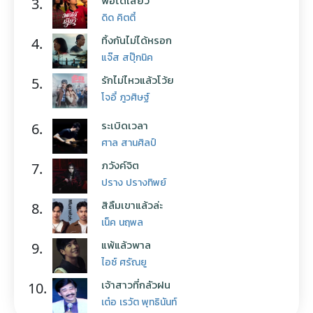
พอได้เสียว
3.
ดิด คิตตี้
ทิ้งกันไม่ได้หรอก
4.
แจ๊ส สปุ๊กนิค
รักไม่ไหวแล้วโว้ย
5.
โจอี้ ภูวศิษฐ์
ระเบิดเวลา
6.
ศาล สานศิลป์
ภวังค์จิต
7.
ปราง ปรางทิพย์
สิลืมเขาแล้วล่ะ
8.
เน็ค นฤพล
แพ้แล้วพาล
9.
ไอซ์ ศรัณยู
เจ้าสาวที่กลัวฝน
10.
เต๋อ เรวัต พุทธินันท์