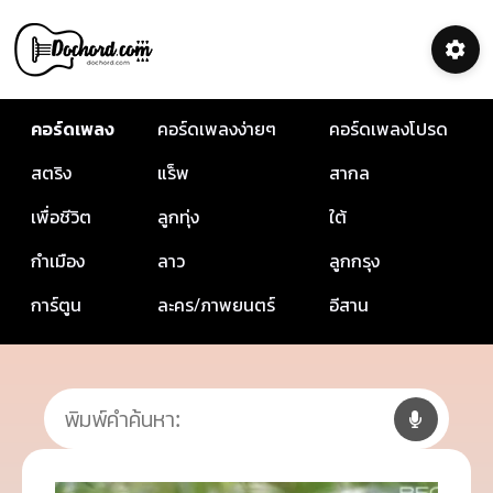
คอร์ดเพลง
คอร์ดเพลงง่ายๆ
คอร์ดเพลงโปรด
สตริง
แร็พ
สากล
เพื่อชีวิต
ลูกทุ่ง
ใต้
กำเมือง
ลาว
ลูกกรุง
การ์ตูน
ละคร/ภาพยนตร์
อีสาน