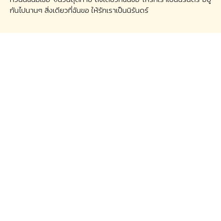
กันไปนานๆ สิ่งเดียวที่ฉันขอ ให้รักเราเป็นนิรันดร์