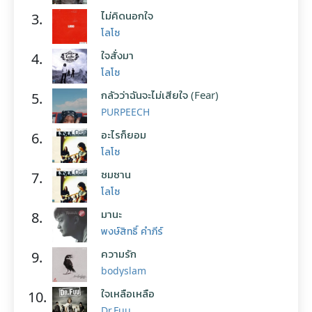
ไม่คิดนอกใจ
3.
โลโซ
ใจสั่งมา
4.
โลโซ
กลัวว่าฉันจะไม่เสียใจ (Fear)
5.
PURPEECH
อะไรก็ยอม
6.
โลโซ
ซมซาน
7.
โลโซ
มานะ
8.
พงษ์สิทธิ์ คำภีร์
ความรัก
9.
bodyslam
ใจเหลือเหลือ
10.
Dr.Fuu