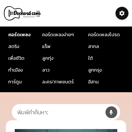
คอร์ดเพลง
คอร์ดเพลงง่ายๆ
คอร์ดเพลงโปรด
สตริง
แร็พ
สากล
เพื่อชีวิต
ลูกทุ่ง
ใต้
กำเมือง
ลาว
ลูกกรุง
การ์ตูน
ละคร/ภาพยนตร์
อีสาน