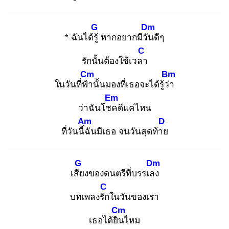
G
Dm
* ฉันได้รู้
หากอยากมีวัน
ดีๆ
C
รักนั้นต้องใช้เวลา
Cm
Bm
ในวันที่ฟ้า
นั้นมองที่เธอจะได้รู้ว่า
Em
ว่าฉันโชค
ดีแค่ไหน
Am
D
ที่วันนี้ฉั
นมีเธอ จนวันสุดท้าย
G
Dm
เสีย
งของดนตรีที่บรรเลง
C
บทเพลงรัก
ในวันของเรา
Cm
เธอได้ยิน
ไหม