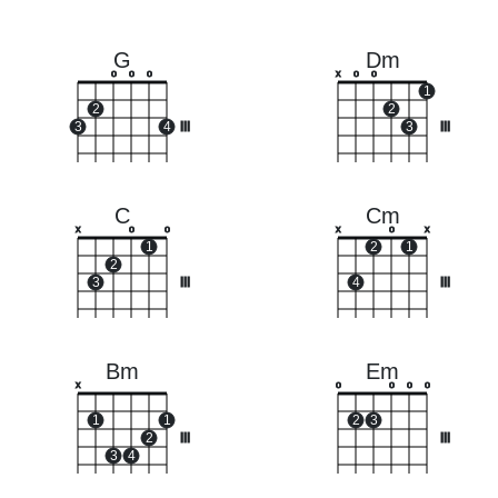
G
Dm
o
o
o
x
o
o
1
2
2
3
4
III
3
III
C
Cm
x
o
o
x
o
x
1
2
1
2
3
III
4
III
Bm
Em
x
o
o
o
o
1
1
2
3
2
III
III
3
4