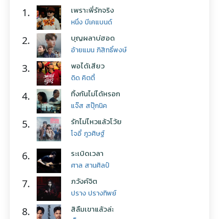
เพราะพี่รักจริง
1.
หนึ่ง บีเคแบนด์
บุญผลาบ่ฮอด
2.
อ้ายแมน ภิสิทธิ์พงษ์
พอได้เสียว
3.
ดิด คิตตี้
ทิ้งกันไม่ได้หรอก
4.
แจ๊ส สปุ๊กนิค
รักไม่ไหวแล้วโว้ย
5.
โจอี้ ภูวศิษฐ์
ระเบิดเวลา
6.
ศาล สานศิลป์
ภวังค์จิต
7.
ปราง ปรางทิพย์
สิลืมเขาแล้วล่ะ
8.