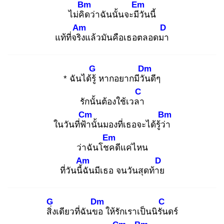
Bm
Em
ไม่คิด
ว่าฉันนั้นจะมีวั
นนี้
Am
D
แท้ที่จริง
แล้วมันคือเธอตลอดมา
G
Dm
* ฉันได้รู้
หากอยากมีวัน
ดีๆ
C
รักนั้นต้องใช้เวลา
Cm
Bm
ในวันที่ฟ้า
นั้นมองที่เธอจะได้รู้ว่า
Em
ว่าฉันโชค
ดีแค่ไหน
Am
D
ที่วันนี้ฉั
นมีเธอ จนวันสุดท้าย
G
Dm
C
สิ่ง
เดียวที่ฉันขอ
ให้รักเราเป็นนิรัน
ดร์