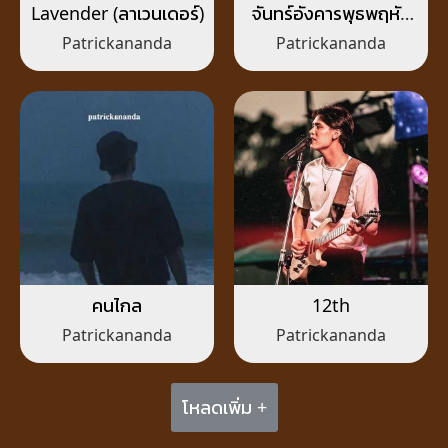
Lavender (ลาเวนเดอร์)
จันทร์อังคารพุธพฤหัส
ศุกร์เสาร์อาทิตย์
Patrickananda
Patrickananda
คนไกล
12th
Patrickananda
Patrickananda
โหลดเพิ่ม +