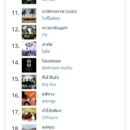
นาฬิกาทราย (sign)
11.
โบกี้ไลอ้อน
ชาวนากับงูเห่า
12.
Fly
สาหัส
13.
โลโซ
ไม่บอกเธอ
14.
Bedroom Audio
ทิ้งไว้ในใจ
15.
Big Ass
แพ้ทาง
16.
ลาบานูน
ทำได้เพียง
17.
25hours
แค่คุณ
18.