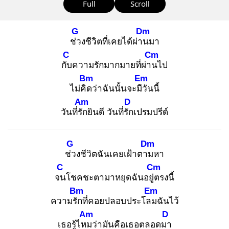
Full
Scroll
G
Dm
ช่ว
งชีวิตที่เคยได้ผ่าน
มา
C
Cm
กับ
ความรักมากมายที่ผ่าน
ไป
Bm
Em
ไม่คิด
ว่าฉันนั้นจะมีวั
นนี้
Am
D
วันที่รัก
ยินดี วันที่รัก
เปรมปรีด์
G
Dm
ช่ว
งชีวิตฉันเคยเฝ้าตาม
หา
C
Cm
จน
โชคชะตามาหยุดฉันอยู่ต
รงนี้
Bm
Em
ความรัก
ที่คอยปลอบประโลม
ฉันไว้
Am
D
เธอรู้ไหม
ว่ามันคือเธอตลอดมา