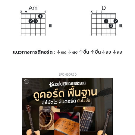
Am
D
x
o
o
x
o
o
1
2
3
1
2
III
3
III
แนวทางการตีคอร์ด
: ↓ลง ↓ลง ↑ขึ้น ↑ขึ้น↓ลง ↓ลง
SPONSORED