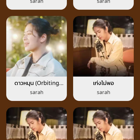
sarah
sarah
ดาวหมุน (Orbiting
เก่งไม่พอ
Star)
sarah
sarah