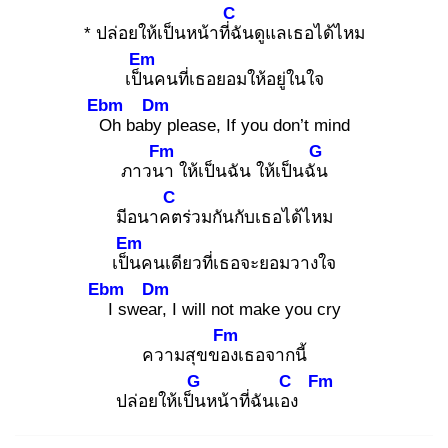
C
* ปล่อยให้เป็นหน้าที่ฉั
นดูแลเธอได้ไหม
Em
เป็น
คนที่เธอยอมให้อยู่ในใจ
Ebm
Dm
O
h baby
please, If you don’t mind
Fm
G
ภาวนา
ให้เป็นฉัน ให้เป็นฉัน
C
มีอนาคต
ร่วมกันกับเธอได้ไหม
Em
เป็น
คนเดียวที่เธอจะยอมวางใจ
Ebm
Dm
I
swear,
I will not make you cry
Fm
ความสุขของ
เธอจากนี้
G
C
Fm
ปล่อยให้เป็น
หน้าที่ฉันเอง