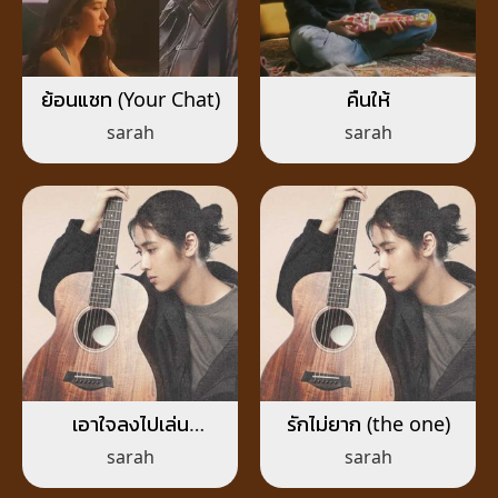
ย้อนแชท (Your Chat)
คืนให้
sarah
sarah
เอาใจลงไปเล่น
รักไม่ยาก (the one)
(GAMBLE)
sarah
sarah