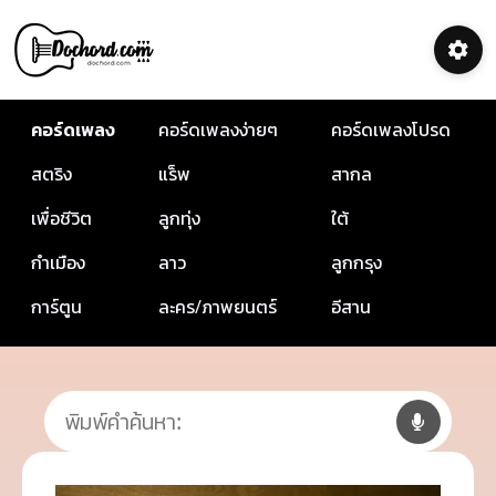
คอร์ดเพลง
คอร์ดเพลงง่ายๆ
คอร์ดเพลงโปรด
สตริง
แร็พ
สากล
เพื่อชีวิต
ลูกทุ่ง
ใต้
กำเมือง
ลาว
ลูกกรุง
การ์ตูน
ละคร/ภาพยนตร์
อีสาน