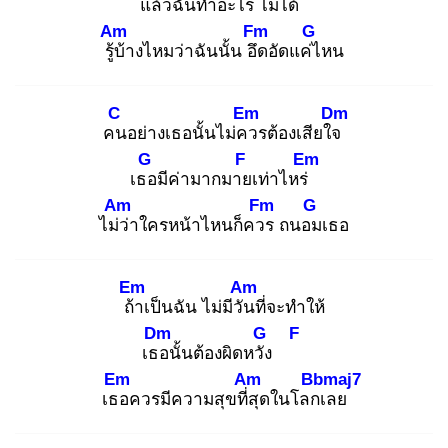
แล้ว
ฉันทำอะไร
ไม่ได้
Am
Fm
G
รู้บ้
างไหมว่าฉันนั้น อึด
อัดแค่ไ
หน
C
Em
Dm
คน
อย่างเธอนั้นไม่คว
รต้องเสียใจ
G
F
Em
เธอ
มีค่ามากมาย
เท่าไหร่
Am
Fm
G
ไม่ว่
าใครหน้าไหนก็ควร
ถนอม
เธอ
Em
Am
ถ้า
เป็นฉัน ไม่มีวัน
ที่จะทำให้
Dm
G
F
เธอ
นั้นต้องผิดหวัง
Em
Am
Bbmaj7
เธอ
ควรมีความสุขที่สุ
ดในโลกเ
ลย