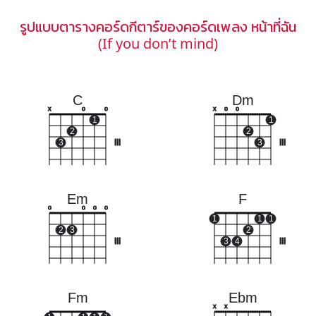
รูปแบบตารางคอร์ดกีตาร์ของคอร์ดเพลง หน้าที่ฉัน
(If you don’t mind)
C
Dm
x
o
o
x
o
o
1
1
2
2
3
III
3
III
Em
F
o
o
o
o
1
1
1
2
3
2
III
3
4
III
Fm
Ebm
x
x