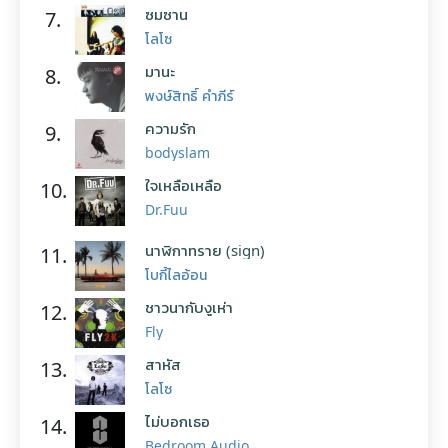
ซมซาน
7.
โลโซ
มานะ
8.
พงษ์สิทธิ์ คำภีร์
ความรัก
9.
bodyslam
ใจเหลือเหลือ
10.
Dr.Fuu
นาฬิกาทราย (sign)
11.
โบกี้ไลอ้อน
ชาวนากับงูเห่า
12.
Fly
สาหัส
13.
โลโซ
ไม่บอกเธอ
14.
Bedroom Audio