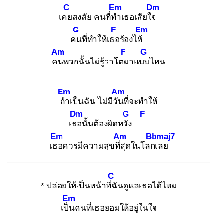
C
Em
Dm
เคย
สงสัย คนที่ทำ
เธอเสียใจ
G
F
Em
คน
ที่ทำให้เธอ
ร้องไห้
Am
F
G
คน
พวกนั้นไม่รู้ว่าโตม
าแบบ
ไหน
Em
Am
ถ้า
เป็นฉัน ไม่มีวัน
ที่จะทำให้
Dm
G
F
เธอ
นั้นต้องผิดหวัง
Em
Am
Bbmaj7
เธอ
ควรมีความสุขที่สุ
ดในโลกเ
ลย
C
* ปล่อยให้เป็นหน้าที่ฉั
นดูแลเธอได้ไหม
Em
เป็น
คนที่เธอยอมให้อยู่ในใจ