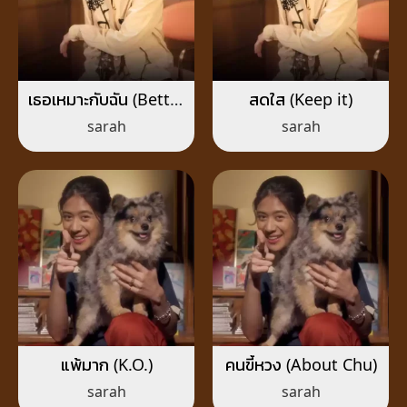
เธอเหมาะกับฉัน (Better
สดใส (Keep it)
Match)
sarah
sarah
แพ้มาก (K.O.)
คนขี้หวง (About Chu)
sarah
sarah