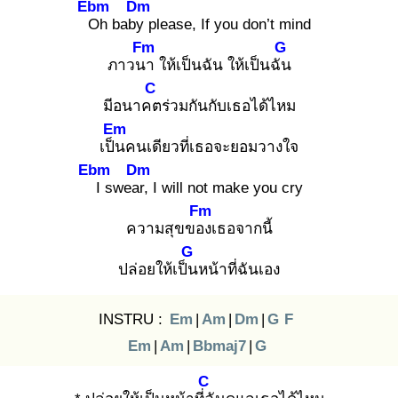
Ebm
Dm
O
h baby
please, If you don’t mind
Fm
G
ภาวนา
ให้เป็นฉัน ให้เป็นฉัน
C
มีอนาคต
ร่วมกันกับเธอได้ไหม
Em
เป็น
คนเดียวที่เธอจะยอมวางใจ
Ebm
Dm
I
swear,
I will not make you cry
Fm
ความสุขของ
เธอจากนี้
G
ปล่อยให้เป็น
หน้าที่ฉันเอง
INSTRU :
Em
|
Am
|
Dm
|
G
F
Em
|
Am
|
Bbmaj7
|
G
C