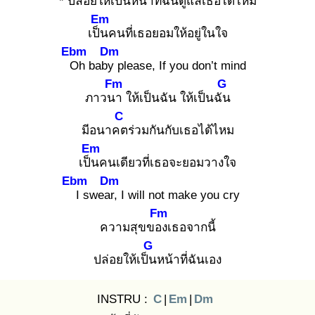
* ปล่อยให้เป็นหน้าที่ฉั
นดูแลเธอได้ไหม
Em
เป็น
คนที่เธอยอมให้อยู่ในใจ
Ebm
Dm
O
h baby
please, If you don’t mind
Fm
G
ภาวนา
ให้เป็นฉัน ให้เป็นฉัน
C
มีอนาคต
ร่วมกันกับเธอได้ไหม
Em
เป็น
คนเดียวที่เธอจะยอมวางใจ
Ebm
Dm
I
swear,
I will not make you cry
Fm
ความสุขของ
เธอจากนี้
G
ปล่อยให้เป็น
หน้าที่ฉันเอง
INSTRU :
C
|
Em
|
Dm