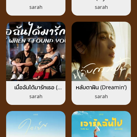
(Was I Just a Lie?)
mind)
sarah
sarah
เมื่อฉันได้มารักเธอ (
หลับตาฝัน (Dreamin’)
WHEN I FOUND
sarah
sarah
YOU )