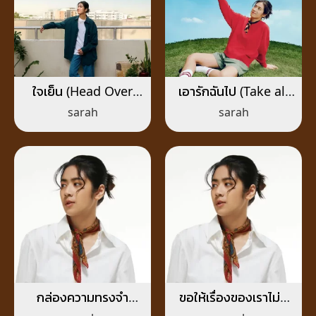
ใจเย็น (Head Over
เอารักฉันไป (Take all
Heels)
my love)
sarah
sarah
กล่องความทรงจำ
ขอให้เรื่องของเราไม่มี
(Memories Box)
ตอนจบ (I Wish)