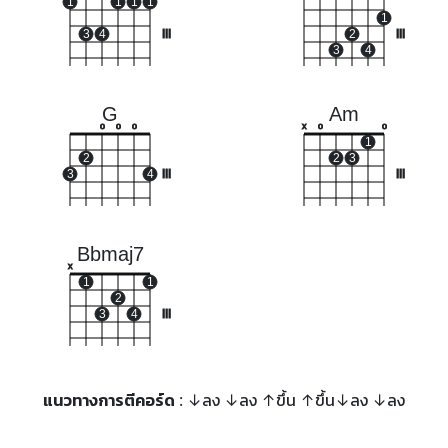
1
1
1
1
1
3
4
III
2
III
3
4
G
Am
o
o
o
x
o
o
1
2
2
3
3
4
III
III
Bbmaj7
x
1
1
2
3
4
III
แนวทางการตีคอร์ด
: ↓ลง ↓ลง ↑ขึ้น ↑ขึ้น↓ลง ↓ลง