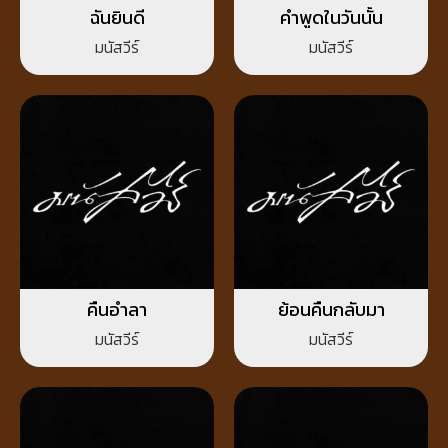
ฉันยินดี
คำพูดในวันนั้น
มนัสวีร์
มนัสวีร์
คืนอำลา
ย้อนคืนกลับมา
มนัสวีร์
มนัสวีร์