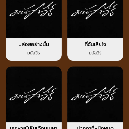
ปล่อยอย่างนั้น
ที่ฉันเสียใจ
มนัสวีร์
มนัสวีร์
เธอหายไปในเดือนเมษา
ปากกาที่หมึกหมด