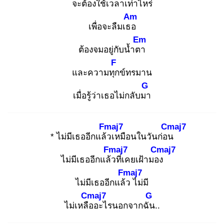
จะต้องใช้เ
วลาเท่าไหร่
Am
เพื่อจะลืมเธอ
Em
ต้องจมอยู่กับน้ำตา
F
และความทุก
ข์ทรมาน
G
เมื่อรู้ว่าเธอไม่กลับมา
Fmaj7
Cmaj7
* ไม่มีเธออีกแล้ว
เหมือนในวันก่อน
Fmaj7
Cmaj7
ไม่มีเธออีกแล้ว
ที่เคยเฝ้ามอง
Fmaj7
ไม่มีเธออีกแล้ว
ไม่มี
Cmaj7
G
ไม่เหลือ
อะไรนอกจากฉัน
..