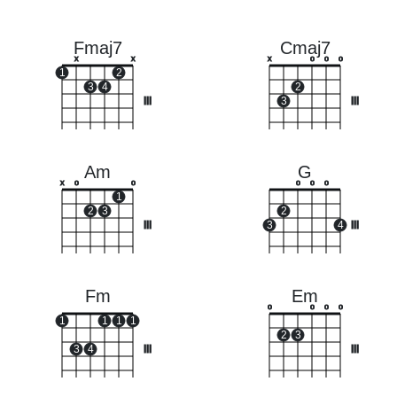
Fmaj7
Cmaj7
x
x
x
o
o
o
1
2
3
4
2
III
3
III
Am
G
x
o
o
o
o
o
1
2
3
2
III
3
4
III
Fm
Em
o
o
o
o
1
1
1
1
2
3
3
4
III
III