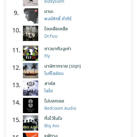
bodyslam
มานะ
9.
พงษ์สิทธิ์ คำภีร์
ใจเหลือเหลือ
10.
Dr.Fuu
ชาวนากับงูเห่า
11.
Fly
นาฬิกาทราย (sign)
12.
โบกี้ไลอ้อน
สาหัส
13.
โลโซ
ไม่บอกเธอ
14.
Bedroom Audio
ทิ้งไว้ในใจ
15.
Big Ass
แพ้ทาง