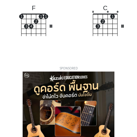
F
C
x
o
o
1
1
1
1
2
2
3
4
III
3
III
SPONSORED