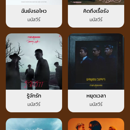
ฉันยังรอไหว
คิดถึงเรื้อรัง
มนัสวีร์
มนัสวีร์
รู้จักรัก
หยุดเวลา
มนัสวีร์
มนัสวีร์