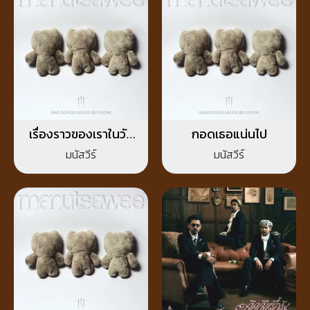
เรื่องราวของเราในวัน
กอดเธอแน่นไป
วาน
มนัสวีร์
มนัสวีร์