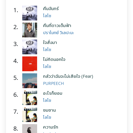
คืนจันทร์
1.
โลโซ
คืนที่ดาวเต็มฟ้า
2.
ปราโมทย์ วิเลปะนะ
ใจสั่งมา
3.
โลโซ
ไม่คิดนอกใจ
4.
โลโซ
กลัวว่าฉันจะไม่เสียใจ (Fear)
5.
PURPEECH
อะไรก็ยอม
6.
โลโซ
ซมซาน
7.
โลโซ
ความรัก
8.