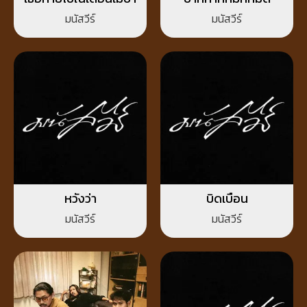
มนัสวีร์
มนัสวีร์
หวังว่า
บิดเบือน
มนัสวีร์
มนัสวีร์