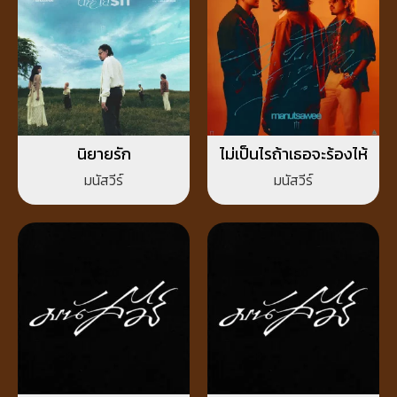
นิยายรัก
ไม่เป็นไรถ้าเธอจะร้องไห้
มนัสวีร์
มนัสวีร์