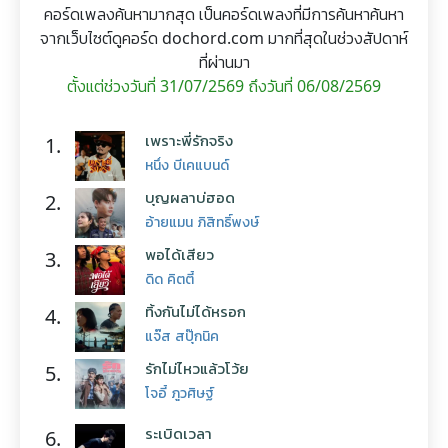
คอร์ดเพลงค้นหามากสุด เป็นคอร์ดเพลงที่มีการค้นหาค้นหา
จากเว็บไซต์ดูคอร์ด dochord.com มากที่สุดในช่วงสัปดาห์
ที่ผ่านมา
ตั้งแต่ช่วงวันที่ 31/07/2569 ถึงวันที่ 06/08/2569
เพราะพี่รักจริง
1.
หนึ่ง บีเคแบนด์
บุญผลาบ่ฮอด
2.
อ้ายแมน ภิสิทธิ์พงษ์
พอได้เสียว
3.
ดิด คิตตี้
ทิ้งกันไม่ได้หรอก
4.
แจ๊ส สปุ๊กนิค
รักไม่ไหวแล้วโว้ย
5.
โจอี้ ภูวศิษฐ์
ระเบิดเวลา
6.