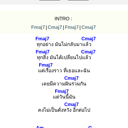
INTRO :
Fmaj7
|
Cmaj7
|
Fmaj7
|
Cmaj7
Fmaj7
Cmaj7
ทุก
อย่าง มันไม่กลับมาแล้
ว
Fmaj7
Cmaj7
ทุก
สิ่ง มันได้เปลี่ยนไปแล้
ว
Fmaj7
แต่เ
รื่องราว ที่เธอและฉัน
Cmaj7
เคยมีความฝัน
ร่วมกัน
Fmaj7
แต่วั
นนี้มัน
Cmaj7
คงไม่เป็นดั่งหวัง
อีกต่อไป
Am
G