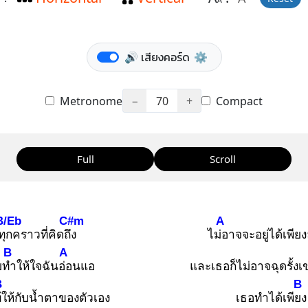
A
🔊 เสียงคอร์ด
⚙️
Metronome
−
70
+
Compact
Full
Scroll
B/Eb
C#m
A
ทุก
คราวที่คิดถึง
ไม่อ
าจจะอยู่ได้เพีย
B
A
บทำ
ให้ใจฉันอ่อ
นแอ
และเธอก็ไม่อาจฉุดรั้ง
B
B
้ใ
ห้กับน้ำตาของตัวเอง
เธอทำได้เพียง