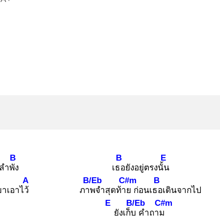
B
B
E
งลำพัง
เธอ
ยังอยู่ตรงนั้น
A
B/Eb
C#m
B
เขาเอาไว้
ภาพ
จำสุดท้าย
ก่อนเธอ
เดินจากไป
E
B/Eb
C#m
ยังเก็บ
คำถาม