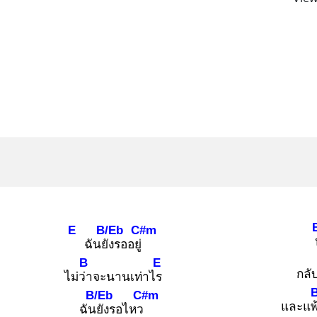
E
B/Eb
C#m
ฉันยัง
รออยู่
B
E
กลั
ไม่ว่า
จะนานเท่าไร
B/Eb
C#m
และแพ
ฉันยั
งรอไหว