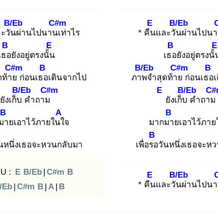
B/Eb
C#m
E
B/Eb
ะวัน
ผ่านไปนานเ
ท่าไร
* คืน
และวัน
ผ่านไปนา
B
E
B
E
เธอ
ยังอยู่ตรงนั้น
เธอ
ยังอยู่ตรงนั้
C#m
B
B/Eb
C#m
B
ดท้าย
ก่อนเธอ
เดินจากไป
ภาพ
จำสุดท้าย
ก่อนเธอ
เ
B/Eb
C#m
E
B/Eb
C#
ยังเก็บ
คำถาม
ยังเก็บ
คำถาม
B
A
B
มา
ยเอาไว้ภายในใ
จ
มากมา
ยเอาไว้ภาย
B
ันหนึ่งเธอจะหวนกลับมา
เพื่อรอ
วันหนึ่งเธอจะห
U :
E
B/Eb
|
C#m
B
E
B/Eb
* คืน
และวัน
ผ่านไปนา
/Eb
|
C#m
B
|
A
|
B