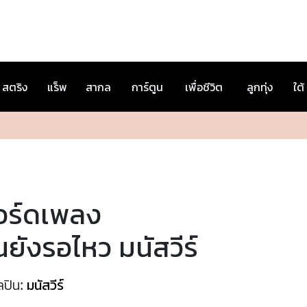
สตริง
แร็พ
สากล
การ์ตูน
เพื่อชีวิต
ลูกทุ่ง
ใต้
อร์ดเพลง
นยังรอไหว มนัสวีร์
ลปิน:
มนัสวีร์