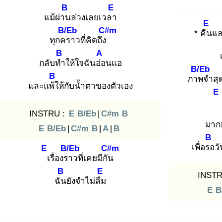
B
E
แม้ผ่าน
ล่วงเลยเวลา
E
B/Eb
C#m
* คืน
แล
ทุกคร
าวที่คิดถึง
B
A
กลับทำ
ให้ใจฉันอ่อ
นแอ
B/Eb
B
ภาพ
จำสุ
และแพ้ใ
ห้กับน้ำตาของตัวเอง
E
INSTRU :
E
B/Eb
|
C#m
B
มาก
E
B/Eb
|
C#m
B
|
A
|
B
B
เพื่อรอ
ว
E
B/Eb
C#m
เ
รื่องรา
วที่เคยมีกัน
B
E
INSTR
ฉัน
ยังจำไม่ลืม
E
B