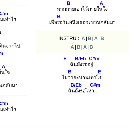
B
A
มากมา
ยเอาไว้ภายในใ
จ
C#m
B
นเ
ท่าไร
เพื่อรอ
วันหนึ่งเธอจะหวนกลับมา
น
INSTRU :
A
|
B
|
A
|
B
ดินจากไป
A
|
B
|
A
|
B
m
E
B/Eb
C#m
ฉันยัง
รออยู่
A
B
E
ในใ
จ
ไม่ว่า
จะนานเท่าไร
B/Eb
C#m
วนกลับมา
ฉันยั
งรอไหว..
C#m
นเ
ท่าไร