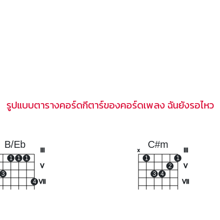
รูปแบบตารางคอร์ดกีตาร์ของคอร์ดเพลง ฉันยังรอไหว
B/Eb
C#m
III
III
x
1
1
1
1
1
V
2
V
3
3
4
4
VII
VII