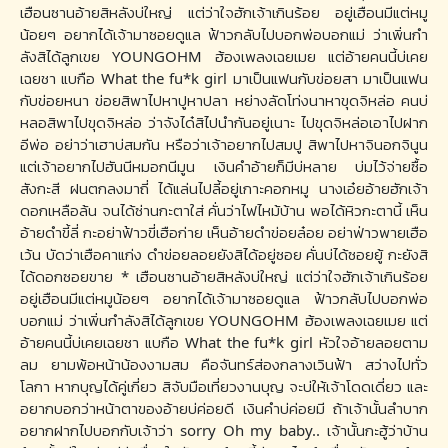
เฮือนซานอ้ายสิหลังบ่ใหญ่ แต่ว่าใจฮักเจ้าเกินร้อย อยู่เฮือนมีแต่หมู
น้อยๆ อยากได้เจ้ามาซอยดูแล ฟ้าวกลับไปบอกพ่อบอกแม่ ว่าเพิ่นกำ
ลังสิได้ลูกเขย YOUNGOHM ฮ้องเพลงเฉยเมย แต่อ้ายคนนี้บ่เคย
เฉยชา แบกือ What the fu*k girl มาเป็นแฟนกับข่อยสา มาเป็นแฟน
กับข่อยหนา ข่อยสิพาไปหาปูหาปลา หย่างลัดโท่งนาหาขุดจิหล่อ คนบ่
หลอสิพาไปขุดจิหล่อ ว่าจังได๋สิไปนำกันอยู่เนาะ ไปขุดจิหล่อเอาไปฝาก
อีพ่อ อย่าว่าเฮาบ่สมกัน หรือว่าเจ้าอยากไปสมปู สิพาไปหาจินอกจินูน
แต่เจ้าอยากไปฮันนีหมอกนีมูน เงินคำอ้ายก็มีบ่หลาย บ่มไว้จ่ายซื้อ
สังกะสี ฝนตกลงมาถี่ ได้แล่นไปลี้อยู่เกาะคอกหมู นางเอ๋ยอ้ายฮักเจ้า
ดอกเหลือล้น จนได้ซ่านกะตาใส่ คั่นว่าไฟไหม้บ้าน พอได้หิวกะตานี้ เห็น
อ้ายดำขี้ลี่ กะอย่าฟ้าวขี่เฮือก่าย เห็นอ้ายดำข่อยล๋อย อย่าฟ่าวพายเฮือ
เว้น บัดว่าเฮือคาแก่ง ดำข่อยลอยยังสิได้อยู่ซอย คั่นบ่ได้ซอยยู้ กะยังสิ
ได้ดอกซอยขาย * เฮือนซานอ้ายสิหลังบ่ใหญ่ แต่ว่าใจฮักเจ้าเกินร้อย
อยู่เฮือนมีแต่หมูน้อยๆ อยากได้เจ้ามาซอยดูแล ฟ้าวกลับไปบอกพ่อ
บอกแม่ ว่าเพิ่นกำลังสิได้ลูกเขย YOUNGOHM ฮ้องเพลงเฉยเมย แต่
อ้ายคนนี้บ่เคยเฉยชา แบกือ What the fu*k girl หัวใจอ้ายลอยตาม
ลม ยามพ้อหน้าน้องงามสม คือจันทร์ส่องกลางเวินฟ้า สว่างไปทั่ว
โลกา หากบุญได้คู่เกี่ยว สิจับมือเที่ยวงานบุญ จะบ่ให้เจ้าโดดเดี่ยว และ
อยากบอกว่าหน้าตาของอ้ายบ่ค่อยดี เงินคำบ่ค่อยมี ถ้าเจ้านั้นลำบาก
อยากฝากไปบอกกับเจ้าว่า sorry Oh my baby.. เจ้านั้นกะฮู้ว่าบ้าน