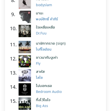
8.
bodyslam
มานะ
9.
พงษ์สิทธิ์ คำภีร์
ใจเหลือเหลือ
10.
Dr.Fuu
นาฬิกาทราย (sign)
11.
โบกี้ไลอ้อน
ชาวนากับงูเห่า
12.
Fly
สาหัส
13.
โลโซ
ไม่บอกเธอ
14.
Bedroom Audio
ทิ้งไว้ในใจ
15.
Big Ass