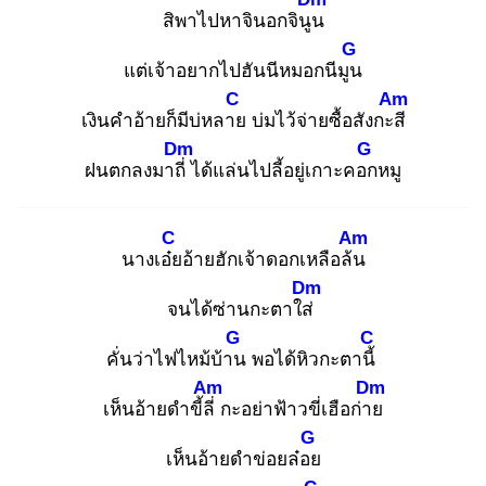
สิพาไปหาจินอกจินูน
G
แต่เจ้าอยากไปฮันนีหมอกนีมูน
C
Am
เงินคำอ้ายก็มีบ่หลาย
บ่มไว้จ่ายซื้อสังกะสี
Dm
G
ฝนตกลงมาถี่
ได้แล่นไปลี้อยู่เกาะคอก
หมู
C
Am
นางเอ๋ย
อ้ายฮักเจ้าดอกเหลือล้น
Dm
จนได้ซ่านกะตาใส่
G
C
คั่นว่าไฟไหม้บ้าน
พอได้หิวกะตานี้
Am
Dm
เห็นอ้ายดำขี้ลี่
กะอย่าฟ้าวขี่เฮือก่าย
G
เห็นอ้ายดำข่อยล๋อย