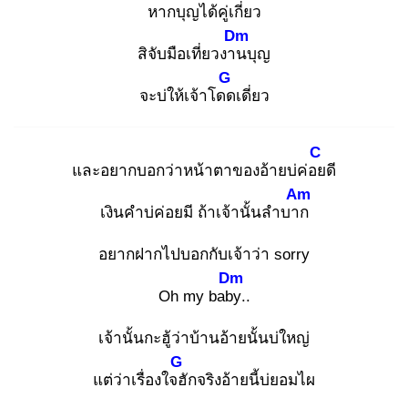
หากบุญได้คู่เ
กี่ยว
Dm
สิจับมือเที่ยวงาน
บุญ
G
จะบ่ให้เจ้าโดด
เดี่ยว
C
และอยากบอกว่าหน้าตาของอ้ายบ่ค่อย
ดี
Am
เงินคำบ่ค่อยมี ถ้าเจ้านั้นลำบาก
อยากฝากไปบอกกับเจ้าว่า sorry
Dm
Oh my baby
..
เจ้านั้นกะฮู้ว่าบ้านอ้ายนั้นบ่ใหญ่
G
แต่ว่าเรื่องใจฮั
กจริงอ้ายนี้บ่ยอมไผ