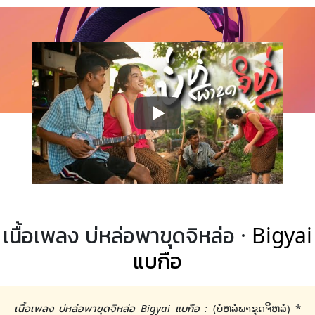
เนื้อเพลง บ่หล่อพาขุดจิหล่อ ·
Bigyai
แบกือ
เนื้อเพลง บ่หล่อพาขุดจิหล่อ Bigyai แบกือ :
(ບໍ່ຫລໍ່ພາຂຸດຈິຫລໍ່) *