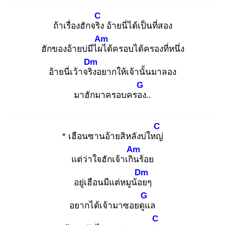
C
ถ้าเรื่องฮักจริง
อ้ายนี่ได้เป็นที่สอง
Am
ฮักของอ้ายบ่มีไผไ
ด้ครอบได้ครองที่หนึ่ง
Dm
อ้ายนี่เว้าจริง
อยากให้เจ้านั้นมาลอง
G
มาฮักมาครอบครอง
..
C
* เฮือนซานอ้ายสิหลังบ่ใหญ่
Am
แต่ว่าใจฮักเจ้าเกิน
ร้อย
Dm
อยู่เฮือนมีแต่หมูน้อย
ๆ
G
อยากได้เจ้ามาซอยดูแ
ล
C