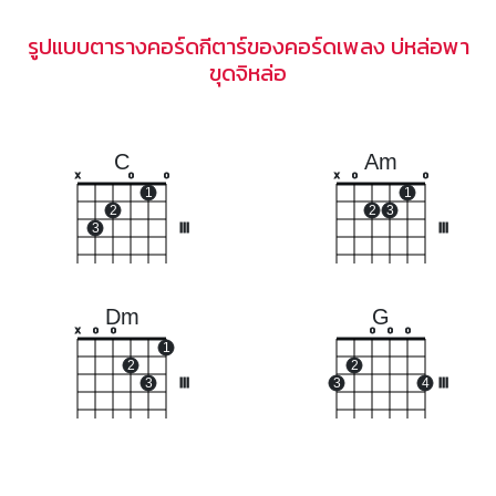
รูปแบบตารางคอร์ดกีตาร์ของคอร์ดเพลง บ่หล่อพา
ขุดจิหล่อ
C
Am
x
o
o
x
o
o
1
1
2
2
3
3
III
III
Dm
G
x
o
o
o
o
o
1
2
2
3
III
3
4
III