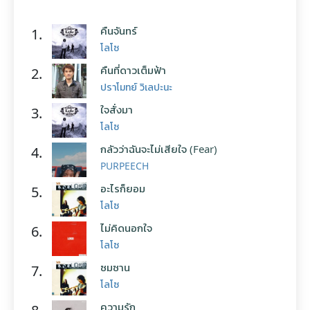
คืนจันทร์
1.
โลโซ
คืนที่ดาวเต็มฟ้า
2.
ปราโมทย์ วิเลปะนะ
ใจสั่งมา
3.
โลโซ
กลัวว่าฉันจะไม่เสียใจ (Fear)
4.
PURPEECH
อะไรก็ยอม
5.
โลโซ
ไม่คิดนอกใจ
6.
โลโซ
ซมซาน
7.
โลโซ
ความรัก