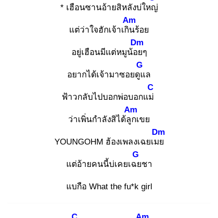
* เฮือนซานอ้ายสิหลังบ่ใหญ่
Am
แต่ว่าใจฮักเจ้าเกิน
ร้อย
Dm
อยู่เฮือนมีแต่หมูน้อย
ๆ
G
อยากได้เจ้ามาซอยดูแ
ล
C
ฟ้าวกลับไปบอกพ่อบอกแม่
Am
ว่าเพิ่นกำลังสิได้ลูก
เขย
Dm
YOUNGOHM ฮ้องเพลงเฉยเมย
G
แต่อ้ายคนนี้บ่เคยเฉย
ชา
แบกือ What the fu*k girl
C
Am