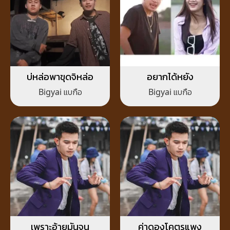
บ่หล่อพาขุดจิหล่อ
อยากได้หยัง
Bigyai แบกือ
Bigyai แบกือ
เพราะอ้ายมันจน
ค่าดองโคตรแพง