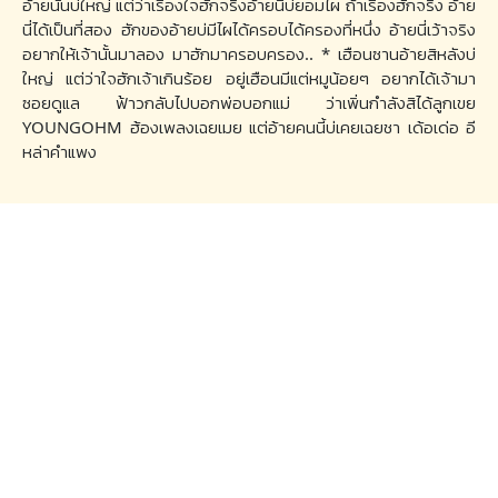
อ้ายนั้นบ่ใหญ่ แต่ว่าเรื่องใจฮักจริงอ้ายนี้บ่ยอมไผ ถ้าเรื่องฮักจริง อ้าย
นี่ได้เป็นที่สอง ฮักของอ้ายบ่มีไผได้ครอบได้ครองที่หนึ่ง อ้ายนี่เว้าจริง
อยากให้เจ้านั้นมาลอง มาฮักมาครอบครอง.. * เฮือนซานอ้ายสิหลังบ่
ใหญ่ แต่ว่าใจฮักเจ้าเกินร้อย อยู่เฮือนมีแต่หมูน้อยๆ อยากได้เจ้ามา
ซอยดูแล ฟ้าวกลับไปบอกพ่อบอกแม่ ว่าเพิ่นกำลังสิได้ลูกเขย
YOUNGOHM ฮ้องเพลงเฉยเมย แต่อ้ายคนนี้บ่เคยเฉยชา เด้อเด่อ อี
หล่าคำแพง