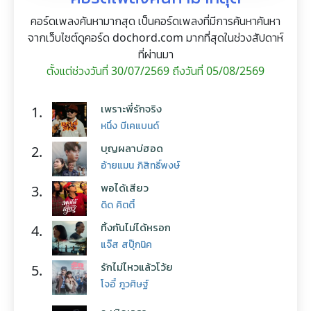
คอร์ดเพลงค้นหามากสุด เป็นคอร์ดเพลงที่มีการค้นหาค้นหา
จากเว็บไซต์ดูคอร์ด dochord.com มากที่สุดในช่วงสัปดาห์
ที่ผ่านมา
ตั้งแต่ช่วงวันที่ 30/07/2569 ถึงวันที่ 05/08/2569
เพราะพี่รักจริง
1.
หนึ่ง บีเคแบนด์
บุญผลาบ่ฮอด
2.
อ้ายแมน ภิสิทธิ์พงษ์
พอได้เสียว
3.
ดิด คิตตี้
ทิ้งกันไม่ได้หรอก
4.
แจ๊ส สปุ๊กนิค
รักไม่ไหวแล้วโว้ย
5.
โจอี้ ภูวศิษฐ์