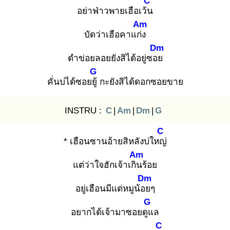
C
อย่าฟ่าวพายเฮือเว้น
Am
บัดว่าเฮือคาแก่ง
Dm
ดำข่อยลอยยังสิได้อยู่ซอย
G
คั่นบ่ได้ซอยยู้
กะยังสิได้ดอกซอยขาย
INSTRU :
C
|
Am
|
Dm
|
G
C
* เฮือนซานอ้ายสิหลังบ่ใหญ่
Am
แต่ว่าใจฮักเจ้าเกิน
ร้อย
Dm
อยู่เฮือนมีแต่หมูน้อย
ๆ
G
อยากได้เจ้ามาซอยดูแ
ล
C