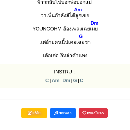
ฟ้าวกลับไปบอกพ่อบอกแม่
Am
ว่าเพิ่นกำลังสิได้ลูก
เขย
Dm
YOUNGOHM ฮ้องเพลงเฉยเมย
G
แต่อ้ายคนนี้บ่เคยเฉย
ชา
เด้อเด่อ อีหล่าคำแพง
INSTRU :
C
|
Am
|
Dm
|
G
|
C
แก้ไข
ขอเพลง
เพลงโปรด