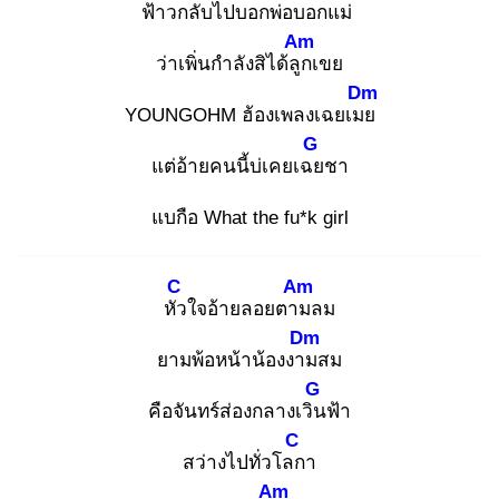
ฟ้าวกลับไปบอกพ่อบอกแม่
Am
ว่าเพิ่นกำลังสิได้ลูก
เขย
Dm
YOUNGOHM ฮ้องเพลงเฉยเมย
G
แต่อ้ายคนนี้บ่เคยเฉย
ชา
แบกือ What the fu*k girl
C
Am
หัว
ใจอ้ายลอยตาม
ลม
Dm
ยามพ้อหน้าน้องงาม
สม
G
คือจันทร์ส่องกลางเวิน
ฟ้า
C
สว่างไปทั่วโลก
า
Am