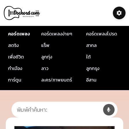
คอร์ดเพลง
คอร์ดเพลงง่ายๆ
คอร์ดเพลงโปรด
สตริง
แร็พ
สากล
เพื่อชีวิต
ลูกทุ่ง
ใต้
กำเมือง
ลาว
ลูกกรุง
การ์ตูน
ละคร/ภาพยนตร์
อีสาน