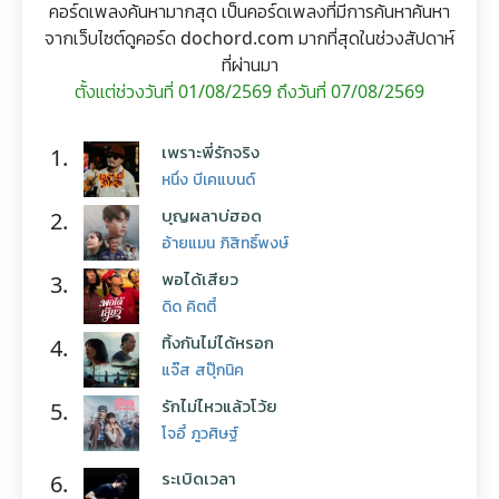
คอร์ดเพลงค้นหามากสุด เป็นคอร์ดเพลงที่มีการค้นหาค้นหา
จากเว็บไซต์ดูคอร์ด dochord.com มากที่สุดในช่วงสัปดาห์
ที่ผ่านมา
ตั้งแต่ช่วงวันที่ 01/08/2569 ถึงวันที่ 07/08/2569
เพราะพี่รักจริง
1.
หนึ่ง บีเคแบนด์
บุญผลาบ่ฮอด
2.
อ้ายแมน ภิสิทธิ์พงษ์
พอได้เสียว
3.
ดิด คิตตี้
ทิ้งกันไม่ได้หรอก
4.
แจ๊ส สปุ๊กนิค
รักไม่ไหวแล้วโว้ย
5.
โจอี้ ภูวศิษฐ์
ระเบิดเวลา
6.