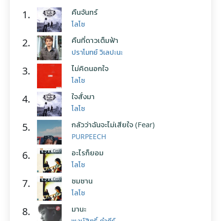
คืนจันทร์
1.
โลโซ
คืนที่ดาวเต็มฟ้า
2.
ปราโมทย์ วิเลปะนะ
ไม่คิดนอกใจ
3.
โลโซ
ใจสั่งมา
4.
โลโซ
กลัวว่าฉันจะไม่เสียใจ (Fear)
5.
PURPEECH
อะไรก็ยอม
6.
โลโซ
ซมซาน
7.
โลโซ
มานะ
8.
พงษ์สิทธิ์ คำภีร์