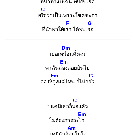
ที่นำทางให้ฉัน
พบกับเธอ
C
หรือ
ว่าเป็นเพราะโชคชะตา
F
G
ที่นำพาให้เรา
ได้พบเจอ
Dm
เธอเหมือ
นดั่งลม
Em
พาฉันล่อง
ลอยบินไป
Fm
G
ต่อให้สูง
แค่ไหน ก็ไม่กลัว
C
* แค่มีเธอก็พอ
แล้ว
Em
ไม่ต้องการอะไร
Am
แค่มีกันก็อุ่น
ในใจ