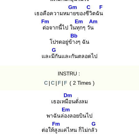
Gm
C
F
เธอคือความหมาย
ของชีวิ
ตฉัน
Fm
Em
Am
ต่อ
จากนี้ไป ในทุก
ๆ วัน
Bb
โปรดอยู่ข้าง
ๆ ฉัน
G
และมีกั
นและกันตลอดไป
INSTRU :
C
|
C
|
F
|
F
( 2 Times )
Dm
เธอเหมือ
นดั่งลม
Em
พาฉันล่อง
ลอยบินไป
Fm
G
ต่อให้สูง
แค่ไหน ก็ไม่กลัว