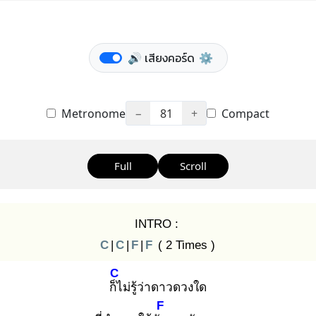
🔊 เสียงคอร์ด
⚙️
Metronome
−
81
+
Compact
Full
Scroll
INTRO :
C
|
C
|
F
|
F
( 2 Times )
C
ก็ไ
ม่รู้ว่าดาวดวงใด
F