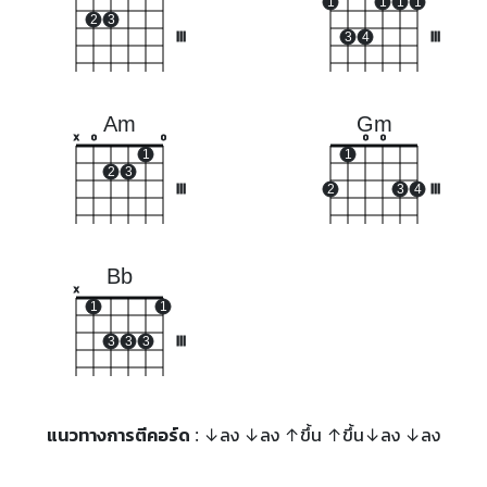
1
1
1
1
2
3
III
3
4
III
Am
Gm
x
o
o
o
o
1
1
2
3
III
2
3
4
III
Bb
x
1
1
3
3
3
III
แนวทางการตีคอร์ด
: ↓ลง ↓ลง ↑ขึ้น ↑ขึ้น↓ลง ↓ลง