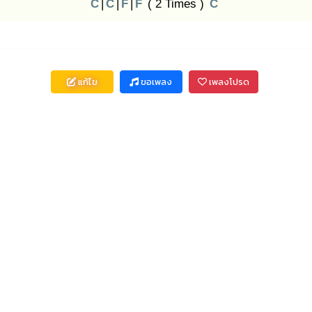
C
|
C
|
F
|
F
( 2 Times )
C
แก้ไข
ขอเพลง
เพลงโปรด