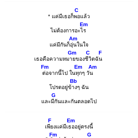
C
* แค่มีเธอก็พอ
แล้ว
Em
ไม่ต้องการอะไร
Am
แค่มีกันก็อุ่น
ในใจ
Gm
C
F
เธอคือความหมาย
ของชีวิ
ตฉัน
Fm
Em
Am
ต่อ
จากนี้ไป ในทุก
ๆ วัน
Bb
โปรดอยู่ข้าง
ๆ ฉัน
G
และมีกั
นและกันตลอดไป
F
Em
เพีย
งแค่มีเธอ
อยู่ตรงนี้
Fm
G