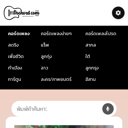
คอร์ดเพลง
คอร์ดเพลงง่ายๆ
คอร์ดเพลงโปรด
สตริง
แร็พ
สากล
เพื่อชีวิต
ลูกทุ่ง
ใต้
กำเมือง
ลาว
ลูกกรุง
การ์ตูน
ละคร/ภาพยนตร์
อีสาน