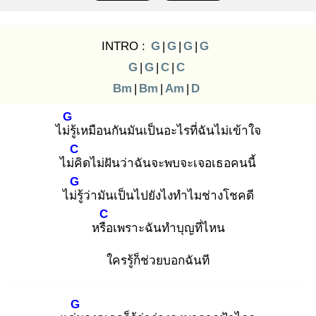
INTRO :
G
|
G
|
G
|
G
G
|
G
|
C
|
C
Bm
|
Bm
|
Am
|
D
G
ไม่รู้
เหมือนกันมันเป็นอะไรที่ฉันไม่เข้าใจ
C
ไม่คิ
ดไม่ฝันว่าฉันจะพบจะเจอเธอคนนี้
G
ไม่รู้
ว่ามันเป็นไปยังไงทําไมช่างโชคดี
C
หรือ
เพราะฉันทําบุญที่ไหน
ใครรู้ก็ช่วยบอกฉันที
G