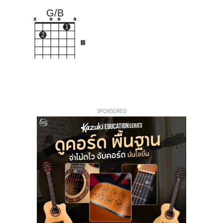
G/B
x
o
o
o
1
2
III
SPONSORED