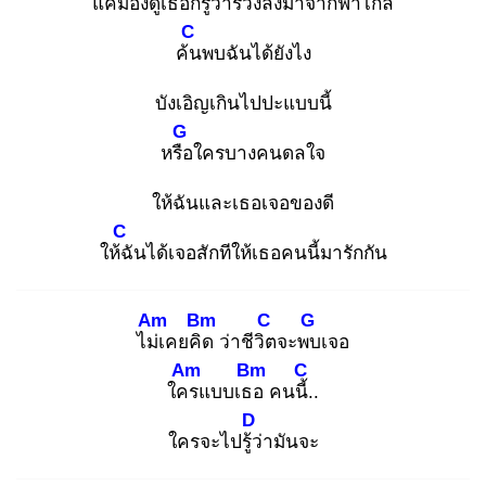
แค่ม
องดูเธอก็รู้ว่าร่วงลงมาจากฟ้าไกล
C
ค้น
พบฉันได้ยังไง
บังเอิญเกินไปปะแบบนี้
G
หรือ
ใครบางคนดลใจ
ให้ฉันและเธอเจอของดี
C
ให้ฉั
นได้เจอสักทีให้เธอคนนี้มารักกัน
Am
Bm
C
G
ไม่เ
คยคิด
ว่าชีวิต
จะพบ
เจอ
Am
Bm
C
ใคร
แบบเธอ
คนนี้.
.
D
ใครจะไปรู้ว่
ามันจะ