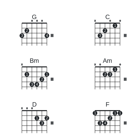
G
C
o
o
o
x
o
o
1
2
2
3
4
III
3
III
Bm
Am
x
x
o
o
1
1
1
2
3
2
III
III
3
4
D
F
x
o
o
1
1
1
1
2
2
3
III
3
4
III