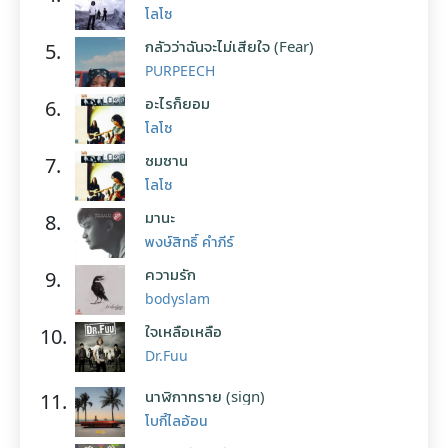
โลโซ
กลัวว่าฉันจะไม่เสียใจ (Fear)
5.
PURPEECH
อะไรก็ยอม
6.
โลโซ
ซมซาน
7.
โลโซ
มานะ
8.
พงษ์สิทธิ์ คำภีร์
ความรัก
9.
bodyslam
ใจเหลือเหลือ
10.
Dr.Fuu
นาฬิกาทราย (sign)
11.
โบกี้ไลอ้อน