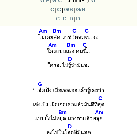
G
F
|
G
C
( 4 Times )
G
C
|
C
|
G/B
|
G/B
C
|
C
|
D
|
D
Am
Bm
C
G
ไม่เ
คยคิด
ว่าชีวิต
จะพบ
เจอ
Am
Bm
C
ใคร
แบบเธอ
คนนี้.
.
D
ใครจะไปรู้ว่
ามันจะ
G
* เจ๋ง
เป้ง เมื่อเจอเธอแล้วรู้เลยว่า
C
เจ๋งเป้ง เมื่อเจอเธอแล้วมันดีที่สุด
Bm
Am
แบบยั้งไม่หยุด
มองตาแล้วหลุด
D
ลงไปในโลก
ที่มันสุด