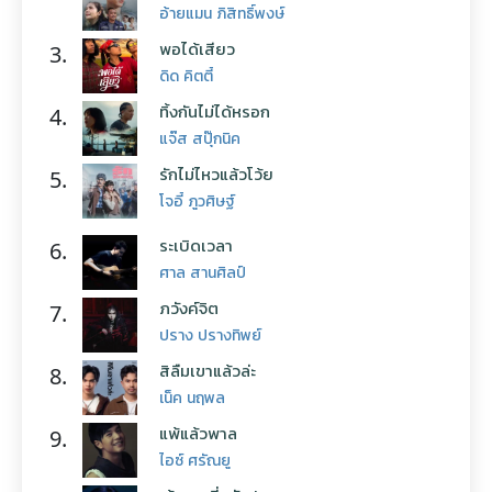
อ้ายแมน ภิสิทธิ์พงษ์
พอได้เสียว
3.
ดิด คิตตี้
ทิ้งกันไม่ได้หรอก
4.
แจ๊ส สปุ๊กนิค
รักไม่ไหวแล้วโว้ย
5.
โจอี้ ภูวศิษฐ์
ระเบิดเวลา
6.
ศาล สานศิลป์
ภวังค์จิต
7.
ปราง ปรางทิพย์
สิลืมเขาแล้วล่ะ
8.
เน็ค นฤพล
แพ้แล้วพาล
9.
ไอซ์ ศรัณยู