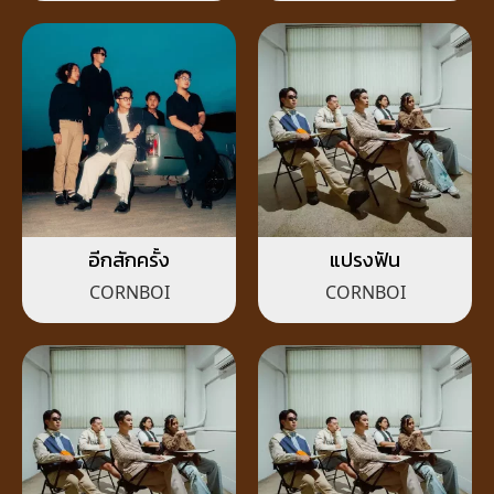
อีกสักครั้ง
แปรงฟัน
CORNBOI
CORNBOI