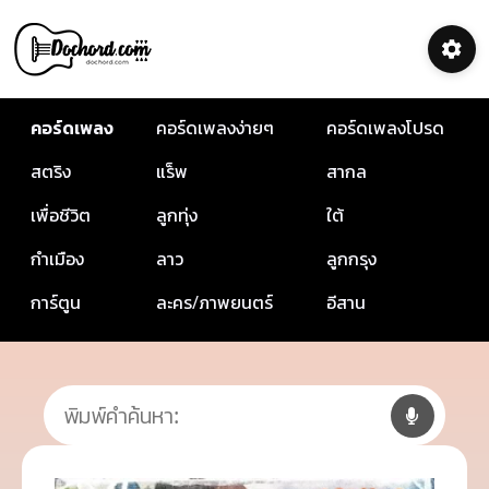
คอร์ดเพลง
คอร์ดเพลงง่ายๆ
คอร์ดเพลงโปรด
สตริง
แร็พ
สากล
เพื่อชีวิต
ลูกทุ่ง
ใต้
กำเมือง
ลาว
ลูกกรุง
การ์ตูน
ละคร/ภาพยนตร์
อีสาน