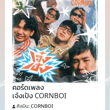
คอร์ดเพลง
เจ๋งเป้ง CORNBOI
ศิลปิน:
CORNBOI