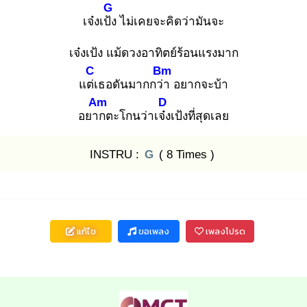
G
เจ๋งเป้ง
ไม่เคยจะคิดว่ามันจะ
เจ๋งเป้ง แม้ดวงอาทิตย์ร้อนแรงมาก
C
Bm
แต่เ
ธอดันมากกว่า
อยากจะบ้า
Am
D
อยาก
ตะโกนว่าเจ๋ง
เป้งที่สุดเลย
INSTRU :
G
( 8 Times )
แก้ไข
ขอเพลง
เพลงโปรด