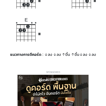
2
III
3
III
3
4
E
o
o
o
1
2
3
III
แนวทางการตีคอร์ด
: ↓ลง ↓ลง ↑ขึ้น ↑ขึ้น↓ลง ↓ลง
SPONSORED