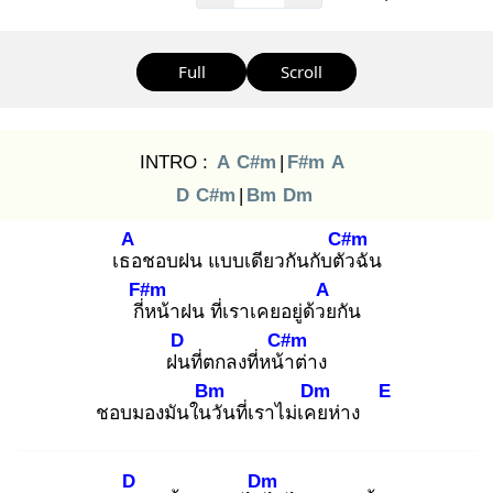
Full
Scroll
INTRO :
A
C#m
|
F#m
A
D
C#m
|
Bm
Dm
A
C#m
เธอ
ชอบฝน แบบเดียวกันกับตัว
ฉัน
F#m
A
กี่ห
น้าฝน ที่เราเคยอยู่ด้วย
กัน
D
C#m
ฝน
ที่ตกลงที่หน้า
ต่าง
Bm
Dm
E
ชอบมองมันในวั
นที่เราไม่เคย
ห่าง
D
Dm