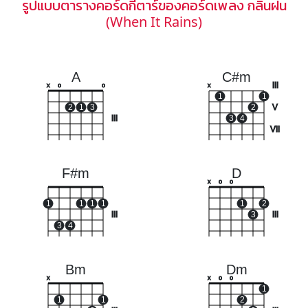
รูปแบบตารางคอร์ดกีตาร์ของคอร์ดเพลง กลิ่นฝน
(When It Rains)
A
C#m
III
x
o
o
x
1
1
2
1
3
2
V
III
3
4
VII
F#m
D
x
o
o
1
1
1
1
1
2
III
3
III
3
4
Bm
Dm
x
x
o
o
1
1
1
2