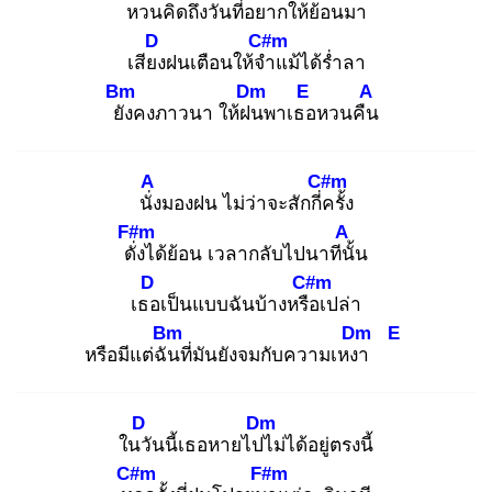
หวน
คิดถึงวันที่อยากให้ย้อน
มา
D
C#m
เสียง
ฝนเตือนให้จำ
แม้ได้ร่ำลา
Bm
Dm
E
A
ยัง
คงภาวนา ให้ฝน
พาเธอ
หวนคืน
A
C#m
นั่ง
มองฝน ไม่ว่าจะสักกี่ค
รั้ง
F#m
A
ดั่ง
ได้ย้อน เวลากลับไปนาทีนั้
น
D
C#m
เธอ
เป็นแบบฉันบ้างหรือ
เปล่า
Bm
Dm
E
หรือมีแต่ฉัน
ที่มันยังจมกับความเหงา
D
Dm
ในวั
นนี้เธอหายไปไ
ม่ได้อยู่ตรงนี้
C#m
F#m