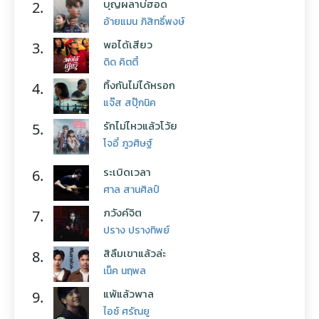
บุญผลาบ่ฮอด
2.
อ้ายแมน ภิสิทธิ์พงษ์
พอได้เสียว
3.
ดิด คิตตี้
ทิ้งกันไม่ได้หรอก
4.
แจ๊ส สปุ๊กนิค
รักไม่ไหวแล้วโว้ย
5.
โจอี้ ภูวศิษฐ์
ระเบิดเวลา
6.
ศาล สานศิลป์
ภวังค์จิต
7.
ปราง ปรางทิพย์
สิลืมเขาแล้วล่ะ
8.
เน็ค นฤพล
แพ้แล้วพาล
9.
ไอซ์ ศรัณยู