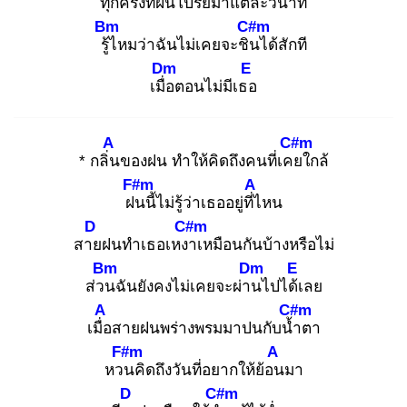
ทุก
ครั้งที่ฝนโปรยมา
แต่ละวินาที
Bm
C#m
รู้ไ
หมว่าฉันไม่เคยจะชิน
ได้สักที
Dm
E
เมื่อ
ตอนไม่มีเธอ
A
C#m
* กลิ่น
ของฝน ทำให้คิดถึงคนที่เคย
ใกล้
F#m
A
ฝน
นี้ไม่รู้ว่าเธออยู่ที่ไ
หน
D
C#m
สาย
ฝนทำเธอเหงา
เหมือนกันบ้างหรือไม่
Bm
Dm
E
ส่วน
ฉันยังคงไม่เคยจะผ่าน
ไปได้เ
ลย
A
C#m
เมื่อ
สายฝนพร่างพรมมาปนกับน้ำ
ตา
F#m
A
หวน
คิดถึงวันที่อยากให้ย้อน
มา
D
C#m