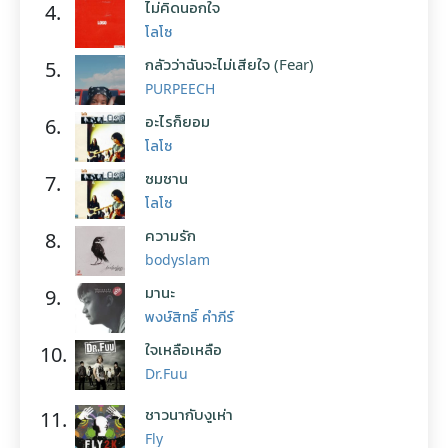
ไม่คิดนอกใจ
4.
โลโซ
กลัวว่าฉันจะไม่เสียใจ (Fear)
5.
PURPEECH
อะไรก็ยอม
6.
โลโซ
ซมซาน
7.
โลโซ
ความรัก
8.
bodyslam
มานะ
9.
พงษ์สิทธิ์ คำภีร์
ใจเหลือเหลือ
10.
Dr.Fuu
ชาวนากับงูเห่า
11.
Fly