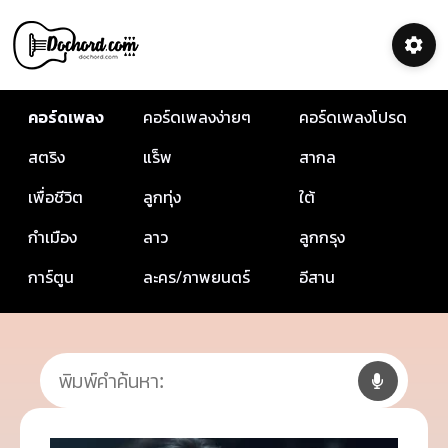
คอร์ดเพลง
คอร์ดเพลงง่ายๆ
คอร์ดเพลงโปรด
สตริง
แร็พ
สากล
เพื่อชีวิต
ลูกทุ่ง
ใต้
กำเมือง
ลาว
ลูกกรุง
การ์ตูน
ละคร/ภาพยนตร์
อีสาน