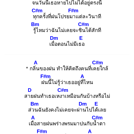
จน
วันนี้เธอหายไปไ
ม่ได้อยู่ตรงนี้
C#m
F#m
ทุก
ครั้งที่ฝนโปรยมา
แต่ละวินาที
Bm
C#m
รู้ไ
หมว่าฉันไม่เคยจะชิน
ได้สักที
Dm
E
เมื่อ
ตอนไม่มีเธอ
A
C#m
* กลิ่น
ของฝน ทำให้คิดถึงคนที่เคย
ใกล้
F#m
A
ฝน
นี้ไม่รู้ว่าเธออยู่ที่ไ
หน
D
C#m
สาย
ฝนทำเธอเหงา
เหมือนกันบ้างหรือไม่
Bm
Dm
E
ส่วน
ฉันยังคงไม่เคยจะผ่าน
ไปได้เ
ลย
A
C#m
เมื่อ
สายฝนพร่างพรมมาปนกับน้ำ
ตา
F#m
A