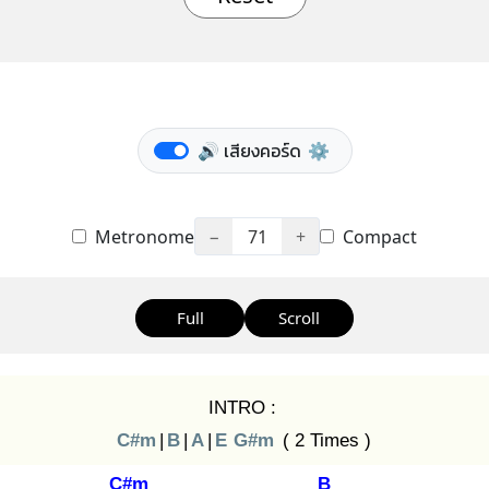
🔊 เสียงคอร์ด
⚙️
Metronome
−
71
+
Compact
Full
Scroll
INTRO :
C#m
|
B
|
A
|
E
G#m
( 2 Times )
C#m
B