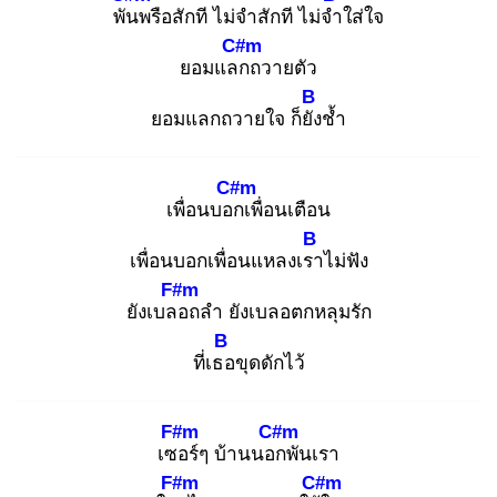
พัน
พรือสักที ไม่จำสักที ไม่จำ
ใส่ใจ
C#m
ยอมแลก
ถวายตัว
B
ยอมแลกถวายใจ ก็ยัง
ช้ำ
C#m
เพื่อนบอก
เพื่อนเตือน
B
เพื่อนบอกเพื่อนแหลงเรา
ไม่ฟัง
F#m
ยังเบลอ
ถลำ ยังเบลอตกหลุมรัก
B
ที่เธอ
ขุดดักไว้
F#m
C#m
เซอ
ร์ๆ บ้านนอก
พันเรา
F#m
C#m