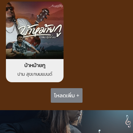
บ้าหม้ายกู
ปาม สุขเกษมแบนด์
โหลดเพิ่ม +