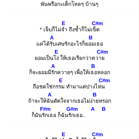
พันพรือกะเด็กโหลๆ บ้าน
ๆ
E
C#m
* เจ็บก็ไม่จำ
ถึงช้ำก็ไม่เข็ด
A
B
แค่ได้รับ
เศษรักอะไรก็ยอม
เธอ
E
C#m
ยอมเป็นโง่
ให้เธอเรียกว่าควาย
A
B
ก็จะยอมมีรัก
ควายๆ เพื่อให้เธอ
หลอก
E
C#m
ถือชดใช่กรรม
ทำมาแต่ปางไหน
A
B
ถ้าจะให้ฉัน
ตัดใจจากเธอไม่ง่าย
หรอก
F#m
G#m
A
B
ก็มันรัก
เธอ ก็ฉันรัก
เธอ..
E
C#m