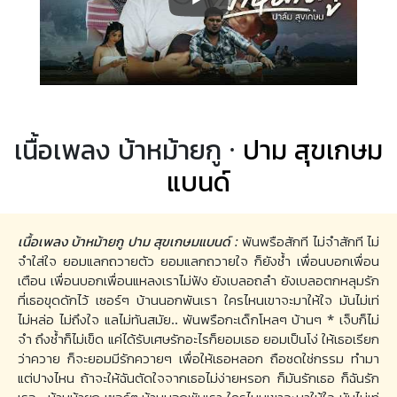
เนื้อเพลง บ้าหม้ายกู ·
ปาม สุขเกษม
แบนด์
เนื้อเพลง บ้าหม้ายกู ปาม สุขเกษมแบนด์ :
พันพรือสักที ไม่จำสักที ไม่
จำใส่ใจ ยอมแลกถวายตัว ยอมแลกถวายใจ ก็ยังช้ำ เพื่อนบอกเพื่อน
เตือน เพื่อนบอกเพื่อนแหลงเราไม่ฟัง ยังเบลอถลำ ยังเบลอตกหลุมรัก
ที่เธอขุดดักไว้ เซอร์ๆ บ้านนอกพันเรา ใครไหนเขาจะมาให้ใจ มันไม่เท่
ไม่หล่อ ไม่ถึงใจ แลไม่ทันสมัย.. พันพรือกะเด็กโหลๆ บ้านๆ * เจ็บก็ไม่
จำ ถึงช้ำก็ไม่เข็ด แค่ได้รับเศษรักอะไรก็ยอมเธอ ยอมเป็นโง่ ให้เธอเรียก
ว่าควาย ก็จะยอมมีรักควายๆ เพื่อให้เธอหลอก ถือชดใช่กรรม ทำมา
แต่ปางไหน ถ้าจะให้ฉันตัดใจจากเธอไม่ง่ายหรอก ก็มันรักเธอ ก็ฉันรัก