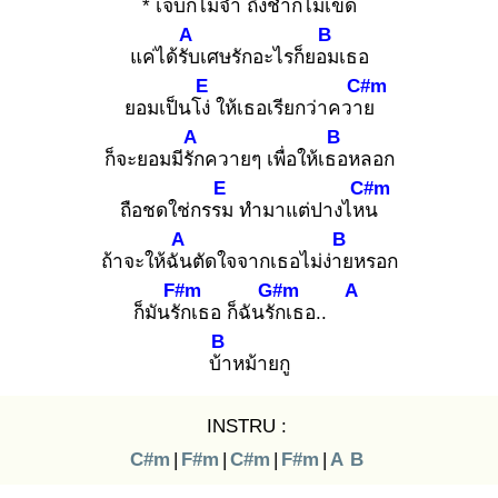
* เจ็บก็ไม่จำ
ถึงช้ำก็ไม่เข็ด
A
B
แค่ได้รับ
เศษรักอะไรก็ยอม
เธอ
E
C#m
ยอมเป็นโง่
ให้เธอเรียกว่าควาย
A
B
ก็จะยอมมีรัก
ควายๆ เพื่อให้เธอ
หลอก
E
C#m
ถือชดใช่กรรม
ทำมาแต่ปางไหน
A
B
ถ้าจะให้ฉัน
ตัดใจจากเธอไม่ง่าย
หรอก
F#m
G#m
A
ก็มันรัก
เธอ ก็ฉันรัก
เธอ..
B
บ้า
หม้ายกู
INSTRU :
C#m
|
F#m
|
C#m
|
F#m
|
A
B