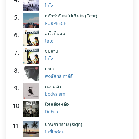
โลโซ
กลัวว่าฉันจะไม่เสียใจ (Fear)
5.
PURPEECH
อะไรก็ยอม
6.
โลโซ
ซมซาน
7.
โลโซ
มานะ
8.
พงษ์สิทธิ์ คำภีร์
ความรัก
9.
bodyslam
ใจเหลือเหลือ
10.
Dr.Fuu
นาฬิกาทราย (sign)
11.
โบกี้ไลอ้อน