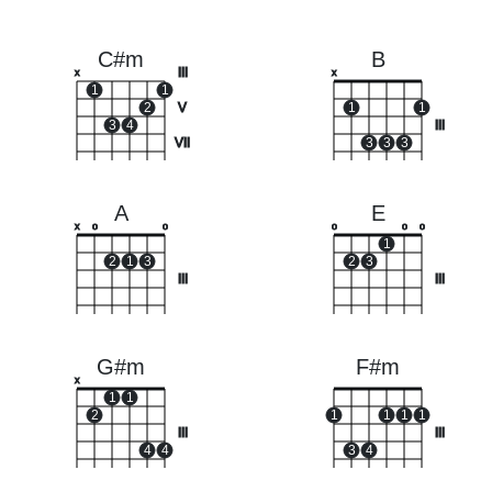
C#m
B
III
x
x
1
1
2
V
1
1
3
4
III
VII
3
3
3
A
E
x
o
o
o
o
o
1
2
1
3
2
3
III
III
G#m
F#m
x
1
1
2
1
1
1
1
III
III
4
4
3
4