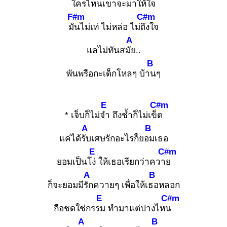
ใคร
ไหนเขาจะมาให้ใ
จ
F#m
C#m
มัน
ไม่เท่ ไม่หล่อ ไม่ถึง
ใจ
A
แลไม่ทันสมัย
..
B
พันพรือกะเด็กโหลๆ บ้าน
ๆ
E
C#m
* เจ็บก็ไม่จำ
ถึงช้ำก็ไม่เข็ด
A
B
แค่ได้รับ
เศษรักอะไรก็ยอม
เธอ
E
C#m
ยอมเป็นโง่
ให้เธอเรียกว่าควาย
A
B
ก็จะยอมมีรัก
ควายๆ เพื่อให้เธอ
หลอก
E
C#m
ถือชดใช่กรรม
ทำมาแต่ปางไหน
A
B