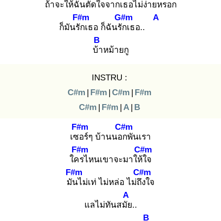
ถ้าจะให้ฉัน
ตัดใจจากเธอไม่ง่าย
หรอก
F#m
G#m
A
ก็มันรัก
เธอ ก็ฉันรัก
เธอ..
B
บ้า
หม้ายกู
INSTRU :
C#m
|
F#m
|
C#m
|
F#m
C#m
|
F#m
|
A
|
B
F#m
C#m
เซอ
ร์ๆ บ้านนอก
พันเรา
F#m
C#m
ใคร
ไหนเขาจะมาให้ใ
จ
F#m
C#m
มัน
ไม่เท่ ไม่หล่อ ไม่ถึง
ใจ
A
แลไม่ทันสมัย
..
B