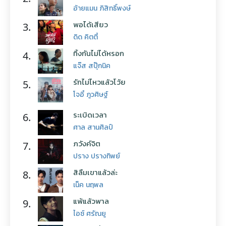
อ้ายแมน ภิสิทธิ์พงษ์
พอได้เสียว
3.
ดิด คิตตี้
ทิ้งกันไม่ได้หรอก
4.
แจ๊ส สปุ๊กนิค
รักไม่ไหวแล้วโว้ย
5.
โจอี้ ภูวศิษฐ์
ระเบิดเวลา
6.
ศาล สานศิลป์
ภวังค์จิต
7.
ปราง ปรางทิพย์
สิลืมเขาแล้วล่ะ
8.
เน็ค นฤพล
แพ้แล้วพาล
9.
ไอซ์ ศรัณยู