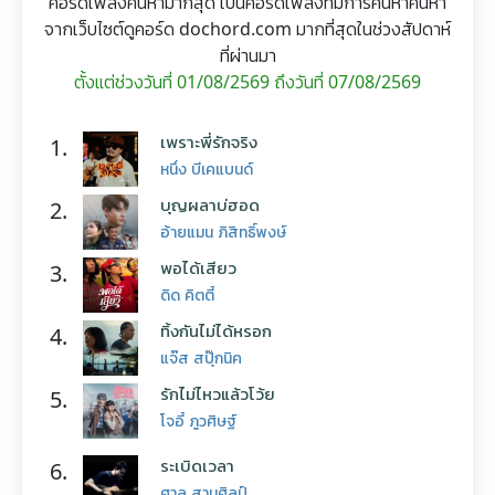
คอร์ดเพลงค้นหามากสุด เป็นคอร์ดเพลงที่มีการค้นหาค้นหา
จากเว็บไซต์ดูคอร์ด dochord.com มากที่สุดในช่วงสัปดาห์
ที่ผ่านมา
ตั้งแต่ช่วงวันที่ 01/08/2569 ถึงวันที่ 07/08/2569
เพราะพี่รักจริง
1.
หนึ่ง บีเคแบนด์
บุญผลาบ่ฮอด
2.
อ้ายแมน ภิสิทธิ์พงษ์
พอได้เสียว
3.
ดิด คิตตี้
ทิ้งกันไม่ได้หรอก
4.
แจ๊ส สปุ๊กนิค
รักไม่ไหวแล้วโว้ย
5.
โจอี้ ภูวศิษฐ์
ระเบิดเวลา
6.
ศาล สานศิลป์