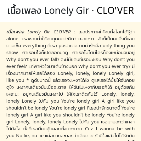
เนื้อเพลง Lonely Gir ·
CLO'VER
เนื้อเพลง Lonely Gir CLO'VER :
เธอประกาศให้คนทั้งโลกได้รู้ว่า
alone เธอชอบทำให้คนทุกคนน่ะคิดว่าเธอเหงา ฉันก็เป็นคนนึงที่แอบ
ตามเช็ค everything ที่เธอ post แต่ความน่ารักคือ only thing you
show ถ้าเธอมีใจก็เปิดออกมาดู ถ้าเธอไม่ได้มีใครก็คงเหมือนฉันอยู่
Why don’t you ever fall? จะมีมั้ยคนที่เธอน่ะชอบ Why don’t you
ever feel? แค่พาหัวใจมาเต้นข้างนอก Why don’t you ever try? มี
เรื่องมากมายให้เธอได้ลอง Lonely, lonely, lonely Lonely girl,
like you * ดูดีขนาดนี้ แล้วเธอจะเหงาได้ไง ดูแลเธอได้มั้ยให้ฉันคอย
ดูใจ เหงาคนเดียวมันเบื่อจะตาย ให้ฉันไปเหงากับเธอก็ได้ อยู่ด้วยกัน
เหอะนะ อยู่คนเดียวมันเหงาไป ให้ใจเราติดกันไว้ Lonely, lonely,
lonely Lonely ไปกับ you You’re lonely girl A girl like you
shouldn’t be lonely You’re lonely girl ก็เธอน่ารักขนาดนี้ You’re
lonely girl A girl like you shouldn’t be lonely You’re lonely
girl Lonely, lonely, lonely Lonely ไปกับ you เธอมาบอกว่าเหงา
ได้ยังไง ทั้งที่เธอมีคนคุ้นคอยตั้งมากมาย Cuz I wanna be with
you No lie, no lie แค่อยากจะบอกว่าเสียดาย ถ้ามีใจแล้วไม่ได้รักมัน