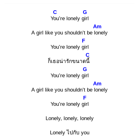
C
G
You
’re lonely girl
Am
A girl like you shouldn’t be lon
ely
F
You’re lonely gir
l
C
ก็เธอน่ารักขนาดนี้
G
You’re lonely girl
Am
A girl like you shouldn’t be lon
ely
F
You’re lonely girl
Lonely, lonely, lonely
Lonely ไปกับ you