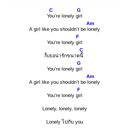
C
G
You
’re lonely girl
Am
A girl like you shouldn’t be lon
ely
F
You’re lonely gir
l
C
ก็เธอน่ารักขนาดนี้
G
You’re lonely girl
Am
A girl like you shouldn’t be lon
ely
F
You’re lonely girl
Lonely, lonely, lonely
Lonely ไปกับ you