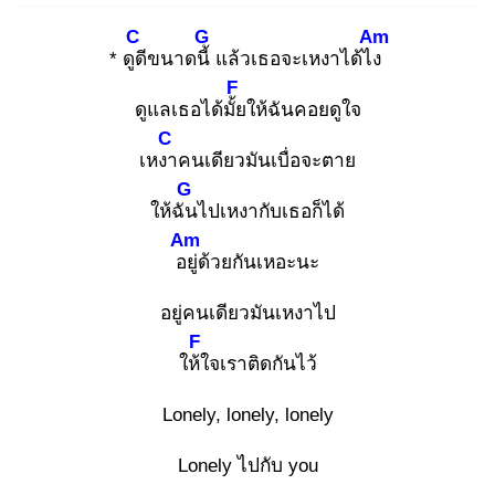
C
G
Am
* ดูดี
ขนาดนี้
แล้วเธอจะเหงาได้ไง
F
ดูแลเธอได้มั้ย
ให้ฉันคอยดูใจ
C
เหงา
คนเดียวมันเบื่อจะตาย
G
ให้ฉัน
ไปเหงากับเธอก็ได้
Am
อยู่
ด้วยกันเหอะนะ
อยู่คนเดียวมันเหงาไป
F
ให้ใ
จเราติดกันไว้
Lonely, lonely, lonely
Lonely ไปกับ you