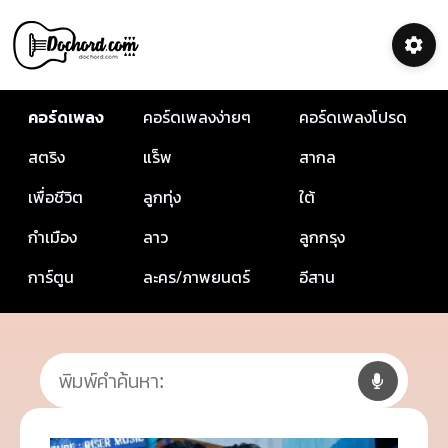
คอร์ดเพลง
คอร์ดเพลงง่ายๆ
คอร์ดเพลงโปรด
สตริง
แร็พ
สากล
เพื่อชีวิต
ลูกทุ่ง
ใต้
กำเมือง
ลาว
ลูกกรุง
การ์ตูน
ละคร/ภาพยนตร์
อีสาน