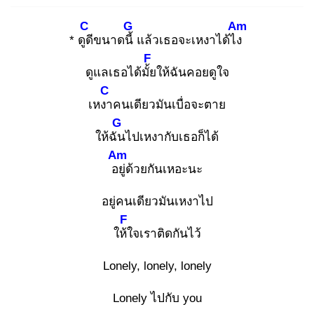
C
G
Am
* ดูดี
ขนาดนี้
แล้วเธอจะเหงาได้ไง
F
ดูแลเธอได้มั้ย
ให้ฉันคอยดูใจ
C
เหงา
คนเดียวมันเบื่อจะตาย
G
ให้ฉัน
ไปเหงากับเธอก็ได้
Am
อยู่
ด้วยกันเหอะนะ
อยู่คนเดียวมันเหงาไป
F
ให้ใ
จเราติดกันไว้
Lonely, lonely, lonely
Lonely ไปกับ you