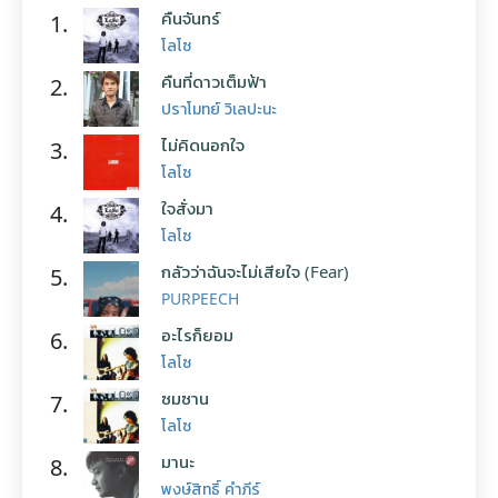
คืนจันทร์
1.
โลโซ
คืนที่ดาวเต็มฟ้า
2.
ปราโมทย์ วิเลปะนะ
ไม่คิดนอกใจ
3.
โลโซ
ใจสั่งมา
4.
โลโซ
กลัวว่าฉันจะไม่เสียใจ (Fear)
5.
PURPEECH
อะไรก็ยอม
6.
โลโซ
ซมซาน
7.
โลโซ
มานะ
8.
พงษ์สิทธิ์ คำภีร์