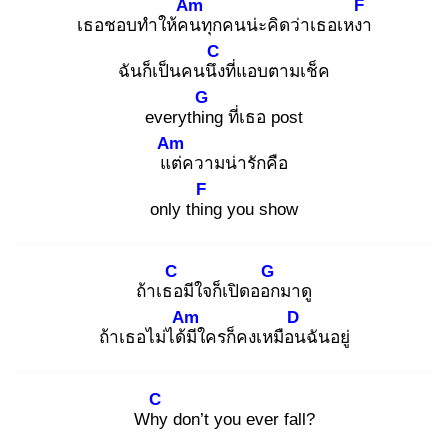
Am
F
เธอชอบทำให้คน
ทุกคนน่ะคิดว่าเธอเหงา
C
ฉันก็เป็นคนนึง
ที่แอบตามเช็ค
G
everythin
g ที่เธอ post
Am
แต่
ความน่ารักคือ
F
only thin
g you show
C
G
ถ้าเธอ
มีใจก็เปิดออก
มาดู
Am
D
ถ้าเธอไม่ได้มี
ใครก็คงเหมือน
ฉันอยู่
C
Why
don’t you ever fall?