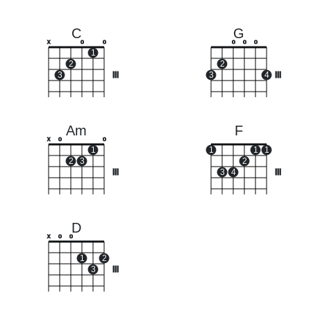
C
G
x
o
o
o
o
o
1
2
2
3
III
3
4
III
Am
F
x
o
o
1
1
1
1
2
3
2
III
3
4
III
D
x
o
o
1
2
3
III