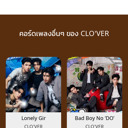
คอร์ดเพลงอื่นๆ ของ CLO'VER
Lonely Gir
Bad Boy No ‘DO’
CLO'VER
CLO'VER