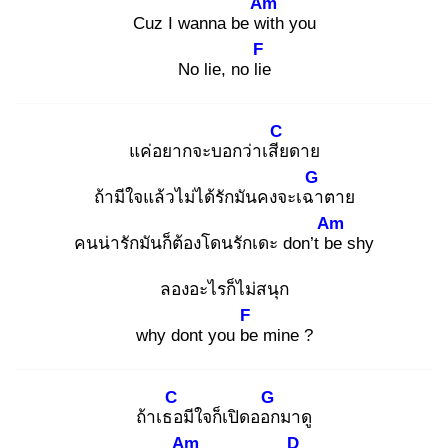
Am
Cuz I wanna be wit
h you
F
No lie, no lie
C
แค่อยากจะบอกว่าเสีย
ดาย
G
ถ้ามีใจแล้วไม่ได้รักมันคงจะเฉา
ตาย
Am
คนน่ารักมันก็ต้องโดนรักเดะ don’t be
shy
ลองอะไรก็ไม่สนุก
F
why dont you be
mine ?
C
G
ถ้าเธอ
มีใจก็เปิดออก
มาดู
Am
D