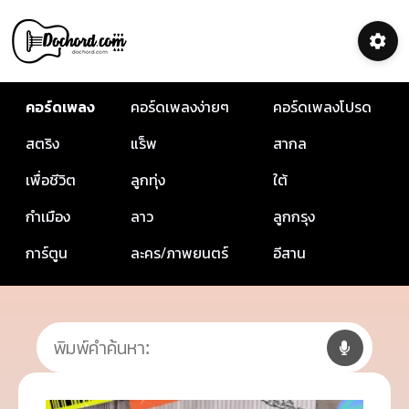
คอร์ดเพลง
คอร์ดเพลงง่ายๆ
คอร์ดเพลงโปรด
สตริง
แร็พ
สากล
เพื่อชีวิต
ลูกทุ่ง
ใต้
กำเมือง
ลาว
ลูกกรุง
การ์ตูน
ละคร/ภาพยนตร์
อีสาน