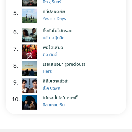
บิ๊ก สุรินทร์
ที่ที่ปลอดภัย
5.
Yes sir Days
ทิ้งกันไม่ได้หรอก
6.
แจ๊ส สปุ๊กนิค
พอได้เสียว
7.
ดิด คิตตี้
เธอเสมอมา (precious)
8.
Hers
สิลืมเขาแล้วล่ะ
9.
เน็ค นฤพล
ให้เธอมั่นใจในคนๆนี้
10.
นิล แทมมะริน