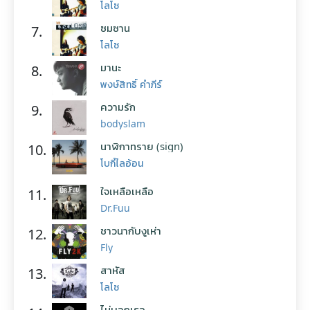
โลโซ
ซมซาน
7.
โลโซ
มานะ
8.
พงษ์สิทธิ์ คำภีร์
ความรัก
9.
bodyslam
นาฬิกาทราย (sign)
10.
โบกี้ไลอ้อน
ใจเหลือเหลือ
11.
Dr.Fuu
ชาวนากับงูเห่า
12.
Fly
สาหัส
13.
โลโซ
ไม่บอกเธอ