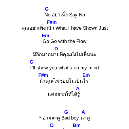
G
No
อย่าเพิ่ง Say No
F#m
คุณอย่าเพิ่งกลัว
What I have Shown Just
Em
Go
Go with the Flow
D
มีอีกมากมาย
ที่คุณยังไม่เห็นนะ
G
I’ll
show you what’s on my mind
F#m
Em
ถ้า
คุณไม่ชอบไม่เป็นไร
A
แค่อยากให้ได้รู้
G
A
* อาจจะดู Bad
boy น่า
ดู
D
Bm