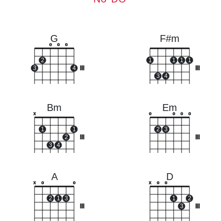
G
F#m
o
o
o
2
1
1
1
1
3
4
III
III
3
4
Bm
Em
x
o
o
o
o
1
1
2
3
2
III
III
3
4
A
D
x
o
o
x
o
o
2
1
3
1
2
III
3
III