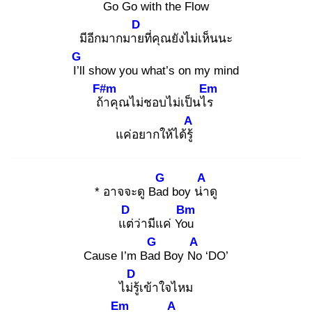
Go
Go with the Flow
D
มีอีกมากมาย
ที่คุณยังไม่เห็นนะ
G
I’ll
show you what’s on my mind
F#m
Em
ถ้า
คุณไม่ชอบไม่เป็นไร
A
แค่อยากให้ได้รู้
G
A
* อาจจะดู Bad
boy น่า
ดู
D
Bm
แต่
ว่ามีแค่ You
G
A
Cause I’m Bad
Boy No
‘DO’
D
ไม่รู้
เข้าใจไหม
Em
A