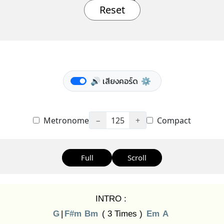
Reset
🔊 เสียงคอร์ด
⚙️
Metronome
−
125
+
Compact
Full
Scroll
INTRO :
G
|
F#m
Bm
( 3 Times )
Em
A