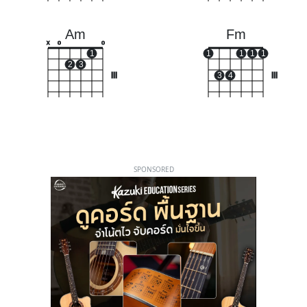
Am
Fm
x
o
o
1
1
1
1
1
2
3
III
3
4
III
SPONSORED