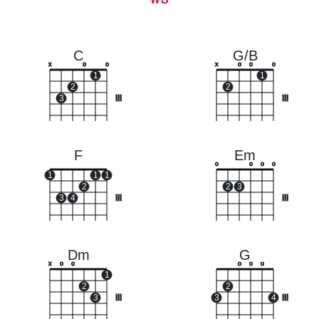
C
G/B
x
o
o
x
o
o
o
1
1
2
2
3
III
III
F
Em
o
o
o
o
1
1
1
2
2
3
3
4
III
III
Dm
G
x
o
o
o
o
o
1
2
2
3
III
3
4
III