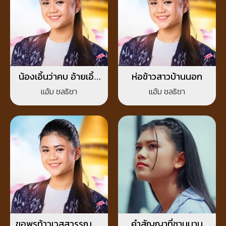
น้องเอิ้นว่าคบ อ้ายเอิ้น
ห่อข้าวสาวบ้านนอก
ว่าคุย
แอ้ม ชลธิชา
แอ้ม ชลธิชา
ขอพรท้าวเวสสุวรรณวัด
คำสัญญาที่ชานุมาน