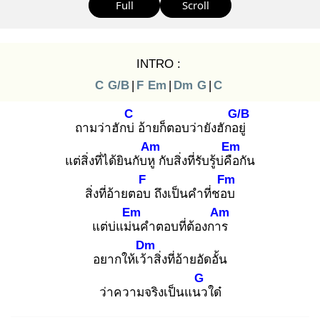
Full
Scroll
INTRO :
C
G/B
|
F
Em
|
Dm
G
|
C
C
G/B
ถามว่าฮักบ่
อ้ายก็ตอบว่ายังฮักอยู่
Am
Em
แต่สิ่งที่ได้ยินกับหู
กับสิ่งที่รับรู้บ่คือ
กัน
F
Fm
สิ่งที่อ้ายตอบ
ถึงเป็นคำที่ชอบ
Em
Am
แต่บ่แม่น
คำตอบที่ต้องการ
Dm
อยากให้เว้า
สิ่งที่อ้ายอัดอั้น
G
ว่าความจริงเป็นแนว
ใด๋