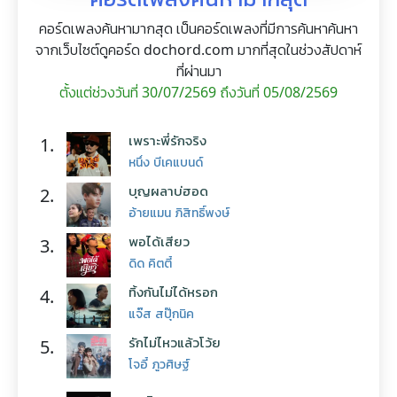
คอร์ดเพลงค้นหามากสุด เป็นคอร์ดเพลงที่มีการค้นหาค้นหา
จากเว็บไซต์ดูคอร์ด dochord.com มากที่สุดในช่วงสัปดาห์
ที่ผ่านมา
ตั้งแต่ช่วงวันที่ 30/07/2569 ถึงวันที่ 05/08/2569
เพราะพี่รักจริง
1.
หนึ่ง บีเคแบนด์
บุญผลาบ่ฮอด
2.
อ้ายแมน ภิสิทธิ์พงษ์
พอได้เสียว
3.
ดิด คิตตี้
ทิ้งกันไม่ได้หรอก
4.
แจ๊ส สปุ๊กนิค
รักไม่ไหวแล้วโว้ย
5.
โจอี้ ภูวศิษฐ์