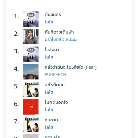
คืนจันทร์
1.
โลโซ
คืนที่ดาวเต็มฟ้า
2.
ปราโมทย์ วิเลปะนะ
ใจสั่งมา
3.
โลโซ
กลัวว่าฉันจะไม่เสียใจ (Fear)
4.
PURPEECH
อะไรก็ยอม
5.
โลโซ
ไม่คิดนอกใจ
6.
โลโซ
ซมซาน
7.
โลโซ
ความรัก