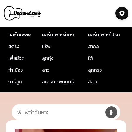
คอร์ดเพลง
คอร์ดเพลงง่ายๆ
คอร์ดเพลงโปรด
สตริง
แร็พ
สากล
เพื่อชีวิต
ลูกทุ่ง
ใต้
กำเมือง
ลาว
ลูกกรุง
การ์ตูน
ละคร/ภาพยนตร์
อีสาน