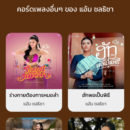
คอร์ดเพลงอื่นๆ ของ แอ้ม ชลธิชา
ร่างกายต้องการหมอลำ
ฮักพอเป็นพิธี
แอ้ม ชลธิชา
แอ้ม ชลธิชา