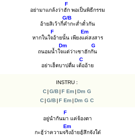
F
อย่ามาแกล้งว่าฮัก
พอเป็นพิธีกรรม
G/B
อ้ายสิเว้ากี่คำ
กะส่ำตั๋วกัน
F
Em
หากในใจอ้
ายนั้น เพียงแค่
สงสาร
Dm
G
ถนอมน้ำใจแ
ต่ว่าเซาฮักกัน
C
อย่าเฮ็ดบาปตื่ม เด้อ
อ้าย
INSTRU :
C
|
G/B
|
F
Em
|
Dm
G
C
|
G/B
|
F
Em
|
Dm
G
C
F
อยู่นำกันมา
แค่จ้องตา
Em
กะฮู้ว่าความจริง
อ้ายฮู้สึกจังใด๋