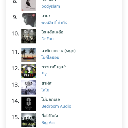
8.
bodyslam
มานะ
9.
พงษ์สิทธิ์ คำภีร์
ใจเหลือเหลือ
10.
Dr.Fuu
นาฬิกาทราย (sign)
11.
โบกี้ไลอ้อน
ชาวนากับงูเห่า
12.
Fly
สาหัส
13.
โลโซ
ไม่บอกเธอ
14.
Bedroom Audio
ทิ้งไว้ในใจ
15.
Big Ass