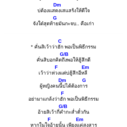
Dm
บ่ต้องแสดง
เสแสร้งให้ดีใจ
G
จังใด๋สุดท้าย
มันกะจบ.. คือเก่า
C
* คั่นสิเว้าว่าฮัก
พอเป็นพิธีกรรม
G/B
คั่นสิบอกคิดถึง
พอให้ฮู้สึกดี
F
Em
เว้าว่าห่วง
แต่บ่ฮู้สึกอีหลี
Dm
G
ผู้หญิงคนนี้บ่
ได้ต้องการ
F
อย่ามาแกล้งว่าฮัก
พอเป็นพิธีกรรม
G/B
อ้ายสิเว้ากี่คำ
กะส่ำตั๋วกัน
F
Em
หากในใจอ้
ายนั้น เพียงแค่
สงสาร