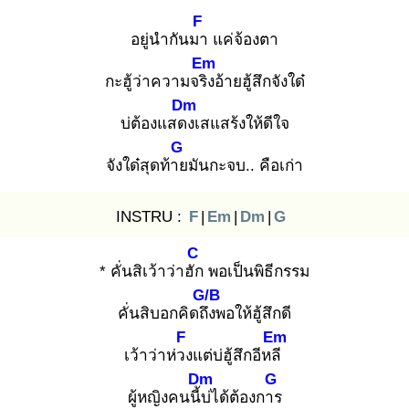
F
อยู่นำกันมา
แค่จ้องตา
Em
กะฮู้ว่าความจริง
อ้ายฮู้สึกจังใด๋
Dm
บ่ต้องแสดง
เสแสร้งให้ดีใจ
G
จังใด๋สุดท้าย
มันกะจบ.. คือเก่า
INSTRU :
F
|
Em
|
Dm
|
G
C
* คั่นสิเว้าว่าฮัก
พอเป็นพิธีกรรม
G/B
คั่นสิบอกคิดถึง
พอให้ฮู้สึกดี
F
Em
เว้าว่าห่วง
แต่บ่ฮู้สึกอีหลี
Dm
G
ผู้หญิงคนนี้บ่
ได้ต้องการ