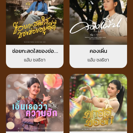
ข่อยกะสดใสของข่อย
คองเผิ่น
อยู่ดีดี
แอ้ม ชลธิชา
แอ้ม ชลธิชา