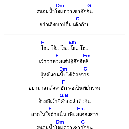
Dm
G
ถนอมน้ำใจแ
ต่ว่าเซาฮักกัน
C
อย่าเฮ็ดบาปตื่ม เด้อ
อ้าย
F
Em
โอ
.. โอ้.. โอ.. โอ
.. โอ..
F
Em
เว้าว่าห่วง
แต่บ่ฮู้สึกอีหลี
Dm
G
ผู้หญิงคนนี้บ่
ได้ต้องการ
F
อย่ามาแกล้งว่าฮัก
พอเป็นพิธีกรรม
G/B
อ้ายสิเว้ากี่คำ
กะส่ำตั๋วกัน
F
Em
หากในใจอ้
ายนั้น เพียงแค่
สงสาร
Dm
C
ถนอมน้ำใจแ
ต่ว่าเซาฮัก
กัน