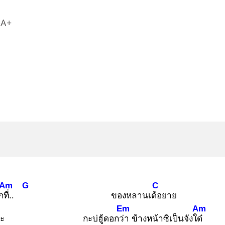
A+
Am
G
C
ที่.
.
ของหลานเด้อ
ยาย
Em
Am
ะ
กะบ่ฮู้ดอกว่า
ข้างหน้าซิเป็นจังใด๋