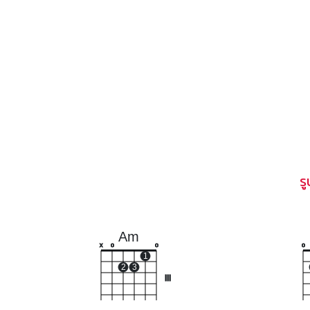
ร
Am
x
o
o
o
1
2
3
III