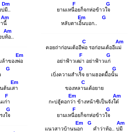
Dm
F
G
บ่มี.
.
ยามเหนื่อ
ยก็จกห่อข้าวใจ
Am
Em
G
่านี้
หลับตาเอิ้น
บอก..
Am
บท้อ
..
C
Am
คอยถ่าก่อนเด้ออีพ่อ
รอก่อนเด้ออีแม่
Em
F
G
ล้าของพ่อ
อย่าฟ้าวเฒ่า
อย่าฟ้าวแก่
G
D
G
้าว
เบิ่งความสำเร็จ
ยามฮอดมื้อนั้น
Em
C
นต้นเสา
ของหลาน
เด้อยาย
F
Em
Am
นเก่า
กะบ่ฮู้ดอกว่า
ข้างหน้าซิเป็นจังใด๋
G
F
G
งแรงใจ
ยามเหนื่อ
ยก็จกห่อข้าวใจ
Em
G
Am
แนวสาวบ้านนอก
คำว่าท้อ.. บ่มี