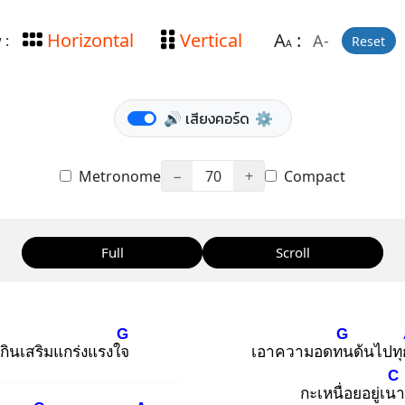
Horizontal
Vertical
A
:
A-
 :
Reset
A
🔊 เสียงคอร์ด
⚙️
Metronome
−
70
+
Compact
Full
Scroll
G
G
้กินเสริมแกร่งแรงใจ
เอาความอดทน
ด้นไปทุก
C
กะเหนื่อยอยู่เนา