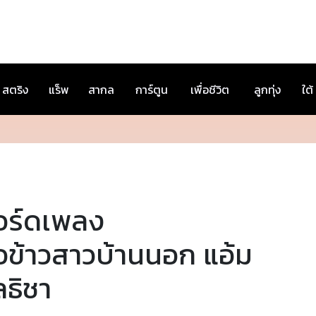
สตริง
แร็พ
สากล
การ์ตูน
เพื่อชีวิต
ลูกทุ่ง
ใต้
อร์ดเพลง
อข้าวสาวบ้านนอก แอ้ม
ลธิชา