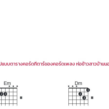
ูปแบบตารางคอร์ดกีตาร์ของคอร์ดเพลง ห่อข้าวสาวบ้านน
Em
Dm
o
o
o
x
o
o
1
2
3
2
III
3
III