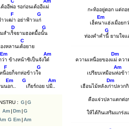
C
Am
เด้ออีพ่อ
รอก่อนเด้ออีแม่
กะท้ออยู่ดอก แต่ถอย
F
G
Em
้าวเฒ่า
อย่าฟ้าวแก่
เฮ็ดนา
แฮ่งเมื่อยกว
D
G
G
ามสำเร็จ
ยามฮอดมื้อนั้น
ท่องคำคำนี้
ยามใจแอ
C
องหลานเด้อ
ยาย
Em
Am
Dm
กว่า
ข้างหน้าซิเป็นจังใด๋
ความเหนื่อยของแม่
ความ
F
G
Am
นื่อ
ยก็จกห่อข้าวใจ
เปรียบเหมือนห่อ
ข
Em
G
Am
Dm
านนอก
.. เ
กียร์ถอย บ่มี..
เฮือนไม้หลังเก่า
ปลวกกิ
คือแจ่วปลาแดกต่อ
INSTRU :
G
|
G
Am
|
Dm
|
G
ให้ได้กินเสริมแกร่
Am
G
Em
|
Am