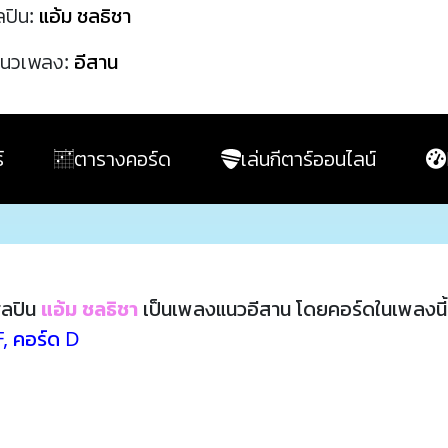
ลปิน:
แอ้ม ชลธิชา
นวเพลง:
อีสาน
์
ตารางคอร์ด
เล่นกีตาร์ออนไลน์
ิลปิน
แอ้ม ชลธิชา
เป็นเพลงแนวอีสาน โดยคอร์ดในเพลงนี
F
,
คอร์ด D