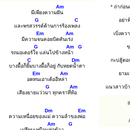
Am
* ถ่าก่อน
มีเพียงความฝัน
G
C
อย่าฟ
และพรสวรร
ค์ด้านการร้องเพลง
Em
Am
เบิ่งคว
มีความจน
คอยบิดคันเร่ง
G
Am
G
ข
รถมอเตอร์ใจ
แล่นไปข้างหน้า
C
Dm
กะบ่ฮู้ดอ
บางมื้อก็ยิ้ม
บางมื้อก็อยู่ กับหยดน้ำ
ตา
Em
Am
ยามเห
อดทน
เอาเด้ออีหล่า
G
Am
แนวสาวบ้
เสียงยายแว่วมา
ทุกคราที่ท้อ
Dm
Em
ความเหนื่อยของแม่
ความล้าของพ่อ
Am
G
เปรียบเหมือนห่อ
ข้าว