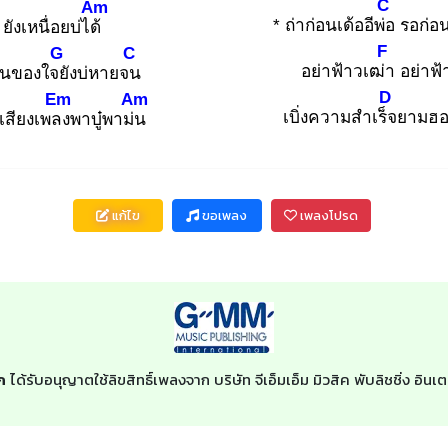
C
Am
* ถ่าก่อนเด้ออีพ่อ
รอก่อน
ยังเหนื่อยบ่ได้
F
G
C
อย่าฟ้าวเฒ่า
อย่าฟ้
คนของใจยั
งบ่หายจน
D
Em
Am
เบิ่งความสำเร็จ
ยามฮอด
าเสียงเพลง
พาบู๋พาม่น
แก้ไข
ขอเพลง
เพลงโปรด
ก
ได้รับอนุญาตใช้ลิขสิทธิ์เพลงจาก บริษัท จีเอ็มเอ็ม มิวสิค พับลิชชิ่ง อ