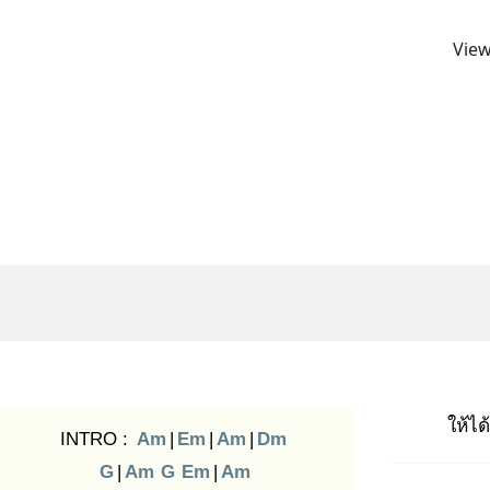
View
ให้ได
INTRO :
Am
|
Em
|
Am
|
Dm
G
|
Am
G
Em
|
Am