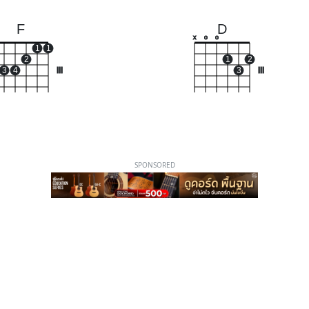
F
D
x
o
o
1
1
2
1
2
3
4
III
3
III
SPONSORED