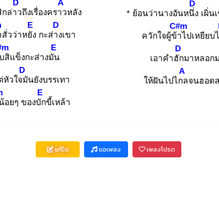
D
A
D
ิกล่าว
ถึงเรื่องคราว
หลัง
* ย้อนว่านางอันหนึ่ง
เผิ่น
m
E
D
C#m
าสั่วว่าหยัง
กะส่าง
เขา
ควักใจผู้ข้า
ไปเหยียบ
#m
E
D
ับ
สิแข็งกะส่างมัน
เอาคำฮัก
มาหลอกม
D
A
ต่หัวใจมั
นยังบรรเทา
ให้ฝันไปไกล
จนฮอดส
m
E
น้อยๆ ของบัก
ขี้เหล้า
แก้ไข
ขอเพลง
เพลงโปรด