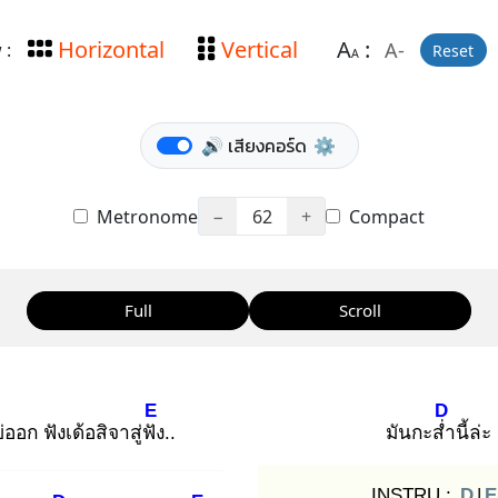
Horizontal
Vertical
A
:
A-
 :
Reset
A
🔊 เสียงคอร์ด
⚙️
Metronome
−
62
+
Compact
Full
Scroll
E
D
่ออก ฟังเด้อสิจาสู่ฟัง
..
มันกะส่ำ
นี้ล่ะ
INSTRU :
D
|
E