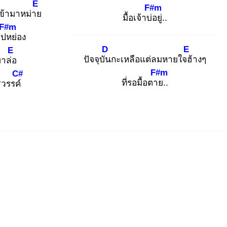
E
F#m
เข้ามาหม่าย
มื้อเจ้าบ่อ
ยู่..
F#m
ไปห
ย่อง
D
E
E
ปัจจุบัน
กะเหลือแต่ลมหายใจฮ้
างๆ
าล่อ
F#m
C#
ที่รอมื้อตาย
..
วรรค์