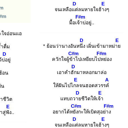
D
E
#m
จนเหลือแต่
ลมหายใจฮ้าง
ๆ
#m
F#m
มื้อเจ้า
บ่อยู่..
ะใจอ่อนแอ
D
E
* ย้อนว่านางอันหนึ่ง
เผิ่นเข้ามาหม่าย
ำตื่ม
C#m
F#m
D
ควักใจผู้ข้า
ไปเหยียบไปห
ย่อง
ว้บ่อ
ยู่
D
เอาคำฮัก
มาหลอกมาล่อ
ซ้อน
E
A
ให้ฝันไปไกล
จนฮอดสวรรค์
ัน
D
E
แทบถวาย
ชีวิตให้เจ้า
าชีวิต
C#m
F#m
E
อยากได้หยัง
กะให้เบิดสุอย่าง
สู่ฟัง
..
D
E
จนเหลือแต่
ลมหายใจฮ้าง
ๆ