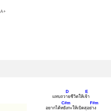
A+
D
E
แทบถวาย
ชีวิตให้เจ้า
C#m
F#m
อยากได้หยัง
กะให้เบิดสุอย่าง