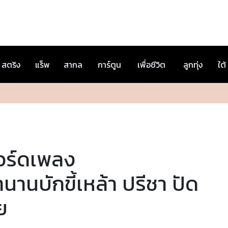
สตริง
แร็พ
สากล
การ์ตูน
เพื่อชีวิต
ลูกทุ่ง
ใต้
อร์ดเพลง
นานบักขี้เหล้า ปรีชา ปัด
ย