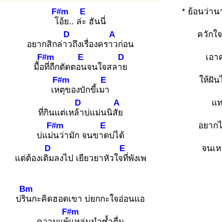
F#m
E
* ย้อนว่านา
โอ้
ย.. ล่ะ
ฮันนี่
D
A
ควักใจผ
อยากสิกล่าว
ถึงเรื่องคราว
ก่อน
F#m
E
D
เอา
มื้อที่
ถืกตัดตอน
จนใจสลาย
F#m
E
ให้ฝั
เหตุ
ของบักขี้เมา
D
A
แท
ที่กินแต่เหล้า
บ่แม่นนิสัย
F#m
E
อยากไ
บ่แม่น
ว่ามัก จนขาด
บ่ได้
D
E
จนเหล
แต่ต้องเติม
ลงไป เยียวยาหัวใจที่
พังเพ
Bm
บ่ริน
กะคิดฮอดเขา บ่ยกกะใจอ่อนแอ
F#m
ความแพ้แ
หล่นนำซ้ำตื่ม