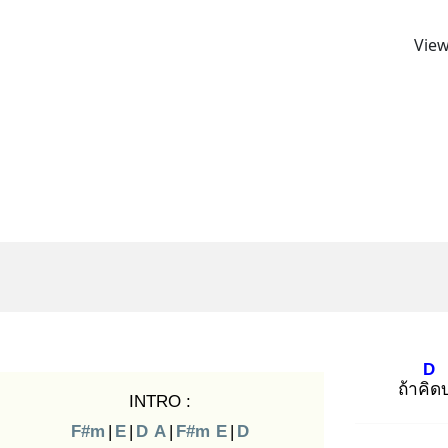
View
D
ถ้าคิด
บ
INTRO :
F#m
|
E
|
D
A
|
F#m
E
|
D