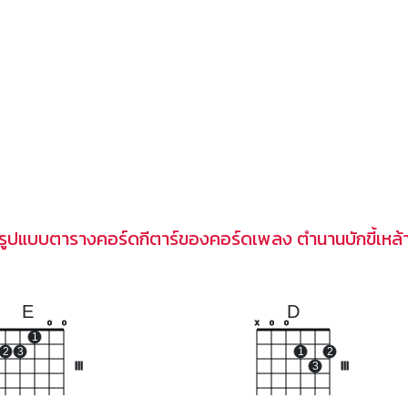
รูปแบบตารางคอร์ดกีตาร์ของคอร์ดเพลง ตำนานบักขี้เหล้
E
D
o
o
x
o
o
1
2
3
1
2
III
3
III