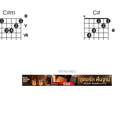
C#m
C#
III
x
1
1
1
1
2
V
2
3
4
4
III
VII
4
SPONSORED