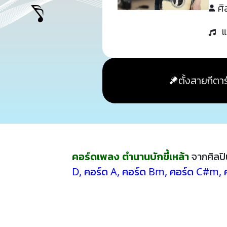
ศิ
แ
ตั้งสายกีตาร
คอร์ดเพลง ตำนานบักขี้เหล้า
จากศิลป
D
,
คอร์ด A
,
คอร์ด Bm
,
คอร์ด C#m
,