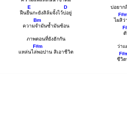
E
D
บ่อยากส
ฝืนยืน
กะยังสิล้มจั้งไว้บ่อ
ยู่
F#
Bm
ไผสิว่
ความจำ
มันซ้ำมันซ้อน
F
ต
ภาพตอนที่ยังฮักกัน
F#m
ว่าแ
แหล่นไล่พ
อปาน สิเอาชีวิต
F#
ชีวิต