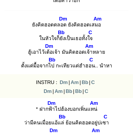
เด้อ
คำว่าฮัก
Dm
Am
ยังคิดฮอดตลอด
ยังคิดฮอดเสมอ
Bb
C
ในหัวใจก็ยัง
เป็นเธอทั้งใจ
Dm
Am
ฮู้เอาไว้เด้อ
เจ้า มันคิดฮอดเจ้า
หลาย
Bb
C
ตั้งแต่มื้อจากไป
กะเทียวแต่ฮำฮอน
.. นำหา
INSTRU :
Dm
|
Am
|
Bb
|
C
Dm
|
Am
|
Bb
|
Bb
|
C
Dm
Am
* ฝากฟ้า
ไปฮ้องบอกเพิ่นแหน่
Bb
C
ว่ามีคนเมื่อยแอ้แล่
ย้อนคิดฮอดอยู่บ่เซา
Dm
Am