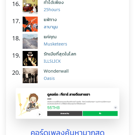
ทำได้เพียง
16.
25hours
แพ้ทาง
17.
ลาบานูน
แค่คุณ
18.
Musketeers
รักเมียที่สุดในโลก
19.
ILLSLICK
Wonderwall
20.
Oasis
คอร์ดเพลงค้นหามากสุด