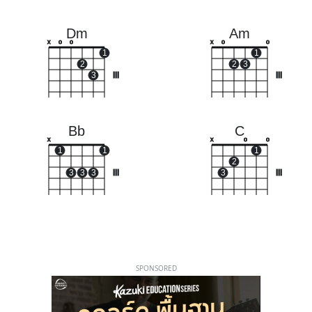
Dm
Am
x
o
o
x
o
o
1
1
2
2
3
3
III
III
Bb
C
x
x
o
o
1
1
1
2
3
3
3
III
3
III
SPONSORED