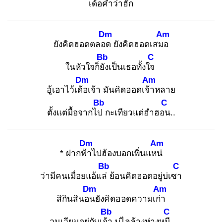
เด้อ
คำว่าฮัก
Dm
Am
ยังคิดฮอดตลอด
ยังคิดฮอดเสมอ
Bb
C
ในหัวใจก็ยัง
เป็นเธอทั้งใจ
Dm
Am
ฮู้เอาไว้เด้อ
เจ้า มันคิดฮอดเจ้า
หลาย
Bb
C
ตั้งแต่มื้อจากไป
กะเทียวแต่ฮำฮอน
..
Dm
Am
* ฝากฟ้า
ไปฮ้องบอกเพิ่นแหน่
Bb
C
ว่ามีคนเมื่อยแอ้แล่
ย้อนคิดฮอดอยู่บ่เซา
Dm
Am
สิกินสินอน
ยังคิดฮอดความเก่า
Bb
C
วนเวียนอยู่กับเจ้า
บ่ไลล้างห่างหนี