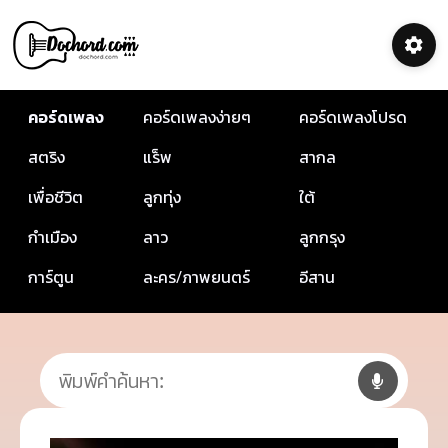
คอร์ดเพลง
คอร์ดเพลงง่ายๆ
คอร์ดเพลงโปรด
สตริง
แร็พ
สากล
เพื่อชีวิต
ลูกทุ่ง
ใต้
กำเมือง
ลาว
ลูกกรุง
การ์ตูน
ละคร/ภาพยนตร์
อีสาน