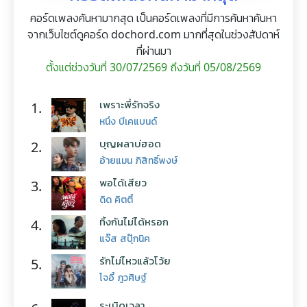
คอร์ดเพลงค้นหามากสุด เป็นคอร์ดเพลงที่มีการค้นหาค้นหา
จากเว็บไซต์ดูคอร์ด dochord.com มากที่สุดในช่วงสัปดาห์
ที่ผ่านมา
ตั้งแต่ช่วงวันที่ 30/07/2569 ถึงวันที่ 05/08/2569
เพราะพี่รักจริง
1.
หนึ่ง บีเคแบนด์
บุญผลาบ่ฮอด
2.
อ้ายแมน ภิสิทธิ์พงษ์
พอได้เสียว
3.
ดิด คิตตี้
ทิ้งกันไม่ได้หรอก
4.
แจ๊ส สปุ๊กนิค
รักไม่ไหวแล้วโว้ย
5.
โจอี้ ภูวศิษฐ์
ระเบิดเวลา