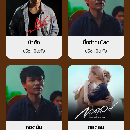
บ้าฮัก
มื้อฆ่าคนโสด
ปรีชา ปัดภัย
ปรีชา ปัดภัย
กอดนั้น
กอดลม