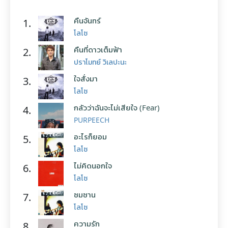
คืนจันทร์
1.
โลโซ
คืนที่ดาวเต็มฟ้า
2.
ปราโมทย์ วิเลปะนะ
ใจสั่งมา
3.
โลโซ
กลัวว่าฉันจะไม่เสียใจ (Fear)
4.
PURPEECH
อะไรก็ยอม
5.
โลโซ
ไม่คิดนอกใจ
6.
โลโซ
ซมซาน
7.
โลโซ
ความรัก
8.