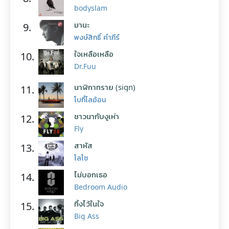
bodyslam
มานะ
9.
พงษ์สิทธิ์ คำภีร์
ใจเหลือเหลือ
10.
Dr.Fuu
นาฬิกาทราย (sign)
11.
โบกี้ไลอ้อน
ชาวนากับงูเห่า
12.
Fly
สาหัส
13.
โลโซ
ไม่บอกเธอ
14.
Bedroom Audio
ทิ้งไว้ในใจ
15.
Big Ass