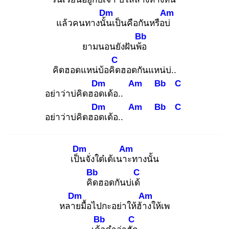
Dm
Am
แล้วคนทางนั้น
เป็นคือกันหรือบ่
Bb
ยามนอนยังฝันพ้อ
C
คิดฮอดแหน่บ้อคิด
ฮอดกันแหน่บ่..
Dm
Am
Bb
C
อย่าว่าบ่คิดฮอด
เด้อ..
Dm
Am
Bb
C
อย่าว่าบ่คิดฮอด
เด้อ..
Dm
Am
เป็น
จั่งใด๋เด้เนาะ
ทางนั้น
Bb
C
คิด
ฮอดกันบ่เด้
Dm
Am
หลาย
มื้อไปกะอย่าให้ฮ้าง
ให้เพ
Bb
C