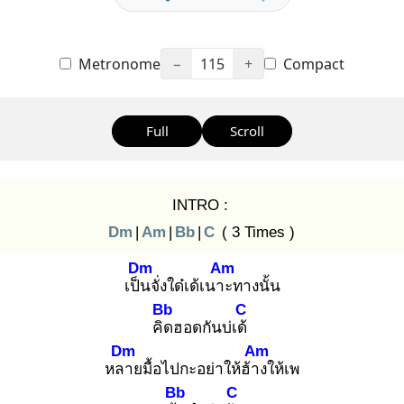
Metronome
−
115
+
Compact
Full
Scroll
INTRO :
Dm
|
Am
|
Bb
|
C
( 3 Times )
Dm
Am
เป็น
จั่งใด๋เด้เนาะ
ทางนั้น
Bb
C
คิด
ฮอดกันบ่เด้
Dm
Am
หลา
ยมื้อไปกะอย่าให้ฮ้าง
ให้เพ
Bb
C