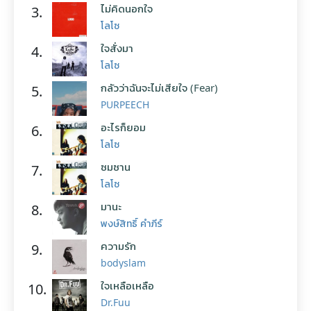
ไม่คิดนอกใจ
3.
โลโซ
ใจสั่งมา
4.
โลโซ
กลัวว่าฉันจะไม่เสียใจ (Fear)
5.
PURPEECH
อะไรก็ยอม
6.
โลโซ
ซมซาน
7.
โลโซ
มานะ
8.
พงษ์สิทธิ์ คำภีร์
ความรัก
9.
bodyslam
ใจเหลือเหลือ
10.
Dr.Fuu