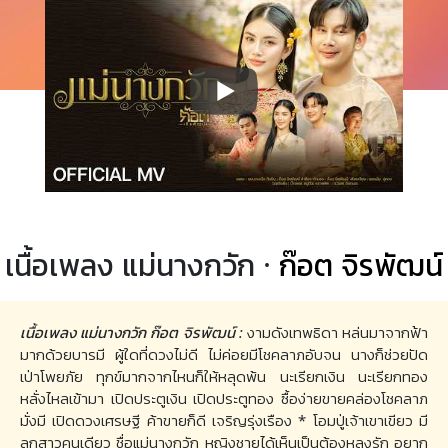
เนื้อเพลง แม่นางกวัก ·
ก๊อต จิรพัฒน์
เนื้อเพลง แม่นางกวัก ก๊อต จิรพัฒน์ :
งามดังเทพธิดา หล่นมาจากฟ้า
มากด้วยบารมี ผู้ใดที่ดวงไม่ดี ไม่ค่อยมีโชคลาภอับจน นางก็ช่วยปัด
เป่าโพยภัย ทุกข์มากจากไหนก็ให้หลุดพ้น นะเรียกเงิน นะเรียกทอง
หลั่งไหลเข้ามา เปิดประตูเงิน เปิดประตูทอง ซื้อง่ายขายคล่องโชคลาภ
มั่งมี เปิดดวงเศรษฐี ค้าขายก็ดี เจริญรุ่งเรือง * โอมปู่เจ้าเขาเขียว มี
ลูกสาวคนเดียว ชื่อแม่นางกวัก หญิงชายได้เห็นเป็นต้องหลงรัก อยาก