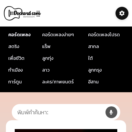
คอร์ดเพลง
คอร์ดเพลงง่ายๆ
คอร์ดเพลงโปรด
สตริง
แร็พ
สากล
เพื่อชีวิต
ลูกทุ่ง
ใต้
กำเมือง
ลาว
ลูกกรุง
การ์ตูน
ละคร/ภาพยนตร์
อีสาน