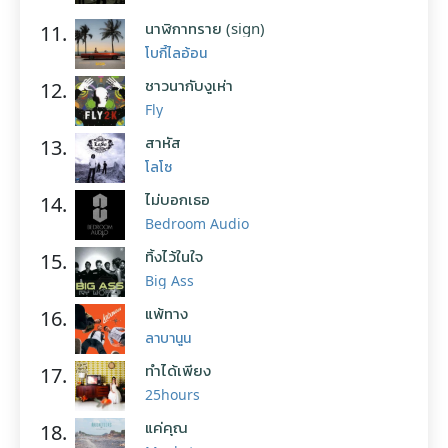
นาฬิกาทราย (sign)
11.
โบกี้ไลอ้อน
ชาวนากับงูเห่า
12.
Fly
สาหัส
13.
โลโซ
ไม่บอกเธอ
14.
Bedroom Audio
ทิ้งไว้ในใจ
15.
Big Ass
แพ้ทาง
16.
ลาบานูน
ทำได้เพียง
17.
25hours
แค่คุณ
18.