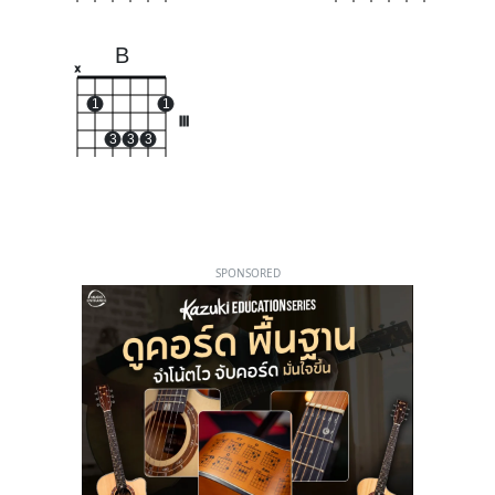
B
x
1
1
III
3
3
3
SPONSORED