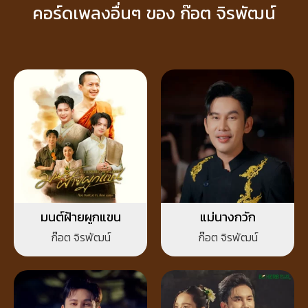
คอร์ดเพลงอื่นๆ ของ ก๊อต จิรพัฒน์
มนต์ฝ้ายผูกแขน
แม่นางกวัก
ก๊อต จิรพัฒน์
ก๊อต จิรพัฒน์