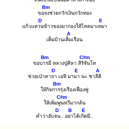
Bm
ขอจง
ช่วยกวักเงินกวักทอง
D
E
แก้วแหวน
ข้าวของมากองให้ไหลมาเทม
า
A
เต็มบ้านเต็ม
เรือน
Bm
C#m
ขอบาร
มี หลวงปู่ศิลา สิริจั
นโท
D
E
A
ช่วยเป่าคาถา
เอหิ มามา
นะ ชาลีติ
Bm
ให้กิจการ
รุ่งเรืองเฟื่องฟู
C#m
ให้เพิ่มพูน
ทวีมากล้น
D
B
E
คำว่าอับจน
.. อย่า
ได้เกิด
มี..