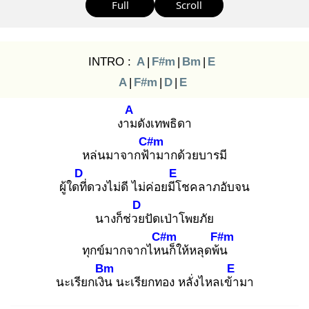
Full
Scroll
INTRO :
A
|
F#m
|
Bm
|
E
A
|
F#m
|
D
|
E
A
งาม
ดังเทพธิดา
C#m
หล่นมาจากฟ้า
มากด้วยบารมี
D
E
ผู้ใดที่
ดวงไม่ดี ไม่ค่อยมีโ
ชคลาภอับจน
D
นางก็ช่วย
ปัดเป่าโพยภัย
C#m
F#m
ทุกข์มากจากไหน
ก็ให้หลุดพ้น
Bm
E
นะเรียกเงิน
นะเรียกทอง หลั่งไหลเข้า
มา