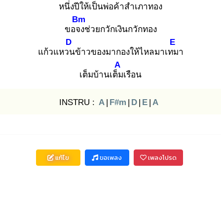
หนึ่งปีใ
ห้เป็นพ่อค้าสำเภา
ทอง
Bm
ขอจง
ช่วยกวักเงินกวักทอง
D
E
แก้วแหวน
ข้าวของมากองให้ไหลมาเทม
า
A
เต็มบ้านเต็ม
เรือน
INSTRU :
A
|
F#m
|
D
|
E
|
A
แก้ไข
ขอเพลง
เพลงโปรด