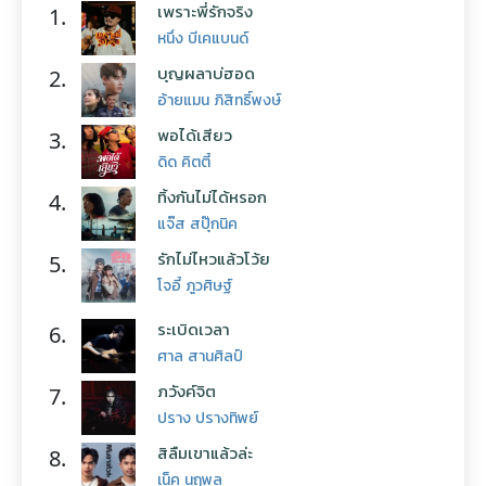
เพราะพี่รักจริง
1.
หนึ่ง บีเคแบนด์
บุญผลาบ่ฮอด
2.
อ้ายแมน ภิสิทธิ์พงษ์
พอได้เสียว
3.
ดิด คิตตี้
ทิ้งกันไม่ได้หรอก
4.
แจ๊ส สปุ๊กนิค
รักไม่ไหวแล้วโว้ย
5.
โจอี้ ภูวศิษฐ์
ระเบิดเวลา
6.
ศาล สานศิลป์
ภวังค์จิต
7.
ปราง ปรางทิพย์
สิลืมเขาแล้วล่ะ
8.
เน็ค นฤพล