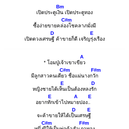
Bm
เปิดประตูเงิน
เปิดประตูทอง
C#m
ซื้อง่ายขายคล่อง
โชคลาภมั่งมี
D
E
เปิดดวงเศรษฐี
ค้าขายก็ดี เจริญรุ่ง
เรือง
A
* โอมปู่เจ้าเขาเขียว
C#m
F#m
มีลูกสาวคนเดียว
ชื่อแม่นางกวัก
E
D
หญิงชายได้เห็น
เป็นต้องหลงรัก
E
A
E
อยากทัก
เข้าไปหมาย
ปอง..
D
E
จะค้าขายให้ได้เป็น
เศรษฐี
C#m
F#m
หนึ่งปีใ
ห้เป็นพ่อค้าสำเภา
ทอง