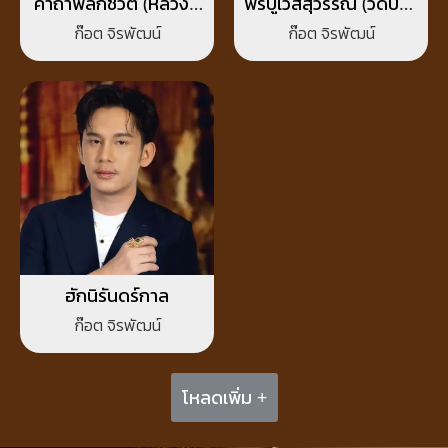
คาถาพลิกชีวิต (หลวงปู่
พรปู่เวสสุวรรณ (วัดป่าภู
ศิลา สิริจันโท)
น้อย)
ก๊อต จิรพัฒน์
ก๊อต จิรพัฒน์
ฮักนิรันดร์กาล
ก๊อต จิรพัฒน์
โหลดเพิ่ม +