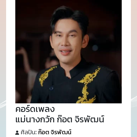
คอร์ดเพลง
แม่นางกวัก ก๊อต จิรพัฒน์
ศิลปิน:
ก๊อต จิรพัฒน์