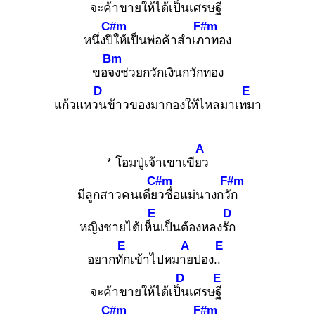
จะค้าขายให้ได้เป็น
เศรษฐี
C#m
F#m
หนึ่งปีใ
ห้เป็นพ่อค้าสำเภา
ทอง
Bm
ขอจง
ช่วยกวักเงินกวักทอง
D
E
แก้วแหวน
ข้าวของมากองให้ไหลมาเทม
า
A
* โอมปู่เจ้าเขาเขียว
C#m
F#m
มีลูกสาวคนเดียว
ชื่อแม่นางกวัก
E
D
หญิงชายได้เห็น
เป็นต้องหลงรัก
E
A
E
อยากทัก
เข้าไปหมาย
ปอง..
D
E
จะค้าขายให้ได้เป็น
เศรษฐี
C#m
F#m