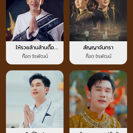
ให้รวยล้านล้านตื๊อ
สัญญาจันทรา
(หลวงปู่ศิลา สิริจันโท)
ก๊อต จิรพัฒน์
ก๊อต จิรพัฒน์