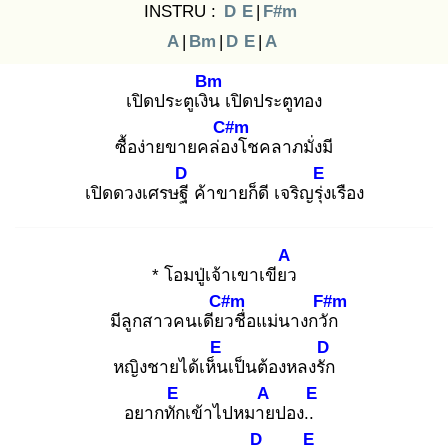
INSTRU :
D
E
|
F#m
A
|
Bm
|
D
E
|
A
Bm
เปิดประตูเงิน
เปิดประตูทอง
C#m
ซื้อง่ายขายคล่อง
โชคลาภมั่งมี
D
E
เปิดดวงเศรษฐี
ค้าขายก็ดี เจริญรุ่ง
เรือง
A
* โอมปู่เจ้าเขาเขียว
C#m
F#m
มีลูกสาวคนเดียว
ชื่อแม่นางกวัก
E
D
หญิงชายได้เห็น
เป็นต้องหลงรัก
E
A
E
อยากทัก
เข้าไปหมาย
ปอง..
D
E