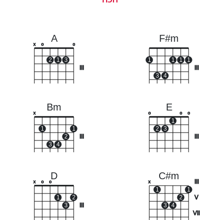
A
F#m
x
o
o
2
1
3
1
1
1
1
III
III
3
4
Bm
E
x
o
o
o
1
1
1
2
3
2
III
III
3
4
D
C#m
III
x
o
o
x
1
1
1
2
2
V
3
III
3
4
VII