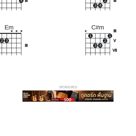
4
III
2
III
3
4
Em
C#m
III
o
o
o
x
1
1
2
3
2
V
III
3
4
VII
SPONSORED