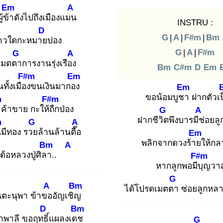
Em
A
ู้ข้า
ดังไปถึงเมืองแมน
INSTRU :
D
G
|
A
|
F#m
|
Bm
าวใดกะหมาย
ปอง
G
|
A
|
F#m
G
A
์เมตตา
การงานรุ่งเรือง
Bm
C#m
D
Em
F#m
Em
ทั้งเมือง
ขนเงินมากอง
Em
ขอน้อมบูชา
ฝากตัวเป
m
F#m
า
ค้าขาย กะให้ถื
กป่อง
G
A
ฝากชีวิต
พึงบารมีช่
อยลู
m
G
A
น
มีทอง รวย
ล้านล้านตื๊อ
Em
พลิกจากดวงร้าย
ให้กล
Bm
A
ด้อหลวงปู่ศิลา
..
F#m
หากลูกพอมีบุ
ญวา
G
A
Bm
ได้โปรดเมตตา
ซ่อยลูกหลา
นตะนุพา ข้าขอ
อัญเชิญ
D
Bm
พาลี ขอฤทธิ์
แผลงเดช
G