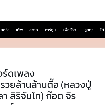
สตริง
แร็พ
สากล
การ์ตูน
เพื่อชีวิต
ลูกทุ่ง
ใต้
อร์ดเพลง
้รวยล้านล้านตื๊อ (หลวงปู่
ลา สิริจันโท) ก๊อต จิร