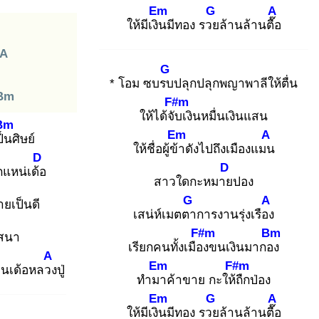
Em
G
A
ให้มีเงิน
มีทอง รวย
ล้านล้านตื๊อ
A
G
* โอม ซบรบ
ปลุกปลุกพญาพาลีให้ตื่น
Bm
F#m
ให้ได้จับ
เงินหมื่นเงินแสน
Bm
Em
A
็น
ศิษย์
ให้ชื่อผู้ข้า
ดังไปถึงเมืองแมน
D
D
กแหน่เด้อ
สาวใดกะหมาย
ปอง
G
A
ายเป็นดี
เสน่ห์เมตตา
การงานรุ่งเรือง
F#m
Bm
สนา
เรียกคนทั้งเมือง
ขนเงินมากอง
A
Em
F#m
นเด้อหลวง
ปู่
ทำมา
ค้าขาย กะให้ถื
กป่อง
Em
G
A
ให้มีเงิน
มีทอง รวย
ล้านล้านตื๊อ