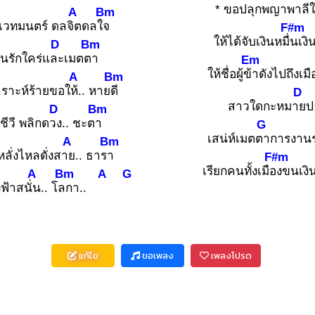
* ขอปลุกพญา
พาลีใ
A
Bm
เวทมนตร์ ดลจิต
ดลใจ
F#m
ให้ได้จับเงินหมื่น
เง
D
Bm
คนรักใคร่และ
เมตตา
Em
ให้ชื่อผู้ข้า
ดังไปถึงเม
A
Bm
คราะห์ร้ายขอให้.
. หายดี
D
สาวใดกะหมาย
ป
D
Bm
บชีวี พลิกดวง
.. ชะตา
G
เสน่ห์เมตตา
การงานรุ
A
Bm
หลั่งไหลดั่งสาย
.. ธารา
F#m
เรียกคนทั้งเมือง
ขนเงิ
A
Bm
A
G
งฟ้าสนั่น
.. โลก
า..
แก้ไข
ขอเพลง
เพลงโปรด