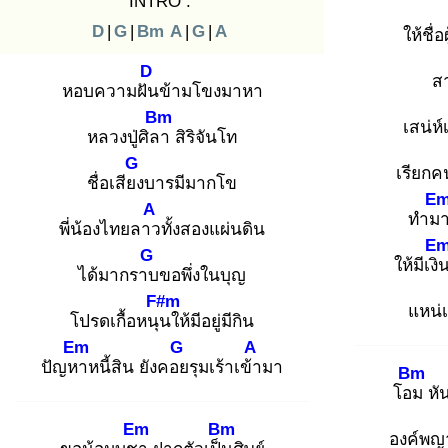
INTRO :
D
|
G
|
Bm
A
|
G
|
A
ให้ชื่อผ
D
ส
หอบความฝัน
ข้ามโขงมาหา
Bm
เสน่ห
หลวงปู่ศิลา
สิริจันโท
G
เรียกคน
ชื่อเสียง
บารมีมากโข
E
A
ทำม
พี่น้องไทยลาว
ทั้งสองแผ่นดิน
E
G
ให้มีเงิ
ได้มากราบ
ขอพึ่งในบุญ
F#m
แหน่เ
โปรดเกื้อหนุน
ให้มีอยู่มีกิน
Em
G
A
ปัญหา
หนี้สิน ยังคอย
รุมเร้าเข้า
มา
Bm
โอม
หั
Em
Bm
องค์พญา