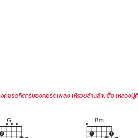
คอร์ดกีตาร์ของคอร์ดเพลง ให้รวยล้านล้านตื๊อ (หลวงปู่ศิล
G
Bm
o
o
o
x
2
1
1