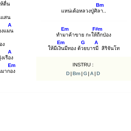
ห้ตื่น
Bm
แหน่เด้อหลวงปู่ศิลา
..
ินแสน
A
Em
F#m
ืองแมน
ทำมา
ค้าขาย กะให้ถื
กป่อง
Em
G
A
อง
ให้มีเงิน
มีทอง ด้วย
บารมี
สิริจันโท
A
่งเรือง
INSTRU :
Em
นมากอง
D
|
Bm
|
G
|
A
|
D