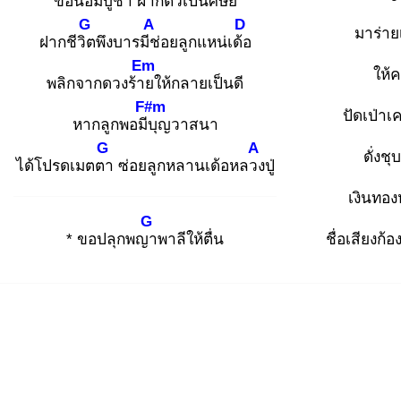
ขอน้อมบูชา
ฝากตัวเป็น
ศิษย์
G
A
D
มาร่าย
ฝากชีวิต
พึงบารมีช่
อยลูกแหน่เด้อ
Em
ให้
พลิกจากดวงร้าย
ให้กลายเป็นดี
F#m
ปัดเป่าเ
หากลูกพอมีบุ
ญวาสนา
G
A
ดั่งชุ
ได้โปรดเมตตา
ซ่อยลูกหลานเด้อหลวง
ปู่
เงินทอง
G
* ขอปลุกพญา
พาลีให้ตื่น
ชื่อเสียงก้อ