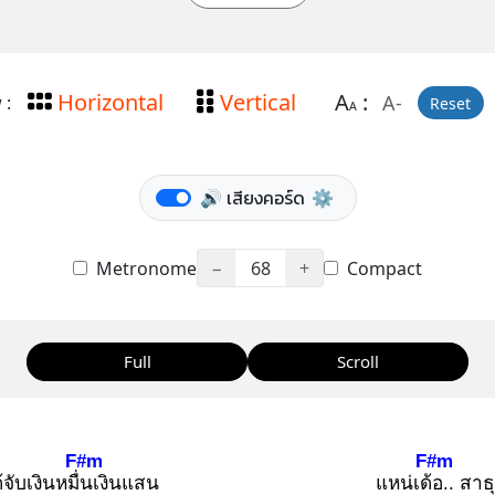
Horizontal
Vertical
A
:
A-
 :
Reset
A
🔊 เสียงคอร์ด
⚙️
Metronome
−
68
+
Compact
Full
Scroll
F#m
F#m
้จับเงินหมื่น
เงินแสน
แหน่เด้อ
.. สาธุ