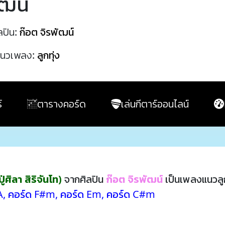
ัฒน์
ลปิน:
ก๊อต จิรพัฒน์
นวเพลง:
ลูกทุ่ง
์
ตารางคอร์ด
เล่นกีตาร์ออนไลน์
ศิลา สิริจันโท)
จากศิลปิน
ก๊อต จิรพัฒน์
เป็นเพลงแนวลู
A
,
คอร์ด F#m
,
คอร์ด Em
,
คอร์ด C#m