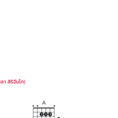
า สิริจันโท)
A
x
o
o
2
1
3