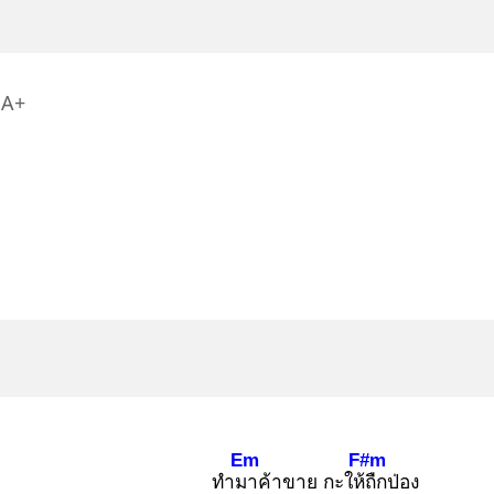
A+
Em
F#m
ทำมา
ค้าขาย กะให้ถื
กป่อง