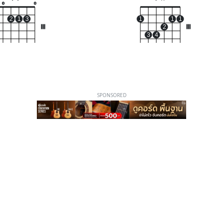
o
o
2
1
3
1
1
1
III
2
III
3
4
SPONSORED