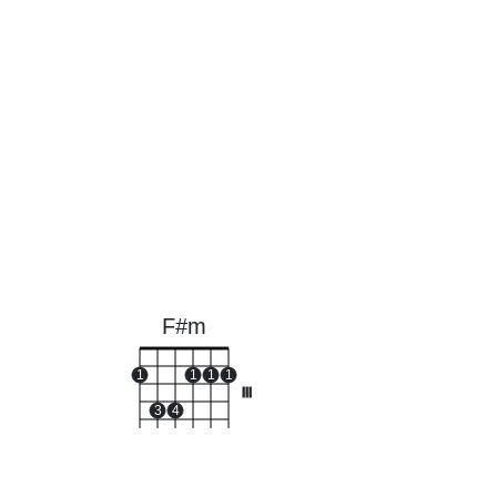
F#m
1
1
1
1
III
3
4