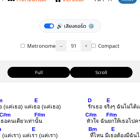
A
🔊 เสียงคอร์ด
⚙️
Metronome
−
91
+
Compact
Full
Scroll
m
E
D
E
อ
(แค่เธอ) แค่เธอ
(แค่เธอ)
รัก
เธอ จริง
ๆ ฉันไม่ได้
C#m
F#m
C#m
F#m
เธอ
คนเดียวเท่านั้น
หัว
ใจ ฉันยก
ให้เธอไปค
m
E
Bm
E
า
(แค่เรา) แค่เรา
(แค่เรา)
ที่ไ
หน มีเธอ
ต้องมีฉั