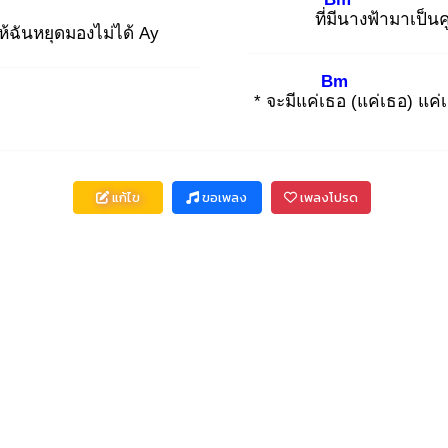
ที่มีน
างฟ้ามาเป็นค
้ฉันหยุดมองไม่ได้ Ay
Bm
* จะมีแค่เธอ
(แค่เธอ) แค่
แก้ไข
ขอเพลง
เพลงโปรด