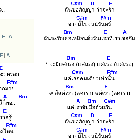
C#m
D
E
..
ฉันขอ
สัญญา
ว่าจะรัก
C#m
F#m
จากนี้ไ
ปจนนิรันด
ร์
Bm
E
A
E
|
A
ฉันจะรักเธอ
เหมือนดั่งวันแรก
ที่เราเจอ
กัน
E
|
A
Bm
E
* จะมีแค่เธอ
(แค่เธอ) แค่เธอ
(แค่เธอ)
E
C#m
F#m
ect
หรอก
แค่เธอ
คนเดียวเท่านั้น
F#m
Bm
E
ากมาย
จะมีแค่เรา
(แค่เรา) แค่เรา
(แค่เรา)
A
Bm
A
Bm
C#m
ี้ก็พ
อ..
แค่เรา
จับมือ
ด้วยกัน
E
C#m
D
E
รวาล
รู้
ฉันขอ
สัญญา
ว่าจะรัก
F#m
C#m
F#m
ค่ไหน
จากนี้ไ
ปจนนิรันด
ร์
E