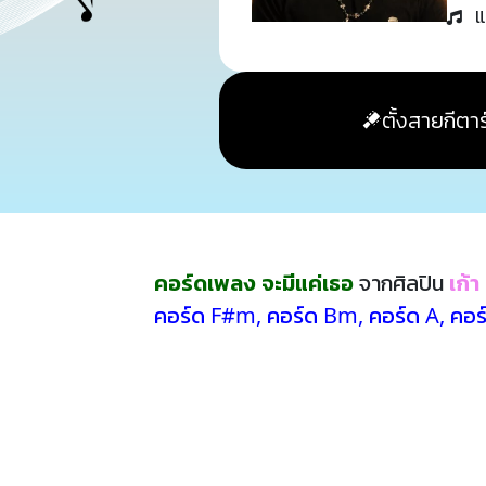
แ
ตั้งสายกีตาร
คอร์ดเพลง จะมีแค่เธอ
จากศิลปิน
เก้
คอร์ด F#m
,
คอร์ด Bm
,
คอร์ด A
,
คอร