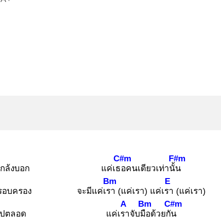
C#m
F#m
แกล้งบอก
แค่เธอ
คนเดียวเท่านั้น
Bm
E
รอบครอง
จะมีแค่เรา
(แค่เรา) แค่เรา
(แค่เรา)
A
Bm
C#m
นไปตลอด
แค่เรา
จับมือ
ด้วยกัน