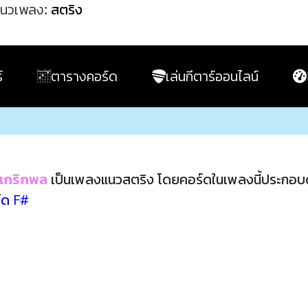
นวเพลง:
สตริง
์
ตารางคอร์ด
เล่นกีตาร์ออนไลน์
า เกริกพล
เป็นเพลงแนวสตริง โดยคอร์ดในเพลงนี้ประกอบ
์ด F#