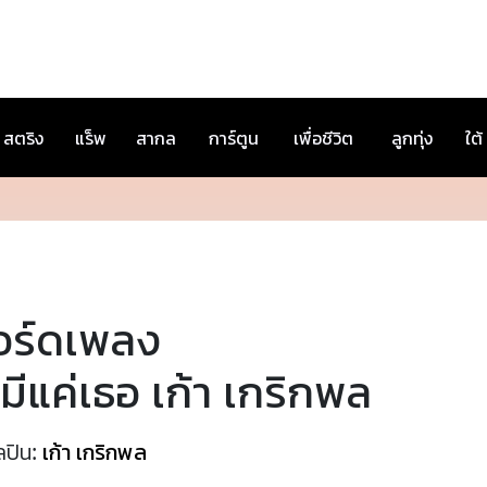
สตริง
แร็พ
สากล
การ์ตูน
เพื่อชีวิต
ลูกทุ่ง
ใต้
อร์ดเพลง
มีแค่เธอ เก้า เกริกพล
ลปิน:
เก้า เกริกพล