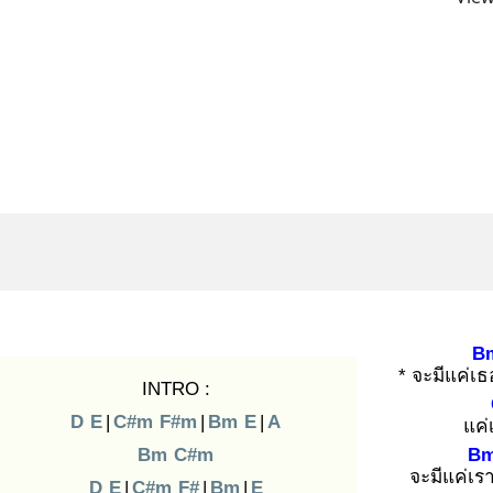
B
* จะมีแค่เธ
INTRO :
D
E
|
C#m
F#m
|
Bm
E
|
A
แค่
Bm
C#m
B
จะมีแค่เร
D
E
|
C#m
F#
|
Bm
|
E