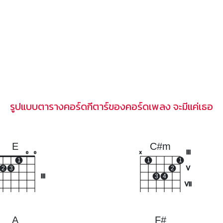
รูปแบบตารางคอร์ดกีตาร์ของคอร์ดเพลง จะมีแค่เธอ
E
C#m
III
o
o
x
1
1
1
2
3
2
V
III
3
4
VII
A
F#