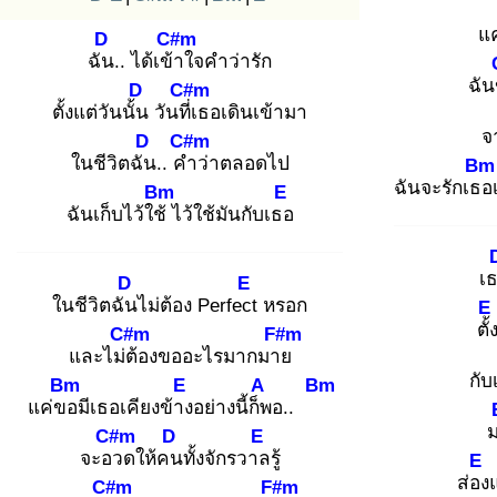
แค
D
C#m
ฉัน
.. ได้เข้า
ใจคำว่ารัก
ฉั
D
C#m
ตั้งแต่วันนั้น
วันที่เ
ธอเดินเข้ามา
จ
D
C#m
ในชีวิตฉัน
.. คำ
ว่าตลอดไป
Bm
ฉันจะรักเธอ
Bm
E
ฉันเก็บไว้ใช้
ไว้ใช้มันกับเธอ
เ
D
E
ในชีวิตฉัน
ไม่ต้อง Perfect
หรอก
E
ตั้
C#m
F#m
และไม่ต้
องขออะไรมากมาย
กับ
Bm
E
A
Bm
แค่ขอ
มีเธอเคียงข้าง
อย่างนี้ก็พ
อ..
C#m
D
E
จะอว
ดให้คน
ทั้งจักรวาล
รู้
E
ส่อง
C#m
F#m