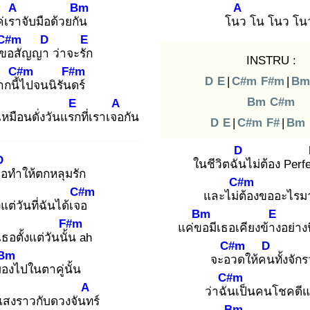
A
Bm
A
่เรา
จับมือด้วยกัน
โนว
โน โนว โนว
C#m
D
E
นขอ
สัญญา
ว่าจะรัก
INSTRU :
C#m
F#m
D
E
|
C#m
F#m
|
Bm
ากนี้ไ
ปจนนิรันด
ร์
Bm
C#m
E
A
เหมือนดั่งวันแรก
ที่เราเจอ
กัน
D
E
|
C#m
F#
|
Bm
D
D
ในชีวิตฉัน
ไม่ต้อง Perf
ธอ
ทำให้ตกหลุมรัก
C#m
C#m
และไม่ต้
องขออะไรม
ง
แต่วันที่ฉันได้เจอ
Bm
E
F#m
แค่ขอ
มีเธอเคียงข้าง
อย่างน
เธอตั้งแต่วันนั้น
ah
C#m
D
Bm
จะอว
ดให้คน
ทั้งจัก
มอง
ไปในตาคู่นั้น
C#m
A
ว่าฉัน
เป็นคนโชคดีแ
แสงราวกับดวงจันท
ร์
Bm