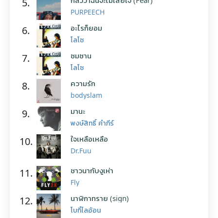
กลัวว่าฉันจะไม่เสียใจ (Fear)
5.
PURPEECH
อะไรก็ยอม
6.
โลโซ
ซมซาน
7.
โลโซ
ความรัก
8.
bodyslam
มานะ
9.
พงษ์สิทธิ์ คำภีร์
ใจเหลือเหลือ
10.
Dr.Fuu
ชาวนากับงูเห่า
11.
Fly
นาฬิกาทราย (sign)
12.
โบกี้ไลอ้อน