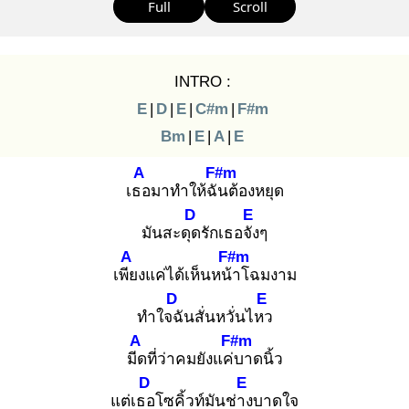
Full
Scroll
INTRO :
E
|
D
|
E
|
C#m
|
F#m
Bm
|
E
|
A
|
E
A
F#m
เธอ
มาทำให้ฉัน
ต้องหยุด
D
E
มันสะดุด
รักเธอจัง
ๆ
A
F#m
เพีย
งแค่ได้เห็นหน้า
โฉมงาม
D
E
ทำใจฉั
นสั่นหวั่นไหว
A
F#m
มีด
ที่ว่าคมยังแค่บ
าดนิ้ว
D
E
แต่เธอ
โซคิ้วท์มันช่าง
บาดใจ