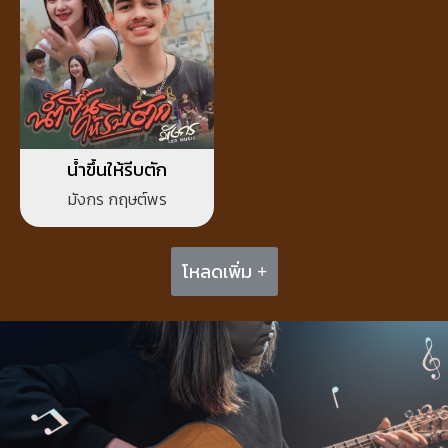
น้ำขึ้นให้รีบตัก
มังกร กฤษต์พร
โหลดเพิ่ม +