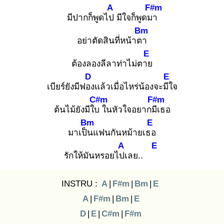
A
F#m
มีปากก็พูดไป
มีใจก็พูดมา
Bm
อย่าตัดสินที่หน้าตา
E
ต้องลองลีลาท่าไม่ตาย
D
E
เบียร์ยังมีฟอง
แล้วเมื่อไหร่น้องจะมีใ
จ
C#m
F#m
ต้นไม้ยังมีใบ
ในหัวใจอยากมีเ
ธอ
Bm
E
มาเป็น
แฟนกันหม้ายเธอ
A
E
รักให้มันหรอยไปเ
ลย..
INSTRU :
A
|
F#m
|
Bm
|
E
A
|
F#m
|
Bm
|
E
D
|
E
|
C#m
|
F#m