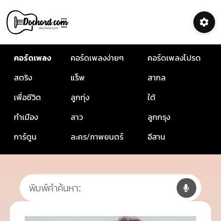
คอร์ดเพลง
คอร์ดเพลงง่ายๆ
คอร์ดเพลงโปรด
สตริง
แร็พ
สากล
เพื่อชีวิต
ลูกทุ่ง
ใต้
กำเมือง
ลาว
ลูกกรุง
การ์ตูน
ละคร/ภาพยนตร์
อีสาน