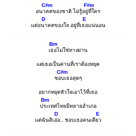
C#m
F#m
อนาค
ตของชาติ ไม่รู้อยู่ที่
ใคร
D
E
แต่อนา
คตของใจ อยู่ที่เธอ
แน่นอน
Bm
เธอ
ไม่ใช่ทางผ่าน
แต่เธอเป็นด่านที่เราต้องหยุด
C#m
ชอบ
เธอสุดๆ
อยากหยุดหัวใจเอาไว้ที่เธอ
Bm
ประ
เทศไทยมีหลายอำเภอ
D
E
แต่ฉันสิเอ่อ
.. ชอบเธอคนเดียว