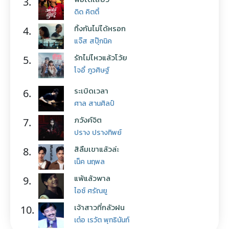
3.
ดิด คิตตี้
ทิ้งกันไม่ได้หรอก
4.
แจ๊ส สปุ๊กนิค
รักไม่ไหวแล้วโว้ย
5.
โจอี้ ภูวศิษฐ์
ระเบิดเวลา
6.
ศาล สานศิลป์
ภวังค์จิต
7.
ปราง ปรางทิพย์
สิลืมเขาแล้วล่ะ
8.
เน็ค นฤพล
แพ้แล้วพาล
9.
ไอซ์ ศรัณยู
เจ้าสาวที่กลัวฝน
10.
เต๋อ เรวัต พุทธินันท์