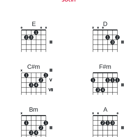
E
D
o
o
o
x
o
o
1
2
3
1
2
III
3
III
C#m
F#m
III
x
1
1
2
V
1
1
1
1
3
4
III
VII
3
4
Bm
A
x
x
o
o
1
1
2
1
3
2
III
III
3
4