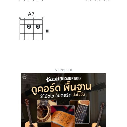
A7
x
o
o
o
2
3
III
SPONSORED