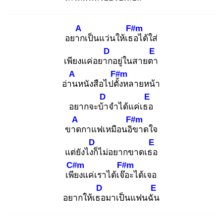
A
F#m
อยาก
เป็นแว่นให้เธอ
ได้ใส่
D
E
เพียงแค่อยาก
อยู่ในสายตา
A
F#m
อ่าน
หนังสือไปตั้ง
หลายหน้า
D
E
อยากจะบ้า
จำได้แค่เธอ
A
F#m
ขาด
กาแฟเหมือนอิข
าดใจ
D
E
แต่ยังไงก็
ไม่อยากขาดเธอ
C#m
F#m
เพีย
งแค่เราได้เจ๊อ
ะได้เจอ
D
E
อยากให้เธอ
มาเป็นแฟนฉัน