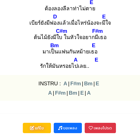
E
ต้องลองลีลาท่าไม่ตาย
D
E
เบียร์ยังมีฟอง
แล้วเมื่อไหร่น้องจะมีใ
จ
C#m
F#m
ต้นไม้ยังมีใบ
ในหัวใจอยากมีเ
ธอ
Bm
E
มาเป็น
แฟนกันหม้ายเธอ
A
E
รักให้มันหรอยไปเ
ลย..
INSTRU :
A
|
F#m
|
Bm
|
E
A
|
F#m
|
Bm
|
E
|
A
แก้ไข
ขอเพลง
เพลงโปรด