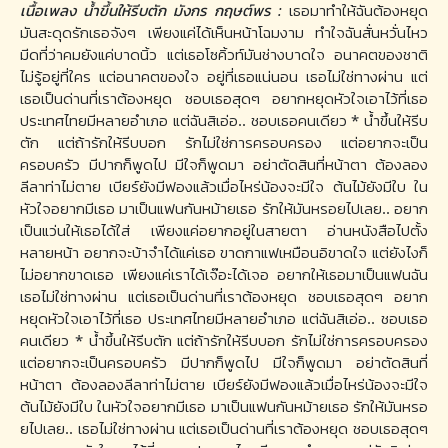
เนื้อเพลง น้ำขึ้นให้รีบตัก มังกร กฤษต์พร :
เธอมาทำให้ฉันต้องหยุด
มันสะดุดรักเธอจังๆ เพียงแค่ได้เห็นหน้าโฉมงาม ทำใจฉันสั่นหวั่นไหว
มีดที่ว่าคมยังแค่บาดนิ้ว แต่เธอโซคิ้วท์มันช่างบาดใจ อนาคตของชาติ
ไม่รู้อยู่ที่ใคร แต่อนาคตของใจ อยู่ที่เธอแน่นอน เธอไม่ใช่ทางผ่าน แต่
เธอเป็นด่านที่เราต้องหยุด ชอบเธอสุดๆ อยากหยุดหัวใจเอาไว้ที่เธอ
ประเทศไทยมีหลายอำเภอ แต่ฉันสิเอ่อ.. ชอบเธอคนเดียว * น้ำขึ้นให้รีบ
ตัก แต่ถ้ารักให้รีบบอก รักไม่ใช่การครอบครอง แต่อยากจะเป็น
ครอบครัว มีปากก็พูดไป มีใจก็พูดมา อย่าตัดสินที่หน้าตา ต้องลอง
ลีลาท่าไม่ตาย เบียร์ยังมีฟองแล้วเมื่อไหร่น้องจะมีใจ ต้นไม้ยังมีใบ ใน
หัวใจอยากมีเธอ มาเป็นแฟนกันหม้ายเธอ รักให้มันหรอยไปเลย.. อยาก
เป็นแว่นให้เธอได้ใส่ เพียงแค่อยากอยู่ในสายตา อ่านหนังสือไปตั้ง
หลายหน้า อยากจะบ้าจำได้แค่เธอ ขาดกาแฟเหมือนอิขาดใจ แต่ยังไงก็
ไม่อยากขาดเธอ เพียงแค่เราได้เจ๊อะได้เจอ อยากให้เธอมาเป็นแฟนฉัน
เธอไม่ใช่ทางผ่าน แต่เธอเป็นด่านที่เราต้องหยุด ชอบเธอสุดๆ อยาก
หยุดหัวใจเอาไว้ที่เธอ ประเทศไทยมีหลายอำเภอ แต่ฉันสิเอ่อ.. ชอบเธอ
คนเดียว * น้ำขึ้นให้รีบตัก แต่ถ้ารักให้รีบบอก รักไม่ใช่การครอบครอง
แต่อยากจะเป็นครอบครัว มีปากก็พูดไป มีใจก็พูดมา อย่าตัดสินที่
หน้าตา ต้องลองลีลาท่าไม่ตาย เบียร์ยังมีฟองแล้วเมื่อไหร่น้องจะมีใจ
ต้นไม้ยังมีใบ ในหัวใจอยากมีเธอ มาเป็นแฟนกันหม้ายเธอ รักให้มันหรอ
ยไปเลย.. เธอไม่ใช่ทางผ่าน แต่เธอเป็นด่านที่เราต้องหยุด ชอบเธอสุดๆ