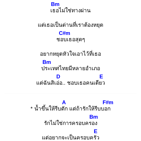
Bm
เธอ
ไม่ใช่ทางผ่าน
แต่เธอเป็นด่านที่เราต้องหยุด
C#m
ชอบ
เธอสุดๆ
อยากหยุดหัวใจเอาไว้ที่เธอ
Bm
ประ
เทศไทยมีหลายอำเภอ
D
E
แต่ฉันสิเอ่อ
.. ชอบเธอคนเดียว
A
F#m
* น้ำขึ้นให้รีบตัก
แต่ถ้ารักให้รีบบอก
Bm
รักไม่ใช่การครอบครอง
E
แต่อยากจะเป็นครอบครัว