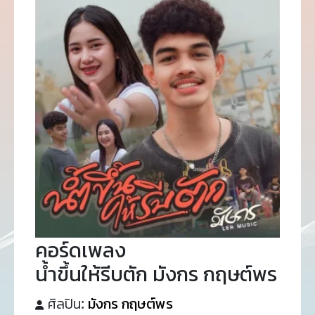
คอร์ดเพลง
น้ำขึ้นให้รีบตัก มังกร กฤษต์พร
ศิลปิน:
มังกร กฤษต์พร