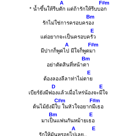
A
F#m
* น้ำขึ้นให้รีบตัก
แต่ถ้ารักให้รีบบอก
Bm
รักไม่ใช่การครอบครอง
E
แต่อยากจะเป็นครอบครัว
A
F#m
มีปากก็พูดไป
มีใจก็พูดมา
Bm
อย่าตัดสินที่หน้าตา
E
ต้องลองลีลาท่าไม่ตาย
D
E
เบียร์ยังมีฟอง
แล้วเมื่อไหร่น้องจะมีใ
จ
C#m
F#m
ต้นไม้ยังมีใบ
ในหัวใจอยากมีเ
ธอ
Bm
E
มาเป็น
แฟนกันหม้ายเธอ
A
E
รักให้มันหรอยไปเ
ลย..