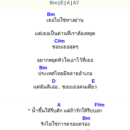
Bm
|
E
|
A
|
A7
Bm
เธอ
ไม่ใช่ทางผ่าน
แต่เธอเป็นด่านที่เราต้องหยุด
C#m
ชอบ
เธอสุดๆ
อยากหยุดหัวใจเอาไว้ที่เธอ
Bm
ประ
เทศไทยมีหลายอำเภอ
D
E
แต่ฉันสิเอ่อ
.. ชอบเธอคนเดียว
A
F#m
* น้ำขึ้นให้รีบตัก
แต่ถ้ารักให้รีบบอก
Bm
รักไม่ใช่การครอบครอง