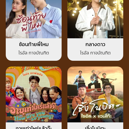
ซ้อนท้ายพี่ไหม
กลางดาว
ไรอัล กาจบัณฑิต
ไรอัล กาจบัณฑิต
อายุเท่าไหร่แล้วจ๊ะ
เซิ้งโนบิตะ