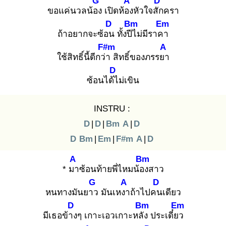
G
A
D
ขอแค่นวลน้อง
เปิดห้อง
หัวใจสัก
ครา
D
Bm
Em
ถ้าอยากจะซ้อน
ทั้งปีไ
ม่มีราคา
F#m
A
ใช้สิทธิ์นี้ดีกว่า
สิทธิ์ของภรรยา
D
ซ้อนได้ไ
ม่เขิน
INSTRU :
D
|
D
|
Bm
A
|
D
D
Bm
|
Em
|
F#m
A
|
D
A
Bm
* มา
ซ้อนท้ายพี่ไหมน้อง
สาว
G
A
D
หนทางมันยาว
มันเหงา
ถ้าไปคน
เดียว
D
Bm
Em
มีเธอข้าง
ๆ เกาะเอวเกาะหลัง
ประเดี๋ยว