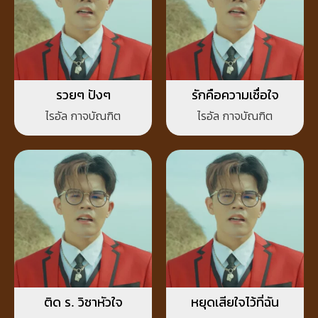
รวยๆ ปังๆ
รักคือความเชื่อใจ
ไรอัล กาจบัณฑิต
ไรอัล กาจบัณฑิต
ติด ร. วิชาหัวใจ
หยุดเสียใจไว้ที่ฉัน