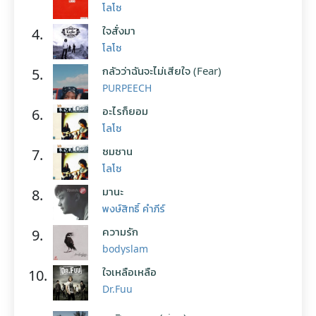
โลโซ
ใจสั่งมา
4.
โลโซ
กลัวว่าฉันจะไม่เสียใจ (Fear)
5.
PURPEECH
อะไรก็ยอม
6.
โลโซ
ซมซาน
7.
โลโซ
มานะ
8.
พงษ์สิทธิ์ คำภีร์
ความรัก
9.
bodyslam
ใจเหลือเหลือ
10.
Dr.Fuu