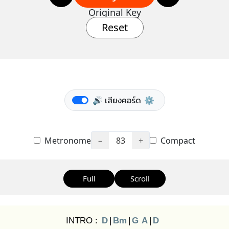
Original Key
Reset
🔊 เสียงคอร์ด
⚙️
Metronome
−
83
+
Compact
Full
Scroll
INTRO :
D
|
Bm
|
G
A
|
D