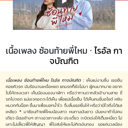
เนื้อเพลง ซ้อนท้ายพี่ไหม ·
ไรอัล กา
จบัณฑิต
เนื้อเพลง ซ้อนท้ายพี่ไหม ไรอัล กาจบัณฑิต :
เห็นแม่งามชื่น เธอยืน
คอยคิวรถ มันร้อนจนเหงื่อหยด แถมรถก็ยังไม่มา ผู้คนมากมาย อยาก
ไปให้ตรงเวลา เห็นน้องมองนาฬิกา หรือว่ากานดากลัวเข้างานสาย ขี่
รถไปจอด แม่เอวคอดจะได้เห็น เผื่อแม่เนื้อเย็น ได้เห็นคนขี่มอไซด์ หยิบ
หมวกกันน็อค ขึ้นมาเพื่อบอกน้ำใจ จิ้มลิ้มเธอยิ้มให้ หรือว่ามีใจถึงได้แล
เหลียว * มาซ้อนท้ายพี่ไหมน้องสาว หนทางมันยาว มันเหงาถ้าไปคน
เดียว มีเธอข้างๆ เกาะเอวเกาะหลัง ประเดี๋ยว จะบิดเร่งให้เต็มเหนี่ยว ไม่
เลาะไม่เลี้ยวพี่ให้สัญญา พี่ไปส่งให้และไม่คิดเงินทอง ขอแค่นวลน้อง