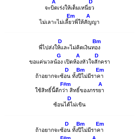
A
D
จะบิด
เร่งให้เต็มเหนี่ยว
Em
A
ไม่เลาะไม่เลี้ยว
พี่ให้สัญ
ญา
D
Bm
พี่ไปส่งให้แ
ละไม่คิดเงินทอง
G
A
D
ขอแค่นวลน้อง
เปิดห้อง
หัวใจสัก
ครา
D
Bm
Em
ถ้าอยากจะซ้อน
ทั้งปีไ
ม่มีราคา
F#m
A
ใช้สิทธิ์นี้ดีกว่า
สิทธิ์ของภรรยา
D
ซ้อนได้ไ
ม่เขิน
D
Bm
Em
ถ้าอยากจะซ้อน
ทั้งปีไ
ม่มีราคา
F#m
A