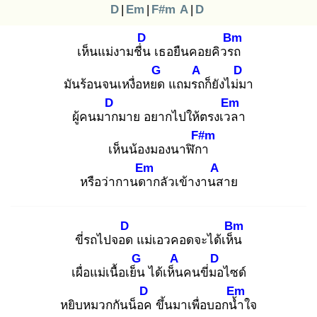
D
|
Em
|
F#m
A
|
D
D
Bm
เห็นแม่งามชื่น
เธอยืนคอยคิวรถ
G
A
D
มันร้อนจนเหงื่อหยด
แถมรถ
ก็ยังไม่ม
า
D
Em
ผู้คนมาก
มาย อยากไปให้ตรงเวล
า
F#m
เห็นน้องมองนาฬิกา
Em
A
หรือว่ากานดา
กลัวเข้างานส
าย
D
Bm
ขี่รถไปจอด
แม่เอวคอดจะได้เห็น
G
A
D
เผื่อแม่เนื้อเย็น
ได้เห็น
คนขี่มอ
ไซด์
D
Em
หยิบหมวกกันน็อค
ขึ้นมาเพื่อบอกน้ำ
ใจ