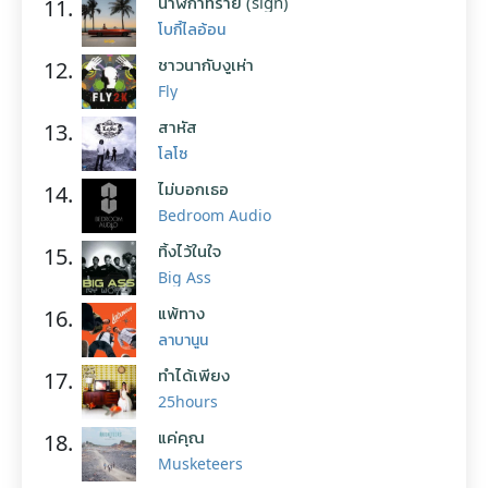
นาฬิกาทราย (sign)
11.
โบกี้ไลอ้อน
ชาวนากับงูเห่า
12.
Fly
สาหัส
13.
โลโซ
ไม่บอกเธอ
14.
Bedroom Audio
ทิ้งไว้ในใจ
15.
Big Ass
แพ้ทาง
16.
ลาบานูน
ทำได้เพียง
17.
25hours
แค่คุณ
18.
Musketeers