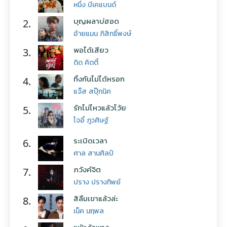
หนึ่ง บีเคแบนด์
บุญผลาบ่ฮอด
2.
อ้ายแมน ภิสิทธิ์พงษ์
พอได้เสียว
3.
ดิด คิตตี้
ทิ้งกันไม่ได้หรอก
4.
แจ๊ส สปุ๊กนิค
รักไม่ไหวแล้วโว้ย
5.
โจอี้ ภูวศิษฐ์
ระเบิดเวลา
6.
ศาล สานศิลป์
ภวังค์จิต
7.
ปราง ปรางทิพย์
สิลืมเขาแล้วล่ะ
8.
เน็ค นฤพล