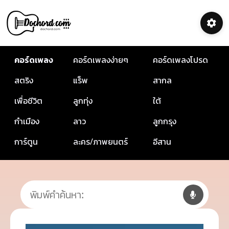
คอร์ดเพลง
คอร์ดเพลงง่ายๆ
คอร์ดเพลงโปรด
สตริง
แร็พ
สากล
เพื่อชีวิต
ลูกทุ่ง
ใต้
กำเมือง
ลาว
ลูกกรุง
การ์ตูน
ละคร/ภาพยนตร์
อีสาน