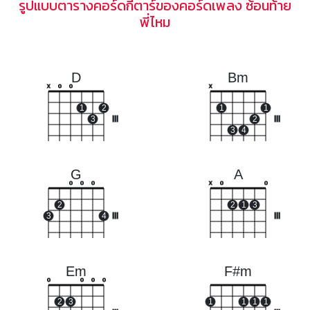
รูปแบบตารางคอร์ดกีตาร์ของคอร์ดเพลง ซ้อนท้าย
พี่ไหม
D
Bm
x
o
o
x
1
2
1
1
3
III
2
III
3
4
G
A
o
o
o
x
o
o
2
2
1
3
3
4
III
III
Em
F#m
o
o
o
o
2
3
1
1
1
1