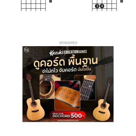
III
III
3
4
SPONSORED