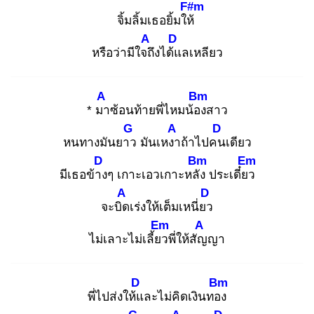
F#m
จิ้มลิ้มเธอยิ้มให้
A
D
หรือว่ามีใจถึ
งได้แ
ลเหลียว
A
Bm
* มา
ซ้อนท้ายพี่ไหมน้อง
สาว
G
A
D
หนทางมันยาว
มันเหงา
ถ้าไปคน
เดียว
D
Bm
Em
มีเธอข้าง
ๆ เกาะเอวเกาะหลัง
ประเดี๋ยว
A
D
จะบิด
เร่งให้เต็มเหนี่ยว
Em
A
ไม่เลาะไม่เลี้ยว
พี่ให้สัญ
ญา
D
Bm
พี่ไปส่งให้แ
ละไม่คิดเงินทอง