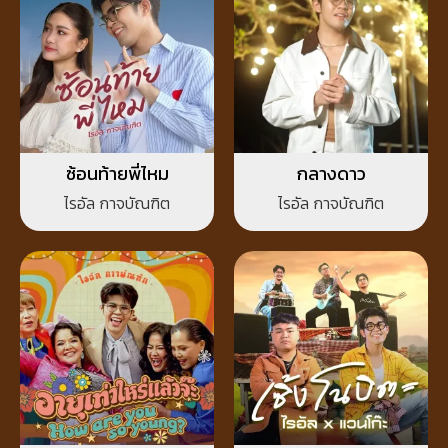
ซ้อนท้ายพี่ไหม
กลางดาว
ไรอัล กาจบัณฑิต
ไรอัล กาจบัณฑิต