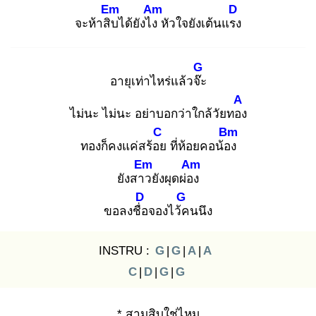
Em
Am
D
จะห้าสิบ
ได้ยังไง
หัวใจยังเต้นแรง
G
อายุเท่าไหร่แล้วจ๊ะ
A
ไม่นะ ไม่นะ อย่าบอกว่าใกล้วัยทอง
C
Bm
ทองก็คงแค่สร้อย
ที่ห้อยคอน้อง
Em
Am
ยังสาว
ยังผุดผ่อง
D
G
ขอลงชื่อ
จองไว้ค
นนึง
INSTRU :
G
|
G
|
A
|
A
C
|
D
|
G
|
G
* สามสิบใช่ไหม