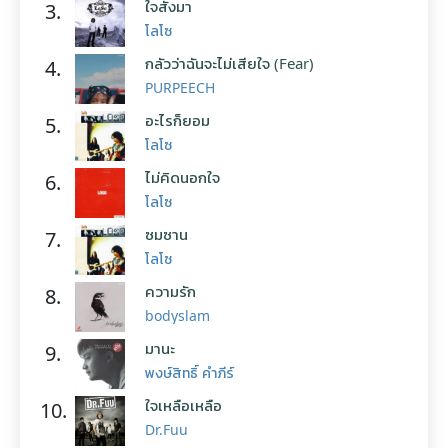
ใจสั่งมา
3.
โลโซ
กลัวว่าฉันจะไม่เสียใจ (Fear)
4.
PURPEECH
อะไรก็ยอม
5.
โลโซ
ไม่คิดนอกใจ
6.
โลโซ
ซมซาน
7.
โลโซ
ความรัก
8.
bodyslam
มานะ
9.
พงษ์สิทธิ์ คำภีร์
ใจเหลือเหลือ
10.
Dr.Fuu