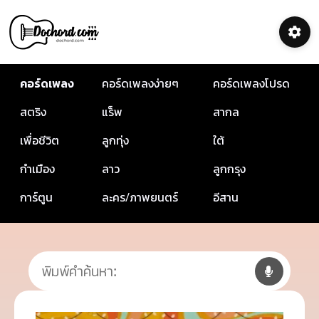
คอร์ดเพลง
คอร์ดเพลงง่ายๆ
คอร์ดเพลงโปรด
สตริง
แร็พ
สากล
เพื่อชีวิต
ลูกทุ่ง
ใต้
กำเมือง
ลาว
ลูกกรุง
การ์ตูน
ละคร/ภาพยนตร์
อีสาน