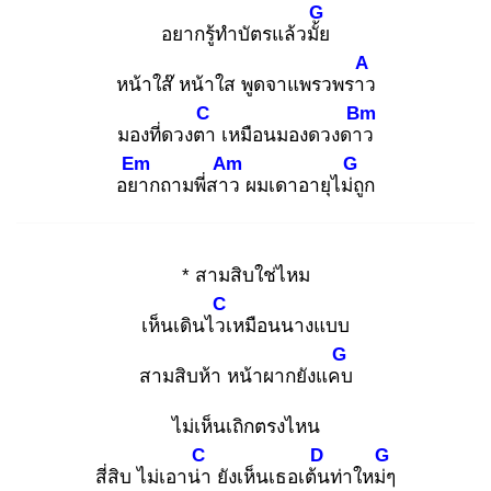
G
อยากรู้ทำบัตรแล้วมั้ย
A
หน้าใส๊ หน้าใส พูดจาแพรวพราว
C
Bm
มองที่ดวงตา
เหมือนมองดวงดาว
Em
Am
G
อยา
กถามพี่สาว
ผมเดาอายุไม่ถู
ก
* สามสิบใช่ไหม
C
เห็นเดินไวเ
หมือนนางแบบ
G
สามสิบห้า หน้าผากยังแคบ
ไม่เห็นเถิกตรงไหน
C
D
G
สี่สิบ ไม่เอาน่า
ยังเห็นเธอเต้น
ท่าใหม่ๆ