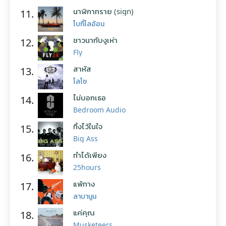
นาฬิกาทราย (sign)
11.
โบกี้ไลอ้อน
ชาวนากับงูเห่า
12.
Fly
สาหัส
13.
โลโซ
ไม่บอกเธอ
14.
Bedroom Audio
ทิ้งไว้ในใจ
15.
Big Ass
ทำได้เพียง
16.
25hours
แพ้ทาง
17.
ลาบานูน
แค่คุณ
18.
Musketeers