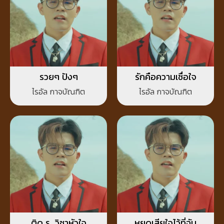
รวยๆ ปังๆ
รักคือความเชื่อใจ
ไรอัล กาจบัณฑิต
ไรอัล กาจบัณฑิต
ติด ร. วิชาหัวใจ
หยุดเสียใจไว้ที่ฉัน