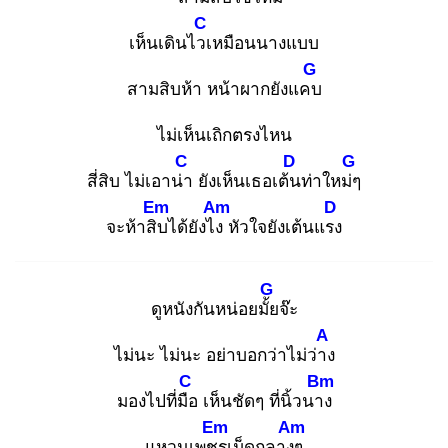
C
เห็นเดินไวเ
หมือนนางแบบ
G
สามสิบห้า หน้าผากยังแคบ
ไม่เห็นเถิกตรงไหน
C
D
G
สี่สิบ ไม่เอาน่า
ยังเห็นเธอเต้น
ท่าใหม่ๆ
Em
Am
D
จะห้าสิบ
ได้ยังไง
หัวใจยังเต้นแรง
G
ดูหนังกันหน่อยมั้ย
จ๊ะ
A
ไม่นะ ไม่นะ อย่าบอกว่าไม่ว่าง
C
Bm
มองไปที่มือ
เห็นชัดๆ ที่นิ้วนาง
Em
Am
แหวนเพชร
เม็ดกลางๆ