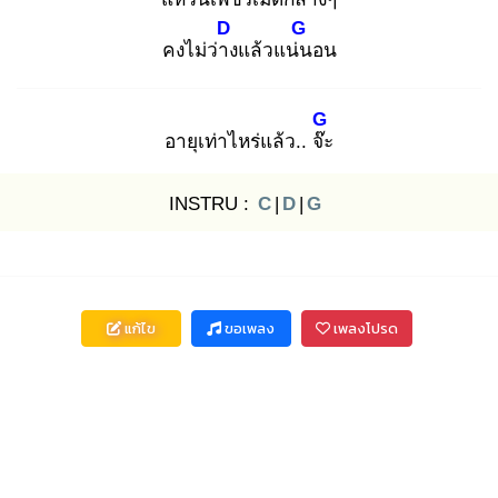
D
G
คงไม่ว่าง
แล้วแน่น
อน
G
อายุเท่าไหร่แล้ว.. จ๊ะ
INSTRU :
C
|
D
|
G
แก้ไข
ขอเพลง
เพลงโปรด