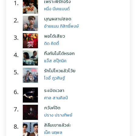
เพราะพี่รักจริง
1.
หนึ่ง บีเคแบนด์
บุญผลาบ่ฮอด
2.
อ้ายแมน ภิสิทธิ์พงษ์
พอได้เสียว
3.
ดิด คิตตี้
ทิ้งกันไม่ได้หรอก
4.
แจ๊ส สปุ๊กนิค
รักไม่ไหวแล้วโว้ย
5.
โจอี้ ภูวศิษฐ์
ระเบิดเวลา
6.
ศาล สานศิลป์
ภวังค์จิต
7.
ปราง ปรางทิพย์
สิลืมเขาแล้วล่ะ
8.
เน็ค นฤพล