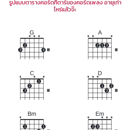
รูปแบบตารางคอร์ดกีตาร์ของคอร์ดเพลง อายุเท่า
ไหร่แล้วจ๊ะ
G
A
o
o
o
x
o
o
2
2
1
3
3
4
III
III
C
D
x
o
o
x
o
o
1
2
1
2
3
III
3
III
Bm
Em
x
o
o
o
o
1
1
2
3