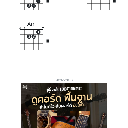
2
III
III
3
4
Am
x
o
o
1
2
3
III
SPONSORED