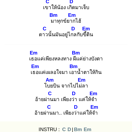
C
D
เขา
ให้น้อง เกิด
มาเจ็บ
Bm
Em
มา
ทุกข์ยาก
ไฮ้
C
D
Em
ดาว
นั้นมันอยู่ไกล
กับขี้ดิ
น
Em
Bm
เธอ
แค่เพียงหลงทาง ผีแ
ค่ย่างบังตา
Em
Bm
เธอ
แค่เผลอใจมา เอา
น้ำตาให้กิน
Am
Em
โบย
บิน จากไปไม่ล
า
C
D
Em
อ้ายผ่าน
มา เพียงว่า
แค่ให้จำ
C
D
Em
อ้ายผ่าน
มา.. เพียงว่า
แค่ให้จำ
INSTRU :
C
D
|
Bm
Em