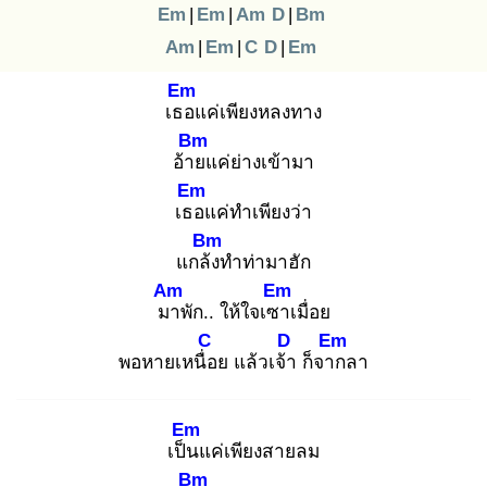
Em
|
Em
|
Am
D
|
Bm
Am
|
Em
|
C
D
|
Em
Em
เธอ
แค่เพียงหลงทาง
Bm
อ้าย
แค่ย่างเข้ามา
Em
เธอ
แค่ทำเพียงว่า
Bm
แกล้ง
ทำท่ามาฮัก
Am
Em
มา
พัก.. ให้ใจเซา
เมื่อย
C
D
Em
พอหายเหนื่อ
ย แล้วเจ้า
ก็จาก
ลา
Em
เป็น
แค่เพียงสายลม
Bm