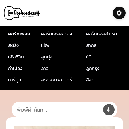
คอร์ดเพลง
คอร์ดเพลงง่ายๆ
คอร์ดเพลงโปรด
สตริง
แร็พ
สากล
เพื่อชีวิต
ลูกทุ่ง
ใต้
กำเมือง
ลาว
ลูกกรุง
การ์ตูน
ละคร/ภาพยนตร์
อีสาน