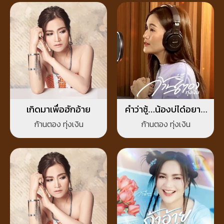
เกิดมาเพื่อฮักอ้าย
คำว่าชู้…น้องบ่ได๋อยาก
เป็น
ก้านตอง ทุ่งเงิน
ก้านตอง ทุ่งเงิน