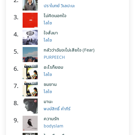
ปราโมทย์ วิเลปะนะ
ไม่คิดนอกใจ
3.
โลโซ
ใจสั่งมา
4.
โลโซ
กลัวว่าฉันจะไม่เสียใจ (Fear)
5.
PURPEECH
อะไรก็ยอม
6.
โลโซ
ซมซาน
7.
โลโซ
มานะ
8.
พงษ์สิทธิ์ คำภีร์
ความรัก
9.
bodyslam