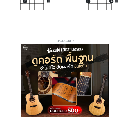
3
III
3
4
III
SPONSORED