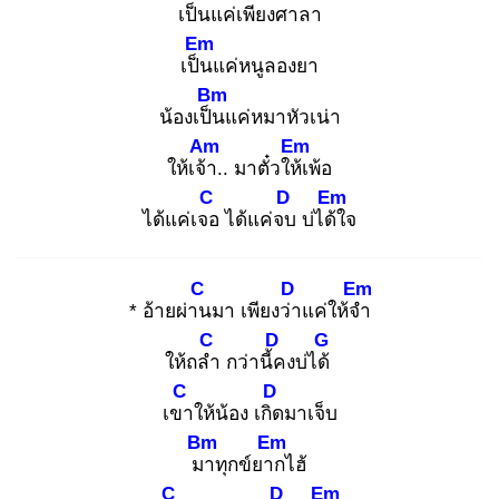
เป็น
แค่เพียงศาลา
Em
เป็น
แค่หนูลองยา
Bm
น้องเป็น
แค่หมาหัวเน่า
Am
Em
ให้เจ้า
.. มาตั๋วให้เ
พ้อ
C
D
Em
ได้แค่เจอ
ได้แค่จบ
บ่ได้ใ
จ
C
D
Em
* อ้ายผ่าน
มา เพียงว่า
แค่ให้จำ
C
D
G
ให้ถลำ
กว่านี้ค
งบ่ได้
C
D
เขา
ให้น้อง เกิด
มาเจ็บ
Bm
Em
มา
ทุกข์ยาก
ไฮ้
C
D
Em