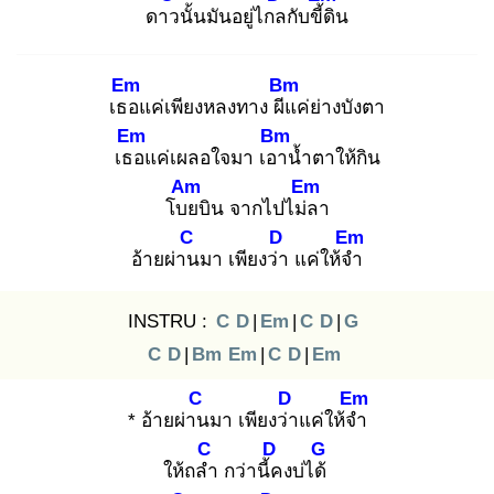
ดาว
นั้นมันอยู่ไกล
กับขี้ดิ
น
Em
Bm
เธอ
แค่เพียงหลงทาง ผีแ
ค่ย่างบังตา
Em
Bm
เธอ
แค่เผลอใจมา เอา
น้ำตาให้กิน
Am
Em
โบย
บิน จากไปไม่ล
า
C
D
Em
อ้ายผ่าน
มา เพียงว่า
แค่ให้จำ
INSTRU :
C
D
|
Em
|
C
D
|
G
C
D
|
Bm
Em
|
C
D
|
Em
C
D
Em
* อ้ายผ่าน
มา เพียงว่า
แค่ให้จำ
C
D
G
ให้ถลำ
กว่านี้ค
งบ่ได้