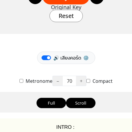
Original Key
Reset
🔊 เสียงคอร์ด
⚙️
Metronome
−
70
+
Compact
Full
Scroll
INTRO :