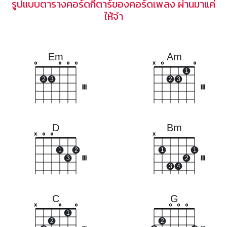
รูปแบบตารางคอร์ดกีตาร์ของคอร์ดเพลง ผ่านมาแค่
ให้จำ
Em
Am
o
o
o
o
x
o
o
1
2
3
2
3
III
III
D
Bm
x
o
o
x
1
2
1
1
3
III
2
III
3
4
C
G
x
o
o
o
o
o
1
2
2