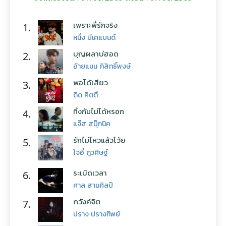
เพราะพี่รักจริง
1.
หนึ่ง บีเคแบนด์
บุญผลาบ่ฮอด
2.
อ้ายแมน ภิสิทธิ์พงษ์
พอได้เสียว
3.
ดิด คิตตี้
ทิ้งกันไม่ได้หรอก
4.
แจ๊ส สปุ๊กนิค
รักไม่ไหวแล้วโว้ย
5.
โจอี้ ภูวศิษฐ์
ระเบิดเวลา
6.
ศาล สานศิลป์
ภวังค์จิต
7.
ปราง ปรางทิพย์