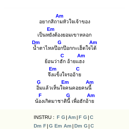
Am
อยากสิถาม
หัวใจเจ้าของ
Em
เป็นหยัง
ต้องยอมเขาหลอก
Dm
G
Am
น้ำ
ตาไหลป๊อก
ป๊อกกะเฮ็ดใจได้
C
Am
ย้อนว่าฮัก
อ้ายแฮง
Em
C
จึงแ
ข็งใจรออ้าย
G
Em
Am
อิ่ม
แล้วเห็นใจค
นคอยคนนี้
F
G
Am
น้อง
เกิดมาชาตินี้
เพื่อฮักอ้าย
INSTRU :
F
G
|
Am
|
F
G
|
C
Dm
F
|
G
Em
Am
|
Dm
G
|
C