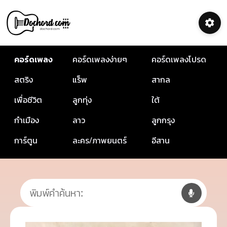
คอร์ดเพลง
คอร์ดเพลงง่ายๆ
คอร์ดเพลงโปรด
สตริง
แร็พ
สากล
เพื่อชีวิต
ลูกทุ่ง
ใต้
กำเมือง
ลาว
ลูกกรุง
การ์ตูน
ละคร/ภาพยนตร์
อีสาน