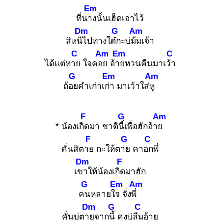
Em
ที่นาง
นั้นเฮ็ดเอาไว้
Dm
G
Am
สิหนีไ
ปทางใด๋ก
ะบ่ม้ม
เจ้า
C
Am
Em
C
ได้แต่หาย
ใจคอย
อ้าย
หวนคืนมาเว้า
G
Em
Am
ถ้อย
คำเก่าเก่า
มาเว้าใส่หู
F
G
Am
* น้องเกิด
มา ชาตินี้เ
พื่อฮักอ้าย
F
G
C
คั่นสิตาย
กะให้ตาย
คาอก
พี่
Dm
F
เขา
ให้น้องเกิด
มาฮัก
G
Em
Am
คน
หลายใจ
จั่งพี่
Dm
G
C
คั่นบ่ตาย
จากนี้
คงบ่ลืม
อ้าย