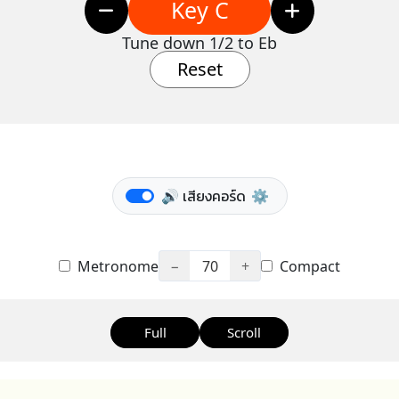
Key C
Tune down 1/2 to Eb
Reset
🔊 เสียงคอร์ด
⚙️
Metronome
−
70
+
Compact
Full
Scroll