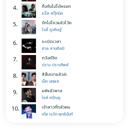
ทิ้งกันไม่ได้หรอก
4.
แจ๊ส สปุ๊กนิค
รักไม่ไหวแล้วโว้ย
5.
โจอี้ ภูวศิษฐ์
ระเบิดเวลา
6.
ศาล สานศิลป์
ภวังค์จิต
7.
ปราง ปรางทิพย์
สิลืมเขาแล้วล่ะ
8.
เน็ค นฤพล
แพ้แล้วพาล
9.
ไอซ์ ศรัณยู
เจ้าสาวที่กลัวฝน
10.
เต๋อ เรวัต พุทธินันท์