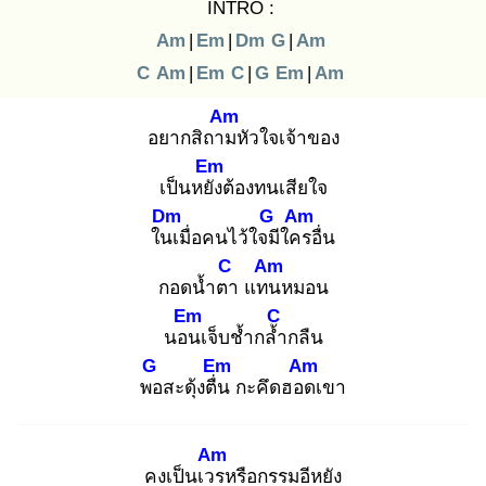
INTRO :
Am
|
Em
|
Dm
G
|
Am
C
Am
|
Em
C
|
G
Em
|
Am
Am
อยากสิถาม
หัวใจเจ้าของ
Em
เป็นหยัง
ต้องทนเสียใจ
Dm
G
Am
ในเ
มื่อคนไว้ใจมี
ใคร
อื่น
C
Am
กอดน้ำตา
แทน
หมอน
Em
C
นอน
เจ็บช้ำกล้ำ
กลืน
G
Em
Am
พอ
สะดุ้งตื่น
กะคึดฮอด
เขา
Am
คงเป็นเวร
หรือกรรมอีหยัง