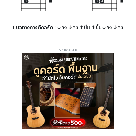
3
III
3
4
III
แนวทางการตีคอร์ด
: ↓ลง ↓ลง ↑ขึ้น ↑ขึ้น↓ลง ↓ลง
SPONSORED