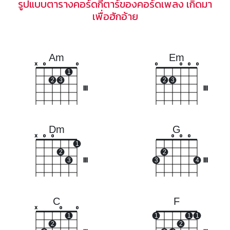
รูปแบบตารางคอร์ดกีตาร์ของคอร์ดเพลง เกิดมา
เพื่อฮักอ้าย
Am
Em
x
o
o
o
o
o
o
1
2
3
2
3
III
III
Dm
G
x
o
o
o
o
o
1
2
2
3
III
3
4
III
C
F
x
o
o
1
1
1
1
2
2