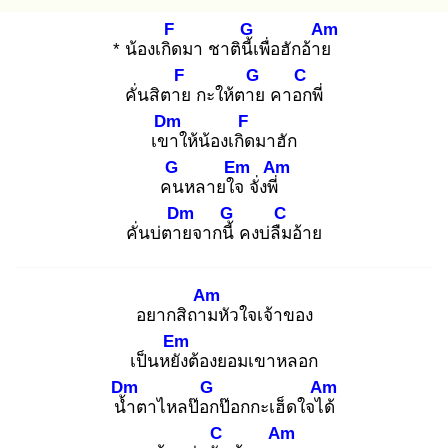
F
G
Am
* น้องเกิด
มา ชาตินี้เ
พื่อฮักอ้าย
F
G
C
คั่นสิตาย
กะให้ตาย
คาอก
พี่
Dm
F
เขา
ให้น้องเกิด
มาฮัก
G
Em
Am
คน
หลายใจ
จั่งพี่
Dm
G
C
คั่นบ่ตาย
จากนี้
คงบ่ลืม
อ้าย
Am
อยากสิถาม
หัวใจเจ้าของ
Em
เป็นหยัง
ต้องยอมเขาหลอก
Dm
G
Am
น้ำ
ตาไหลป๊อก
ป๊อกกะเฮ็ดใจได้
C
Am