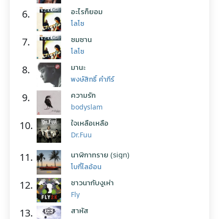
อะไรก็ยอม
6.
โลโซ
ซมซาน
7.
โลโซ
มานะ
8.
พงษ์สิทธิ์ คำภีร์
ความรัก
9.
bodyslam
ใจเหลือเหลือ
10.
Dr.Fuu
นาฬิกาทราย (sign)
11.
โบกี้ไลอ้อน
ชาวนากับงูเห่า
12.
Fly
สาหัส
13.