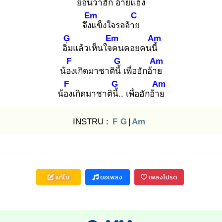
ย้อนว่าฮัก
อ้ายแฮง
Em
C
จึงแ
ข็งใจรออ้าย
G
Em
Am
อิ่ม
แล้วเห็นใจค
นคอยคนนี้
F
G
Am
น้อง
เกิดมาชาตินี้
เพื่อฮักอ้าย
F
G
Am
น้อง
เกิดมาชาตินี้.
. เพื่อฮักอ้าย
INSTRU :
F
G
|
Am
แก้ไข
ขอเพลง
เพลงโปรด