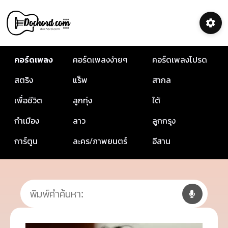
คอร์ดเพลง
คอร์ดเพลงง่ายๆ
คอร์ดเพลงโปรด
สตริง
แร็พ
สากล
เพื่อชีวิต
ลูกทุ่ง
ใต้
กำเมือง
ลาว
ลูกกรุง
การ์ตูน
ละคร/ภาพยนตร์
อีสาน