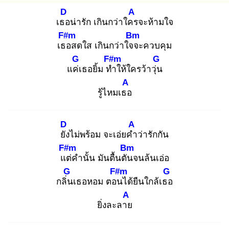
D
A
เธอ
น่ารัก เกินกว่าใคร
จะห้ามใจ
F#m
Bm
เธอ
สดใส เกินกว่าใจจ
ะควบคุม
G
F#m
G
แค่เ
ธอยิ้ม ทำ
ให้ใครว้าวุ่น
A
รู้ไหมเธอ
D
A
ยัง
ไม่พร้อม จะเอ่ยคำ
ว่ารักกัน
F#m
Bm
แต่
คำนั้น มันตื้นตัน
จนล้นเอ่อ
G
F#m
G
กลิ่น
เธอหอม ตอน
ได้ยืนใกล้เธอ
A
ยิ่งละลาย