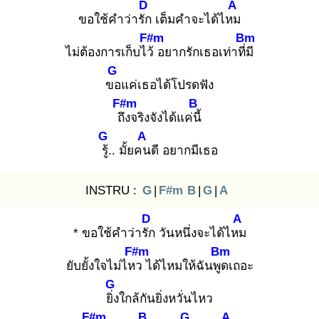
D
A
ขอใช้คำว่ารัก
เต็มคำจะได้ไหม
F#m
Bm
ไม่ต้องการเก็บไว้
อยากรักเธอเท่าที่มี
G
ขอ
แค่เธอได้โปรดฟัง
F#m
B
ถึง
จริงจังได้แค่นี้
G
A
รู้.
. มั้ยคน
ดี อยากมีเธอ
INSTRU :
G
|
F#m
B
|
G
|
A
D
A
* ขอใช้คำว่ารัก
วันหนึ่งจะได้ไหม
F#m
Bm
ยับยั้งใจไม่ไหว
ได้ไหมให้ฉันพูด
เถอะ
G
ยิ่ง
ใกล้กันยิ่งหวั่นไหว
F#m
B
G
A