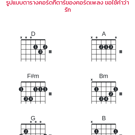
รูปแบบตารางคอร์ดกีตาร์ของคอร์ดเพลง ขอใช้คำว่า
รัก
D
A
x
o
o
x
o
o
1
2
2
1
3
3
III
III
F#m
Bm
x
1
1
1
1
1
1
III
2
III
3
4
3
4
G
B
o
o
o
x
2
1
1