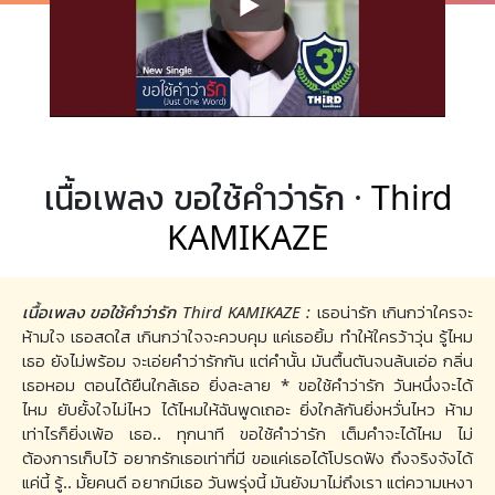
เนื้อเพลง ขอใช้คำว่ารัก ·
Third
KAMIKAZE
เนื้อเพลง ขอใช้คำว่ารัก Third KAMIKAZE :
เธอน่ารัก เกินกว่าใครจะ
ห้ามใจ เธอสดใส เกินกว่าใจจะควบคุม แค่เธอยิ้ม ทำให้ใครว้าวุ่น รู้ไหม
เธอ ยังไม่พร้อม จะเอ่ยคำว่ารักกัน แต่คำนั้น มันตื้นตันจนล้นเอ่อ กลิ่น
เธอหอม ตอนได้ยืนใกล้เธอ ยิ่งละลาย * ขอใช้คำว่ารัก วันหนึ่งจะได้
ไหม ยับยั้งใจไม่ไหว ได้ไหมให้ฉันพูดเถอะ ยิ่งใกล้กันยิ่งหวั่นไหว ห้าม
เท่าไรก็ยิ่งเพ้อ เธอ.. ทุกนาที ขอใช้คำว่ารัก เต็มคำจะได้ไหม ไม่
ต้องการเก็บไว้ อยากรักเธอเท่าที่มี ขอแค่เธอได้โปรดฟัง ถึงจริงจังได้
แค่นี้ รู้.. มั้ยคนดี อยากมีเธอ วันพรุ่งนี้ มันยังมาไม่ถึงเรา แต่ความเหงา