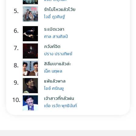
รักไม่ไหวแล้วโว้ย
5.
โจอี้ ภูวศิษฐ์
ระเบิดเวลา
6.
ศาล สานศิลป์
ภวังค์จิต
7.
ปราง ปรางทิพย์
สิลืมเขาแล้วล่ะ
8.
เน็ค นฤพล
แพ้แล้วพาล
9.
ไอซ์ ศรัณยู
เจ้าสาวที่กลัวฝน
10.
เต๋อ เรวัต พุทธินันท์