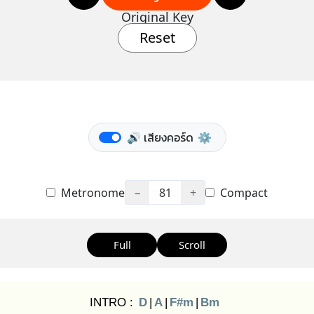
Original Key
Reset
🔊 เสียงคอร์ด
⚙️
Metronome
−
81
+
Compact
Full
Scroll
INTRO :
D
|
A
|
F#m
|
Bm