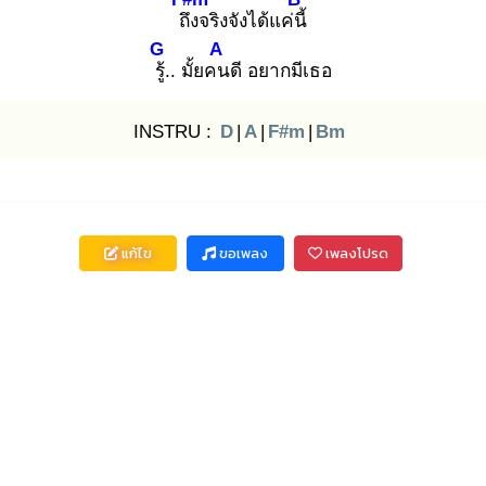
ถึง
จริงจังได้แค่นี้
G
A
รู้.
. มั้ยคน
ดี อยากมีเธอ
INSTRU :
D
|
A
|
F#m
|
Bm
แก้ไข
ขอเพลง
เพลงโปรด