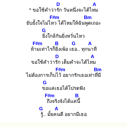
D
A
* ขอใช้คำว่ารัก
วันหนึ่งจะได้ไหม
F#m
Bm
ยับยั้งใจไม่ไหว
ได้ไหมให้ฉันพูด
เถอะ
G
ยิ่ง
ใกล้กันยิ่งหวั่นไหว
F#m
B
G
A
ห้าม
เท่าไรก็ยิ่ง
เพ้อ เธอ
.. ทุกนา
ที
D
A
ขอใช้คำว่ารัก
เต็มคำจะได้ไหม
F#m
Bm
ไม่ต้องการเก็บไว้
อยากรักเธอเท่าที่มี
G
ขอ
แค่เธอได้โปรดฟัง
F#m
B
ถึง
จริงจังได้แค่นี้
G
A
รู้.
. มั้ยคน
ดี อยากมีเธอ