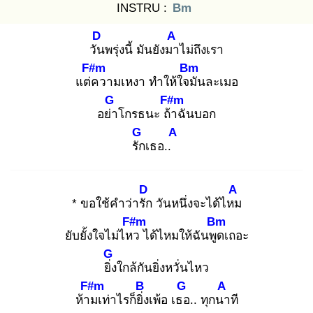
INSTRU :
Bm
D
A
วัน
พรุ่งนี้ มันยังมา
ไม่ถึงเรา
F#m
Bm
แต่ค
วามเหงา ทำให้ใจมั
นละเมอ
G
F#m
อย่า
โกรธนะ ถ้า
ฉันบอก
G
A
รัก
เธอ..
D
A
* ขอใช้คำว่ารัก
วันหนึ่งจะได้ไหม
F#m
Bm
ยับยั้งใจไม่ไหว
ได้ไหมให้ฉันพูด
เถอะ
G
ยิ่ง
ใกล้กันยิ่งหวั่นไหว
F#m
B
G
A
ห้าม
เท่าไรก็ยิ่ง
เพ้อ เธอ
.. ทุกนา
ที