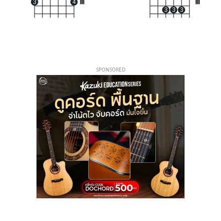
3
4
III
III
3
3
3
SPONSORED