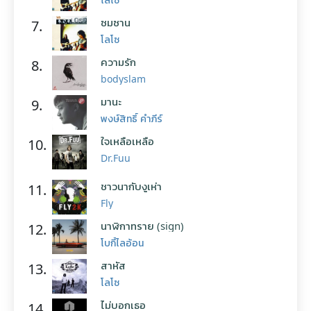
ซมซาน
7.
โลโซ
ความรัก
8.
bodyslam
มานะ
9.
พงษ์สิทธิ์ คำภีร์
ใจเหลือเหลือ
10.
Dr.Fuu
ชาวนากับงูเห่า
11.
Fly
นาฬิกาทราย (sign)
12.
โบกี้ไลอ้อน
สาหัส
13.
โลโซ
ไม่บอกเธอ
14.