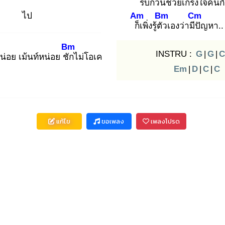
รบกวน
ช่วยเกรงใจคนก
ไป
Am
Bm
Cm
ก็เ
พิ่งรู้ตัว
เองว่ามีปั
ญหา.. 
Bm
INSTRU :
G
|
G
|
C
น่อย เม้นท์หน่อย ชัก
ไม่โอเค
Em
|
D
|
C
|
C
แก้ไข
ขอเพลง
เพลงโปรด