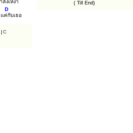
ำลัง
เหงา
( Till End)
D
แค่กั
บเธอ
|
C