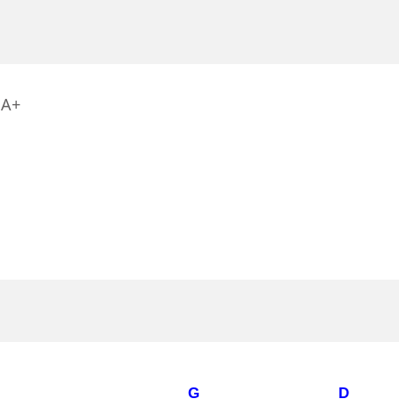
A+
G
D