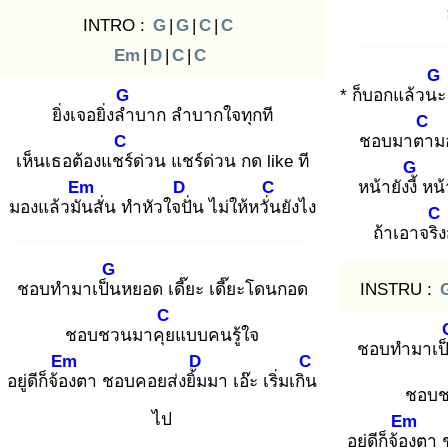
INTRO :
G
|
G
|
C
|
C
Em
|
D
|
C
|
C
G
G
* ก็บอกแล้วนะ
ยิ่งเจอยิ่งลำ
บาก ลำบากใจทุกที
C
C
ชอบมาตา
ม
เห็นเธอต้องแชร์
ด่วน แชร์ด่วน กด like ที
G
Em
D
C
หน้ายังงี้
หน้
มองแล้วมัน
สั่น ทำหัวใจปั่
น ไม่ให้หวั่น
ยังไง
C
ถ้าเอาจริง
G
ชอบทำมาเป็น
หยอด เดี๊ยะ เดี๊ยะโดนกอด
INSTRU :
C
ชอบชวนมาคุย
แบบคนรู้ใจ
ชอบทำมาเป
Em
D
C
อยู่ดีก็จ้อง
ตา ชอบคอยส่งยิ้ม
มา เอ๊ะ เริ่มเกิน
ชอบช
ไป
Em
อยู่ดีก็จ้อง
ตา 