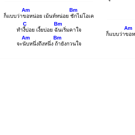
Am
Bm
ก็แบบว่าขอ
หน่อย เม้นท์หน่อย ชัก
ไม่โอเค
C
Bm
Am
ทำงี้บ่
อย เงี้ยบ่อย ฉัน
เริ่มคาใจ
ก็แบบว่าขอ
ห
Am
Bm
จะนับ
หนึ่งถึงหนึ่ง ถ้า
ยังกวนใจ