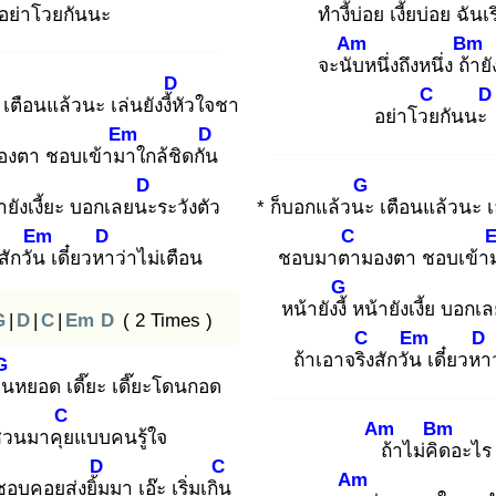
อย่าโวย
กันนะ
ทำงี้บ่
อย เงี้ยบ่อย ฉัน
เ
Am
Bm
จะนับ
หนึ่งถึงหนึ่ง ถ้า
ย
D
C
D
เตือนแล้วนะ เล่นยังงี้หั
วใจชา
อย่าโวย
กันน
Em
D
องตา ชอบเข้ามา
ใกล้ชิดกัน
D
G
ายังเงี้ยะ บอกเลยนะ
ระวังตัว
* ก็บอกแล้วนะ
เตือนแล้วนะ เล่
Em
D
C
สักวัน
เดี๋ยวหา
ว่าไม่เตือน
ชอบมาตา
มองตา ชอบเข้า
G
หน้ายังงี้
หน้ายังเงี้ย บอกเ
G
|
D
|
C
|
Em
D
( 2 Times )
C
Em
D
ถ้าเอาจริง
สักวัน
เดี๋ยวหา
G
็น
หยอด เดี๊ยะ เดี๊ยะโดนกอด
C
Am
Bm
วนมาคุย
แบบคนรู้ใจ
ถ้
าไม่คิด
อะไร
D
C
Am
ชอบคอยส่งยิ้ม
มา เอ๊ะ เริ่มเกิน