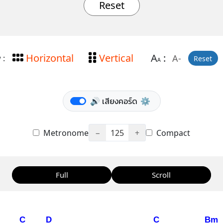
Reset
Horizontal
Vertical
A
:
A-
 :
Reset
A
🔊 เสียงคอร์ด
⚙️
Metronome
−
125
+
Compact
Full
Scroll
C
D
C
Bm