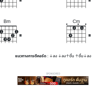
3
III
III
Bm
Cm
x
o
x
2
1
1
1
2
III
4
III
3
4
แนวทางการตีคอร์ด
: ↓ลง ↓ลง↑ขึ้น ↑ขึ้น↓ลง
SPONSORED