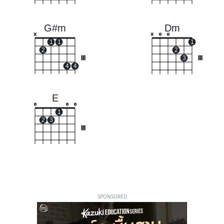
G#m
Dm
x
x
o
o
1
1
1
2
2
III
3
III
4
4
E
o
o
o
1
2
3
III
SPONSORED