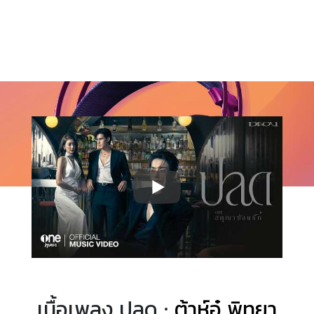
เนื้อเพลง ปลด ·
ต้าห์อู๋ พิทยา