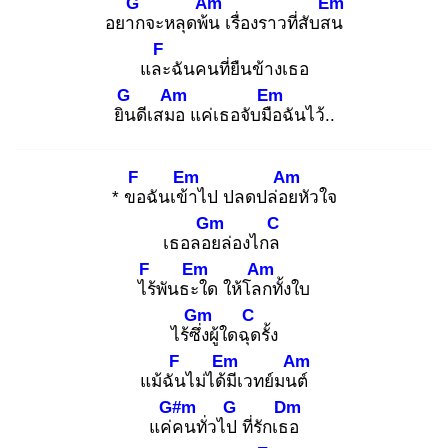
G
Am
Em
อยาก
จะหลุดพ้น
เรื่องราวที่สับสน
F
และ
ฉันคนที่ยืนข้างเธอ
G
Am
Em
ยิน
ดีเสมอ
แค่เธอจับมือ
ฉันไว้..
F
Em
Am
* ขอ
ฉันเข้า
ไป ปลดปล่อย
หัวใจ
Gm
C
เธอลอย
ล่องไกล
F
Em
Am
ไร้
พันธะใ
ด ให้โลก
ทั้งใบ
Gm
C
ไร้ซึ่ง
ผู้ใดฉุด
รั้ง
F
Em
Am
แม้ฉัน
ไม่ได้มี
เวทย์มนต์
G#m
G
Dm
แค่ค
นทั่วไป
ที่รักเธอ