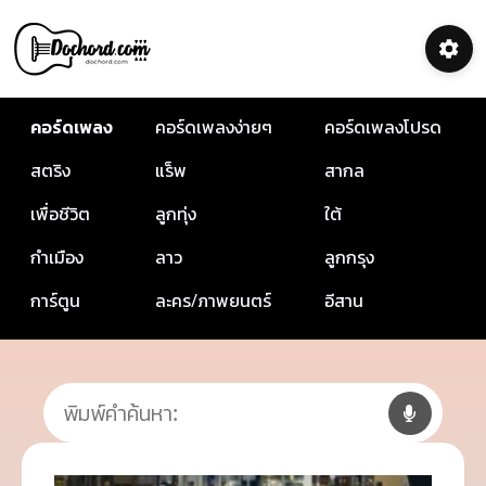
คอร์ดเพลง
คอร์ดเพลงง่ายๆ
คอร์ดเพลงโปรด
สตริง
แร็พ
สากล
เพื่อชีวิต
ลูกทุ่ง
ใต้
กำเมือง
ลาว
ลูกกรุง
การ์ตูน
ละคร/ภาพยนตร์
อีสาน