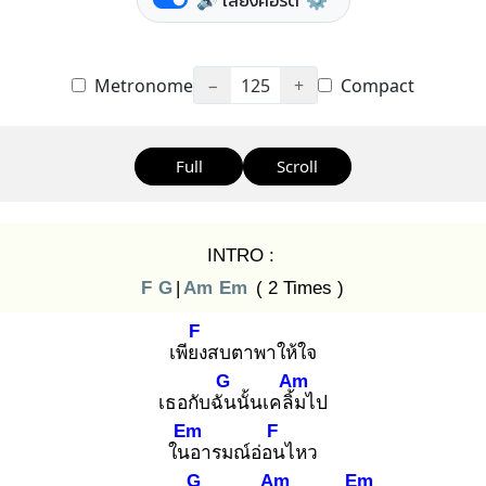
🔊 เสียงคอร์ด
⚙️
Metronome
−
125
+
Compact
Full
Scroll
INTRO :
F
G
|
Am
Em
( 2 Times )
F
เพียง
สบตาพาให้ใจ
G
Am
เธอกับฉัน
นั้นเคลิ้ม
ไป
Em
F
ในอ
ารมณ์อ่อน
ไหว
G
Am
Em