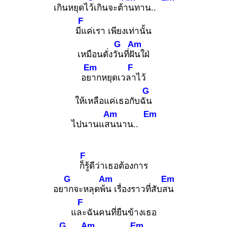
เกินหยุดไว้เ
กินจะต้าน
ทาน..
F
มีแ
ค่เรา เพียงเท่านั้น
G
Am
เหมือนดั่งวัน
ที่ฝัน
ใฝ่
Em
F
อยา
กหยุดเวลา
ไว้
G
ให้เหลือแค่เธอกับฉัน
Am
Em
ไปนานแสน
นาน..
F
ก็รู้
ดีว่าเธอต้องการ
G
Am
Em
อยาก
จะหลุดพ้น
เรื่องราวที่สับสน
F
และ
ฉันคนที่ยืนข้างเธอ
G
Am
Em