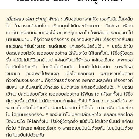
เนื้อเพลง ปลด ต้าห์อู๋ พิทยา :
เพียงสบตาพาให้ใจ เธอกับฉันนั้นเคลิ้ม
ไป ในอารมณ์อ่อนไหว เกินหยุดไว้เกินจะต้านทาน.. มีแค่เรา เพียง
เท่านั้น เหมือนดั่งวันที่ฝันใฝ่ อยากหยุดเวลาไว้ ให้เหลือแค่เธอกับฉัน ไป
นานแสนนาน.. ก็รู้ดีว่าเธอต้องการ อยากจะหลุดพ้น เรื่องราวที่สับสน
และฉันคนที่ยืนข้างเธอ ยินดีเสมอ แค่เธอจับมือฉันไว้.. * ขอฉันเข้าไป
ปลดปล่อยหัวใจ เธอลอยล่องไกล ไร้พันธะใด ให้โลกทั้งใบ ไร้ซึ่งผู้ใดฉุด
รั้ง แม้ฉันไม่ได้มีเวทย์มนต์ แค่คนทั่วไปที่รักเธอ แค่เธอเชื่อใจ จะพาเธอ
โบยบินไปด้วยกัน โบยบินไปด้วยกัน โบยบินไปด้วยกัน ภาพที่เธอ
จินตนา ฉันจะพาไปพบเจอ เมื่อใจเธอกับฉัน ผสานรวมกันด้วย
ท่วงทำนองของเรา.. ก็รู้ดีว่าเธอต้องการ อยากจะหลุดพ้น เรื่องราวที่
สับสน และฉันคนที่ยืนข้างเธอ ยินดีเสมอ แค่เธอจับมือฉันไว้.. * ขอฉัน
เข้าไป ปลดปล่อยหัวใจ เธอลอยล่องไกล ไร้พันธะใด ให้โลกทั้งใบ ไร้ซึ่ง
ผู้ใดฉุดรั้ง แม้ฉันไม่ได้มีเวทย์มนต์ แค่คนทั่วไป ที่รักเธอ แค่เธอเชื่อใจ จะ
พาเธอโบยบินไปด้วยกัน ปลดปล่อยมัน ให้เป็นไป แค่เธอฟัง เสียงข้าง
ใน ใจที่มันเรียกร้อง.. * ขอฉันเข้าไป ปลดปล่อยหัวใจ เธอลอยล่องไกล
ไร้พันธะใด ให้โลกทั้งใบ ไร้ซึ่งผู้ใดฉุดรั้ง แม้ฉันไม่ได้มีเวทย์มนต์ แค่คน
ทั่วไป ที่รักเธอ แค่เธอเชื่อใจ จะพาเธอโบยบินไปด้วยกัน โบยบินไปด้วย
กัน โบยบินไปด้วยกัน