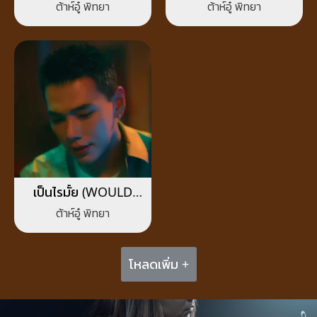
BOY)
ต้าห์อู๋ พิทยา
ต้าห์อู๋ พิทยา
เป็นไรมั้ย (WOULD
YOU MIND?)
ต้าห์อู๋ พิทยา
โหลดเพิ่ม +