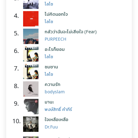
โลโซ
ไม่คิดนอกใจ
4.
โลโซ
กลัวว่าฉันจะไม่เสียใจ (Fear)
5.
PURPEECH
อะไรก็ยอม
6.
โลโซ
ซมซาน
7.
โลโซ
ความรัก
8.
bodyslam
มานะ
9.
พงษ์สิทธิ์ คำภีร์
ใจเหลือเหลือ
10.
Dr.Fuu