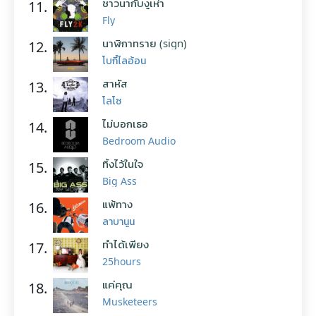
ชาวนากับงูเห่า
11.
Fly
นาฬิกาทราย (sign)
12.
โบกี้ไลอ้อน
สาหัส
13.
โลโซ
ไม่บอกเธอ
14.
Bedroom Audio
ทิ้งไว้ในใจ
15.
Big Ass
แพ้ทาง
16.
ลาบานูน
ทำได้เพียง
17.
25hours
แค่คุณ
18.
Musketeers