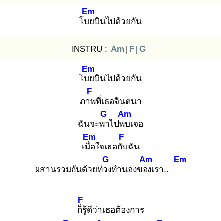
Em
โบย
บินไปด้วยกัน
INSTRU :
Am
|
F
|
G
Em
โบย
บินไปด้วยกัน
F
ภาพ
ที่เธอจินตนา
G
Am
ฉันจะพา
ไปพบ
เจอ
Em
F
เมื่อ
ใจเธอกับ
ฉัน
G
Am
Em
ผสานรวมกันด้วยท่วง
ทำนองของ
เรา..
F
ก็รู้
ดีว่าเธอต้องการ