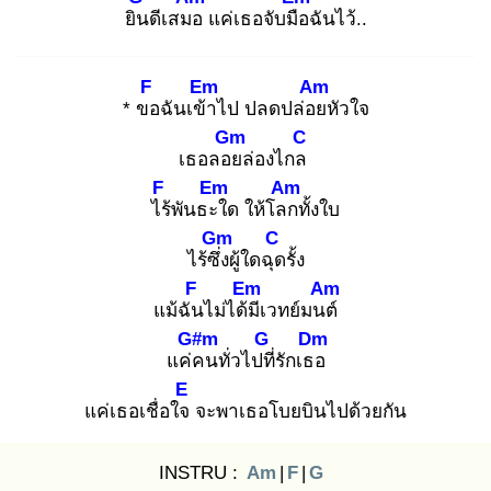
ยิน
ดีเสมอ
แค่เธอจับมือ
ฉันไว้..
F
Em
Am
* ขอ
ฉันเข้า
ไป ปลดปล่อย
หัวใจ
Gm
C
เธอลอย
ล่องไกล
F
Em
Am
ไร้
พันธะใ
ด ให้โลก
ทั้งใบ
Gm
C
ไร้ซึ่ง
ผู้ใดฉุด
รั้ง
F
Em
Am
แม้ฉัน
ไม่ได้มี
เวทย์มนต์
G#m
G
Dm
แค่ค
นทั่วไปที่
รักเธอ
E
แค่เธอเชื่อใจ
จะพาเธอโบยบินไปด้วยกัน
INSTRU :
Am
|
F
|
G