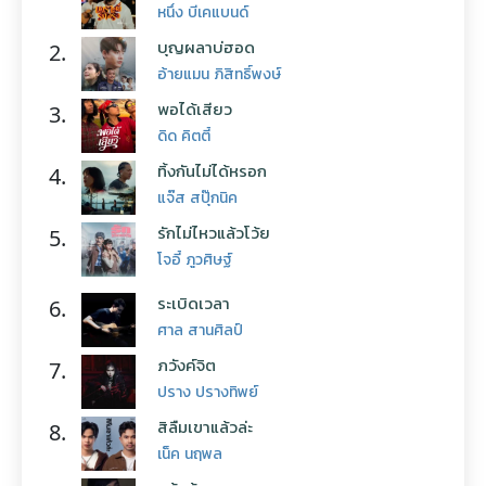
หนึ่ง บีเคแบนด์
บุญผลาบ่ฮอด
2.
อ้ายแมน ภิสิทธิ์พงษ์
พอได้เสียว
3.
ดิด คิตตี้
ทิ้งกันไม่ได้หรอก
4.
แจ๊ส สปุ๊กนิค
รักไม่ไหวแล้วโว้ย
5.
โจอี้ ภูวศิษฐ์
ระเบิดเวลา
6.
ศาล สานศิลป์
ภวังค์จิต
7.
ปราง ปรางทิพย์
สิลืมเขาแล้วล่ะ
8.
เน็ค นฤพล