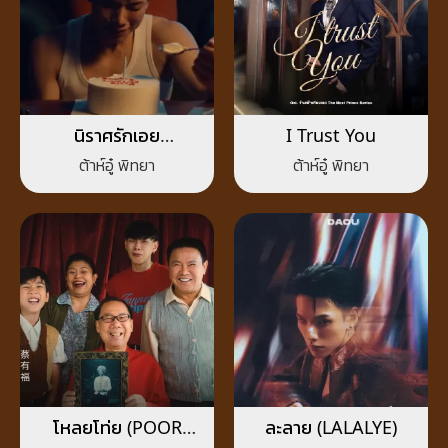
นิราศรักเอย
I Trust You
(FAREWELL)
ต้าห์อู๋ พิทยา
ต้าห์อู๋ พิทยา
โหลยโท่ย (POOR
ละลาย (LALALYE)