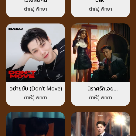
ต้าห์อู๋ พิทยา
ต้าห์อู๋ พิทยา
อย่าขยับ (Don’t Move)
นิราศรักเอย
(FAREWELL)
ต้าห์อู๋ พิทยา
ต้าห์อู๋ พิทยา