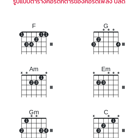
รูปแบบตารางคอร์ดกีตาร์ของคอร์ดเพลง ปลด
F
G
o
o
o
1
1
1
2
2
3
4
III
3
4
III
Am
Em
x
o
o
o
o
o
o
1
2
3
2
3
III
III
Gm
C
o
o
x
o
o
1
1
2
2
3
4
III
3
III