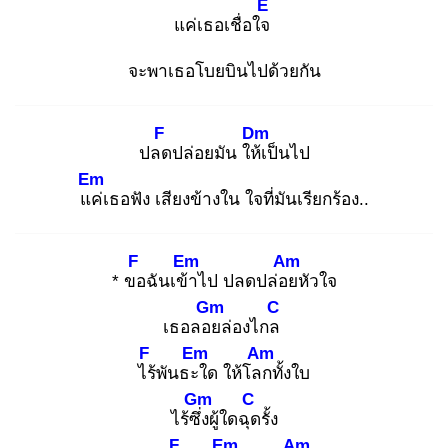
E
แค่เธอเชื่อใจ
จะพาเธอโบยบินไปด้วยกัน
F
Dm
ปลด
ปล่อยมัน ให้เ
ป็นไป
Em
แค่
เธอฟัง เสียงข้างใน ใจที่มันเรียกร้อง..
F
Em
Am
* ขอ
ฉันเข้า
ไป ปลดปล่อย
หัวใจ
Gm
C
เธอลอย
ล่องไกล
F
Em
Am
ไร้
พันธะใ
ด ให้โลก
ทั้งใบ
Gm
C
ไร้ซึ่ง
ผู้ใดฉุด
รั้ง
F
Em
Am