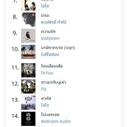
7.
โลโซ
มานะ
8.
พงษ์สิทธิ์ คำภีร์
ความรัก
9.
bodyslam
นาฬิกาทราย (sign)
10.
โบกี้ไลอ้อน
ใจเหลือเหลือ
11.
Dr.Fuu
ชาวนากับงูเห่า
12.
Fly
สาหัส
13.
โลโซ
ไม่บอกเธอ
14.
Bedroom Audio