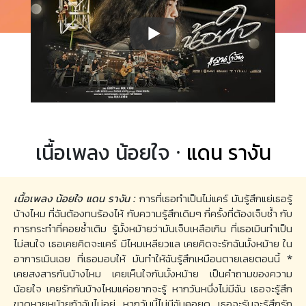
เนื้อเพลง น้อยใจ ·
แดน รางัน
เนื้อเพลง น้อยใจ แดน รางัน :
การที่เธอทำเป็นไม่แคร์ มันรู้สึกแย่เธอรู้
บ้างไหม ที่ฉันต้องทนร้องไห้ กับความรู้สึกเดิมๆ กี่ครั้งที่ต้องเจ็บช้ำ กับ
การกระทำที่คอยซ้ำเติม รู้มั้งหม้ายว่ามันเจ็บเหลือเกิน ที่เธอเมินทำเป็น
ไม่สนใจ เธอเคยคิดจะแคร์ มีไหมเหลียวแล เคยคิดจะรักฉันมั้งหม้าย ใน
อาการเมินเฉย ที่เธอมอบให้ มันทำให้ฉันรู้สึกเหมือนตายเลยตอนนี้ *
เคยสงสารกันบ้างไหม เคยเห็นใจกันมั้งหม้าย เป็นคำถามของความ
น้อยใจ เคยรักกันบ้างไหมแค่อยากจะรู้ หากวันหนึ่งไม่มีฉัน เธอจะรู้สึก
ขาดหายหม้ายถ้าฉันไม่อยู่ หากวันนี้ไม่มีฉันคอยดู เธอจะรับจะรู้สึกรัก