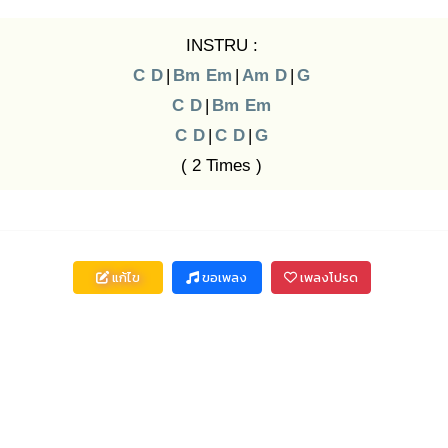
INSTRU :
C
D
|
Bm
Em
|
Am
D
|
G
C
D
|
Bm
Em
C
D
|
C
D
|
G
( 2 Times )
แก้ไข
ขอเพลง
เพลงโปรด