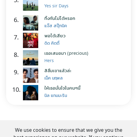
Yes sir Days
ทิ้งกันไม่ได้หรอก
6.
แจ๊ส สปุ๊กนิค
พอได้เสียว
7.
ดิด คิตตี้
เธอเสมอมา (precious)
8.
Hers
สิลืมเขาแล้วล่ะ
9.
เน็ค นฤพล
ให้เธอมั่นใจในคนๆนี้
10.
นิล แทมมะริน
We use cookies to ensure that we give you the