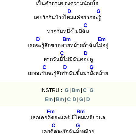
เป็นคำถาม
ของความน้อยใจ
D
G
เคยรักกันบ้างไหม
แค่อยากจะรู้
C
หากวันหนึ่งไม่มีฉัน
D
Bm
Em
เธอจะ
รู้สึกขาดหาย
หม้ายถ้าฉันไม่อ
ยู่
C
D
หากวันนี้ไ
ม่มีฉันคอย
ดู
C
D
G
เธอจะรับ
จะรู้สึกรัก
ฉันขึ้นมามั้ง
หม้าย
INSTRU :
G
|
Bm
|
C
|
G
Em
|
Bm
|
C
D
|
G
|
D
Em
Bm
เธอเคยคิด
จะแคร์ มีไหม
เหลียวแล
C
G
เคยคิด
จะรักฉันมั้ง
หม้าย