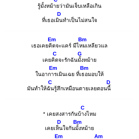
รู้มั้งหม้าย
ว่ามันเจ็บเหลือเกิน
D
ที่เธอเมิน
ทำเป็นไม่สนใจ
Em
Bm
เธอเคยคิด
จะแคร์ มีไหม
เหลียวแล
C
G
เคยคิด
จะรักฉันมั้ง
หม้าย
Em
Bm
ในอาการ
เมินเฉย ที่เธอ
มอบให้
C
D
มันทำให้ฉัน
รู้สึกเหมือนตายเลยตอนนี้
C
* เคยสงสารกันบ้าง
ไหม
D
Bm
เคยเห็น
ใจกันมั้ง
หม้าย
Em
Am