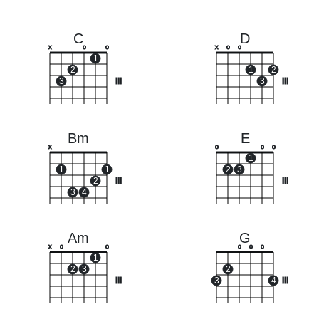
C
D
x
o
o
x
o
o
1
2
1
2
3
III
3
III
Bm
E
x
o
o
o
1
1
1
2
3
2
III
III
3
4
Am
G
x
o
o
o
o
o
1
2
3
2
III
3
4
III