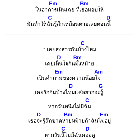
Em
Bm
ในอาการ
เมินเฉย ที่เธอ
มอบให้
C
D
มันทำให้ฉัน
รู้สึกเหมือนตายเลยตอนนี้
C
* เคยสงสารกันบ้าง
ไหม
D
Bm
เคยเห็น
ใจกันมั้ง
หม้าย
Em
Am
เป็นคำถาม
ของความน้อยใจ
D
G
เคยรักกันบ้างไหม
แค่อยากจะรู้
C
หากวันหนึ่งไม่มีฉัน
D
Bm
Em
เธอจะ
รู้สึกขาดหาย
หม้ายถ้าฉันไม่อ
ยู่
C
D
หากวันนี้ไ
ม่มีฉันคอย
ดู