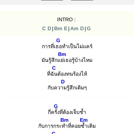
INTRO :
C
D
|
Bm
E
|
Am
D
|
G
G
การที่เธอ
ทำเป็นไม่แคร์
Bm
มันรู้สึกแย่เ
ธอรู้บ้างไหม
C
ที่ฉัน
ต้องทนร้องไห้
D
กับความ
รู้สึกเดิมๆ
G
กี่ครั้ง
ที่ต้องเจ็บช้ำ
Bm
Em
กับการกระทำ
ที่คอยซ้ำ
เติม
C