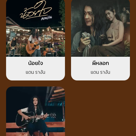
น้อยใจ
ผีหลอก
แดน รางัน
แดน รางัน