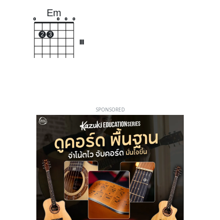
Em
o
o
o
o
2
3
III
SPONSORED