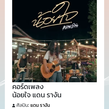
คอร์ดเพลง
น้อยใจ แดน รางัน
ศิลปิน:
แดน รางัน