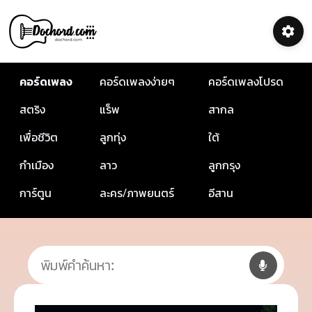
คอร์ดเพลง
คอร์ดเพลงง่ายๆ
คอร์ดเพลงโปรด
สตริง
แร็พ
สากล
เพื่อชีวิต
ลูกทุ่ง
ใต้
กำเมือง
ลาว
ลูกกรุง
การ์ตูน
ละคร/ภาพยนตร์
อีสาน