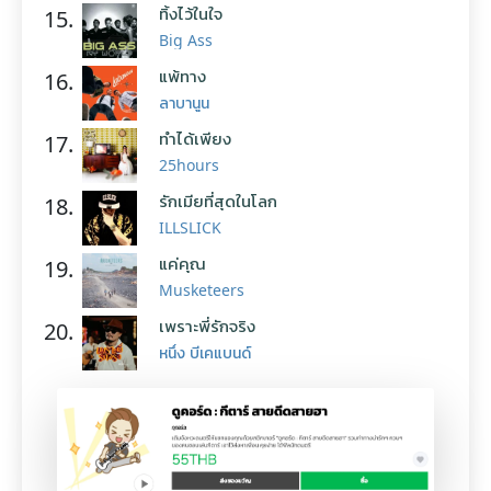
ทิ้งไว้ในใจ
15.
Big Ass
แพ้ทาง
16.
ลาบานูน
ทำได้เพียง
17.
25hours
รักเมียที่สุดในโลก
18.
ILLSLICK
แค่คุณ
19.
Musketeers
เพราะพี่รักจริง
20.
หนึ่ง บีเคแบนด์