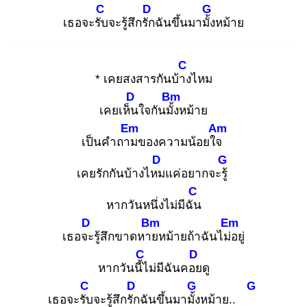
C
D
G
เธอจะรับ
จะรู้สึกรัก
ฉันขึ้นมามั้ง
หม้าย
C
* เคยสงสารกันบ้าง
ไหม
D
Bm
เคยเห็น
ใจกันมั้ง
หม้าย
Em
Am
เป็นคำถาม
ของความน้อยใจ
D
G
เคยรักกันบ้างไหม
แค่อยากจะรู้
C
หากวันหนึ่งไม่มีฉัน
D
Bm
Em
เธอจะ
รู้สึกขาดหาย
หม้ายถ้าฉันไม่อ
ยู่
C
D
หากวันนี้ไ
ม่มีฉันคอย
ดู
C
D
G
G
เธอจะรับ
จะรู้สึกรัก
ฉันขึ้นมามั้ง
หม้าย..