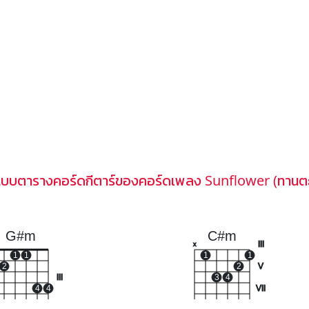
แบบตารางคอร์ดกีตาร์ของคอร์ดเพลง Sunflower (ทานตะ
G#m
C#m
III
x
1
1
1
1
2
2
V
III
3
4
4
4
VII