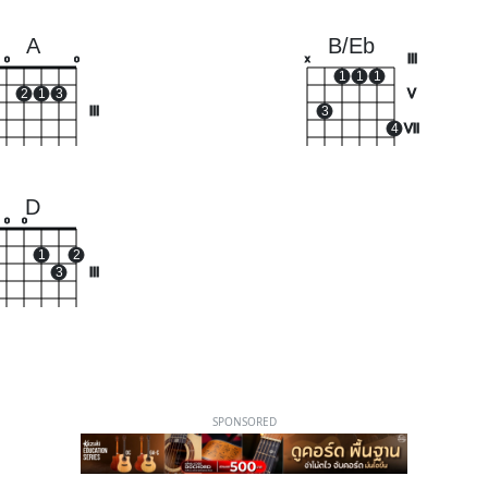
A
B/Eb
III
o
o
x
1
1
1
2
1
3
V
III
3
4
VII
D
o
o
1
2
3
III
SPONSORED