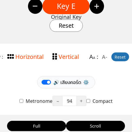
Key E
Original Key
Reset
Horizontal
Vertical
A
:
A-
 :
Reset
A
🔊 เสียงคอร์ด
⚙️
Metronome
−
94
+
Compact
Full
Scroll