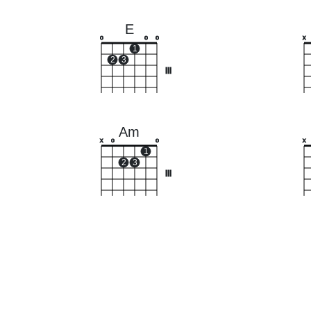
E
o
o
o
x
1
2
3
III
Am
x
o
o
x
1
2
3
III