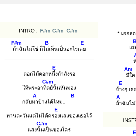
INTRO :
F#m
G#m
|
C#m
* เธอล
F#m
B
E
เผ
ถ้า
ฉันไม่ใช่ ก็ไม่เ
ห็นเป็นอะไรเลย
ห
E
Am
ดอกไม้ดอกหนึ่ง
กำลังรอ
มีใ
ค
C#m
E
ให้พระอาทิต
ย์นั้นหันมอง
ข้าง
ๆ เธอ
A
B
A
กลับมา
บ้างได้ไหม..
ถ้า
ฉันไม่ใ
E
ทานตะวันแต่ไม่ได้ครอง
แสงของเธอไว้
INST
C#m
แสงนั้น
เป็นของใคร
E