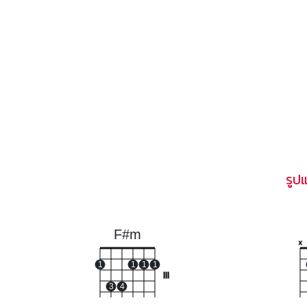
รูป
F#m
x
1
1
1
1
III
3
4