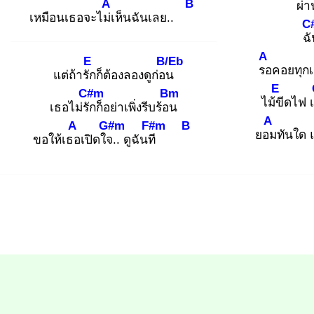
A
B
ผ่า
เหมือนเธอจะไม่เ
ห็นฉันเลย..
C
ฉั
A
E
B/Eb
รอ
คอยทุกเช
แต่ถ้ารัก
ก็ต้องลองดูก่อน
E
C#m
Bm
ไม้ขี
ดไฟ เ
เธอไม่รัก
ก็อย่าเพิ่งรีบร้อน
A
A
G#m
F#m
B
ยอม
ทันใด 
ขอให้เธอ
เปิดใจ.
. ดูฉันที