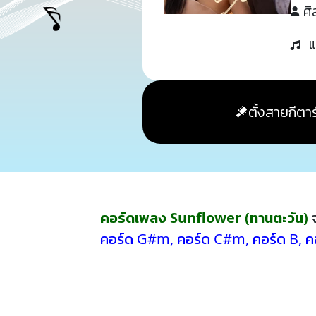
ศิ
แ
ตั้งสายกีตาร
คอร์ดเพลง Sunflower (ทานตะวัน)
จ
คอร์ด G#m
,
คอร์ด C#m
,
คอร์ด B
,
ค