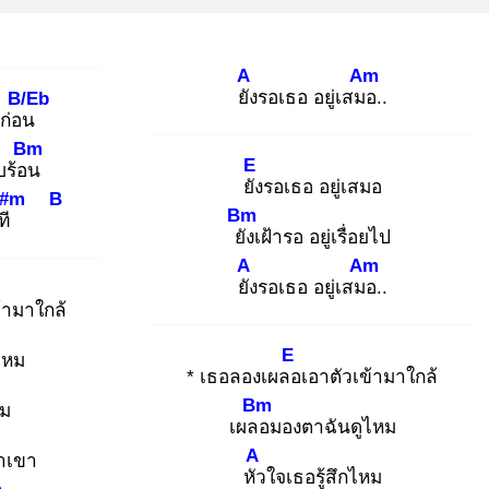
A
Am
ยัง
รอเธอ อยู่เสมอ
..
B/Eb
ูก่อน
Bm
E
ีบร้อน
ยัง
รอเธอ อยู่เสมอ
#m
B
Bm
ที
ยัง
เฝ้ารอ อยู่เรื่อยไป
A
Am
ยัง
รอเธอ อยู่เสมอ
..
้ามาใกล้
E
ไหม
* เธอลองเผลอ
เอาตัวเข้ามาใกล้
Bm
หม
เผลอ
มองตาฉันดูไหม
A
่าเขา
หัว
ใจเธอรู้สึกไหม