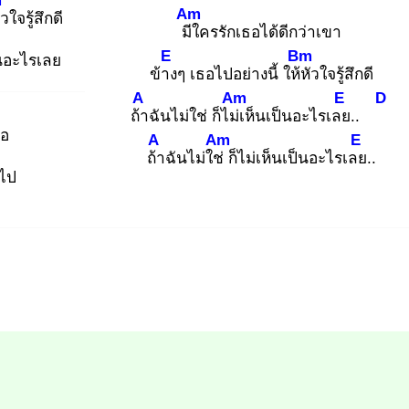
m
Am
วใจรู้สึกดี
มีใ
ครรักเธอได้ดีกว่าเขา
E
Bm
็นอะไรเลย
ข้าง
ๆ เธอไปอย่างนี้ ให้หั
วใจรู้สึกดี
A
Am
E
D
ถ้า
ฉันไม่ใช่ ก็ไม่เ
ห็นเป็นอะไรเลย
..
มอ
A
Am
E
ถ้า
ฉันไม่ใช่
ก็ไม่เห็นเป็นอะไรเลย
..
ยไป