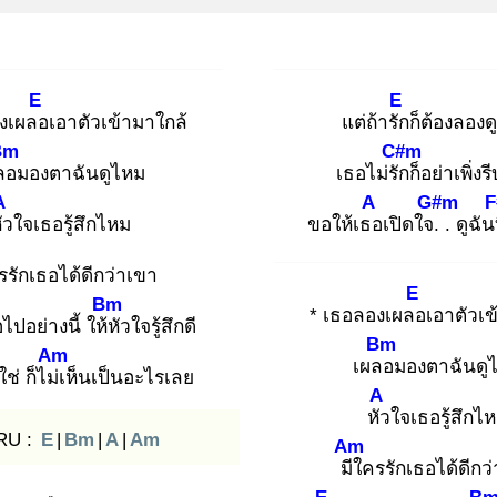
E
E
องเผลอ
เอาตัวเข้ามาใกล้
แต่ถ้ารัก
ก็ต้องลองด
Bm
C#m
ลอ
มองตาฉันดูไหม
เธอไม่รัก
ก็อย่าเพิ่งร
A
A
G#m
F
ัว
ใจเธอรู้สึกไหม
ขอให้เธอ
เปิดใจ.
. ดูฉัน
รรักเธอได้ดีกว่าเขา
E
Bm
* เธอลองเผลอ
เอาตัวเข
ไปอย่างนี้ ให้หั
วใจรู้สึกดี
Bm
Am
เผลอ
มองตาฉันดู
ช่ ก็ไม่เ
ห็นเป็นอะไรเลย
A
หัว
ใจเธอรู้สึกไ
RU :
E
|
Bm
|
A
|
Am
Am
มีใ
ครรักเธอได้ดีกว