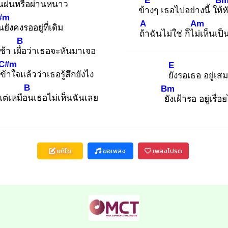
E
B
น
ฝนหรือผ่านหนาว
ข้าง
ๆ เธอไปอย่างนี้ ให้หั
#m
A
Am
น
ยังคงรออยู่ที่เดิม
ถ้า
ฉันไม่ใช่ ก็ไม่เ
ห็นเป
B
้า เผื่อ
ว่าเธอจะหันมาเจอ
C#m
E
ข้า
ใจแล้วว่าเธอรู้สึกยังไง
ยัง
รอเธอ อยู่เส
B
Bm
แต่เหมือน
เธอไม่เห็นฉันเลย
ยัง
เฝ้ารอ อยู่เรื่อ
แก้ไข
ขอเพลง
เพลงโปรด