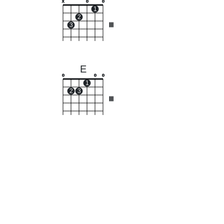
x
o
o
1
2
3
III
E
o
o
o
1
2
3
III