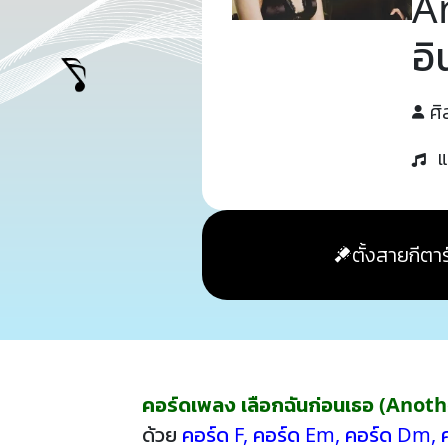
A
อิ
ศิ
แ
ตั้งสายกีตาร
คอร์ดเพลง เลือกฉันก่อนเธอ (Anot
ด้วย
คอร์ด F
,
คอร์ด Em
,
คอร์ด Dm
,