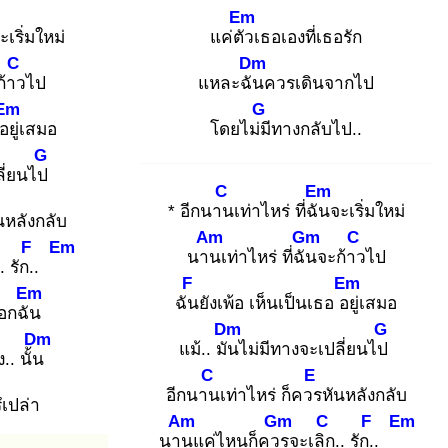
Em
ะเริ่มใหม่
แค่ตัว
เธอเองที่เธอรัก
C
Dm
ก้าว
ไป
แหละฉัน
ควรเดินจากไป
Em
G
ยู่
เสมอ
โดยไม่มี
ทางกลับไป..
G
ลี่ยนไป
C
Em
* อีกนาน
เท่าไหร่ ที่ฉัน
จะเริ่มใหม่
นหลังกลับ
Am
Gm
C
F
Em
นาน
เท่าไหร่ ที่ฉัน
จะก้าว
ไป
. รัก..
F
Em
Em
ฉัน
ยังเพ้อ เห็นเป็นเธอ อยู่
เสมอ
ือกฉัน
Dm
G
Dm
แม้.. มัน
ไม่มีทางจะเปลี่ยนไป
ง
.. นั้น
C
E
อีกนาน
เท่าไหร่ ก็ควร
หันหลังกลับ
ึเปล่า
Am
Gm
C
F
Em
นาน
แค่ไหนก็ควร
จะเลิก
.. รัก..