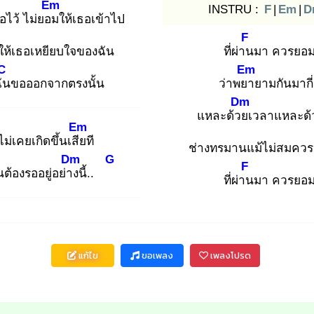
Em
INSTRU :
F
|
Em
|
D
อไว้ ไม่ยอม
ให้เธอเข้าไป
F
ให้เธอเหยียบใจของฉัน
ที่ผ่าน
มา ควรยอม
C
Em
ัน
ขอออกจากตรงนั้น
ว่าพยา
ยามกันมากี่ค
Dm
แหละด้วย
เวลาแหละด้
Em
ไม่เคยเกิดขึ้นเสีย
ที
ช่างทรมานแม้ไม่สมควร
Dm
G
F
ต้องรออยู่อย่าง
นี้..
ที่ผ่าน
มา ควรยอม
แก้ไข
ขอเพลง
เพลงโปรด