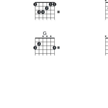
o
1
1
1
2
3
4
III
G
o
o
o
x
2
3
4
III