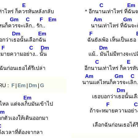
E
C
Em
ท่าไหร่ ก็ควร
หันหลังกลับ
* อีกนาน
เท่าไหร่ ที่ฉัน
จ
Gm
C
F
Em
Am
Gm
หนก็ควร
จะเลิก
.. รัก..
นาน
เท่าไหร่ ที่ฉัน
จะ
Dm
Em
F
อกว่าเธอ
นั้นเลือกฉัน
ฉัน
ยังเพ้อ เห็นเป็นเธอ อ
F
C
Dm
Dm
หมา
ยความอย่าง
.. นั้น
แม้.. มัน
ไม่มีทางจะเป
C
E
ฉันก่อนเธอได้รึเปล่า
อีกนาน
เท่าไหร่ ก็ควร
หั
Am
Gm
C
นาน
แค่ไหนก็ควร
จะเลิก
.
RU :
F
|
Em
|
Dm
|
G
Dm
เธอบอกว่าเธอ
นั้นเล
Em
งไหล แต่จงเก็บ
มันเข้าไป
F
C
ถ้าจะหมา
ยความอย่า
Dm
อก
ตัวเองให้เดินออกมา
เลือกฉันก่อนเธอได้ร
C
ึง
เวลาที่ต้องจากลา