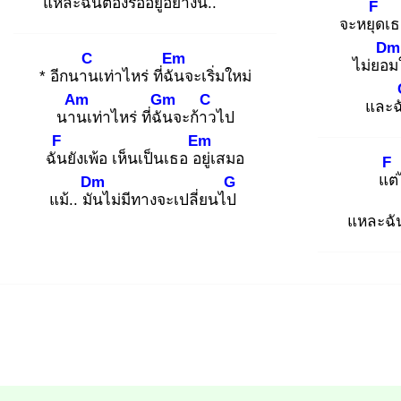
แหละฉันต้องรออยู่อย่าง
นี้..
F
จะหยุด
เธ
Dm
C
Em
ไม่ยอม
* อีกนาน
เท่าไหร่ ที่ฉัน
จะเริ่มใหม่
Am
Gm
C
และฉ
นาน
เท่าไหร่ ที่ฉัน
จะก้าว
ไป
F
Em
ฉัน
ยังเพ้อ เห็นเป็นเธอ อยู่
เสมอ
F
แต่
Dm
G
แม้.. มัน
ไม่มีทางจะเปลี่ยนไป
แหละฉัน