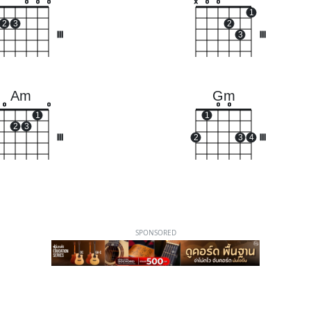
o
o
o
x
o
o
1
2
3
2
III
3
III
Am
Gm
o
o
o
o
1
1
2
3
III
2
3
4
III
SPONSORED