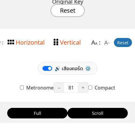
Original Key
Reset
Horizontal
Vertical
A
:
A-
 :
Reset
A
🔊 เสียงคอร์ด
⚙️
Metronome
−
81
+
Compact
Full
Scroll