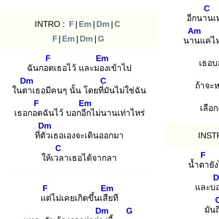
C
อีกนาน
เ
INTRO :
F
|
Em
|
Dm
|
C
Am
F
|
Em
|
Dm
|
G
นาน
แค่ไ
F
Em
เธอบ
ฉันกอด
เธอไว้ และมอง
เข้าไป
Dm
C
ถ้าจะ
ในตา
เธอมีคนๆ นั้น โดยที่มั
นไม่ใช่ฉัน
F
Em
เลือก
เธอกอด
ฉันไว้ บอกอีก
ไม่นานเท่าไหร่
Dm
ที่ตัว
เธอเองจะเดินออกมา
INST
C
F
ให้เวล
าเธอได้จากลา
น้ำตา
ยั
และบ
F
Em
แต่
ไม่เคยเกิดขึ้นเสีย
ที
มันถ
Dm
G