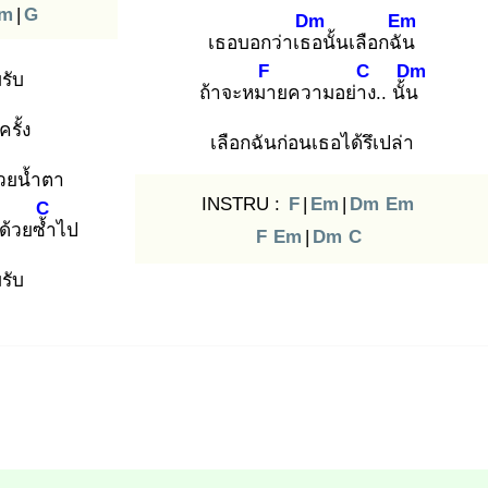
m
|
G
Dm
Em
เธอบอกว่าเธอ
นั้นเลือกฉัน
F
C
Dm
รับ
ถ้าจะหมา
ยความอย่าง
.. นั้น
รั้ง
เลือกฉันก่อนเธอได้รึเปล่า
วยน้ำตา
INSTRU :
F
|
Em
|
Dm
Em
C
ด้วยซ้ำ
ไป
F
Em
|
Dm
C
รับ