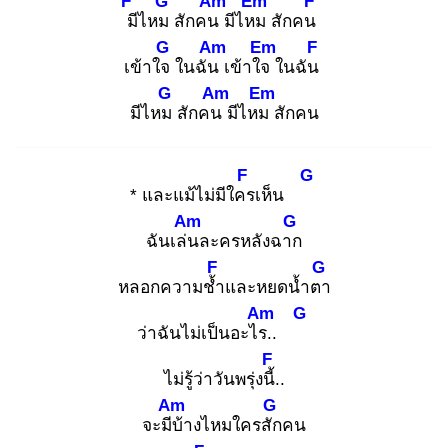
F
G
Am
Em
F
มี
ไหม
สักคน
มีไหม
สักคน
G
Am
Em
F
เข้าใจ
ในฉัน
เข้าใจ
ในฉัน
G
Am
Em
มีไหม
สักคน
มีไหม
สักคน
F
G
* และแม้ไม่มีใคร
เห็น
Am
G
ฉันเล่น
ละครหลังฉาก
F
G
หลอกความช้ำ
และหยดน้ำตา
Am
G
ว่าฉันไม่เป็นอะไร.
.
F
ไม่รู้ว่าวันพรุ่งนี้.
.
Am
G
จะมีบ้
างไหมใครสัก
คน