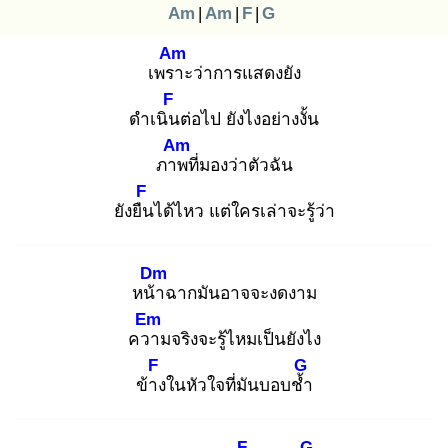
Am
|
Am
|
F
|
G
Am
เพรา
ะว่าการแสดงยัง
F
ดำเนิน
ต่อไป ยังไงอย่างงั้น
Am
ภาพ
ที่มองว่าตัวฉัน
F
ยังยืน
ได้ไหว แต่ใครเล่าจะรู้ว่า
Dm
หน้า
ฉากมันอาจจะงดงาม
Em
ควา
มจริงจะรู้ไหมเป็นยังไง
F
G
ข้าง
ในหัวใจที่มันบอบช้ำ
F
G