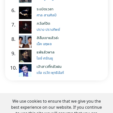
ระเบิดเวลา
6.
ศาล สานศิลป์
ภวังค์จิต
7.
ปราง ปรางทิพย์
สิลืมเขาแล้วล่ะ
8.
เน็ค นฤพล
แพ้แล้วพาล
9.
ไอซ์ ศรัณยู
เจ้าสาวที่กลัวฝน
10.
เต๋อ เรวัต พุทธินันท์
We use cookies to ensure that we give you the
best experience on our website. If you continue