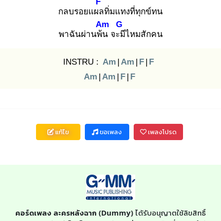
F
กลบรอยแผล
ทิ่มแทงที่ทุกข์ทน
Am
G
พาฉันผ่านพ้น
จะมี
ไหมสักคน
INSTRU :
Am
|
Am
|
F
|
F
Am
|
Am
|
F
|
F
แก้ไข
ขอเพลง
เพลงโปรด
คอร์ดเพลง ละครหลังฉาก (Dummy)
ได้รับอนุญาตใช้ลิขสิทธิ์