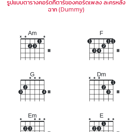
รูปแบบตารางคอร์ดกีตาร์ของคอร์ดเพลง ละครหลัง
ฉาก (Dummy)
Am
F
x
o
o
1
1
1
1
2
3
2
III
3
4
III
G
Dm
o
o
o
x
o
o
1
2
2
3
4
III
3
III
Em
E
o
o
o
o
o
o
o
1
2
3
2
3