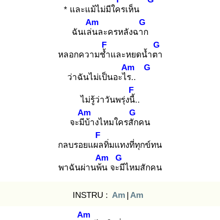
* และแม้ไม่มีใคร
เห็น
Am
G
ฉันเล่น
ละครหลังฉาก
F
G
หลอกความช้ำ
และหยดน้ำตา
Am
G
ว่าฉันไม่เป็นอะไร.
.
F
ไม่รู้ว่าวันพรุ่งนี้.
.
Am
G
จะมีบ้
างไหมใครสัก
คน
F
กลบรอยแผล
ทิ่มแทงที่ทุกข์ทน
Am
G
พาฉันผ่านพ้น
จะมี
ไหมสักคน
INSTRU :
Am
|
Am
Am