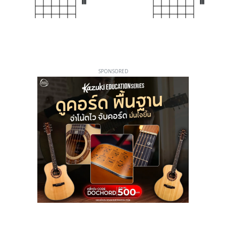
III
III
SPONSORED