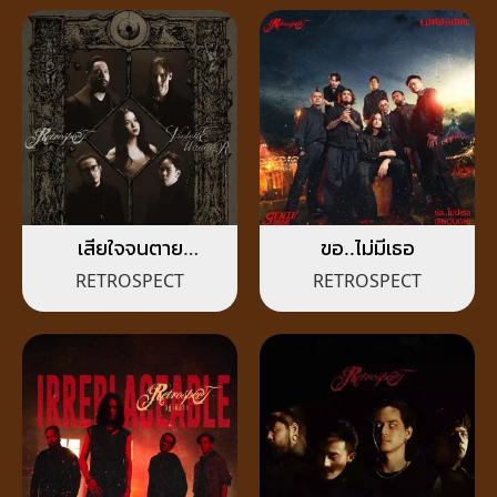
เสียใจจนตาย
ขอ..ไม่มีเธอ
(FOREVER REGRET)
RETROSPECT
RETROSPECT