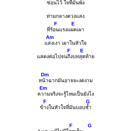
ซ่อ
นไว้ ใจที่มันพัง
ท่ามกลางดวงแสง
F
E
ที่ร้อน
แรงแผด
เผา
Am
แสง
เงา เผาในหัวใจ
F
E
แสดงต่อไปจนถึง
บทสุด
ท้าย
Dm
หน้า
ฉากมันอาจจะงดงาม
Em
ควา
มจริงจะรู้ไหมเป็นยังไง
F
G
ข้าง
ในหัวใจที่มันบอบช้ำ
F
G