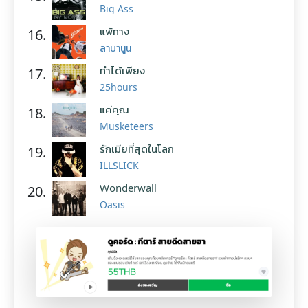
Big Ass
แพ้ทาง
16.
ลาบานูน
ทำได้เพียง
17.
25hours
แค่คุณ
18.
Musketeers
รักเมียที่สุดในโลก
19.
ILLSLICK
Wonderwall
20.
Oasis