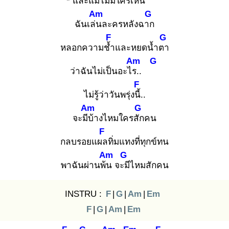
* และแม้ไม่มีใคร
เห็น
Am
G
ฉันเล่น
ละครหลังฉาก
F
G
หลอกความช้ำ
และหยดน้ำตา
Am
G
ว่าฉันไม่เป็นอะไร.
.
F
ไม่รู้ว่าวันพรุ่งนี้.
.
Am
G
จะมีบ้
างไหมใครสัก
คน
F
กลบรอยแผล
ทิ่มแทงที่ทุกข์ทน
Am
G
พาฉันผ่านพ้น
จะมี
ไหมสักคน
INSTRU :
F
|
G
|
Am
|
Em
F
|
G
|
Am
|
Em