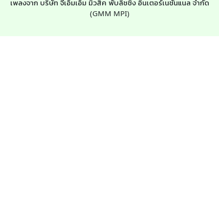
เพลงจาก บริษัท จีเอ็มเอ็ม มิวสิค พับลิชชิ่ง อินเตอร์เนชั่นแนล จำกัด
(GMM MPI)