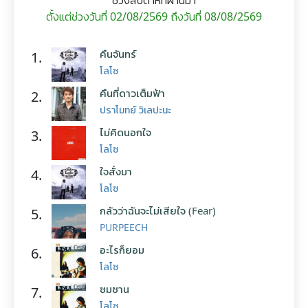
ช่วงสัปดาห์ที่ผ่านมา
ตั้งแต่ช่วงวันที่ 02/08/2569 ถึงวันที่ 08/08/2569
คืนจันทร์
1.
โลโซ
คืนที่ดาวเต็มฟ้า
2.
ปราโมทย์ วิเลปะนะ
ไม่คิดนอกใจ
3.
โลโซ
ใจสั่งมา
4.
โลโซ
กลัวว่าฉันจะไม่เสียใจ (Fear)
5.
PURPEECH
อะไรก็ยอม
6.
โลโซ
ซมซาน
7.
โลโซ