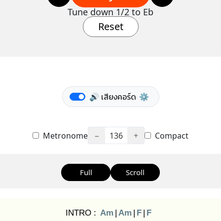
Tune down 1/2 to Eb
Reset
🔊 เสียงคอร์ด
⚙️
Metronome
−
136
+
Compact
Full
Scroll
INTRO :
Am
|
Am
|
F
|
F