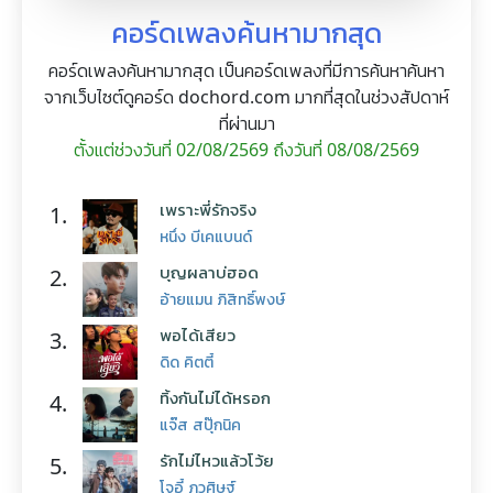
คอร์ดเพลงค้นหามากสุด
คอร์ดเพลงค้นหามากสุด เป็นคอร์ดเพลงที่มีการค้นหาค้นหา
จากเว็บไซต์ดูคอร์ด dochord.com มากที่สุดในช่วงสัปดาห์
ที่ผ่านมา
ตั้งแต่ช่วงวันที่ 02/08/2569 ถึงวันที่ 08/08/2569
เพราะพี่รักจริง
1.
หนึ่ง บีเคแบนด์
บุญผลาบ่ฮอด
2.
อ้ายแมน ภิสิทธิ์พงษ์
พอได้เสียว
3.
ดิด คิตตี้
ทิ้งกันไม่ได้หรอก
4.
แจ๊ส สปุ๊กนิค
รักไม่ไหวแล้วโว้ย
5.
โจอี้ ภูวศิษฐ์