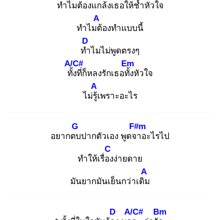
ทำ
ไมต้องแกล้งเธอให้ช้ำ
หัวใจ
A
ทำไมต้
องทำแบบนี้
D
ทำ
ไมไม่พูดตรงๆ
A/C#
Em
ทั้ง
ที่ก็หลงรักเธอทั้ง
หัวใจ
A
ไม่รู้เ
พราะอะไร
G
F#m
อยากตบ
ปากตัวเอง พูดจา
อะไรไป
C
ทำให้เรื่อง
ง่ายดาย
A
มันยากมันเย็นกว่าเดิม
D
A/C#
Bm