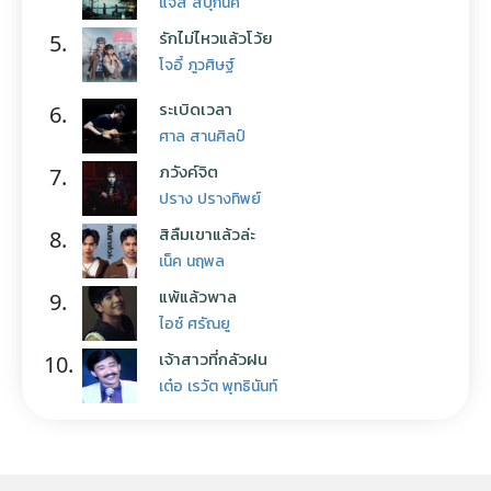
แจ๊ส สปุ๊กนิค
รักไม่ไหวแล้วโว้ย
5.
โจอี้ ภูวศิษฐ์
ระเบิดเวลา
6.
ศาล สานศิลป์
ภวังค์จิต
7.
ปราง ปรางทิพย์
สิลืมเขาแล้วล่ะ
8.
เน็ค นฤพล
แพ้แล้วพาล
9.
ไอซ์ ศรัณยู
เจ้าสาวที่กลัวฝน
10.
เต๋อ เรวัต พุทธินันท์