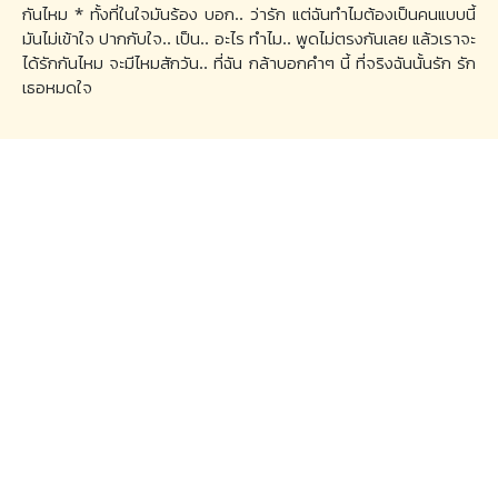
กันไหม * ทั้งที่ในใจมันร้อง บอก.. ว่ารัก แต่ฉันทำไมต้องเป็นคนแบบนี้
มันไม่เข้าใจ ปากกับใจ.. เป็น.. อะไร ทำไม.. พูดไม่ตรงกันเลย แล้วเราจะ
ได้รักกันไหม จะมีไหมสักวัน.. ที่ฉัน กล้าบอกคำๆ นี้ ที่จริงฉันนั้นรัก รัก
เธอหมดใจ