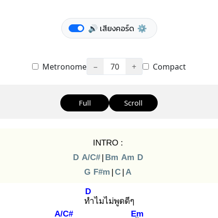
🔊 เสียงคอร์ด
⚙️
Metronome
−
70
+
Compact
Full
Scroll
INTRO :
D
A/C#
|
Bm
Am
D
G
F#m
|
C
|
A
D
ทำ
ไมไม่พูดดีๆ
A/C#
Em