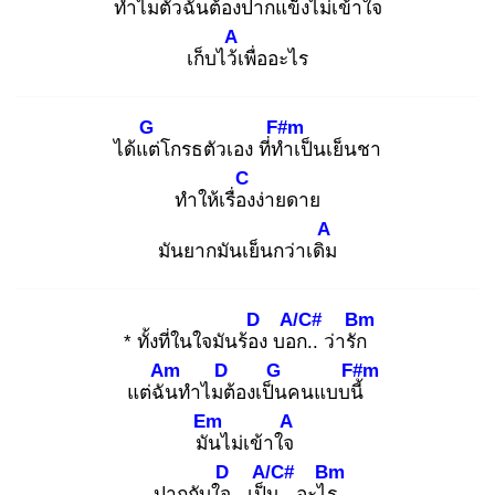
ทำ
ไมตัวฉันต้องปากแข็ง
ไม่เข้าใจ
A
เก็บไว้เ
พื่ออะไร
G
F#m
ได้แต่
โกรธตัวเอง ที่ทำ
เป็นเย็นชา
C
ทำให้เรื่อง
ง่ายดาย
A
มันยากมันเย็นกว่าเดิม
D
A/C#
Bm
* ทั้งที่ในใจมันร้อง
บอก
.. ว่ารัก
Am
D
G
F#m
แต่ฉัน
ทำไมต้
องเป็น
คนแบบนี้
Em
A
มัน
ไม่เข้าใจ
D
A/C#
Bm
ปากกับใจ.
. เป็น
.. อะไร