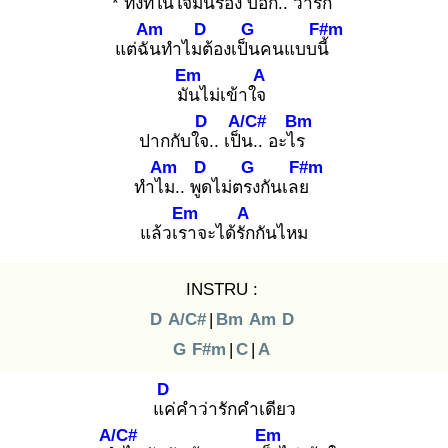
* ทั้งที่ในใจมันร้อง
บอก
.. ว่ารัก
Am
D
G
F#m
แต่ฉัน
ทำไมต้
องเป็น
คนแบบนี้
Em
A
มัน
ไม่เข้าใจ
D
A/C#
Bm
ปากกับใจ.
. เป็น
.. อะไร
Am
D
G
F#m
ทำไม
.. พูด
ไม่ตรง
กันเลย
Em
A
แล้วเรา
จะได้รัก
กันไหม
INSTRU :
D
A/C#
|
Bm
Am
D
G
F#m
|
C
|
A
D
แค่
คำว่ารักคำเดียว
A/C#
Em