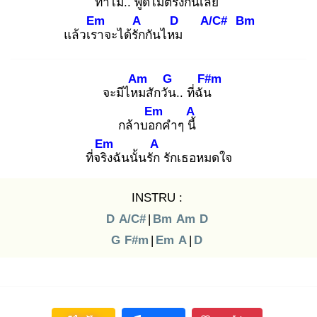
ทำไม
.. พูด
ไม่ตรง
กันเลย
Em
A
D
A/C#
Bm
แล้วเรา
จะได้รัก
กันไหม
Am
G
F#m
จะมีไหม
สักวัน
.. ที่ฉัน
Em
A
กล้าบอก
คำๆ นี้
Em
A
ที่จริง
ฉันนั้นรัก
รักเธอหมดใจ
INSTRU :
D
A/C#
|
Bm
Am
D
G
F#m
|
Em
A
|
D