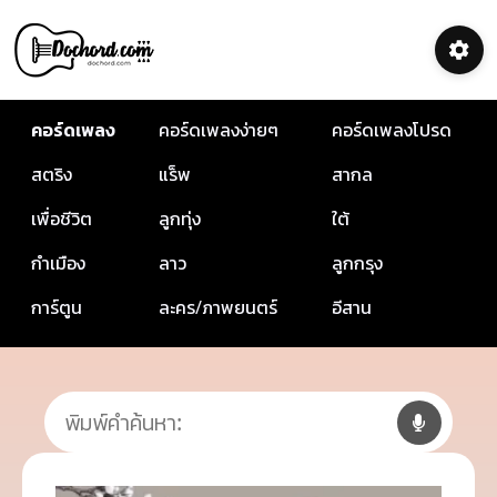
คอร์ดเพลง
คอร์ดเพลงง่ายๆ
คอร์ดเพลงโปรด
สตริง
แร็พ
สากล
เพื่อชีวิต
ลูกทุ่ง
ใต้
กำเมือง
ลาว
ลูกกรุง
การ์ตูน
ละคร/ภาพยนตร์
อีสาน