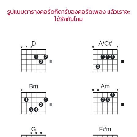
รูปแบบตารางคอร์ดกีตาร์ของคอร์ดเพลง แล้วเราจะ
ได้รักกันไหม
D
A/C#
x
o
o
x
o
1
2
1
1
1
3
III
III
3
Bm
Am
x
x
o
o
1
1
1
2
3
2
III
III
3
4
G
F#m
o
o
o