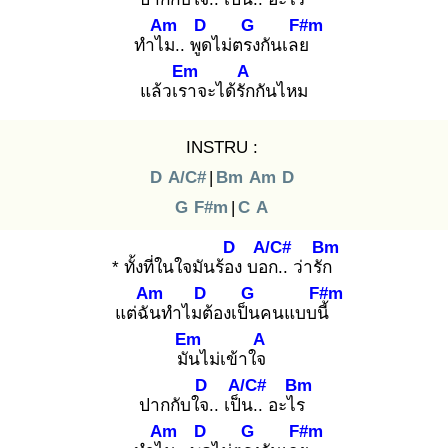
Am
D
G
F#m
ทำไม
.. พูด
ไม่ตรง
กันเลย
Em
A
แล้วเรา
จะได้รัก
กันไหม
INSTRU :
D
A/C#
|
Bm
Am
D
G
F#m
|
C
A
D
A/C#
Bm
* ทั้งที่ในใจมันร้อง
บอก
.. ว่ารัก
Am
D
G
F#m
แต่ฉัน
ทำไมต้
องเป็น
คนแบบนี้
Em
A
มัน
ไม่เข้าใจ
D
A/C#
Bm
ปากกับใจ.
. เป็น
.. อะไร
Am
D
G
F#m