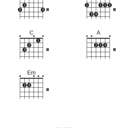
2
1
1
1
1
3
4
III
III
3
4
C
A
x
o
o
x
o
o
1
2
2
1
3
3
III
III
Em
o
o
o
o
2
3
III