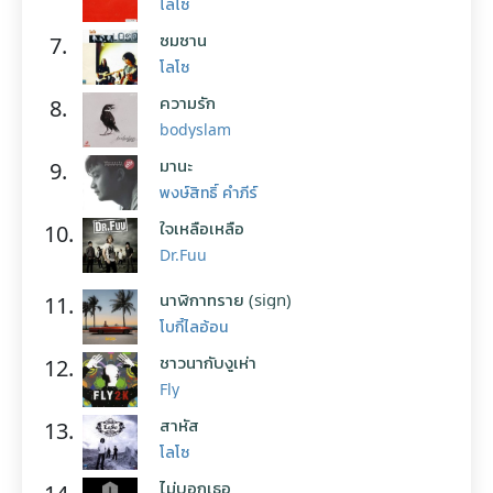
โลโซ
ซมซาน
7.
โลโซ
ความรัก
8.
bodyslam
มานะ
9.
พงษ์สิทธิ์ คำภีร์
ใจเหลือเหลือ
10.
Dr.Fuu
นาฬิกาทราย (sign)
11.
โบกี้ไลอ้อน
ชาวนากับงูเห่า
12.
Fly
สาหัส
13.
โลโซ
ไม่บอกเธอ