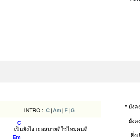
* ยังค
INTRO :
C
|
Am
|
F
|
G
ยังค
C
เป็น
ยังไง เธอสบายดีใช่ไหมคนดี
สิ่ง
Em