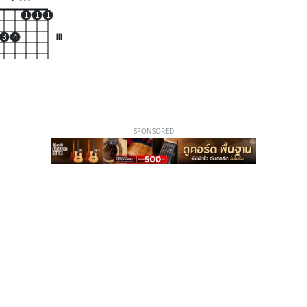
1
1
1
3
4
III
SPONSORED