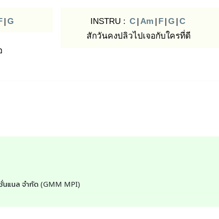
F
|
G
INSTRU :
C
|
Am
|
F
|
G
|
C
สักวันคงปลิวไปเจอกับใครที่ดี
อ
์เนชั่นแนล จำกัด (GMM MPI)