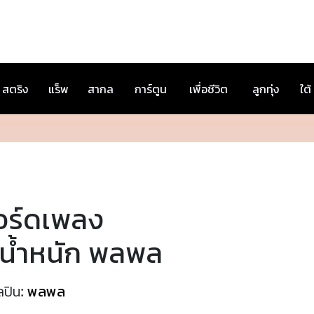
สตริง
แร็พ
สากล
การ์ตูน
เพื่อชีวิต
ลูกทุ่ง
ใต้
อร์ดเพลง
้น้ำหนัก พลพล
ลปิน:
พลพล