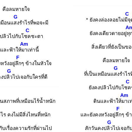
คือลมหายใจ
C
G
* ยังคงล่องลอยไม่มีจุ
เหมือนแสง
รำไรที่พอจะมี
A
C
ยังคงเดียวดายอยู่ทุ
งปลิวไปกับโชค
ชะตา
Am
สิ่งเดียวที่ยังเป็นข
นและฟ้าให้มา
เท่านี้
F
คือลมหายใจ
วังอยู่ลึก
ๆ ข้างในหัวใจ
G
G
ที่เป็นเหมือนแสง
รำไรท
คงปลิว
ไปเจอกับใครที่ดี
C
ยังคงปลิวไปกับโชค
Am
นสภาพที่เหมือนไร้น้ำหนัก
ดินและฟ้าให้มา
เท
F
ไร คงไม่มีสิ่งไหนที่หนัก
และยังคงหวังอยู่ลึก
ๆ ข้
G
กับเรื่องความรักที่ผ่านไป
สักวันคงปลิว
ไปเจอกับ