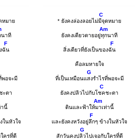
C
ดหมาย
* ยังคงล่องลอยไม่มีจุ
ดหมาย
m
Am
ก
นาที
ยังคงเดียวดายอยู่ทุก
นาที
F
F
องฉัน
สิ่งเดียวที่ยังเป็นของฉัน
คือลมหายใจ
G
ี่พอจะมี
ที่เป็นเหมือนแสง
รำไรที่พอจะมี
C
ชะตา
ยังคงปลิวไปกับโชค
ชะตา
Am
่านี้
ดินและฟ้าให้มา
เท่านี้
F
างในหัวใจ
และยังคงหวังอยู่ลึก
ๆ ข้างในหัวใจ
G
ใครที่ดี
สักวันคงปลิว
ไปเจอกับใครที่ดี