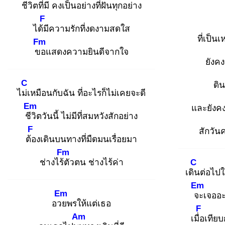
ชีวิ
ตที่มี คงเป็นอย่างที่ฝันทุกอย่าง
F
ได้มี
ความรักที่งดงามสดใส
ที่เป็น
Fm
ขอ
แสดงความยินดีจากใจ
ยังค
C
ดิ
ไม่เ
หมือนกับฉัน ที่อะไรก็ไม่เคยจะดี
Em
และยังคงห
ชีวิ
ตวันนี้ ไม่มีที่สมหวังสักอย่าง
F
สักวัน
ต้อ
งเดินบนทางที่มืดมนเรื่อยมา
Fm
ช่างไร้ตั
วตน ช่างไร้ค่า
C
เดิน
ต่อไปใ
Em
Em
จะ
เจออะ
อวย
พรให้แต่เธอ
F
Am
เมื่อ
เทียบ