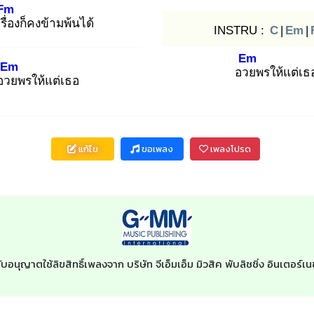
Fm
รื่อ
งก็คงข้ามพ้นได้
INSTRU :
C
|
Em
|
Em
Em
อวย
พรให้แต่เธ
อวย
พรให้แต่เธอ
แก้ไข
ขอเพลง
เพลงโปรด
ับอนุญาตใช้ลิขสิทธิ์เพลงจาก บริษัท จีเอ็มเอ็ม มิวสิค พับลิชชิ่ง อินเตอร