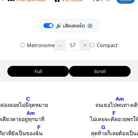
A
🔊 เสียงคอร์ด
⚙️
Metronome
−
57
+
Compact
Full
Scroll
C
Am
งล่องลอยไม่มีจุ
ดหมาย
จนเธอไปพบ
ทางเดิน
Am
F
งเดียวดายอยู่ทุก
นาที
ไม่เคยจะคิด
อวยพรให้
F
G
เดียวที่ยังเป็นของฉัน
สุดท้าย
ก็เลยต้องเป็นอ