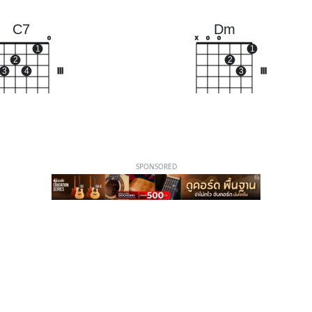
C7
Dm
o
x
o
o
1
1
2
2
3
4
III
3
III
SPONSORED