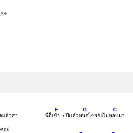
A+
F
G
C
ดแล้วสา
นี่ก็เข้า
5 ปีเเล้วหนอ
ไซรยังไม่หลบ
มา
ังคอย