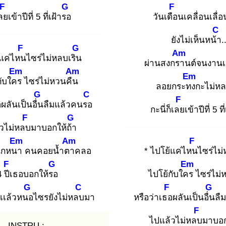
F
G
F
เลย
เข้าปีที่ 5 ที่เฝ้ารอ
วันเดือ
นเคลื่อนเลื่
C
ยังไม่เห็นหน้า
.
F
G
Am
้แค่ไหน
ไซร่ไม่หลบเริน
ผ่านสงกรา
นต์จนงานเ
Em
Am
Em
กับใคร
ไซร่ไม่หวนคืน
ลอยกระทง
กะไม่ห
G
C
F
อ
ผลันเป็นอื่น
ลืมแล้วคนรอ
กะนี่ก็เลย
เข้าปีที่ 5 ท
F
G
วไม่หลบ
มาบอกให้ถ้า
Em
Am
F
นักหนา
คนคอยน้ำตา
คลอ
* ไปโย้แค่ไหน
ไซร่ไม่
F
G
Em
 ปีเ
ธอบอกให้รอ
ไปโย้กับใคร
ไซร่ไม่
G
C
F
G
ีเเล้วหนอ
ไซรยังไม่หลบ
มา
หรือว่าเธอ
ผลันเป็นอื่น
ลื
F
ไปแล้วไม่หลบ
มาบอก
INSTRU :