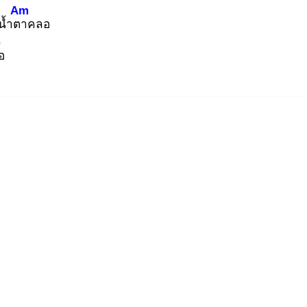
Am
้ำตา
คลอ
G
อ