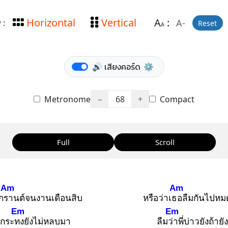
Horizontal
Vertical
A
:
A-
 :
Reset
A
🔊 เสียงคอร์ด
⚙️
Metronome
−
68
+
Compact
Full
Scroll
Am
Am
กรา
นต์จนงานเดือนสิบ
หรือว่าเธอ
ลืมกันไปหม
Em
Em
กระทง
ยังไม่หลบมา
ลืมว่า
พี่บ่าวยังถ้าย