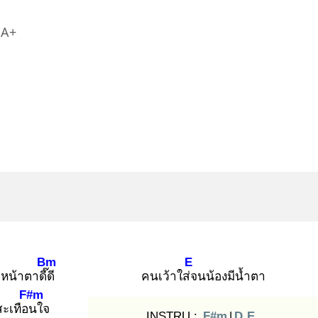
A+
Bm
E
หน้าตาดี๊ดี
คนเว้าใส่จ
นน้องมีน้ำตา
F#m
สะเทือน
ใจ
INSTRU :
F#m
|
D
E