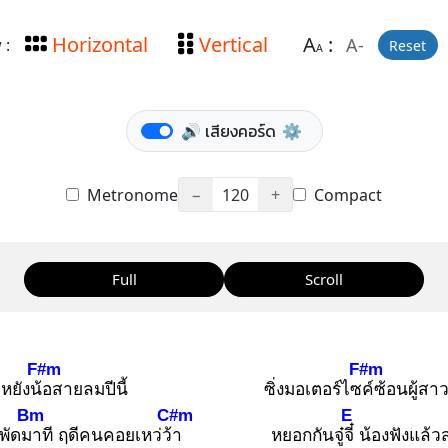
Horizontal
Vertical
A
:
A-
 :
Reset
A
🔊 เสียงคอร์ด
⚙️
Metronome
−
120
+
Compact
Full
Scroll
F#m
F#m
าหยังน้อ
สายลมปีนี้
ซิ่งมอเตอร์ไซค์
ซ้อนผู้สาว
Bm
C#m
E
พัดมา
ที ฤดีคนคอยเหว่ว้า
หยอกกันจู๋จี๋
น้องฟังแล้ว