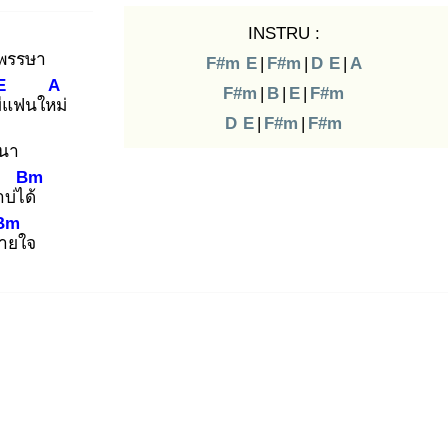
INSTRU :
กพรรษา
F#m
E
|
F#m
|
D
E
|
A
E
A
F#m
|
B
|
E
|
F#m
ีแ
ฟนใหม่
D
E
|
F#m
|
F#m
่นา
Bm
บ่ได้
Bm
าย
ใจ