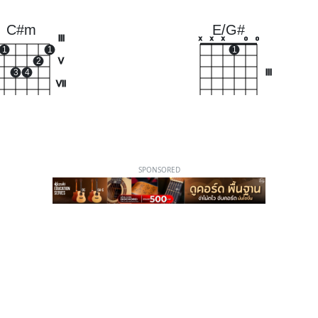
C#m
E/G#
III
x
x
x
o
o
1
1
1
2
V
3
4
III
VII
SPONSORED