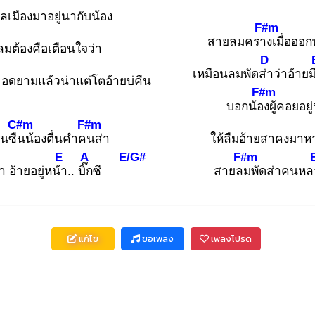
ลเมืองมาอยู่นากับน้อง
F#m
สายลมคราง
เมื่อออ
มต้องคือเตือนใจว่า
D
เหมือนลมพัดส่า
ว่าอ้ายม
ดยามแล้วน่าแต่โตอ้ายบ่คืน
F#m
บอกน้อง
ผู้คอยอยู
C#m
F#m
านซืน
น้องตื่นคำคน
ส่า
ให้ลืมอ้ายสาคงมาหา
E
A
E/G#
F#m
า อ้ายอยู่หน้า
.. บิ๊ก
ซี
สายลม
พัดส่าคนหล
แก้ไข
ขอเพลง
เพลงโปรด