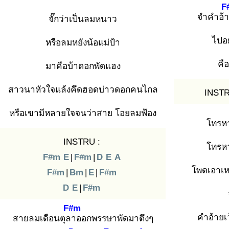
F
จำคำอ้
จั๊กว่าเป็นลมหนาว
ไปอ
หรือลมหยังน้อแม่ป้า
คื
มาคือบ้าดอกพัดแฮง
สาวนาหัวใจแล้งคึดฮอดบ่าวดอกคนไกล
INSTR
หรือเขามีหลายใจจนว่าสาย โอยลมฟ้อง
โทรหา
INSTRU :
โทรหา
F#m
E
|
F#m
|
D
E
A
โพดเอาเหล
F#m
|
Bm
|
E
|
F#m
D
E
|
F#m
F#m
คำอ้ายเว
สายลมเดือนตุลา
ออกพรรษาพัดมาตึงๆ