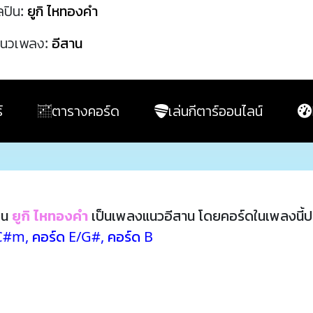
ลปิน:
ยูกิ ไหทองคำ
นวเพลง:
อีสาน
์
ตารางคอร์ด
เล่นกีตาร์ออนไลน์
ิน
ยูกิ ไหทองคำ
เป็นเพลงแนวอีสาน โดยคอร์ดในเพลงนี้
 C#m
,
คอร์ด E/G#
,
คอร์ด B