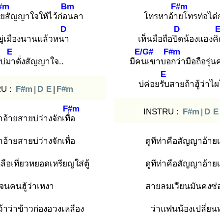
#m
Bm
F#m
าย
สัญญาใจให้ไว้ก่อน
ลา
โทรหาอ้าย
โทรท่อได๋
D
D
ยู่เมืองนานแล้วหนา
เห็นมือถือปิด
น้องแฮงคิ
E
E/G#
F#m
อบ่มา
ดั่งสัญญาใจ..
มีคน
เขาบอก
ว่ามือถือรุ
E
บ่ค่อยรับ
สายถ้าฮู้ว่าไ
U :
F#m
|
D
E
|
F#m
F#m
INSTRU :
F#m
|
D
E
อ้ายสายบ่ว่างจักเทื่อ
อ้ายสายบ่ว่างจักเทื่อ
ดูทีท่าคือสัญญาอ้ายเ
ือเที่ยวหยอดเหรียญใส่ตู้
ดูทีท่าคือสัญญาอ้ายเ
จนคนฮู้ว่าเหงา
สายลมเวียนมันคงซ่
้าว่าข้าวก่องฮวงเหลือง
ว่าแฟนน้องเปลี่ยน