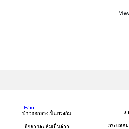
View
F#m
ส่
ข้าว
ออกฮวงเป็นพวงก้ม
กระแสลม
ถืกสายลมล้มเป็นล่าว