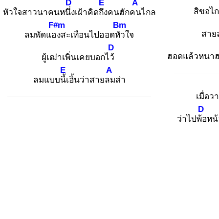
D
E
A
สิขอไก
หัวใจสาวนาคนหนึ่ง
เฝ้าคิดถึง
คนฮักคน
ไกล
F#m
Bm
สายล
ลมพัดแฮง
สะเทือนไปฮอดหัว
ใจ
D
ฮอดแล้วหนาฮอ
ผู้เฒ่าเพิ่นเคยบอกไว้
E
A
ลมแบบนี้เ
อิ้นว่าสายลม
ส่า
เมื่อว
D
ว่าไปพ้อ
หน้