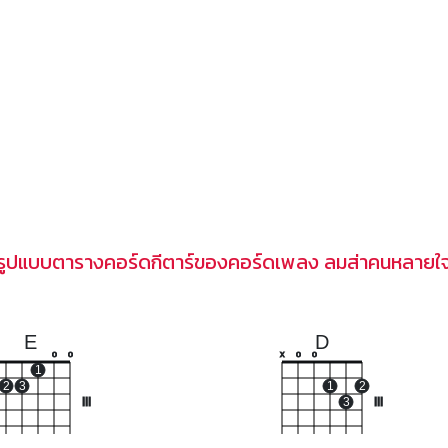
รูปแบบตารางคอร์ดกีตาร์ของคอร์ดเพลง ลมส่าคนหลายใ
E
D
o
o
x
o
o
1
2
3
1
2
III
3
III