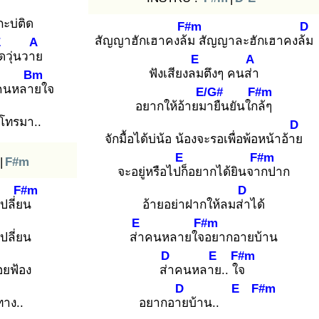
กะบ่ติด
F#m
D
สัญญาฮักเฮาคงล้ม
สัญญาละฮักเฮาคงล้ม
E
A
ด
วุ่นวาย
E
A
ฟังเสียงลม
ตึงๆ คนส่า
Bm
่นคนหลาย
ใจ
E/G#
F#m
อยากให้อ้ายมา
ยืนยันใกล้
ๆ
ผโทรมา..
D
จักมื้อได้บ่น้อ น้องจะรอเพื่อพ้อหน้าอ้าย
E
F#m
|
F#m
จะอยู่หรือไปก็
อยากได้ยินจาก
ปาก
F#m
D
ปลี่ยน
อ้ายอย่าฝากให้ลมส่า
ได้
E
F#m
ปลี่ยน
ส่า
คนหลายใจอ
ยากอายบ้าน
D
E
F#m
อยฟ้อง
ส่า
คนหลาย
.. ใจ
D
E
F#m
ทาง..
อยากอาย
บ้าน..