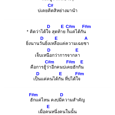
C#
บ่เคยคิด
สิหย่างมานำ
D
E
C#m
F#m
* คิดว่าได้ใจ
สุดท้าย
ก็แ
ค่ได้กัน
D
E
A
ยิ่งนานวัน
ยิ่งเหลือ
แค่ความเฉยชา
D
E
เจ็บเหนือ
กว่าการจากลา
C#m
F#m
E
คือการฮู้ว่า
อีกคนบ่เคย
ฮักกัน
D
E
F#m
เป็น
แค่คนได้กัน
ที่บ่ได้ใจ
F#m
D
ฮัก
แค่ไหน คงบ่มีค
วามสำคัญ
E
เมื่อคน
หนึ่งคนในนั้น