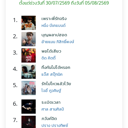
ตั้งแต่ช่วงวันที่ 30/07/2569 ถึงวันที่ 05/08/2569
เพราะพี่รักจริง
1.
หนึ่ง บีเคแบนด์
บุญผลาบ่ฮอด
2.
อ้ายแมน ภิสิทธิ์พงษ์
พอได้เสียว
3.
ดิด คิตตี้
ทิ้งกันไม่ได้หรอก
4.
แจ๊ส สปุ๊กนิค
รักไม่ไหวแล้วโว้ย
5.
โจอี้ ภูวศิษฐ์
ระเบิดเวลา
6.
ศาล สานศิลป์
ภวังค์จิต
7.
ปราง ปรางทิพย์