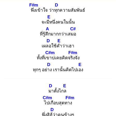
F#m
D
พึ่ง
เข้าใจ ว่าทุก
ความสัมพันธ์
E
จะมีห
นึ่งคนในนั้น
A
C#
ที่รู้สึก
มากกว่าเสมอ
D
E
เผลอ
ใช้คำ
ว่าเฮา
C#m
F#m
ทั้งที่เขา
บ่เคยคิดจริง
จัง
D
E
ทุกๆ อย่าง
เรานั้นคิดไปเอง
D
E
มา
ตั้งไกล
C#m
F#m
ไป
เกือบสุดทาง
D
พึ่งสิฮู้ว่
าคนข้างๆ