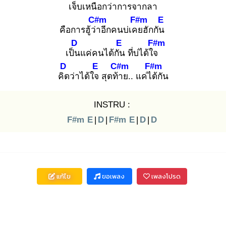
เจ็บเหนือ
กว่าการจากลา
C#m
F#m
E
คือการฮู้ว่า
อีกคนบ่เคย
ฮักกัน
D
E
F#m
เป็น
แค่คนได้กัน
ที่บ่ได้ใจ
D
E
C#m
F#m
คิด
ว่าได้ใจ
สุดท้า
ย.. แค่ได้
กัน
INSTRU :
F#m
E
|
D
|
F#m
E
|
D
|
D
แก้ไข
ขอเพลง
เพลงโปรด