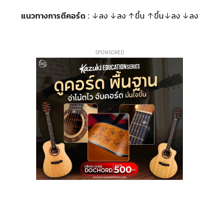
แนวทางการตีคอร์ด
: ↓ลง ↓ลง ↑ขึ้น ↑ขึ้น↓ลง ↓ลง
SPONSORED