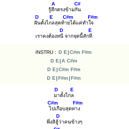
A
C#
รู้สึก
ตรงข้ามกัน
D
E
C#m
F#m
ฝัน
ตั้งไกล
สุดท้าย
ได้แค่ทำใจ
D
E
เราคงต้องหนี
จากจุดนี้สักที
INSTRU :
D
E
|
C#m
F#m
D
E
|
A
C#m
D
E
|
C#m
F#m
D
E
|
F#m
|
F#m
D
E
มา
ตั้งไกล
C#m
F#m
ไป
เกือบสุดทาง
D
พึ่งสิฮู้ว่
าคนข้างๆ