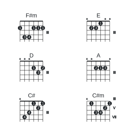
F#m
E
o
o
o
1
1
1
1
1
2
3
III
III
3
4
D
A
x
o
o
x
o
o
1
2
2
1
3
3
III
III
C#
C#m
III
x
x
1
1
1
1
2
2
V
4
III
3
4
4
VII