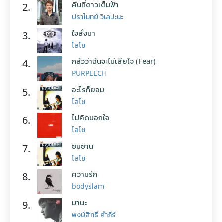
คืนที่ดาวเต็มฟ้า
2.
ปราโมทย์ วิเลปะนะ
ใจสั่งมา
3.
โลโซ
กลัวว่าฉันจะไม่เสียใจ (Fear)
4.
PURPEECH
อะไรก็ยอม
5.
โลโซ
ไม่คิดนอกใจ
6.
โลโซ
ซมซาน
7.
โลโซ
ความรัก
8.
bodyslam
มานะ
9.
พงษ์สิทธิ์ คำภีร์