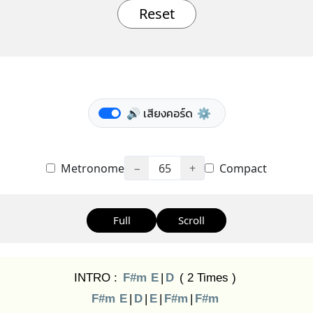
Reset
🔊 เสียงคอร์ด
⚙️
Metronome
−
65
+
Compact
Full
Scroll
INTRO :
F#m
E
|
D
( 2 Times )
F#m
E
|
D
|
E
|
F#m
|
F#m