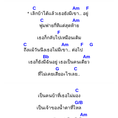
C
Am
F
* เลิก
บ้าได้แล้วเธอยังมีเขา
.. อยู่
C
Am
ฟูม
ฟายกี่ทีแต่สุดท้าย
F
เธอก็กลับไปเ
หมือนเดิม
C
Am
F
G
ถึง
แม้วันนึงเธอไม่มีเขา
.. ต่อไป
Bb
Am
เธอก็ยังมีฉั
นอยู่ เธอเป็นคนเดียว
G
C
ที่ไม่เคยเสีย
อะไรเลย.
.
C
​เป็นคนบ้าที่เธอไม่มอง
G/B
เป็นเจ้าของน้ำตาที่ไหล
Am