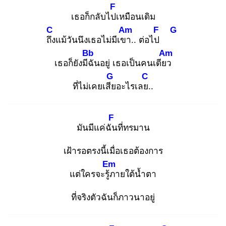
F
เธอก็กลับไปเ
หมือนเดิม
C
Am
F
G
ถึง
แม้วันนึงเธอไม่มีเขา
.. ต่อไป
Bb
Am
เธอก็ยังมีฉั
นอยู่ เธอเป็นคนเดียว
G
C
ที่ไม่เคยเสีย
อะไรเลย.
.
F
มันมีแค่ฉัน
ที่ทรมาน
เฝ้ารอตรงนี้เมื่อเธอต้องการ
Em
แต่ใครจะรู้ภ
ายใต้น้ำตา
ที่จริงตัวฉันก็ภาวนาอยู่