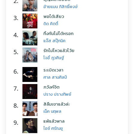
2.
อ้ายแมน ภิสิทธิ์พงษ์
พอได้เสียว
3.
ดิด คิตตี้
ทิ้งกันไม่ได้หรอก
4.
แจ๊ส สปุ๊กนิค
รักไม่ไหวแล้วโว้ย
5.
โจอี้ ภูวศิษฐ์
ระเบิดเวลา
6.
ศาล สานศิลป์
ภวังค์จิต
7.
ปราง ปรางทิพย์
สิลืมเขาแล้วล่ะ
8.
เน็ค นฤพล
แพ้แล้วพาล
9.
ไอซ์ ศรัณยู