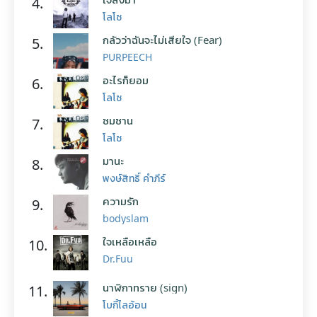
4.
โลโซ
กลัวว่าฉันจะไม่เสียใจ (Fear)
5.
PURPEECH
อะไรก็ยอม
6.
โลโซ
ซมซาน
7.
โลโซ
มานะ
8.
พงษ์สิทธิ์ คำภีร์
ความรัก
9.
bodyslam
ใจเหลือเหลือ
10.
Dr.Fuu
นาฬิกาทราย (sign)
11.
โบกี้ไลอ้อน