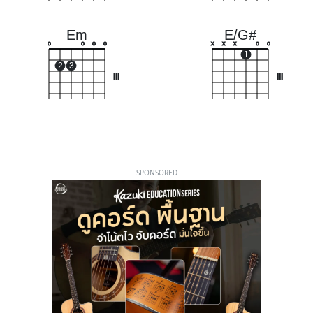
Em
E/G#
o
o
o
o
x
x
x
o
o
1
2
3
III
III
SPONSORED