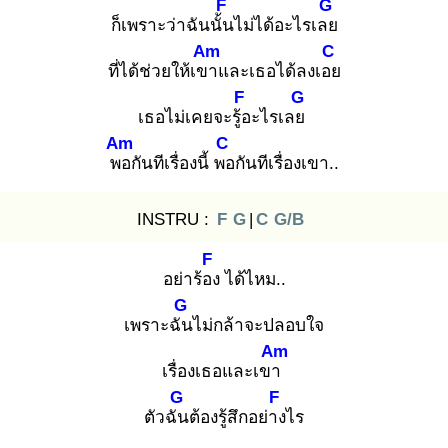
F
G
ก็เพราะว่าฉันนั้น
ไม่ได้อะไรเลย
Am
C
ที่ได้ช่วยให้เขา
และเธอได้ลงเอย
F
G
เธอไม่เคยจะรู้อ
ะไรเลย
Am
C
พอ
กันทีเรื่องนี้ พอ
กันทีเรื่องเขา..
INSTRU :
F
G
|
C
G/B
F
อย่าร้อง
ได้ไหม..
G
เพราะฉัน
ไม่กล้าจะปลอบใจ
Am
เรื่องเธอและเขา
G
F
ตัวฉัน
ต้องรู้สึกอย่าง
ไร