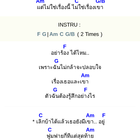
Am
C
G/B
แต่
ไม่ใช่เรื่องนี้ ไม่ใ
ช่เรื่องเขา
INSTRU :
F
G
|
Am
C
G/B
( 2 Times )
F
อย่าร้อง
ได้ไหม..
G
เพราะฉัน
ไม่กล้าจะปลอบใจ
Am
เรื่องเธอและเขา
G
F
ตัวฉัน
ต้องรู้สึกอย่าง
ไร
C
Am
F
* เลิก
บ้าได้แล้วเธอยังมีเขา
.. อยู่
C
Am
ฟูม
ฟายกี่ทีแต่สุดท้าย