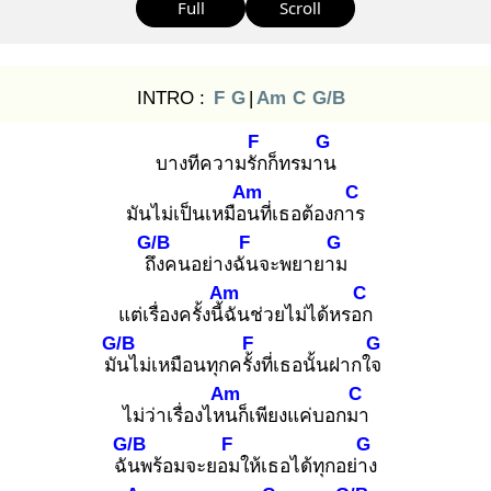
Full
Scroll
INTRO :
F
G
|
Am
C
G/B
F
G
บางทีความรัก
ก็ทรมาน
Am
C
มันไม่เป็นเหมือน
ที่เธอต้องการ
G/B
F
G
ถึง
คนอย่างฉัน
จะพยายาม
Am
C
แต่เรื่องครั้งนี้ฉั
นช่วยไม่ได้หรอก
G/B
F
G
มัน
ไม่เหมือนทุกครั้ง
ที่เธอนั้นฝากใจ
Am
C
ไม่ว่าเรื่องไหน
ก็เพียงแค่บอกมา
G/B
F
G
ฉัน
พร้อมจะยอม
ให้เธอได้ทุกอย่าง