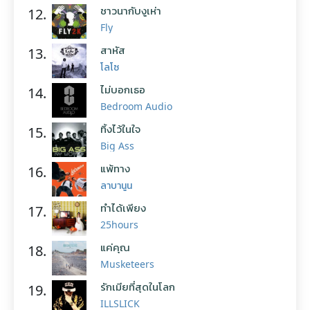
ชาวนากับงูเห่า
12.
Fly
สาหัส
13.
โลโซ
ไม่บอกเธอ
14.
Bedroom Audio
ทิ้งไว้ในใจ
15.
Big Ass
แพ้ทาง
16.
ลาบานูน
ทำได้เพียง
17.
25hours
แค่คุณ
18.
Musketeers
รักเมียที่สุดในโลก
19.
ILLSLICK