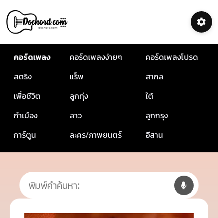
คอร์ดเพลง
คอร์ดเพลงง่ายๆ
คอร์ดเพลงโปรด
สตริง
แร็พ
สากล
เพื่อชีวิต
ลูกทุ่ง
ใต้
กำเมือง
ลาว
ลูกกรุง
การ์ตูน
ละคร/ภาพยนตร์
อีสาน