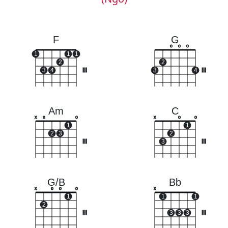
F
G
o
o
o
1
1
1
2
2
3
4
III
3
4
III
Am
C
x
o
o
x
o
o
1
1
2
3
2
III
3
III
G/B
Bb
x
o
o
o
x
1
1
1
2
III
3
3
3
III