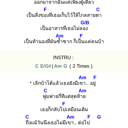
ออกมาจากฉันแค่เพียงผู้เดียว
F
C
เป็นสิ่งของ
ที่เธอเก็บไว้ให้ไกลสายตา
G/B
เป็นอาหารที่เธอไม่ลอง
Am
F
เป็นทำนองที่มันซ้ำ
ซาก ก็เป็น
แค่คนบ้า
INSTRU :
C
E/G#
|
Am
G
( 2 Times )
Am
F
* เลิกบ้าได้แล้วเธอยังมีเขา
.. อยู่
C
Am
ฟูม
ฟายกี่ทีแต่สุดท้าย
F
เธอก็กลับไปเ
หมือนเดิม
C
Am
F
G
ถึง
แม้วันนึงเธอไม่มีเขา
.. ต่อไป