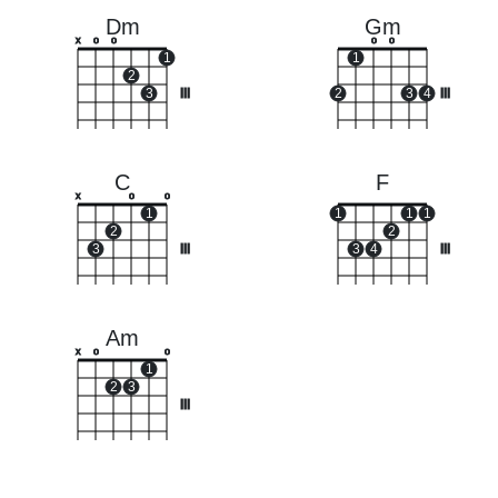
Dm
Gm
x
o
o
o
o
1
1
2
3
III
2
3
4
III
C
F
x
o
o
1
1
1
1
2
2
3
III
3
4
III
Am
x
o
o
1
2
3
III