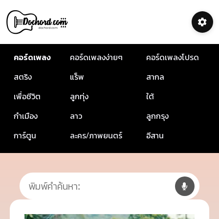
คอร์ดเพลง
คอร์ดเพลงง่ายๆ
คอร์ดเพลงโปรด
สตริง
แร็พ
สากล
เพื่อชีวิต
ลูกทุ่ง
ใต้
กำเมือง
ลาว
ลูกกรุง
การ์ตูน
ละคร/ภาพยนตร์
อีสาน