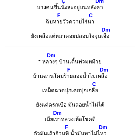
C
Dm
บางคนขึ้นนั่ง
ละอยู่บนหลังคา
F
C
ฉิบหาย
วัวควายไร่นา
Dm
ยังเหลือแต่หมาคอยปลอบใจจุนเจือ
Dm
* หลวง
ๆ บ้านเติ้นท่วมหม้าย
F
Dm
บ้านฉานโคมร้าย
ลอยน้ำไม่เหลือ
C
เหม็ดฉาดปุกเคยปุกเกลือ
ยังแต่ครกเบือ มันลอยน้ำไม่ได้
Dm
เมียเรา
หลวงเห้อโชคดี
F
Dm
ตัวมันเถ้าอ้วนพี
น้ำมันพาไม่ไหว