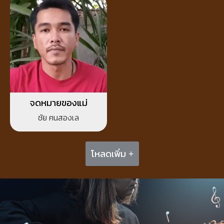
จดหมายของแม่
ชัย ฅนสองเล
โหลดเพิ่ม +