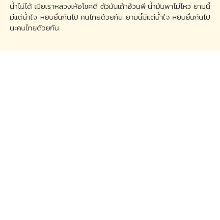
น้ำไม่ได้ เมียเราหลวงเห้อโชคดี ตัวมันเถ้าอ้วนพี น้ำมันพาไม่ไหว ยามนี้
มีแต่น้ำใจ หยิบยื่นกันไป คนไทยด้วยกัน ยามนี้มีแต่น้ำใจ หยิบยื่นกันไป
นะคนไทยด้วยกัน