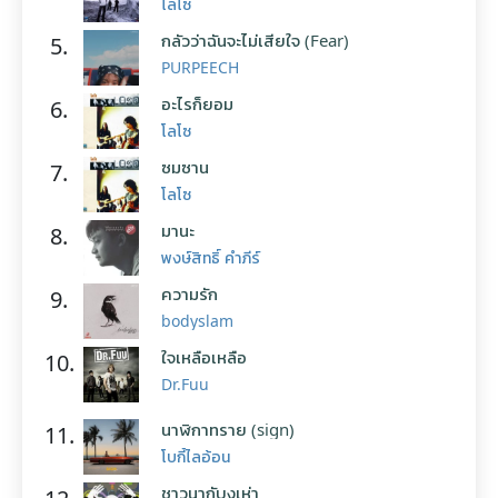
โลโซ
กลัวว่าฉันจะไม่เสียใจ (Fear)
5.
PURPEECH
อะไรก็ยอม
6.
โลโซ
ซมซาน
7.
โลโซ
มานะ
8.
พงษ์สิทธิ์ คำภีร์
ความรัก
9.
bodyslam
ใจเหลือเหลือ
10.
Dr.Fuu
นาฬิกาทราย (sign)
11.
โบกี้ไลอ้อน
ชาวนากับงูเห่า