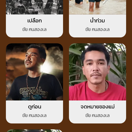
เปลือก
น้ำท่วม
ชัย ฅนสองเล
ชัย ฅนสองเล
ดูก่อน
จดหมายของแม่
ชัย ฅนสองเล
ชัย ฅนสองเล