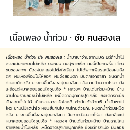
เนื้อเพลง น้ำท่วม ·
ชัย ฅนสองเล
เนื้อเพลง น้ำท่วม ชัย ฅนสองเล :
น้ำมาเขาว่าปลากินมด แต่ถ้าน้ำไม่
ลดละมันกะหมดไม่เหลือ บนหนน คนนู้พายเรือ คนนี้เปียกเพรื่อ เที่ยว
ขนของลกๆ น้องฝนละเธอไม่ตั้งใจเรียน ไม่ได้พากเพียรละน้องฝนจึง
ตก ฝนเห้อเพื่อนไม่ให้ลอก ฝนจึงสอบตก มันตกเอาราสา ฝนตกน้ำ
ท่วมเหม็ดหวัง บางคนขึ้นนั่งละอยู่บนหลังคา ฉิบหายวัวควายไร่นา ยัง
เหลือแต่หมาคอยปลอบใจจุนเจือ * หลวงๆ บ้านเติ้นท่วมหม้าย บ้าน
ฉานโคมร้ายลอยน้ำไม่เหลือ เหม็ดฉาดปุกเคยปุกเกลือ ยังแต่ครกเบือ
มันลอยน้ำไม่ได้ เมียเราหลวงเห้อโชคดี ตัวมันเถ้าอ้วนพี น้ำมันพาไม่
ไหว ยามนี้มีแต่น้ำใจ หยิบยื่นกันไป คนไทยด้วยกัน ฝนตกน้ำท่วมเหม็ด
หวัง บางคนขึ้นนั่งละอยู่บนหลังคา ฉิบหายวัวควายไร่นา ยังเหลือแต่
หมาคอยปลอบใจจุนเจือ * หลวงๆ บ้านเติ้นท่วมหม้าย บ้านฉานโคม
ร้ายลอยน้ำไม่เหลือ เหม็ดฉาดปุกเคยปุกเกลือ ยังแต่ครกเบือ มันลอย