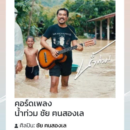
คอร์ดเพลง
น้ำท่วม ชัย ฅนสองเล
ศิลปิน:
ชัย ฅนสองเล