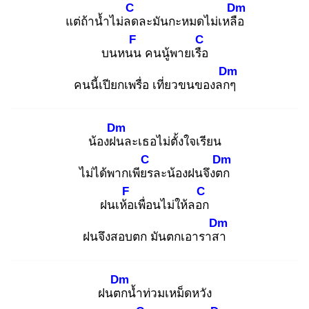
C
Dm
แต่ถ้าน้ำไม่ลด
ละมันกะหมดไม่เหลือ
F
C
บนหนน
คนนู้พายเรือ
Dm
คนนี้เปียกเพรื่อ เที่ยวขนของลกๆ
Dm
น้องฝน
ละเธอไม่ตั้งใจเรียน
C
Dm
ไม่ได้พากเพียร
ละน้องฝนจึงตก
F
C
ฝนเห้อ
เพื่อนไม่ให้ลอก
Dm
ฝนจึงสอบตก มันตกเอาราสา
Dm
ฝนตก
น้ำท่วมเหม็ดหวัง