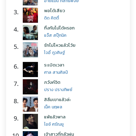
อ้ายแมน ภิสิทธิ์พงษ์
พอได้เสียว
3.
ดิด คิตตี้
ทิ้งกันไม่ได้หรอก
4.
แจ๊ส สปุ๊กนิค
รักไม่ไหวแล้วโว้ย
5.
โจอี้ ภูวศิษฐ์
ระเบิดเวลา
6.
ศาล สานศิลป์
ภวังค์จิต
7.
ปราง ปรางทิพย์
สิลืมเขาแล้วล่ะ
8.
เน็ค นฤพล
แพ้แล้วพาล
9.
ไอซ์ ศรัณยู
เจ้าสาวที่กลัวฝน
10.